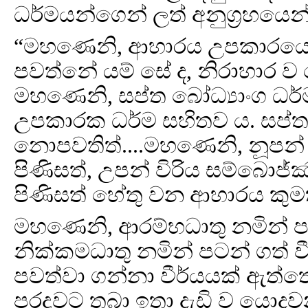
ධර්මයන්ගෙන් ලත් අනුග්‍රහයෙන්
“මහණෙනි, ආහාරය උපකාරයෙන්,
පවත්නේ යම් සේ ද, නිරාහාර 
මහණෙනි, සප්ත බෝධ්‍යාංග ධර
උපකාරක ධර්ම සහිතව ය. සප්ත
නොපවතිත්....මහණෙනි, නූපන්
පිණිසත්, උපන් විරිය සම්බොජ්
පිණිසත් හේතු වන ආහාරය කුම
මහණෙනි, ආරම්භධාතු නමින් පට
නික්කමධාතු නමින් පටන් ගත් 
පවත්වා ගන්නා වීර්යයක් ඇත්තේ
පරදුවට තබා ඉතා දැඩි ව යොදව