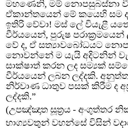
මහණෙනි, මම් නොපසුබස්නා වීර්
ඒකාන්තයෙන් මේ කයෙහි සම ද,
ඉතිරි වේවා! මස් ලේ වියැළී යත
වීර්යයෙන්, පුරුෂ පරාක්‍රමයෙන්
වේ ද, ඒ සත්‍යාවබෝධයට නොපැ
නොවන්නේ ම යැයි අදිටනින් වැර
සාක්ෂාත් කරන ලද සම්‍යක් සම්බෝ
වීර්යයෙන් ලබන ලද්දකි. අනුත
නිර්වාණ ධාතුව පසක් කිරීම ද අප
ලද්දකි.”
(උපඤ්ඤාත සූත්‍රය - අංගුත්තර න
භාග්‍යවතුන් වහන්සේ විසින් වද