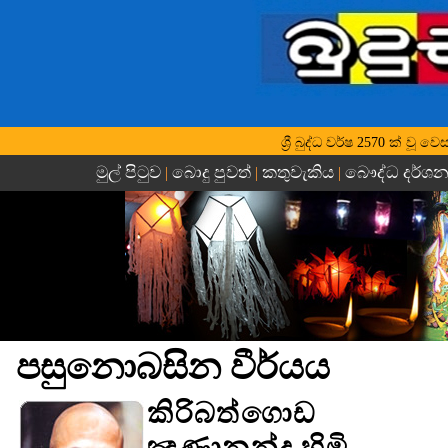
ශ්‍රී බුද්ධ වර්ෂ 2570 ක් ව
මුල් පිටුව
බොදු පුවත්
කතුවැකිය
බෞද්ධ දර්ශ
|
|
|
පසුනොබසින වීර්යය
කිරිබත්ගොඩ
ඤාණානන්ද හිමි