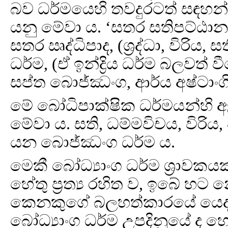
බව ධර්මයෙහි තවදුරටත් සඳහන් 
යනු මේවා ය. ‘සතර සතිපට්ඨාන, ස
සතර ඍද්ධිපාද, (ශ්‍රද්ධා, විරිය, 
ධර්ම, (ඒ ඉන්ද්‍රිය ධර්ම බලවත්
සප්ත බොජ්ඣංග, ආර්ය අෂ්ටාංග
මේ බෝධිපාක්ෂික ධර්මයන්හි 
මේවා ය. සති, ධම්මවිචය, විරිය, ප්
යන බොජ්ඣංග ධර්ම ය.
මෙකී බෝධ්‍යාංග ධර්ම ශ්‍රාවකයක
හේතු ප්‍රත්‍ය රහිත ව, ඉබේ හට
කෙනකුගේ බලහත්කාරයේ යෙදව
බෝධ්‍යාංග ධර්ම උපදිනුයේ ද හේත