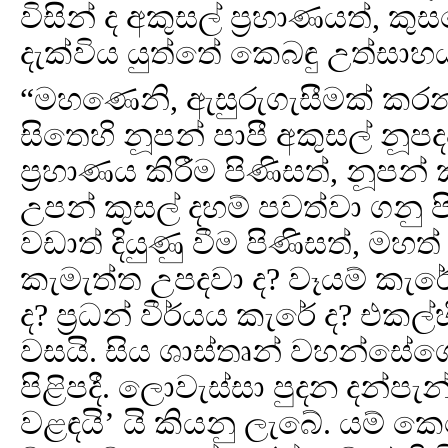
විසින් ද අකුසල් ප්‍රහාණයත්, 
දැක්විය යුත්තේ කෙබඳු උත්සාහය
“මහණෙනි, ඇසුරුගැසීමක් කරන 
සිතෙහි නූපන් පාපී අකුසල් නූපද
ප්‍රහාණය කිරීම පිණිසත්, නූපන් 
උපන් කුසල් දහම් පවත්වා ගනු 
වඩාත් දියුණු වීම පිණිසත්, මහත්
කැමැත්ත උපදවා ද? වෑයම් කැරේ
ද? ප්‍රධන් වීර්යය කැරේ ද? එකල
වසයි. සිය ශාස්තෘන් වහන්සේග
පිළිපදී. ලොවැස්සා පුදන දන්
වළඳයි’ යි කියනු ලැබේ. යම් 