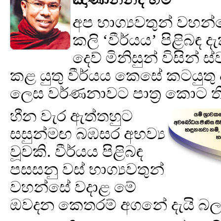
අප භාග්‍යවතුන් වහන්
කලි ‘වීර්යය’ පිළිබඳ
දෙව් මිනිසුන් විසින් 
කළ යුතු වීර්යය කෙසේ කටයුතු දැ
ලෙස වර්ණනාවට පාත්‍ර කොට ත
හීන වැර ඇත්තහුට
සසුන්මඟ බඹසර අභව්‍ය
වූවකි. වීර්යය පිළිබඳ
පසසනු වස් භාග්‍යවතුන්
වහන්සේ වදාළ මේ
ඔවදන කෙතරම් අගනේ දැයි බල