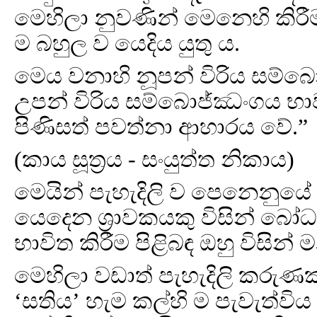
මෙහිලා නුවණින් මෙනෙහි කි
ම බහුල ව යෙදිය යුතු ය.
මෙය වනාහි නූපන් විරිය සම්බ
උපන් විරිය සම්බොජ්ඣංගය භා
පිණිසත් පවත්නා ආහාරය වේ.”
(කාය සූත්‍රය - සංයුත්ත නිකාය)
මෙයින් පැහැදිලි ව පෙනෙනුයේ ධ
යෙදෙන ශ්‍රාවකයකු විසින් බෝධ්
භාවිත කිරීම පිළිබඳ ඔහු විසින් 
මෙහිලා වඩාත් පැහැදිලි කරුණ
‘සතිය’ හැම කල්හි ම පැවැත්විය