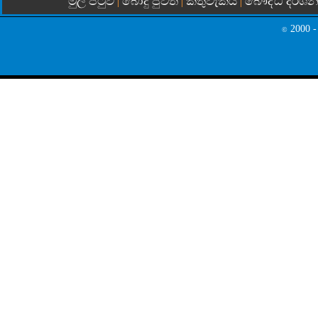
මුල් පිටුව
බොදු පුවත්
කතුවැකිය
බෞද්ධ දර්ශ
|
|
|
2000 -
©