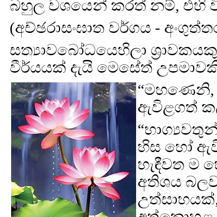
බහුල වශයෙන් කරත් නම්, එහි 
(අච්ඡරාසංඝාත වර්ගය - අංගුත්
සත්‍යාවබෝධයෙහිලා ශ්‍රාවකයකු
වීර්යයක් දැයි මෙසේත් උපමාව
“මහණෙනි, 
ඇවිළගත් කල්
“භාග්‍යවතු
හිස හෝ ඇවි
හැඳීවත ම හ
අතිශය බලවත
උත්සාහයක්
අත්නොහළ වී