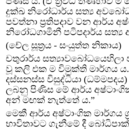
පිණිස ය. (ඒ ත්‍රිවිධ තණ්හාව ම
දුක්ඛ නිරෝධාර්ය සත්‍ය අවබෝ
පවත්නා ප්‍රතිපදාව වන ආර්ය අෂ්
නිරෝධගාමිනී පටිපදාර්ය සත්‍
(චේල සූත්‍රය - සංයුත්ත නිකාය)
චතුරාර්ය සත්‍යාවබෝධයෙහිලා 
වූ කලි එක ම විමුක්ති මාර්ග
දස්සනස්ස විසුද්ධියා (ධම්මපදය)
ලබනු පිණිස මේ ආර්ය අෂ්ටාංග
අන් මඟක් නැත්තේ ය.”
මෙකී ආර්ය අෂ්ටාංගික මාර්ගය ශ්
භාවිතාවට ගැනීමේ දී බෝධිපාක්