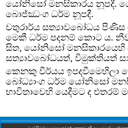
යෝනිසෝ මනසිකාරය නූපදී. 
බොජ්ඣංග ධර්ම නූපදී.
චතුරාර්ය සත්‍යාවබෝධය පිණිස 
මෙකී ධර්ම පදනම් කොට ය. නී
සිත, යෝනිසෝ මනසිකාරයෙහි 
සත්‍යාවබෝධයත්, විමුක්තියත් සා
කෙනකු වීර්යය ඉපදවීමෙහිලා 
බෝධ්‍යාංග ධර්ම යෝනිසෝ මනස
භාවිතාවෙහි යෙදීමට ද එතරම් ම 