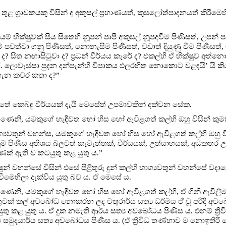
තුළ ශ්‍රාවකයකු විසින් ද අකුසල් ප්‍රහාණයත්, කුසලෝත්පාදනයත් කිරීමෙ
ික්ෂුවක් සිය සිතෙහි නූපන් පාපී අකුසල් නූපදවීම පිණිසත්, උපන් පාපී
ම් පවත්වා ගනු පිණිසත්, නොනැසීම පිණිසත්, වඩාත් දියුණු වීම පිණිසත්, 
? සිත නඟාසිටුවා ද? ප්‍රධන් වීර්යය කැරේ ද? එකල්හි ඒ භික්ෂුව අත්න
ී. ලොවැස්සා පුදන දන්පැන්හි විපාකය ඵලරහිත නොකොට වළඳයි’ යි 
 ගැන කවර කතා ද?”
ත්තේ කෙබඳු වීර්යයක් දැයි මෙසේත් උපමාවකින් දක්වන සේක.
ණෙනි, යමකුගේ හැඳීවත හෝ හිස හෝ ඇවිළගත් කල්හි ඔහු විසින් කුමක
ග්‍යවතුන් වහන්ස, යමකුගේ හැඳීවත හෝ හිස හෝ ඇවිළගත් කල්හි ඔහු ව
ුම පිණිස අතිශය බලවත් කැමැත්තක්, වීර්යයක්, උත්සාහයක්, අධිකතර උ
ණක් ඇති ව කටයුතු කළ යුතු ය.”
ෂූන් වහන්සේ විසින් එසේ පිළිතුරු දුන් කල්හි භාග්‍යවතුන් වහන්සේ වදා
ීමෙහිලා දැක්විය යුතු බව ය. ඒ මෙසේ ය.
ණෙනි, යමකුගේ හැඳීවත හෝ හිස හෝ ඇවිළගත් කල්හි, ඒ ගිනි ඇව
ුවක් කල් අවබෝධ නොකරන ලද චතුරාර්ය සත්‍ය ධර්මය ඒ වූ පරිදි අවබෝ
තු කළ යුතු ය. ඒ දුක නමැති ආර්ය සත්‍ය අවබෝධය පිණිස ය. එනම් ත්‍
ඛ සමුදයාර්ය සත්‍ය අවබෝධය පිණිස ය. (ඒ ත්‍රිවිධ තණ්හාව ම නොඉතිරි 