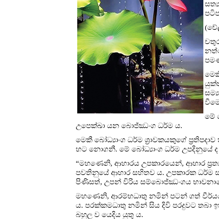
සත්‍
පටි
(චේල
චතු
නත්ථ
පමණ
මෙකී
යුක
සම්‍
වීම
මේ බ
උපෙක්ඛා යන බොජ්ඣංග ධර්ම ය.
මෙකී බෝධ්‍යාංග ධර්ම ශ්‍රාවකයකුගේ ප්‍රතිප
හට නොගනී. මේ බෝධ්‍යාංග ධර්ම උපදිනුයේ ද හ
“මහණෙනි, ආහාරය උපකාරයෙන්, ආහාර ප්‍රත්
පවතිනුයේ ආහාර සහිතව ය. උපකාරක ධර්ම සහ
පිණිසත්, උපන් විරිය සම්බොජ්ඣංගය භාවනාවෙ
මහණෙනි, ආරම්භධාතු නමින් පටන් ගත් වීර්ය
ය. පරක්කමධාතු නමින් සිය දිවි පරදුවට තබ
බහුල ව යෙදිය යුතු ය.