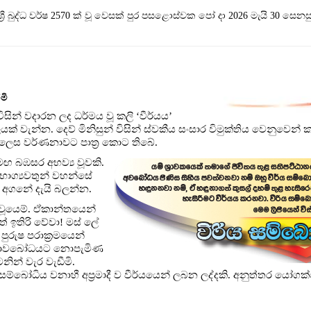
ශ්‍රී බුද්ධ වර්ෂ 2570 ක් වූ වෙසක් පුර පසළොස්වක පෝ දා 2026 මැයි 30 සෙනස
මි
ිසින් වදාරන ලද ධර්මය වූ කලි ‘වීර්යය’
් වැන්න. දෙව් මිනිසුන් විසින් ස්වකීය සංසාර විමුක්තිය වෙනුවෙන් කළ
ණ ලෙස වර්ණනාවට පාත්‍ර කොට තිබේ.
ඟ බඹසර අභව්‍ය වූවකි.
 භාග්‍යවතුන් වහන්සේ
අගනේ දැයි බලන්න.
වූයෙම්. ඒකාන්තයෙන්
 ඉතිරි වේවා! මස් ලේ
පුරුෂ පරාක්‍රමයෙන්
සත්‍යාවබෝධයට නොපැමිණ
ින් වැර වැඩීමි.
සම්බෝධිය වනාහී අප්‍රමාදී ව වීර්යයෙන් ලබන ලද්දකි. අනුත්තර යෝගක්