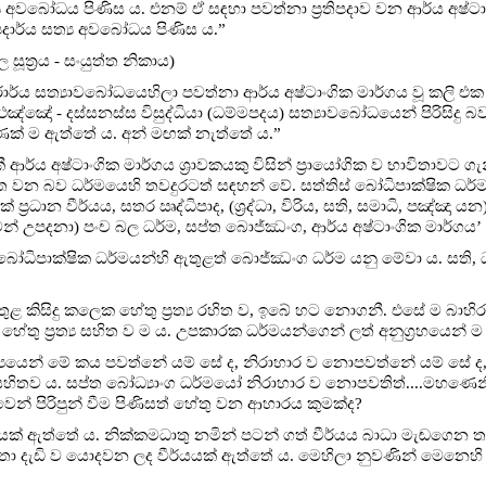
ය අවබෝධය පිණිස ය. එනම් ඒ සඳහා පවත්නා ප්‍රතිපදාව වන ආර්ය අෂ්ටාං
පදාර්ය සත්‍ය අවබෝධය පිණිස ය.”
 සූත්‍රය - සංයුත්ත නිකාය)
රාර්ය සත්‍යාවබෝධයෙහිලා පවත්නා ආර්ය අෂ්ටාංගික මාර්ගය වූ කලි එක
ඤ්ඤෝ - දස්සනස්ස විසුද්ධියා (ධම්මපදය) සත්‍යාවබෝධයෙන් පිරිසිදු බ
ක් ම ඇත්තේ ය. අන් මඟක් නැත්තේ ය.”
 ආර්ය අෂ්ටාංගික මාර්ගය ශ්‍රාවකයකු විසින් ප්‍රායෝගික ව භාවිතාවට ග
්ත වන බව ධර්මයෙහි තවදුරටත් සඳහන් වේ. සත්තිස් බෝධිපාක්ෂික ධර්
යක් ප්‍රධාන වීර්යය, සතර ඍද්ධිපාද, (ශ්‍රද්ධා, විරිය, සති, සමාධි, පඤ්ඤා යන)
ෙන් උපදනා) පංච බල ධර්ම, සප්ත බොජ්ඣංග, ආර්ය අෂ්ටාංගික මාර්ගය’
ෝධිපාක්ෂික ධර්මයන්හි ඇතුළත් බොජ්ඣංග ධර්ම යනු මේවා ය. සති, ධම්මවිච
දාව තුළ කිසිදු කලෙක හේතු ප්‍රත්‍ය රහිත ව, ඉබේ හට නොගනී. එසේ ම 
ේතු ප්‍රත්‍ය සහිත ව ම ය. උපකාරක ධර්මයන්ගෙන් ලත් අනුග්‍රහයෙන් ම
‍යයෙන් මේ කය පවත්නේ යම් සේ ද, නිරාහාර ව නොපවත්නේ යම් සේ ද,
ිතව ය. සප්ත බෝධ්‍යාංග ධර්මයෝ නිරාහාර ව නොපවතිත්....මහණෙනි
න් පිරිපුන් වීම පිණිසත් හේතු වන ආහාරය කුමක්ද?
යක් ඇත්තේ ය. නික්කමධාතු නමින් පටන් ගත් වීර්යය බාධා මැඬගෙන ත
ා ඉතා දැඩි ව යොදවන ලද වීර්යයක් ඇත්තේ ය. මෙහිලා නුවණින් මෙන