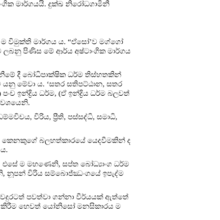
ගික මාර්ගයයි. දුක්ඛ නිරෝධගාමිනී
 ම විමුක්ති මාර්ගය ය. “ඒසෝ’ව මග්ගෝ
ව ලබනු පිණිස මේ ආර්ය අෂ්ටාංගික මාර්ගය
ැනීමේ දී බෝධිපාක්ෂික ධර්ම තිස්හතකින්
ම යනු මේවා ය. ‘සතර සතිපට්ඨාන, සතර
 පංච ඉන්ද්‍රිය ධර්ම, (ඒ ඉන්ද්‍රිය ධර්ම බලවත්
 වශයෙනි.
ය, විරිය, ප්‍රීති, පස්සද්ධි, සමාධි,
බාහිර කෙනකුගේ බලහත්කාරයේ යෙදවීමකින් ද
 ය.
 එසේ ම මහණෙනි, සප්ත බෝධ්‍යාංග ධර්ම
, නූපන් විරිය සම්බොජ්ඣංගයේ ඉපැද්ම
වදුරටත් පවත්වා ගන්නා වීර්යයක් ඇත්තේ
ෙහි කිරීම හෙවත් යෝනිසෝ මනසිකාරය ම