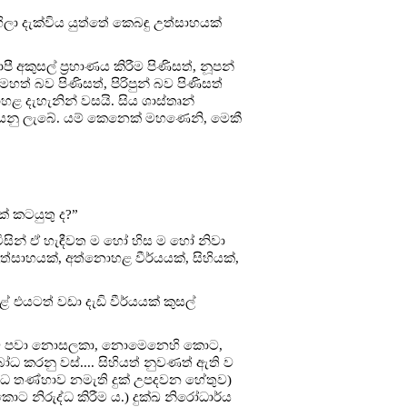
හිලා දැක්විය යුත්තේ කෙබඳු උත්සාහයක්
 අකුසල් ප්‍රහාණය කිරීම පිණිසත්, නූපන්
මහත් බව පිණිසත්, පිරිපුන් බව පිණිසත්
ොහළ දැහැනින් වසයි. සිය ශාස්තෘන්
කියනු ලැබේ. යම් කෙනෙක් මහණෙනි, මෙකී
් කටයුතු ද?”
ිසින් ඒ හැඳීවත ම හෝ හිස ම හෝ නිවා
ත්සාහයක්, අත්නොහළ වීර්යයක්, සිහියක්,
ළේ එයටත් වඩා දැඩි වීර්යයක් කුසල්
ිලීම පවා නොසලකා, නොමෙනෙහි කොට,
ධ කරනු වස්.... සිහියත් නුවණත් ඇති ව
රිවිධ තණ්හාව නමැති දුක් උපදවන හේතුව)
කොට නිරුද්ධ කිරීම ය.) දුක්ඛ නිරෝධාර්ය