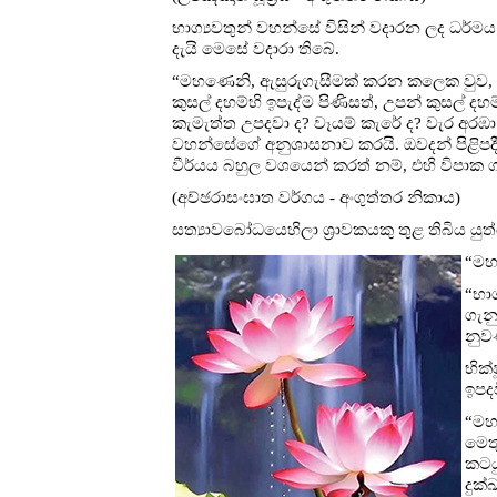
භාග්‍යවතුන් වහන්සේ විසින් වදාරන ලද ධර්මය 
දැයි මෙසේ වදාරා තිබේ.
“මහණෙනි, ඇසුරුගැසීමක් කරන කලෙක වුව, යම් භ
කුසල් දහම්හි ඉපැද්ම පිණිසත්, උපන් කුසල් දහ
කැමැත්ත උපදවා ද? වෑයම් කැරේ ද? වැර අරඹා ද
වහන්සේගේ අනුශාසනාව කරයි. ඔවදන් පිළිපද
වීර්යය බහුල වශයෙන් කරත් නම්, එහි විපාක
(අච්ඡරාසංඝාත වර්ගය - අංගුත්තර නිකාය)
සත්‍යාවබෝධයෙහිලා ශ්‍රාවකයකු තුළ තිබිය යු
“මහ
“භා
ගැන
නුව
භික්
ඉපදව
“මහ
මෙත
කටයු
දුක්