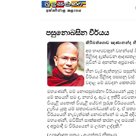
පසුනොබසින වීර්යය
කිරිබත්ගොඩ ඤාණානන්ද හි
අප භාග්‍යවතුන් වහන්සේ ව
පිළිබඳ දැක්වෙන ආදාසතලයක
මුවින් ම අනන්ත අප්‍රමා
හීන වැර ඇත්තහුට සසුන්ම
වීර්යය පිළිබඳ පසසනු වස්
වදාළ මේ ඔවදන කෙතරම් 
මහණෙනි, මම් නොපසුබස්නා වීර්යයෙන් යුතු 
මේ කයෙහි සම ද, නහර ද, ඇට ද ඉතිරි වෙතොත්
වියැළී යතොත් වියැළී යේවා! පුරුෂ වීර්යයෙන්, 
ලැබිය යුතු යම් සත්‍යාවබෝධයක් වේ ද, ඒ 
වීර්යයෙහි නැවැත්මක් නොවන්නේ ම යැයි අදිටන
මහණෙනි, මවිසින් සාක්ෂාත් කරන ලද සම්‍යක් 
ද අප්‍රමාදී ව වීර්යයෙන් ම ලබන ලද්දකි.”
(උපඤ්ඤාත සූත්‍රය - අංගුත්තර නිකාය)