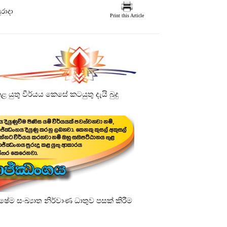
ුරාදා
Print this Article
 යුතු වීර්යය කෙසේ කටයුතු දැයි බුදු
ෂේම සංඛ්‍යාත නිර්වාණ ධාතුව පසක් කිරීම