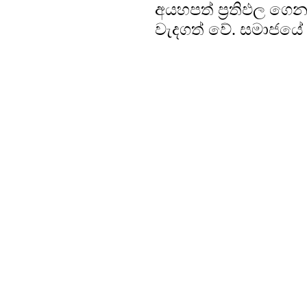
අයහපත් ප්‍රතිඵල ගෙන
වැදගත් වේ. සමාජයේ 