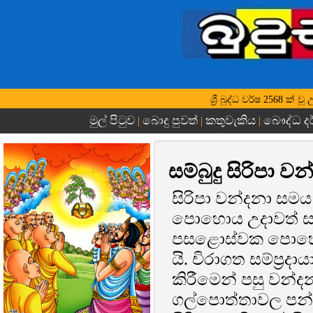
ශ්‍රී බුද්ධ වර්ෂ 2568 ක
මුල් පිටුව
බොදු පුවත්
කතුවැකිය
බෞද්ධ ද
|
|
|
සම්බුදු සිරිපා 
සිරිපා වන්දනා සම
පොහොය උදාවත් සම
පසළොස්වක පොහොය 
යි. චිරාගත සම්ප්‍ර
කිරීමෙන් පසු වන්ද
ගල්පොත්තාවල පන්