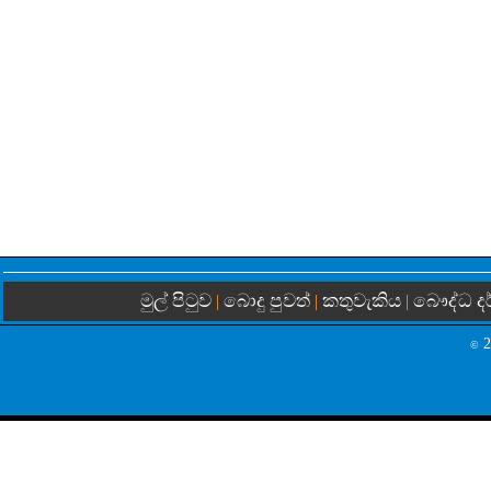
මුල් පිටුව
බොදු පුවත්
කතුවැකිය
බෞද්ධ ද
|
|
|
2
©