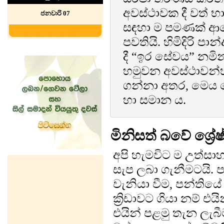
අවස්ථාවක දී වත් 
ජනවාරි 07
සඳහා ම පමණක් ආව
පවතියි. හිමිදිරි පාන
දී “ඉර සේවය” නමි
හමුවන අවස්ථාවන්හි
ගන්නා අතර, මෙය 
හා සමාන ය.
මිනිසත් බවේ ශ්‍ර
අපි හැමවිට ම උත්ස
සැප ලබා ගැනීමටයි.
වැනියා වීම, පන්තියේ
ක්‍රිඩාවට ගියා නම් 
එයින් පළමු තැන ලැබ