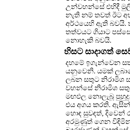
උන්වහන්සේ එහිදී මු
නැති නම් තවත් ඊට 
අර්ථයෙහි ඇති බවයි. 
තත්වයට ගියාට පස්ස
නොහැකි බවයි.
හිසට සාදාගත් ස
දහමේ ඉගැන්වෙන සතු
යනුවෙනි. යමක් ලබාග
ලබන සතුට නිරාමිශ 
වහන්සේ නිරාමිශ සතු
මඟඵල නොලැබූ පුහුදුන
එය අගය කරති. ඇසින් පි
හොඳ සුවඳත්, දිවෙන් 
අරමුණුත් ගෙන විඳිමි
බුදුරජාණන් වහන්සේ