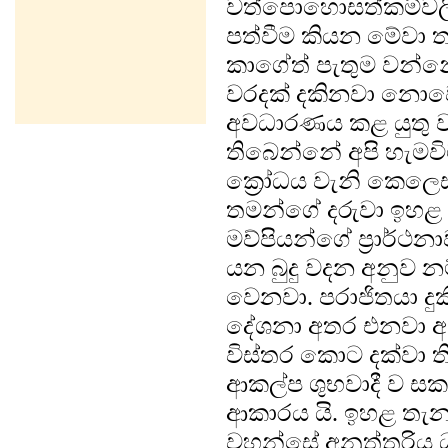
වත්පොහොසත්කම්වලින
පත්වීම කියන මේවා 
කාගේත් පැතුම වන්නේ.
වරදක් දකිනවා නොවෙය
අවධාරණය කළ යුතු ව
තිබෙන්නේ අපි හැමව
ක්‍රෝධය වැනි කෙලෙස්
තමන්ගේ දරුවා ඉහළ
මව්පියන්ගේ ප්‍රාර්ථ
යන බුදු වදන අනුව 
වෙනවා. පරාජිතයා දු
දේශනා අතර එනවා අනුත
විස්තර කොට දක්වා ත
ආකල්ප ශුභවාදී ව ස
ආකාරය යි. ඉහළ තැන 
වහන්සේ අනුත්තරිය ධ