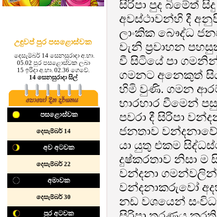
සිරිපා පුද බිමේත්
අවස්ථාවන්හි දී අන
ලාංකික බෞද්ධ ජනජ
උඳුවප් පුර පසළොස්වක
වැනි ප්‍රවාහන පහසු
දෙසැම්බර් 14 සෙනසුරාදා අ.භා.
වී සිටියේ පා ගමනින
05.02 පුර පසළොස්වක ලබා
15 ඉරිදා අ.භා. 02.36 ගෙවේ.
ගමනට අනෙකුත් සි
14 සෙනසුරාදා සිල්
හිමි වුණි. ගමන ආ
භාරහාර වීමෙන් පස
පවරා දී සිරිපා වන
පසළොස්වක
ජනතාව වන්දනාවේ යන
දෙසැම්බර් 14
යා යුතු එකම සිද්ධස
අව අටවක
දුෂ්කරතාව නිසා ම 
දෙසැම්බර් 22
වන්දනා ගමන්වලින්
අමාවක
වන්දනාකරුවෝ අදහත
දෙසැම්බර් 30
නඩ වශයෙන් සංවිධා
සිරිපා තරණය කරති
පුර අටවක