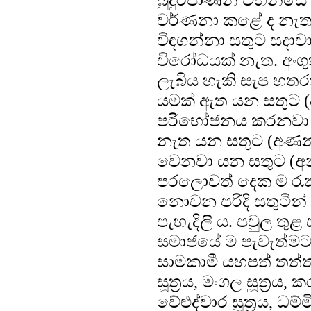
වර්ණනා කළේ ද නැත.
විඳගන්නා සතුට සදාච
විරෝධයක් නැත. අංගුත
ලැබිය හැකි සැප හතර
යමක් ඇත යන සතුට (අත
පරිභෝජනය කරනවා ය
නැත යන සතුට (අණන ස
වෙනවා යන සතුට (අන
පරලොවත් දෙක ම රැක
නොවන පරිදි සතුටින්
පැහැදිලි ය. පවුල තුළ
සමාජයේ ම පැවැත්මට 
සාමකාමී යහපත් තත්ත
සූත්‍රය, මංගල සූත්‍රය, 
වේළුද්වාර සූත්‍රය, ධම