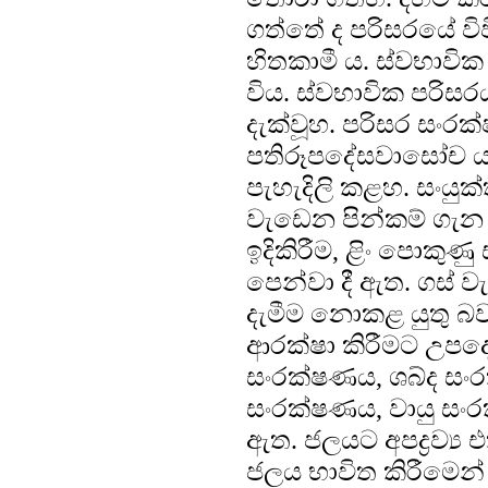
ගත්තේ ද පරිසරයේ වි
හිතකාමී ය. ස්වභාවික
විය. ස්වභාවික පරිසරය
දැක්වූහ. පරිසර සංරක
පතිරූපදේසවාසෝච යහ
පැහැදිලි කළහ. සංයුක
වැඩෙන පින්කම් ගැන ස
ඉදිකිරීම, ළිං පොකුණ
පෙන්වා දී ඇත. ගස් ව
දැමීම නොකළ යුතු බව
ආරක්ෂා කිරීමට උපදෙ
සංරක්ෂණය, ශබ්ද සංර
සංරක්ෂණය, වායු සං
ඇත. ජලයට අපද්‍රව්‍ය 
ජලය භාවිත කිරීමෙන් 