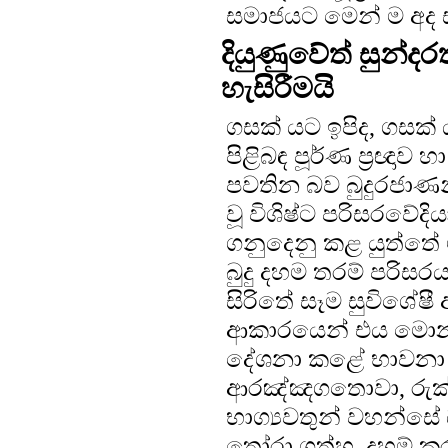
සමාජයට මෙන් ම අද 
දියුණුවේත් සුන්ද
හැසිරීමයි
ගසක් යට ඉපිද, ගසක් ය
පිළිබඳ පූර්ණ ප්‍රඥා
පවතින බව බුදුරජාණ
වූ විශිෂ්ට පරිසරවේදි
ගනුදෙනු කළ යුත්තේ ම
බුදු දහම තරම් පරිසර
සිරිතේ සෑම සුවිශේෂී
ආකාරයෙන් එය මොනවට ප
දේශනා කළේ භාවනා ක
ආරඤ්ඤගතොවා, රුක
භාග්‍යවතුන් වහන්සේ 
තෝරා ගත්හ. දහම් කර