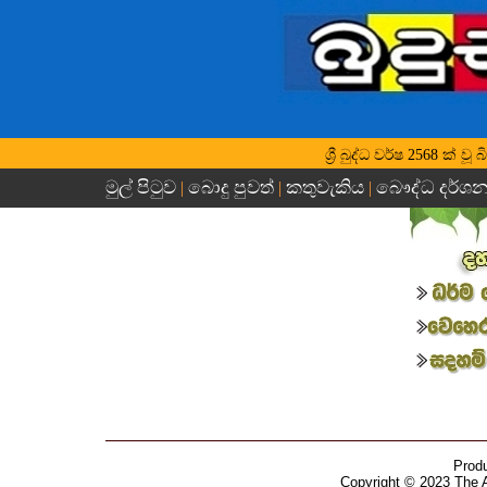
ශ්‍රී බුද්ධ වර්ෂ 2568 ක් 
මුල් පිටුව
බොදු පුවත්
කතුවැකිය
බෞද්ධ දර්ශ
|
|
|
Prod
Copyright © 2023 The 