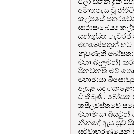
ලෝ සතුන් දුක් ස
අමෘතපදය වූ නිර්
කල්පයේ සතරවෙනි 
සාරාසංඛෙය්‍ය කල්
සන්තුසිත දෙව්රජ 
මහබෝසතුන් හට ද
නුවණැති බෝසතා
මහා බැලුමන්) කර
පින්වන්ත මව් තොම
මහාමායා බිසොවු
ඇසළ සඳ සොළොස් ක
වී තිබුණි. බෝසත් 
කපිලවස්තුවේ සුදො
මහාමායා බිසවුන්
නින්දේ ඇය සුව ස
සර්වාභරණයෙන් සැ