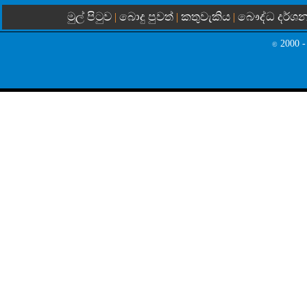
මුල් පිටුව
බොදු පුවත්
කතුවැකිය
බෞද්ධ දර්ශ
|
|
|
2000 -
©