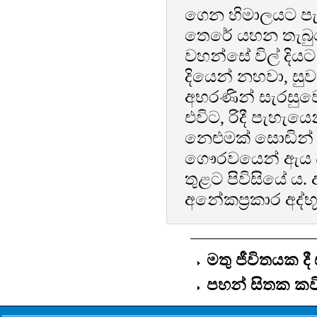
ගෙන හිමාලයට පැ
තෙරේ යහන තැබුව
වහන්සේ විල් දියට
දියෙන් නහවා, සුවඳ
අභරණින් සැරසුවෝ
එවිට, රිදී පැහැයෙ
නෙළුමක් සොඬින්
ගෞරවයෙන් ඇය වට
තුළට පිවිසියේ ය.
අනේකප්‍රකාර අද්භූත
මතු ජීවිතයක දී
පහන් සිතක කව