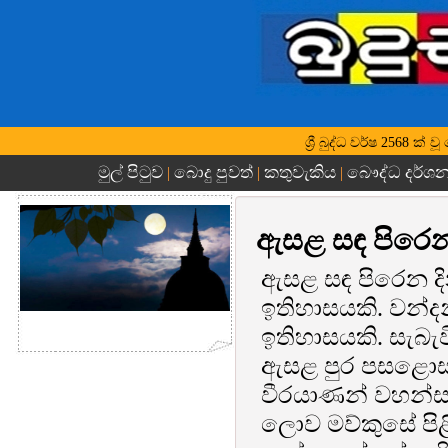
ශ්‍රී බුද්ධ වර්ෂ 2568 ක
මුල් පිටුව
බොදු පුවත්
කතුවැකිය
බෞද්ධ දර්ශ
|
|
|
ඇසළ සඳ පිරෙන ද
ඇසළ සඳ පිරෙන දි
ඉතිහාසයකි. වන්ද
ඉතිහාසයකි. සැබැ
ඇසළ පුර පසළොස
වීරයාණන් වහන්ස,
ලොව මව්කුසේ පිළ