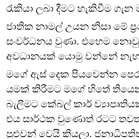
රැකියා ලබා දීමට හැකිවීම ගැන
ජාතික නාමල් උයන නිසා මේ ප්
සංවර්ධනය වුණා. එහෙම නොවුන
අවධානයක් යොමු වන්නේ නැහ
මගේ ඇස් දෙක පියවෙන්න පෙර
යමක් කිරීමට මගේ හිතේ තියෙ
බැලීමට කේබල් කාර් ව්‍යාපෘතිය
එය සාර්ථක වුණොත් රටට තවත්
පුළුවන් වෙයි කියලා. ජනාධිප