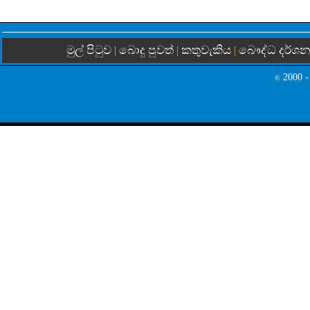
මුල් පිටුව
බොදු පුවත්
කතුවැකිය
බෞද්ධ දර්ශ
|
|
|
2000 -
©