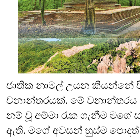
ජාතික නාමල් උයන කියන්නේ පිර
වනාන්තරයක්. මේ වනාන්තරය 
නම් වූ අම්මා රැක ගැනීම මගේ 
ඇති. මගේ අවසන් හුස්ම පොද