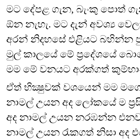
මට දේපළ ගැන, බැංකු පොත් ගැ
ඕන නැහැ. මට දැන් අවශ්‍ය වෙ
අරන් නිදහසේ එළියට බහින්න පුළ
මුල් කාලයේ මේ ප්‍රදේශයේ බොහෝ
මම මේ වනයට අරක්ගත් කුම්භා
ඒත් භික්‍ෂුවක් වශයෙන් මම මග
නාමල් උයන අද ලෝකයේ ම ප්‍රස
අද නාමල් උයන නරඹන්න එනවා.
නාමල් උයන රැකගත් නිසා අද