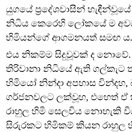
යුගයේ ප්‍රදේශවාසීන් හැඳීන්වූය
නිධිය කෙරෙහි ලෝකයේ ම අවධ
හිමියන්ගේ ආගමනයත් සමඟ ය
එය නිකම්ම සිදුවූවක් ද නොවේ.
තිරිවානා නිධියේ ඇති ගල්කැට
හිමියෝ නින්දා අපහාස වින්දහ,
ගර්ජනවලට ලක්වූහ, එහෙත් ඒ
රාහුල හිමි සෙලවිය නොහැකි ව
සිරුරකට හිමිකම් කියන රාහුල