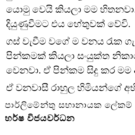
යොමු වෙයි කියලා මම හිතනවා.
දියුණුවීමට එය හේතුවක් වේවි.
ගස් වැවීම වගේ ම වනය රැක ගැන
පින්කමක් කියලා සංයුක්ත නික
වෙනවා. ඒ පින්කම සිදු කර මම අ
ඒ වනවාසී රාහුල හිමියන්ගේ අභ
පාර්ලිමේන්තු සභානායක ලේකම්
හර්ෂ විජයවර්ධන