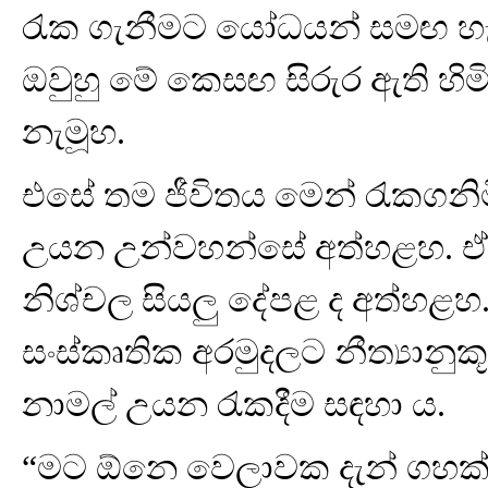
රැක ගැනීමට යෝධයන් සමඟ හ
ඔවුහු මේ කෙසඟ සිරුර ඇති හිමි
නැමූහ.
එසේ තම ජීවිතය මෙන් රැකගනිම
උයන උන්වහන්සේ අත්හළහ. ඒ හ
නිශ්චල සියලු දේපළ ද අත්හළහ
සංස්කෘතික අරමුදලට නීත්‍යානුක
නාමල් උයන රැකදීම සඳහා ය.
“මට ඕනෙ වෙලාවක දැන් ගහක් ය