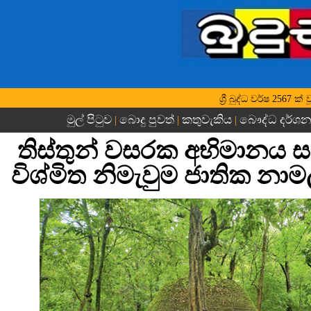
ශ්‍රී බුද්ධ වර්ෂ 2567 ක
මුල් පිටුව
බොදු පුවත්
කතුවැකිය
බෞද්ධ දර්ශ
|
|
|
තිස්තුන් වසරක අභිමානය
විශ්මිත නිමැවුම ජාතික නා