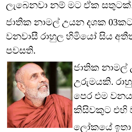
ලැබෙනවා නම් මට ඒක සතුටක්
ජාතික නාමල් උයන දශක 03කට 
වනවාසී රාහුල හිමියෝ සිය අත
පවසති.
ජාතික නාමල්
උරුමයකි. රා
පෙර එම වනය 
කිසිවකුට එහි
ලෝකයේ ඉතා ද