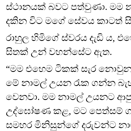
ස්ථානයක් බවට පත්වුණා. මම 
දකින විට මගේ සේවය කාටත් සිහ
රාහුල හිමිගේ ස්වරය දැඩි ය, එ
සිතක් උන් වහන්සේට ඇත.
“මම එහෙම ටිකක් සැර නොවුනා
මේ නාමල් උයන රැක ගන්න බැහැ
වෙනවා. මම නාමල් උයනට ආපු ම
උද්ඝෝෂණ කළ, මට පෙත්සම් ගහ
සමහර මිනිසුන්ගේ දරුවන්ට නා