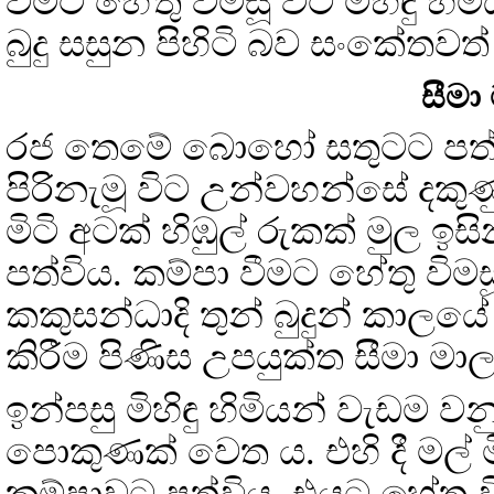
වීමට හේතු විමසූ විට මිහිඳු හ
බුදු සසුන පිහිටි බව සංකේතවත
සීම
රජ තෙමේ බොහෝ සතුටට පත්ව ද
පිරිනැමූ විට උන්වහන්සේ දකුණ
මිටි අටක් හිඹුල් රුකක් මුල
පත්විය. කම්පා වීමට හේතු විමස
කකුසන්ධාදි තුන් බුදුන් කාල
කිරීම පිණිස උපයුක්ත සීමා ම
ඉන්පසු මිහිඳු හිමියන් වැඩම ව
පොකුණක් වෙත ය. එහි දී මල් 
කම්පාවට පත්විය. එයට හේතු වි