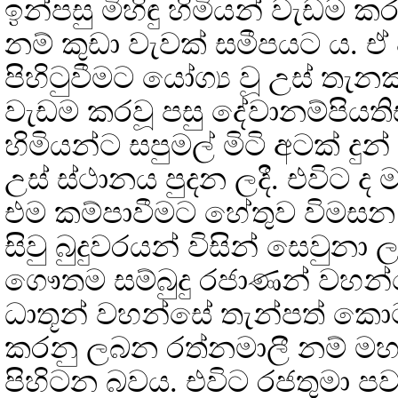
ඉන්පසු මිහිඳු හිමියන් වැඩම 
නම් කුඩා වැවක් සමීපයට ය. ඒ
පිහිටුවීමට යෝග්‍ය වූ උස් තැනක
වැඩම කරවූ පසු දේවානම්පියතිස්
හිමියන්ට සපුමල් මිටි අටක් දුන
උස් ස්ථානය පුදන ලදී. එවිට 
එම කම්පාවීමට හේතුව විමසන වි
සිවු බුදුවරයන් විසින් සෙවුන
ගෞතම සම්බුදු රජාණන් වහන
ධාතූන් වහන්සේ තැන්පත් කොට 
කරනු ලබන රත්නමාලී නම් මහ
පිහිටන බවය. එවිට රජතුමා ප