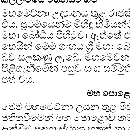
මහමෙව්නා උද්‍යානය තුළ රාජ
විය. ප්‍රථමයෙන්ම මිහිඳු හිමියන
මහා බෝධිය පිහිටුවා ඇත්තේ
හෙයින් මෙම ගෘහය ශ්‍රී මහා බ
බව සලකණු ලැබේ. මහමෙවුනා 
පිළිගැනීමෙන් පසුව සංඝ සම්
පත් විය.
මහ පොළොව
මෙම මහමෙව්නා උයන තුළ මිහිඳු
පතිතවීමෙන් මහ පොළොව කම්පා
දැක්වීම සඳහා ස්ථාන හතක් හා 