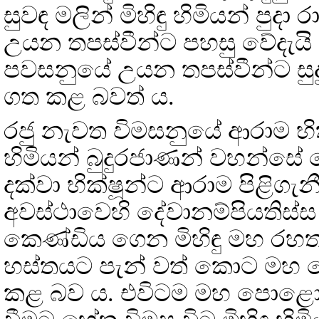
සුවඳ මලින් මිහිඳු හිමියන් පුදා
උයන තපස්වීන්ට පහසු වේදැයි වි
පවසනුයේ උයන තපස්වීන්ට සුදුස
ගත කළ බවත් ය.
රජු නැවත විමසනුයේ ආරාම භික්
හිමියන් බුදුරජාණන් වහන්සේ 
දක්වා භික්ෂූන්ට ආරාම පිළිගැ
අවස්ථාවෙහි දේවානම්පියතිස්
කෙණ්ඩිය ගෙන මිහිඳු මහ රහ
හස්තයට පැන් වත් කොට මහ 
කළ බව ය. එවිටම මහ පොළොව ක