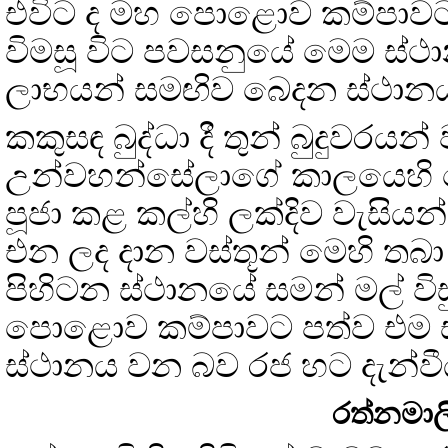
එවිට ද මහ පොළොව කම්පාවට ප
විමසූ විට පවසනුයේ මෙම ස්
ලාභයන් සමඟිව බෙදන ස්ථාන
කකුසඳ බුද්ධා දී තුන් බුදුවරය
උන්වහන්සේලාගේ කාලයෙහි
පූජා කළ කල්හි ලක්දිව වැසියන
එන ලද දාන වස්තූන් මෙහි තබා
පිහිටන ස්ථානයේ සමන් මල් විස
පොළොව කම්පාවට පත්ව එම 
ස්ථානය වන බව රජ හට දැන්වී
රත්නමාල