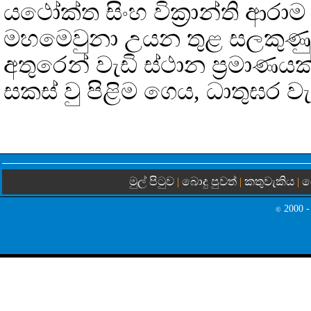
යථෝක්ත සිංහ වික්‍රාන්ති ආරාම ස
මහමෙවුනා උයන තුළ සලකුණු
අතුරෙන් වැඩි ස්ථාන ප්‍රමාණය
සකස් වු පිළිම ගෙය, ධාතුඝර ව
මුල් පිටුව
බොදු පුවත්
කතුවැකිය
බ
|
|
|
2000 -
©