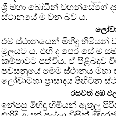
ශ්‍රී මහා බෝධීන් වහන්සේගේ 
ස්ථානයේ ම වන බව ය.
ලෝවා
එම ස්ථානයෙන් මිහිඳු හිමියන්
මූලයට ය. එහි ද පෙර සේ ම 
කම්පාවට පත්විය. ඒ පිළිබඳව වි
පවසනුයේ මෙම ස්ථානය මහ
ලෝවාමහා ප්‍රාසාදය පිහිටන ස
රසවත් අඹ ඵල
ඉන්පසු මිහිඳු හිමියන් ඇතුලු ප
එහිදි උයන් පල්ලා විසින් මහ