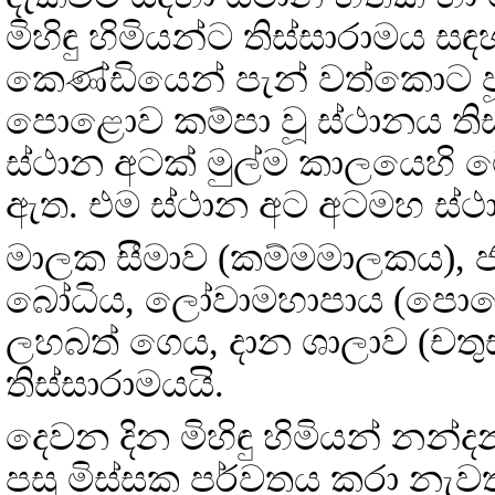
මිහිඳු හිමියන්ට තිස්සාරාමය
කෙණ්ඩියෙන් පැන් වත්කොට පූජ
පොළොව කම්පා වූ ස්ථානය තිස
ස්ථාන අටක් මුල්ම කාලයෙහි ම
ඇත. එම ස්ථාන අට අටමහ ස්ථා
මාලක සීමාව (කම්මමාලකය), ජන
බෝධිය, ලෝවාමහාපාය (පොහ
ලහබත් ගෙය, දාන ශාලාව (චතුස
තිස්සාරාමයයි.
දෙවන දින මිහිඳු හිමියන් නන
පසු මිස්සක පර්වතය කරා නැවත 