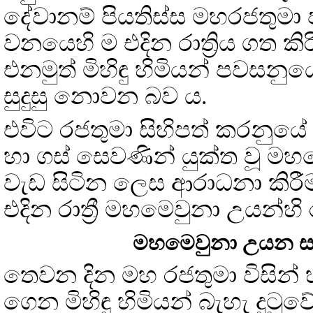
දේවානම් පියතිස්ස මහරජතුමා ප
වනයෙහි ම එදින රාත්‍රිය ගත ක
එනමුත් මිහිඳු හිමියන් පවසනු
සුදුසු නොවන බව ය.
එවිට රජතුමා සිහිපත් කරනුය
හා ගස් සෙවණින් යුක්ත වූ 
වැඩ සිටින ලෙස ආරාධනා කිරීමය
එදින රාත්‍රී මහමෙවුනා උයන්හි ර
මහමෙවුනා උයන සඟ
තෙවන දින මහ රජතුමා විසින් හි
ගෙන මිහිඳු හිමියන් බැහැ දුට