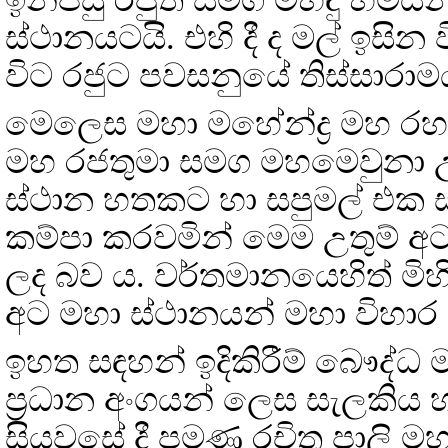
ස්ථානයටයි. එහි දී ද මල් ඉසි
විට රජුට පවසනුයේ තිස්සාරාම
මෙලෙස මහා මහේන්ද්‍ර මහ රහ
මහ රජතුමා සමග මහමෙවුනා උය
ස්ථාන හතකට හා සපුමල් එක
කම්පා කරවමින් මෙම උතුම් 
ලද බව ය. වර්තමානයෙහිත් මිහ
අට මහා ස්ථානයන් මහා විහාර භ
ඉහත සඳහන් ඉදිකිරීම් බෞද්ධ 
ප්‍රධාන අංගයන් ලෙස සැලකිය හැක
සියවසේ දී පමණ රචිත පාලි ම