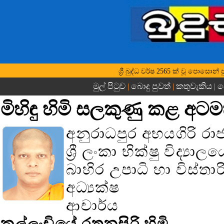
ශ්‍රී බුද්ධ වර්ෂ 2565 ක් වූ පොසොන්
මුල් පිටුව
බොදු පුවත්
කතුවැකිය
බ
|
|
|
මිහිඳු හිමි සලකුණු කළ අට
අනුරාධපුර අභයගිරි රා
ශ්‍රී ලංකා භික්ෂු විද්‍යා
බාහිර උපාධි හා විස්
අධ්‍යක්ෂ
ආචාර්ය
කල්ලංචියේ රතනසිරි හිමි