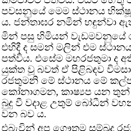
පවසනුයේ මෙම ස්ථානය භික්ෂ
ය. ජන්තාඝර නමින් හඳුන්වා ඇ
මින් පසු හිමියන් වැඩමවනුයේ
එහිදී ද සමන් මලින් එම ස්ථා
පත්විය. එසේම මහරජතුමා ද 
යුක්ත වූ බවත් ඒ පිළිබඳව විමසා
රජතුමනි මේ ස්ථානය මේ කල්පය 
කෝනාගමන, කාෂ්‍යප යන තුන් බ
බුදු වී වදාළ උතුම් බෝධීන
වන බව ය.
එබැවින් අප ගෞතම සම්බුදු රජ