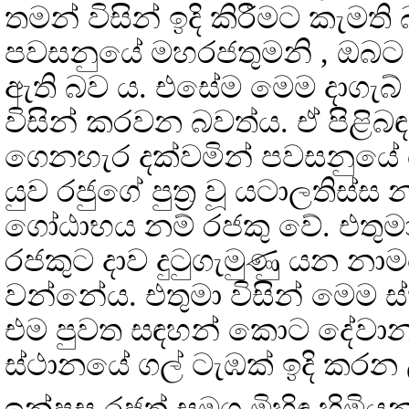
තමන් විසින් ඉදි කිරීමට කැමති 
පවසනුයේ මහරජතුමනි , ඔබට 
ඇති බව ය. එසේම මෙම දාගැබ්
විසින් කරවන බවත්ය. ඒ පිළිබඳ 
ගෙනහැර දක්වමින් පවසනුයේ
යුව රජුගේ පුත්‍ර වූ යටාලතිස්ස
ගෝඨාභය නම් රජකු වේ. එතුමාග
රජකුට දාව දුටුගැමුණු යන නාමය
වන්නේය. එතුමා විසින් මෙම ස
එම පුවත සඳහන් කොට දේවානම්
ස්ථානයේ ගල් ටැඹක් ඉදි කරන
ඉන්පසු රජුත් සමග මිහිඳු හිමිය