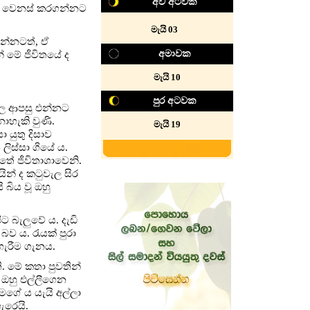
අව අටවක
 එය වෙනස් කරගන්නට
මැයි 03
රන්නටත්, ඒ
අමාවක
 මේ ජීවිතයේ ද
මැයි 10
පුර අටවක
කල ආපසු එන්නට
ොහැකි වුණි.
මැයි 19
යුතු දිසාව
 ලිස්සා ගියේ ය.
තේ ජීවිතාශාවෙනි.
ින් ද කටුවැල සිර
 බිය වූ ඔහු
ට බැලුවේ ය. දැඩි
ව ය. රැයක් පුරා
හැරීම ගැනය.
 මේ කතා පුවතින්
 ඔහු එල්ලීගෙන
මගේ ය යැයි අල්ලා
ැරෙයි.