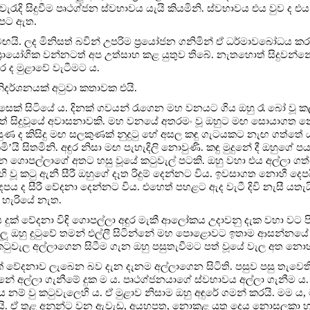
රැදි සිදුවීම පෘථග්ජන ස්වභාවය යැයි කියමිනි. ස්වභාවය එය වුව ද
අපට ඇත.
මඟයි. ලද මිනිසත් බවින් උපරිම ප්‍රයෝජන ගනිමින් ඒ ධර්මාවබෝධය ක
‍රායෝගික වන්නටත් අප උත්සාහ කළ යුතුව තිබේ. නැතහොත් සිදුවන්නේ
ර ද මුළාවේ වැටීමට ය.
නිදර්ශනයක් අටුවා කතාවක එයි.
ිසෙක් සිටියේ ය. දිනක් ගවයන් රැගෙන මහ වනයට ගිය ඔහු රෑ බෝ වූ 
හෙත් සිදුවූයේ අවාසනාවකි. මහ වනයේ අතරමං වූ ඔහුට මඟ සොයාගත න
ද කිසිදු මඟ සලකුණක් නුදුටු හේ අසල කඳු ගැටයකට නැඟ ගත්තේ යා 
ි’යි සිතමිනි. අඳුර නිසා මඟ පැහැදිලි නොවුණි. කඳු මුදුනේ දී ඔහුගේ පය
 ගොපල්ලාගේ අතට හසු වූයේ කටුවැල් පටකි. ඔහු වහා එය අල්ලා ගත්
හි වූ කටු ඇනී සීරී ඔහුගේ දෑත රිදුම් දෙන්නට විය. ඉවසාගත නොහී දෙපය
පය ද සීරී වේදනා දෙන්නට විය. එහෙත් පහළට ඇද වැටී දිවි නැසී යතැයි
 හැරියේ නැත.
ස දුක් වේදනා විඳි ගොපල්ලා අඳුර මැකී ආලෝකය උදාවනු දැක වහා වට පි
ැලූ ඔහු දුටුවේ තමන් එල්ලී සිටින්නේ මහ පොළොවට ඉතාම ආසන්නයේ බ
 කටුවැල අල්ලාගෙන සිටීම ගැන ඔහු පසුතැවීමට පත් වූයේ වැල අත නො
ේදනාව ලැබෙන බව දැන දැනම අල්ලාගෙන සිටිති. පසුව පසු තැවෙති.
නේ අල්ලා ගැනීමේ දුක ම ය. පෘථග්ජනයාගේ ස්වභාවය අල්ලා ගැනීම ය.
නම් වු කටුවැලෙහි ය. ඒ මුළාව නිසාම ඔහු අඳුරේ ගමන් කරයි. මම ය, 
කරයි. ඒ තුළ අනුන්ට වන ඇවැඩ, අයහපත, නොකළ යුතු දෙය නොසලකා හ