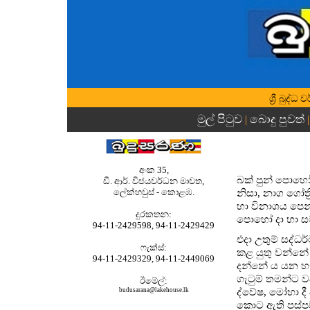
ශ්‍රී බුද
මුල් පිටුව
බොදු පුවත්
|
|
අංක 35,
බක් පුන් පොහෝ
ඩී. ආර්. විජයවර්ධන මාවත,
ලේක්හවුස් - කොළඹ.
නිසා, නාග ගෝත්
හා විනාශය පෙන්ව
දුරකතන‍‍:
පොහෝ දා හා සම
94-11-2429598, 94-11-2429429
එදා උතුම් සද්ධ
ෆැක්ස්:
කළ යුතු වන්නේ
94-11-2429329, 94-11-2449069
දන්නේ ය යන හැ
ගැටුම් තමන්ට ව
ඊමේල්:
budusarana@lakehouse.lk
ද්වේෂ, මෝහා දී
කොට ඇති පස්පව