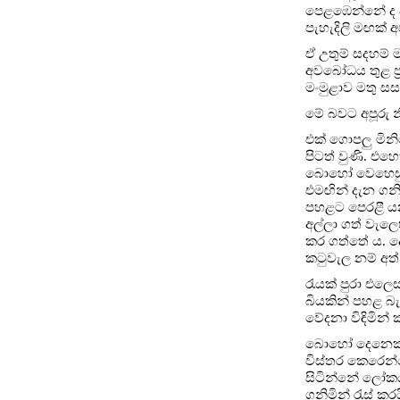
පෙළඹෙන්නේ ද වැ
පැහැදිලි මඟක් 
ඒ උතුම් සදහම් 
අවබෝධය තුළ ප්
මංමුළාව මතු සස
මේ බවට අපූරු 
එක් ගොපලු මින
පිටත් වුණි. එ
බොහෝ වෙහෙසුණ 
එමඟින් දැන ගනිම
පහළට පෙරළී යන
අල්ලා ගත් වැලෙ
කර ගත්තේ ය. දෙ
කටුවැල නම් අත්
රැයක් පුරා එලෙ
බියකින් පහළ බ
වේදනා විඳිමින්
බොහෝ දෙනෙක් ව
විස්තර කෙරෙන්
සිටින්නේ ලෝකය 
ගනිමින් රැස් 