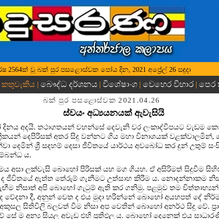
්ධ වර්ෂ 2564ක් වූ බක් පුර පසළොස්වක පෝය දින, 2021 අප්‍රේල් 26 සඳුදා
බෞද්ධ දර්ශනය
විශේෂාංග
වෙහෙර විහාර
පෙර
 කතුවැකිය |
|
|
|
බක් පුර පසළොස්වක 2021.04.26
ස්වයං අධ්‍යයනයක් ඇවැසියි
 දිනය අදයි. තථාගතයන් වහන්සේ දෙවැනි වර ලංකාද්වීපයට වැඩම ක
‍රිකයන් දෙපිරිසක් අතර සිදු වන්නට ගිය මහා විනාශයක් වළක්වාලමින්, ග
ා දෙමින් ශ්‍රී සදහම් දෙසා ජීවිතයේ යාර්ථය අවබෝධ කර දුන් උතුම් සංසි
්බන්ධ ය.
ර්මය අසා ලක්වැසි බොහෝ පිරිසක් යහ මග ගියහ. ඒ අසිරිමත් සිදුවීම සිහ
 ද ජීවිතයේ ඇත්ත තේරුම් ගැනීමට උත්සාහ කිරීම ය. නොදන්නාකම නි
ඟීම නිසාත් අපි බොහෝ ගැටුම් ඇති කර ගනිමු. පළමුව තම චිත්තාභ්‍
ද වේදනා දී, අනුන් වෙත ද එය මුදා හරින්නේ බොහෝ අයහපත් දේ නිර්
 අකුසල සිතිවිලි බලවත් වීම නිසා අප වෙතින් බොහෝ අනර්ථ සිදු වේ. ප්
් සේ ම අන්‍ය සියලු අවැඩ එහි ප්‍රතිඵල ය. බොහෝ දෙනෙක් එය සාධා