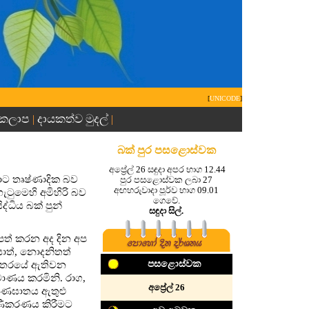
[
UNICODE
]
 කලාප
දායකත්ව මුදල්
|
|
බක් පුර පසළොස්වක
අප්‍රේල් 26 සඳුදා අපර භාග 12.44
ොට තෘෂ්ණාදික බව
පුර පසළොස්වක ලබා 27
අඟහරුවාදා පූර්ව භාග 09.01
ැටුමෙහි අමිහිරි බව
ගෙවේ.
ද්ධිය බක් පුන්
සඳුදා සිල්.
ිපත් කරන අද දින අප
සාත්, නොදනිතත්
පසළොස්වක
යන්තරයේ ඇතිවන
මාණය කරමිනි. රාග,
අප්‍රේල් 26
‍රාණඝාතය ඇතුළු
රණීකරණය කිරීමට