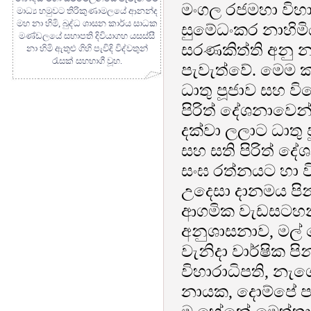
මංගල රජමහා විහාර
මාධ්‍ය හමුවට තිරිකුණාමලයේ ආනන්ද
මහ නා හිමි, බුද්ධ ශාසන කාර්ය සාධක
සුමේධංකර නාහිමි
මණ්ඩලයේ සභාපති දිවියාගහ යසස්සී
සරණකිත්ති අනු න
නා හිමි ඇතුළු ගිහි පැවිදි විද්වතුන්
රැසක් සහභාගී වූහ.
පැවැත්වේ. මෙම ක
ධාතු පූජාව සහ වි
පිරිත් දේශනාවෙන්
දක්වා ලලාට ධාතු 
සහ සති පිරිත් දේ
සංඝ රත්නයට හා ව
උදෙසා දානමය පින
ආගමික වැඩසටහන
අනුශාසනාව, මල් ව
වැනිදා වාර්ෂික 
විහාරාධිපති, නැ
නායක, දොම්පේ පා