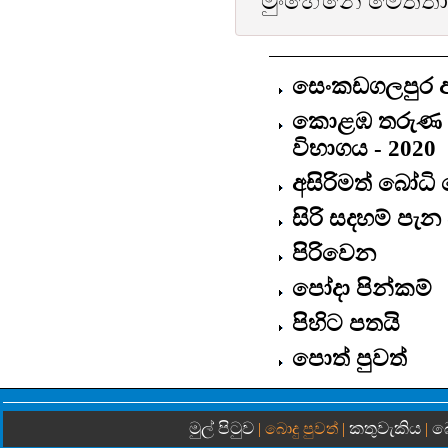
මුංහේනේ මෙත්තා
සෙංකඩගලපුර 
කොළඹ තරුණ බෞ
විභාගය - 2020
අසිරිමත් බෝධ
සිරි සදහම් පැන 
පිරිවෙන
පෝදා පින්කම්
පිහිට පතයි
පොත් පුවත්
මුල් පිටුව
කතුවැකිය
බ
| බොදු පුවත් |
|