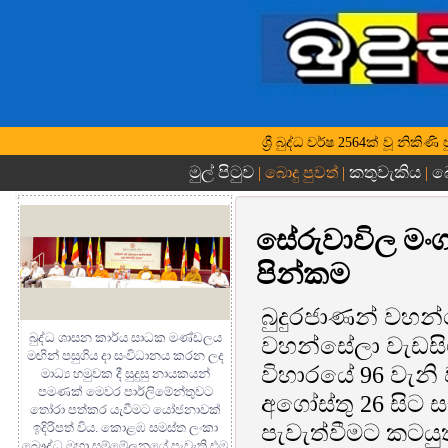
ශ්‍රී බුද්ධ වර්ෂ 2564ක් වූ නික
මුල් පිටුව
කතුවැකිය
බ
| බොදු පුවත් |
|
සේරුවාවිල මං
පින්කම
බුදුරජාණන් වහන
බුද්ධ ශාසන කාර්ය සාධක මණ්ඩලය
වහන්සේලා වැඩසි
මඟින් පසුගිය දා සංවිධානය කරන ලද
විහාරයේ 96 වැනි 
මාධ්‍ය හමුවක දී සුදුසු නායකයන්
පමණක් මෙවර පාර්ලිමේන්තුවට
අගෝස්තු 26 සිට ස
තෝරා පත්කර යැවීමට යෝජනාවක්
පැවැත්වීමට කටයු
ඉදිරිපත් විය. කොළඹ සමස්ත ලංකා
බෞද්ධ මහා සම්මේලනයේ පැවැති එම