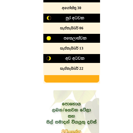
අගෝස්තු 30
පුර අටවක
සැප්තැම්බර් 06
පසෙලාස්වක
සැප්තැම්බර් 13
අව අටවක
සැප්තැම්බර් 22