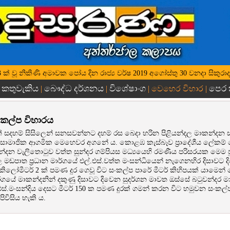
 2563 ක් වූ නිකිණි අමාවක පෝය දින රාජ්‍ය වර්ෂ 2019 අගෝස්තු 30 වනදා සිකුරාද
කතුවැකිය
බෞද්ධ දර්ශනය
විශේෂාංග
පෙර
|
|
|
| වෙහෙර විහාර |
කල්ප විහාරය
 සදහම් සිසිලෙන් සනසවන්නට දහම් රස බෙදා හරින පිළියන්දල මාකන්දන 
 සාමාජික ආගමික මෙහෙවර අගනේ ය. කොළඹ කැස්බෑව ප්‍රාදේශීය ලේකම
න්දන වැලිතොටුව වත්ත සුන්දර ගම්පියස මධ්‍යයෙහි රමණීය පරිසරයක මෙම පු
දල මඩපාත ප්‍රධාන මාර්ගයේ එල්.එස්.වත්ත මංසන්ධියෙන් නැගෙනහිර දිසාවට 
කිලෝමීටර් 2 ක් පමණ දුර ගෙවූ විට සංකල්ප පාරේ මීටර් කිහිපයක් යාමෙන්
ගයේ මාකන්දනින් දකුණු දිසාවට දිවෙන සුදර්ශන මාවත ඔස්සේ බටුවන්දර මා
.එස්.මංසන්දිය දෙසට මීටර් 150 ක පමණ දුරක් ගමන් කරන විට හමුවන සංකල්
ිවිසිය හැකි ය.