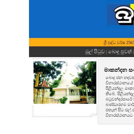
ශ්‍රී බුද්ධ වර්ෂ
මුල් පිටුව
බොදු පුවත්
|
මාකන්දන සං
බොදු ජන හදවත්
විහාරස්ථානයේ
පිළියන්දල මාක
තිබේ. පිළියන්
බටුවන්දරපාරේ 
බණ්ඩාරගම මාර්
එතැන් සිට එල්
විහාරස්ථානයට ප