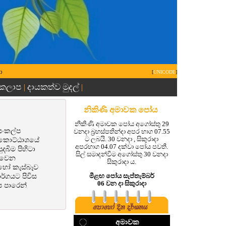
ා
[
UNICODE
]
 කලාප
දායකත්ව මුදල්
|
|
නිකිණි අමාවක පෝය
නිකිණි අමාවක පෝය අගෝස්තු 29
සංකල්ප
වනදා බ්‍රහස්පතින්දා අපර භාග 07.55
ට ලබයි. 30 වනදා , සිකුරාදා
් කොට්ඨාශයේ
අපරභාග 04.07 දක්වා පෝය පවතී.
දබිම පිහිටා
සිල් සමාදන්වීම අගෝස්තු 30 වනදා
දිවෙන
සිකුරාදා ය.
 හෝ කැස්බෑව
මීළඟ පෝය සැප්තැම්බර්
ර්ගයට පිවිස
06 වන දා සිකුරාදා
ප පාරෙන්
අමාවක