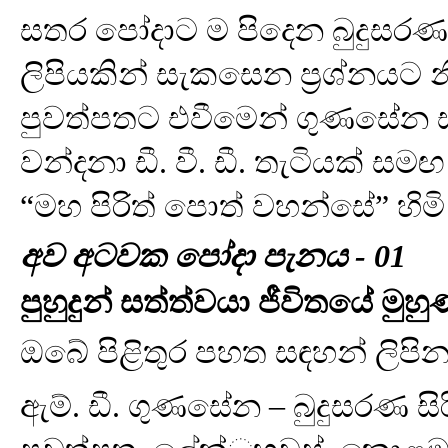
සතර පෝදාට ම පිදෙන බුදුසරණ
ලිපියකින් සැකසෙන ප්‍රශ්නයට නිව
පුවත්පතට එවීමෙන් ගුණසේන 
වන්දනා ඩී. වී. ඩී. තැටියක් ස
“මහ පිරිත් පොත් වහන්සේ” හි
අව අටවක පෝදා පැනය - 01
පුහුදුන් සත්ත්වයා ජීවිතයේ මු
ඔබේ පිළිතුර පහත සඳහන් ලිප
ඇම්. ඩී. ගුණසේන – බුදුසරණ සිර