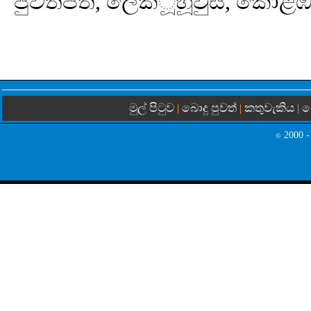
පුවත්පත, ලේක්ූහූවුස්, කොළඹ
මුල් පිටුව
බොදු පුවත්
කතුවැකිය
බ
|
|
|
2000 -
©