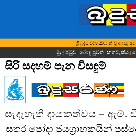
ශ්‍රී බුද්ධ වර්ෂ 2563 ක් වූ ඇසළ 
මුල් පිටුව
බොදු පුවත්
කතුවැකිය
බ
|
|
|
සිරි සදහම් පැන විසඳුම්
සැදැහැති දායකත්වය – ඇම්.
සතර පෝදා ජයග්‍රාහකයින් පස්ද