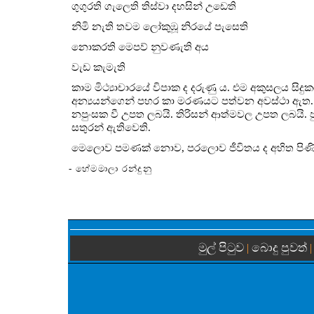
ගුගුරති ගැලෙති තිස්වා දහසින් උඩෙති
නිමි නැති තවම ලෝකුඹූ නිරයේ පැසෙති
නොකරති මෙපව් නුවණැති අය
වැඩ කැමැති
කාම මිථ්‍යාචාරයේ විපාක ද දරුණු ය. එම අකුසලය ස
අන්‍යයන්ගෙන් පහර කා මරණයට පත්වන අවස්ථා ඇත. සිරග
නපුංසක වී උපත ලබයි. තිරිසන් ආත්මවල උපත ලබයි. පුරුෂ
සතුරන් ඇතිවෙති.
මෙලොව පමණක් නොව, පරලොව ජීවිතය ද අහිත පිණි
- හේමමාලා රන්දුනු
මුල් පිටුව
බොදු පුවත්
|