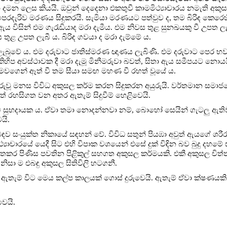
 දමන ලෙස කියයි. ඔවුන් දෙදෙනා එකතුවී කාමමිථ්‍යාචාරය නමැති අක
දැරිව මරණය සිදුකරයි. සැමියා මරණයට පත්වුව ද, තම බිරිඳ කෙරෙහ
 විසින් එම ගැරැඬියාද මරා දැමීය. එම නිවස තුළ සුනඛයකු වී උපත ලැබී 
තුළ උපත ලැබී ය. බිරිඳ ගවයා ද මරා දැම්මේ ය.
බුවේ ය. එම දරුවාට ජාතිස්මරණ ඥාණය ලැබිණි. එම දරුවාට පෙර භව
ප අවස්ථාවක දී මරා දැමූ මිනීමරුවා බවත්, සිතා ඇය සමීපයට නොය
 මවගෙන් ඈත් වී තම සීයා සමඟ මහණ වී රහත් වූයේ ය.
රුවූ මනස විවිධ අකුසල කර්ම කරන සිදුකරන අයුරුයි. වර්තමාන සමාජ
ත් රහසිගත වන අතර ඇතැම් සිදුවීම් හෙළිවෙයි.
ිට සුභදායක ය. ඒවා තමා නොදන්නවා නම්, බොහෝ සෙයින් ගැටලු ඇති
යි.
ිබඳව සංයුක්ත නිකායේ සඳහන් වේ. විවිධ සතුන් පියඹා අවුත් ඇයගේ ශර
යාචාරයේ යෙදී සිට එහි විපාක වශයෙන් එසේ දුක් විඳින බව බුදු දහමේ
හිතකර පිණිස පවතින පිළිකුල් සහගත අකුසල කර්මයකි. එකී අකුසල චි
සා ම එබඳු අකුසල සිතිවිලි හටගනී.
ඇතැම් විට මෙය කල්ප කාලයක් ගොස් දුරුවෙයි. ඇතැම් ඒවා ක්ෂණයකින් 
ෙයි.