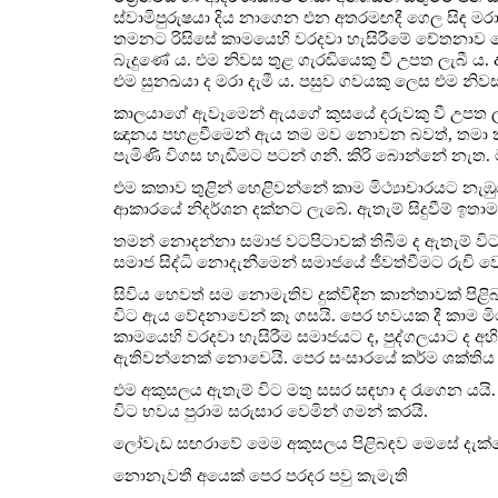
ස්වාමිපුරුෂයා දිය නාගෙන එන අතරමඟදී ගෙල සිඳ මරා
තමනට රිසිසේ කාමයෙහි වරදවා හැසිරීමේ චේතනාව පෙර
බැදුණේ ය. එම නිවස තුළ ගැරඬියෙකු වී උපත ලැබී ය. ඇය
එම සුනඛයා ද මරා දැමී ය. පසුව ගවයකු ලෙස එම නිවස 
කාලයාගේ ඇවෑමෙන් ඇයගේ කුසයේ දරුවකු වී උපත ලැ
ඤානය පහළවීමෙන් ඇය තම මව නොවන බවත්, තමා කිහි
පැමිණි විගස හැඬීමට පටන් ගනී. කිරි බොන්නේ නැත.
එම කතාව තුළින් හෙළිවන්නේ කාම මිථ්‍යාචාරයට නැඹු
ආකාරයේ නිදර්ශන දක්නට ලැබේ. ඇතැම් සිදුවීම් ඉතාම
තමන් නොදන්නා සමාජ වටපිටාවක් තිබීම ද ඇතැම් ව
සමාජ සිද්ධි නොදැනීමෙන් සමාජයේ ජීවත්වීමට රුචි වෙ
සිවිය හෙවත් සම නොමැතිව දුක්විඳින කාන්තාවක් පිළ
විට ඇය වේදනාවෙන් කෑ ගසයි. පෙර භවයක දී කාම මිථ්‍
කාමයෙහි වරදවා හැසිරීම සමාජයට ද, පුද්ගලයාට ද අ
ඇතිවන්නෙක් නොවෙයි. පෙර සංසාරයේ කර්ම ශක්තිය නි
එම අකුසලය ඇතැම් විට මතු සසර සඳහා ද රැගෙන යයි. 
විට භවය පුරාම සරුසාර වෙමින් ගමන් කරයි.
ලෝවැඩ සඟරාවේ මෙම අකුසලය පිළිබඳව මෙසේ දැක්ව
නොනැවතී අයෙක් පෙර පරදර පවු කැමැති