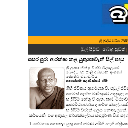
ශ්‍රී බුද්ධ වර්ෂ
මුල් පිටුව
බොදු පුවත්
|
සසර පුරා ආරක්ෂා කළ යුතුතෙවැනි සිල් පදය
ශ්‍රී ලංකා භික්ෂු විශ්ව විද්‍යාලයේ
බෞද්ධ හා පාලි අධ්‍යයන අංශයේ
ජ්‍යෙෂ්ඨ මහාචාර්ය
පාතේගම ඤාණිස්සර හිමි
ගිහි ජීවිතය අසාර්ථක වී, පවුල් ජ
හෙවත් ලෝක චාරිත්‍රයට අනුකූල
හැසිරීම හේතු වී ඇත. කාම මිථ්‍ය
කාමමිථ්‍යාචාරය ද කර්ම ක්ලේශ
හැසිරීම වරදක් ලෙස නොසැලකේ. යම
කර්මයකි. එම අකුසල කර්මක්ලේශය සම්පූර්ණ වීම සඳහ
1.සේවනය නොකළ යුතු හෝ තමාට අයිති නැති ස්ත්‍රිය