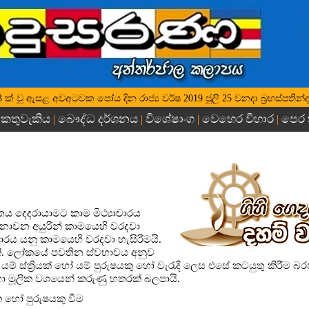
 2563 ක් වූ ඇසළ අවඅටවක පෝය දින රාජ්‍ය වර්ෂ 2019 ජූලි 25 වනදා බ්‍රහස්පතින්ද
කතුවැකිය
බෞද්ධ දර්ශනය
විශේෂාංග
වෙහෙර විහාර
පෙර
|
|
|
|
|
ීවිතය දෙදරායාමට කාම මිථ්‍යාචාරය
 නොවන අයුරින් කාමයෙහි වරදවා
ාචාරය යනු කාමයෙහි වරදවා හැසිරීමයි.
යකි. ලෝකයේ පවතින ස්වභාවය අනුව
් ස්ත්‍රියක් හෝ යම් පුරුෂයකු හෝ වැරැදි ලෙස එසේ කටයුතු කිරීම 
ා මූලික වශයෙන් කරුණු හතරක් බලපායි.
ක හෝ පුරුෂයකු වීම