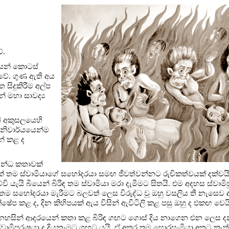
ේ.
ශයෙන් කොටස්
ය වේ. ගුණ ඇති අය
සිදුකිරීම අල්ප
් මහා සාවද්‍ය
ි අකුසලයෙහි
අනිවාර්යයෙන්ම
න් කළ ද
බන්ධ කතාවක්
් තම ස්වාමියාගේ සහෝදරයා සමඟ ජීවත්වන්නට රුචිකත්වයක් දක්වයි.
ි බියෙන් බිරිඳ තම ස්වාමියා මරා දැමීමට සිතයි. එම අදහස ස්වාමි
සහෝදරයා මැරීමට බලවත් ලෙස විරුද්ධ වූ ඔහු වසලිය තී නැසෙව 
රතික්ෂේප කළ ද, දින කිහිපයක් ඇය විසින් ඇවිටිලි කළ පසු ඔහු ද එකඟ වෙය
ෙනෙහසින් ආදරයෙන් කතා කළ බිරිඳ ගඟට ගොස් දිය නාගෙන එන ලෙස දන
ස්වාමිපුරුෂයා ද දියනෑමට ගඟට යයි. ඒ අතර තම සොරසැමියා අතට කැත්ත