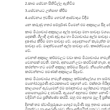
2.කාම සේවන සිතිවිල්ල ඇතිවීම
3.සේවනයට උත්සාහ කිරීම
4.සේවනය ඉවසීම හෙවත් ආස්වාදය විඳීම
යන කරුණු හතර සම්පූර්ණ වීමෙන් එම අකුසලය සිදු ව
කාම මිථ්‍යාචාර අකුසලය අල්ප සාවද්‍ය මහා සාවද්‍ය ව
දෙකකි. ශීලාදී ගුණ අඩු අය හා මිථ්‍යාචාරය අල්ප සාවද්‍
දූෂණය කිරීම මහා සාවද්‍ය වේ. දෙදෙනාගේ කැමැත්ත මත 
සාවද්‍ය වේ. මෘදුත්වයෙන් අල්ප සාවද්‍ය වේ. කෲරත්වයෙන
වේ.
වෙනත් අකුසල කර්මවලට වඩා කාම මිථ්‍යාචාරය නමැත
වෙනසක් පවතී. එනම්, අන්‍යයන් ලවා කරවීමක් නැත. 
කරන්නා හට මෙහි අකුසල කර්මය සිදුවේ. නියෝගයකි
කරවන්නාට පමණක් අකුසලය සිදුවේ.
කාම මිථ්‍යාචාරය නමැති අකුසල කර්මක්ලේශය හා සම්
මනෝරථපූරණී අට්ඨකතාවේ සඳහන් වේ. එක්තරා බිරිඳක
කාලයාගේ ඇවෑමෙන් එම සබඳතාවය ලෝකයාට හසුවේවි යැය
සොහොයුරාට ද පවසයි. ඇයගේ අදහසට එකඟ නොවී තම 
වදිමින් එය ප්‍රතික්ෂේප කරයි. ඔහු එම අදහස මුල දී ප්‍
දිනක් තම ස්වාමිපුරුෂයා ගෙදර පැමිණි පසු ඉතාම ස
මිත්‍රත්වය හා ආදරණීයබව නිසා අතිශයින් සතුටට පත් 