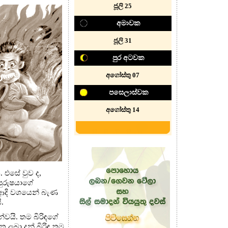
ජූලි 25
අමාවක
ජූලි 31
පුර අටවක
අගෝස්තු 07
පසෙලාස්වක
අගෝස්තු 14
 එසේ වුව ද,
පුරුෂයාගේ
ආදි වශයෙන් බැණ
ි.
්වයි. තම බිරිඳගේ
 ලබා දුන් බිරිඳ තම