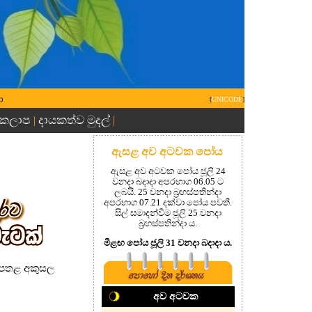
ා
[
UNICODE
]
 කලාප
දායකත්ව මුදල්
|
|
ඇසළ අව අටවක පෝය
ඇසළ අව අටවක පෝය ජූලි 24
වනදා බදාදා අපරභාග 06.05 ට
ලබයි. 25 වනදා බ්‍රහස්පතින්දා
අපරභාග 07.21 දක්වා පෝය පවතී.
සිල් සමාදන්වීම ජූලි 25 වනදා
බ්‍රහස්පතින්දා ය.
මීළඟ පෝය ජූලි 31 වනදා බදාදා ය.
බරපතළ අකුසල
අව අටවක