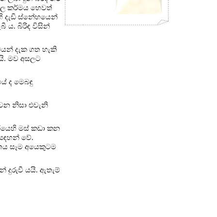
ුසල කර්මය හෙවත්
ි දැඩි ස්නේහයෙන්
ය. බිරිඳ විසින්
යන් දැක ගත හැකි
යි. මව අසලට
යේ ද මෙබඳු
වන නිසා එවැනි
ීරයෙහි මස් කඩා කන
 සඳහන් වේ.
ත්තය සෑම අයෙකුටම
දුරුවී යයි. ඇතැම්