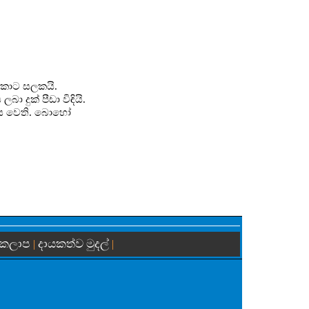
 කොට සලකයි.
 දුක් පීඩා විඳියි.
‍්‍රය වෙති. බොහෝ
 කලාප
දායකත්ව මුදල්
|
|