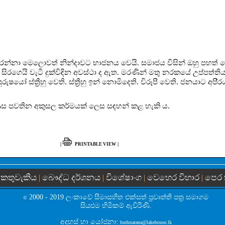
ිදුකරන්නා මෙලොවත් නින්දාවට භාජනය වෙයි. සමාජය විසින් ඔහු පහත්
ෙයි වැටී දුක්විඳින අවස්ථා ද ඇත. මරණින් මතු නරකයේ උප්පත්තිය ලබා
යෝ ස්ත්‍රීහු වෙති. ස්ත්‍රීහු ඉන් නොමිදෙති. විරූපී වෙති. ජනයාට අපි
ස පවතින අකුසල කර්මයක් ලෙස සඳහන් කළ හැකි ය.
|
|
PRINTABLE VIEW
කතුවැකිය
බෞද්ධ දර්ශනය
විශේෂාංග
වෙහෙර විහාර
පෙර
|
|
|
|
|
2000 - 2019 ලංකාවේ සීමාසහිත එක්සත් ප‍්‍රවෘත්ති පත්‍ර සමාගම
©
සියළුම හිමිකම් ඇවිරිණි.
අදහස් හා යෝජනා:
budusarana@lakehouse.lk