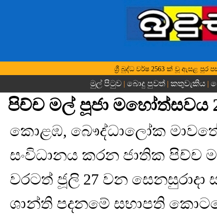
ශ්‍රී බුද්ධ වර්ෂ 2563 ක් වූ ඇසළ ප
මුල් පිටුව
බොදු පුවත්
කතුවැකිය
බ
|
|
|
පිච්ච මල් පූජා මහෝත්සවය 27
කොළඹ, බෞද්ධාලෝක මාවතේ ශ
සංවිධානය කරන ජාතික පිච්ච ම
වරටත් ජූලි 27 වන සෙනසුරාදා ස
ශාන්ති පදනමේ සභාපති කොටප