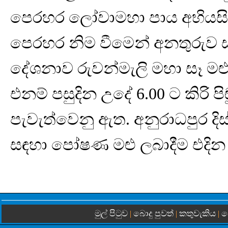
පෙරහර ලෝවාමහා පාය අභියසින් 
පෙරහර නිම වීමෙන් අනතුරුව සර්ව
දේශනාව රුවන්මැලි මහා සෑ මළුව
එනම් පසුදින උදේ 6.00 ට කිරි පි
පැවැත්වෙනු ඇත. අනුරාධපුර දිස්ත
සඳහා පෝෂණ මළු ලබාදීම එදින උ
මුල් පිටුව
බොදු පුවත්
කතුවැකිය
බ
|
|
|