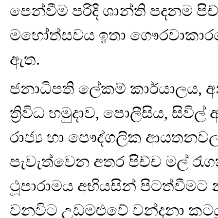
පෙන්වීම පරිදි ශාන්ති පදනම පිච
මහෝත්සවය ඉතා ගෞරවාකාරයෙ
ඇත.
ජනාධිපති ලේකම් කාර්යාලය, අන
ත්‍රිවිධ හමුදාව, පොලීසිය, සි
රාජ්‍ය හා පෞද්ගලික ආයතනව
පැවැත්වෙන අතර පිච්ච මල් රැගත
ථූපාරාමය අභියසින් පිටත්වීමට
වනවිට උඩමළුවේ වන්දනා කටයුතු