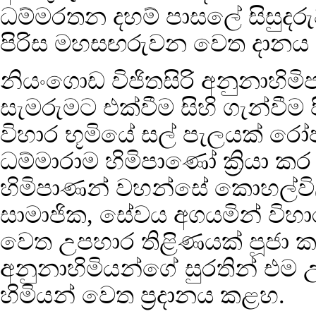
ධම්මරතන දහම් පාසලේ සිසුදරුව
පිරිස මහසඟරුවන වෙත දානය ප
නියංගොඩ විජිතසිරි අනුනාහිමි
සැමරුමට එක්වීම සිහි ගැන්වී
විහාර භූමියේ සල් පැලයක් 
ධම්මාරාම හිමිපාණෝ ක්‍රියා ක
හිමිපාණන් වහන්සේ කොහල්වි
සාමාජික, සේවය අගයමින් වි
වෙත උපහාර තිළිණයක් පූජා ක
අනුනාහිමියන්ගේ සුරතින් එම 
හිමියන් වෙත ප්‍රදානය කළහ.