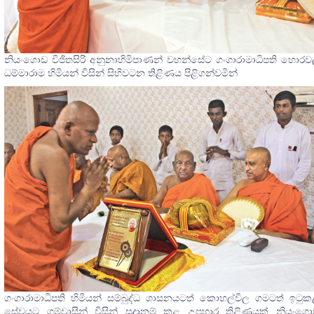
නියංගොඩ විජිතසිරි අනුනාහිමිපාණන් වහන්සේට ගංගාරාමාධිපති හොර
ධම්මාරාම හිමියන් විසින් සිහිවටන තිළිණය පිළිගන්වමින්
ගංගාරාමාධිපති හිමියන් සම්බුද්ධ ශාසනයටත් කොහල්විල ගමටත් ඉටු
සේවයට ගම්වාසීන් විසින් සූදානම් කළ උපහාර තිළිණයක් නියංගො