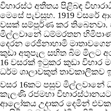
විහාරස්ථ අතීතය පිළිබඳ විහා
මෙසේ පැවසූහ. 1919 වසරේ ආර
වසක් සම්පූර්ණ කර තිබෙනවා.
මිල්ලවානේ ධම්මරතන හිමිපා
දෙරන රෙජිනාහාමි මාතාවගෙන්
කුඩා අතුපැල සහිත බිම මිලට
16 වසරක් ඉටුකර කුඩා විහාර ම
ධර්ම ශාලාවකුත් තාවකාලිකව
වසර 16කට පසුව මිල්ලවානේ ධ
කැලණි රජමහා විහාරස්ථානයට 
ආලෝකය උදාකර දෙමින් එවකට ක