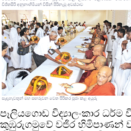
විජිතසිරි අනුනාහිමියන් විසින් පිරිනැමූ අවස්ථාව
සැදැහැවතුන් මහ සඟරුවන වෙත පිරිකර පූජා කළ අයුරු
පෑලියගොඩ විද්‍යාලංකාර ධර්ම වි
කුඹුරුගමුවේ වජිර හිමිපාණන්