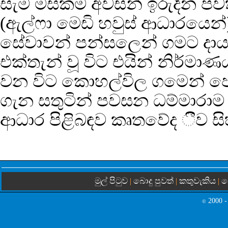
සැම මසකම අවසන් ඉරුදින පව
(ඇල්ෆා මෙඩි හවුස් ආධාරයෙ
සේවාවන් පන්සලෙන් ගමට දායාද
එක්තැන් වූ විට එයින් නිර්මා
වන විට කොහල්විල ගමෙන් පෙන
ගැන සතුටින් පවසන ධම්මාරාම
ආධාර පිළිබඳව කෘතවේද ීව සිහ
මුල් පිටුව
බොදු පුවත්
කතුවැකිය
බ
|
|
|
2000 -
©