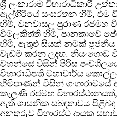
ශ්‍රී ලංකාරාම විහාරාධිකාරී උ
ඇල්ගිරියේ සංඝරතන හිමි, එම ව
හිමි, වනවාසල පුරාණ රජමහ විහ
විමලකිත්ති හිමි, පානකාවේ 
හිමි, ඇතුළු සියක් නමක් පූජ
වැඩම කරන ලදහ. නියංගොඩ විජ
වහන්සේ විසින් පිරිස පංචශීලය
විහාරාධිපති මහාචාර්ය කොල්ලු
හිමිපාණන් විසින් ගංගාරාමයේ
කැලණි රජමහ විහාරස්ථානයත්
ඇති ශාසනික සබඳතාවය පිළිබඳ
අනතුරුව විහාරස්ථ දායක සභාව ප්‍