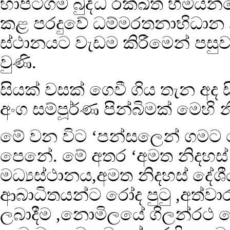
හාපිටිගම බුද්ධ රක්ඛිත හිමි
කළ පරදුවේ ධම්මරතනාභිධාන නා
ස්ථානයට වැඩම කිරීමෙන් ප
වුණි.
සියක් වසක් ගෙවී ගිය තැන අද ස
අංග සම්පූර්ණ පින්බිමක් මෙහි 
මේ වන විට ‘පන්සලෙන් ගමට 
පෙනේ. මේ අතර ‘අමත නිදහස් 
මධ්‍යස්ථානය,අමත නිදහස් දේශීය
ආබාධිතයන්ට රෝද පුටු ,අත්වාරු
ලබාදීම ,නොමිලයේ ගිලන්රථ ස