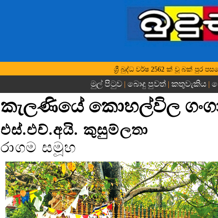
ශ්‍රී බුද්ධ වර්ෂ 2562 ක් වූ බක් පු
මුල් පිටුව
බොදු පුවත්
කතුවැකිය
බ
|
|
|
කැලණියේ කොහල්විල ගංගා
එස්.එච්.අයි. කුසුම්ලතා
රාගම සමූහ