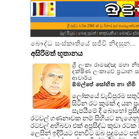
ශ්‍රී බුද්ධ වර්ෂ 2561 ක් වූ ‍බිනර පුර පස‍ෙ‍ළ
මුල් පිටුව
|
බොදු පුවත්
|
කතුවැකිය
|
බෞද්ධ දර
බෞද්ධ සංස්කෘතියේ සජීවි නිදසුන...
අසිරිමත් භූතානය
ශ්‍රී ලංකා රාමඤ්ඤ මහා න
දක්ෂිණ ලංකාවේ ප්‍රධාන
ආචාර්ය
ඕමල්පේ සෝභිත නා හිමි
ලෝකයේ වැඩිපුරම සතුට
සිටින රට කුමක් ද යන ප්‍
සැපයීමේ දී බොහෝ ප්‍රසිද
රටවල් ගණනාවක නම් සිහියට නැගෙනු ඇ
රටවල් අභිබවා එක් අප්‍රසිද්ධ කුඩා රටක 
ලෙසින් ඉදිරියට එනවිට ඔබ පුදුමයට පත්