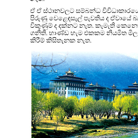
ඒ ඒ ස්ථානවලට සම්බන්ධ විවිධාකාරයේ
පිරුණු වෙළෙඳසැල් පැවතිය ද ඒවායේ 
විකුණුම් ද දක්නට නැත. කැමැති කෙනෙ
ගනිති. භාණ්ඩ හැම එකකම නියමිත මිල
කිරීම් කිසිතැනක නැත.