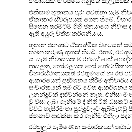
නිවාසයක් ම රජයේ අනුමත සැලැස්මක් අ
එනිසාම භූතානය පුරා පවත්නා සෑම නිව
ඒකාකාර ස්වරූපයක් ගෙන තිබේ. විහාර
සිතෙන තරමටම ගිහි ජනයාගේ නිවාස ද
ඇති අයුරු චිත්තාකර්ශනීය ය.
භූතාන ජනතාව ඒකාත්මික වශයෙන් සම
තබන කරුණු තුනක් තිබේ. එනම්, රජත
ය. සෑම නිවාසයක ම රජයේ හෝ පෞද්ග
පාසලක, හෝටලයක හෝ නේවාසිකාගා
විහාරස්ථානයකත් රජතුමාගේ හා රජ ප
ආකාරයෙන් ප්‍රදර්ශනය කිරීම අනිවාර්ය
සංචාරකයන් තම රට වෙත ආකර්ශනය ක
උනන්දුවක් දක්වන්නේ නැත. එනිසා ම භ
වූ වීසා ලබා ගැනීමේ දී නීති රීති රැසකට
විවිධ හැසිරීම් හා පුරුදුවලට ඇබ්බැහිවූ
ජනතාව ආරක්ෂා කර ගැනීම එහිලා පදනම්
රටතුලට පැමිණෙන සංචාරකයන් තමාට 