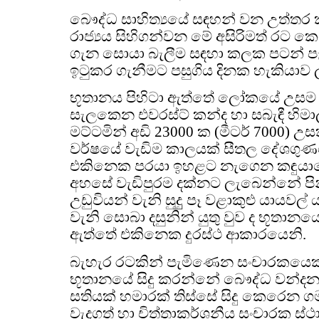
බෞද්ධ සාහිත්‍යයේ සඳහන් වන උත්තර කුර
රාජ්‍යය සිහිගන්වන මේ අසිරිමත් රට ක
ගැන සොයා බැලීම සඳහා කලක පටන් පැව
ඉටුකර ගැනීමට පසුගිය දිනක හැකියාව 
භූතානය පිහිටා ඇත්තේ ලෝකයේ උසම 
සැලකෙන එවරස්ට් කන්ද හා සබැඳී හිමාලය 
මට්ටමින් අඩි 23000 ක (මීටර් 7000) උස
වර්ෂයේ වැඩිම කාලයක් සීතල දේශගුණය
එකිනෙක පරයා ඉහළට නැගෙන කඳුයායෙන
අහසේ වැඩිපුරම දක්නට ලැබෙන්නේ ප
උඩුවියන් වැනි සුදුු පෑ වළාකුළු යායවල
වැනි සොබා දසුනින් යුතු වුව ද භූතානය
ඇත්තේ එකිනෙක දුරස්ථ ආකාරයෙනි.
බැහැර රටකින් පැමිණෙන සංචාරකයෙකු
භූතානයේ සිදු කරන්නේ බෞද්ධ වන්ද
සතියක් හමාරක් තිස්සේ සිදු කෙරෙන 
වැදගත් හා චිත්තාකර්ශනීය සංචාරක ස්