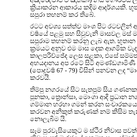
ක්‍රියාකරන ආකාරය කදිම ආදර්ශයකි. 
සපුරා තහනම් කර තිබේ.
රටට අවශ්‍ය සත්ත්ව මාංශ පිට රටවල
වර්‍ෂයේ පළමු සහ සිවුවැනි මාසවල මස
සපුරාම තහනම් කරනු ලැබ ඇත. භූතාන සං
ක්‍රමයට අනුව එම මාස දෙක ආගමික වැද
කාලපරිච්ඡේද ලෙස සළකා, එසේ සම්ම
අභයදානය අප රටේ සිටි අමණ්ඩගාමිණ
(පොදුවර්‍ෂ 67 - 79) විසින් පනවන ලද “ම
කරවයි.
තිම්පු නගරයේ සිට සැතපුම් සිය ගණනක ද
පුනකා, ත්‍රොන්සා, මොංගා ආදි ප්‍රධාන 
ගම්මාන හරහා ගමන් කරන සංචාරකයෙකුග
කරවන අනිකුත් කරුණක් නම් කිසිම තැන
නොලැබීම යි.
සෑම පුරවැසියෙකුට ම ස්ථිර නිවාස පවත