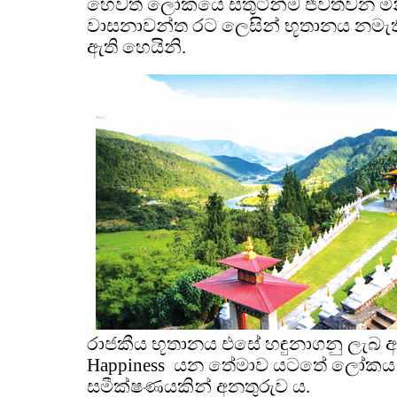
හෙවත් ලෝකයේ සතුටින්ම ජීවත්වන මිනි
වාසනාවන්ත රට ලෙසින් භූතානය නමැති 
ඇති හෙයිනි.
රාජකීය භූතානය එසේ හඳුනාගනු ලැබ
Happiness
යන තේමාව යටතේ ලෝකය ස
සමීක්ෂණයකින් අනතුරුව ය.