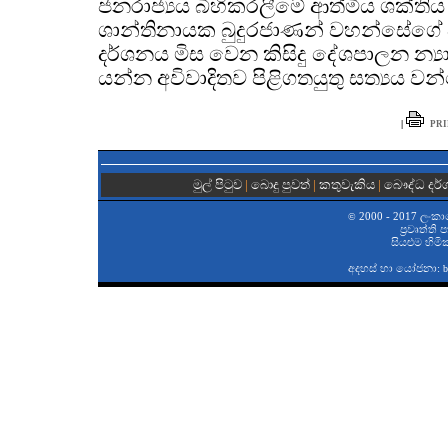
ජනරාජ්‍යය බිහිකරලීමේ ආත්මීය ශක්තිය
ශාන්තිනායක බුදුරජාණන් වහන්සේගේ අධ
දර්ශනය මිස වෙන කිසිදු දේශපාලන න්‍
යන්න අවිවාදිතව පිළිගතයුතු සත්‍යය වන
|
PRI
මුල් පිටුව
|
බොදු පුවත්
|
කතුවැකිය
|
බෞද්ධ දර
2000 - 2017 ලංකා
©
ප‍්‍රවෘත්ති
සියළුම හිමි
අදහස් හා යෝජනා:
b