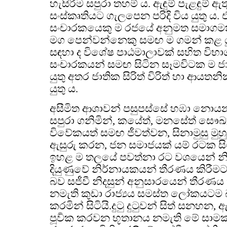
හැසිරීම සපුරා තහම් ය. ඇඳුම් පැළඳුම් ඇතුළ
සංස්කෘතියට ගැලපෙන පරිදි විය යුතු ය.
සංචාරකයෙකු ම රජයේ අනුමත සමාගමක ල
මග පෙන්වන්නෙකු සමඟ ම ගමන් කළ යු
සඳහා ද විශේෂ පාඨමාලාවක් සහිත විභා
සංචාරකයන් සමඟ සිටින සෑමවිටක ම ජාති
යුතු අතර ජාතික සිරිත් විරිත් හා ආයතනික ස
යුතු ය.
අසීමිත ආශාවන් පසුපස්සේ හඹා නොයන, 
සපුරා ගනිමින්, කයේත්, මනසේත් සෞඛ
විවේකයත් සමඟ ජීවත්වන, සිනාමුසු මුහ
ඇසුරු කරන, ජන සමාජයක් යම් රටක සිට
ඉහළ ම තලයේ පවත්නා රට වශයෙන් නි
දියුණුවේ නිර්නායකයන් තීරණය කිරීමට
බව සජීවී නිදසුන් අනුසාරයෙන් තීරණ
නමැති කුඩා රාජ්‍යය සමස්ත ලෝකයටම 
කරමින් සිටියි.දුටු දුටුවන් සිත් සනහන, ඇ
පූර්‍වක කරවන භූතානය නමැති මේ සාමකාමී,