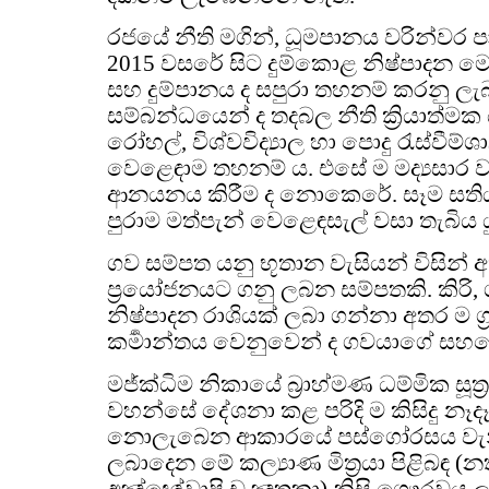
රජයේ නීති මගින්, ධූමපානය වරින්වර
2015 වසරේ සිට දුම්කොළ නිෂ්පාදන මෙ
සහ දුම්පානය ද සපුරා තහනම් කරනු ලැ
සම්බන්ධයෙන් ද තදබල නීති ක්‍රියාත්මක 
රෝහල්, විශ්වවිද්‍යාල හා පොදු රැස්වීම්ශ
වෙළෙඳාම තහනම් ය. එසේ ම මද්‍යසාර වර්
ආනයනය කිරීම ද නොකෙරේ. සෑම සති
පුරාම මත්පැන් වෙළෙඳසැල් වසා තැබිය ය
ගව සම්පත යනු භූතාන වැසියන් විසින් 
ප්‍රයෝජනයට ගනු ලබන සම්පතකි. කිරි, ගි
නිෂ්පාදන රාශියක් ලබා ගන්නා අතර ම ග්‍ර
කර්‍මාන්තය වෙනුවෙන් ද ගවයාගේ ස
මජ්ක්‍ධිම නිකායේ බ්‍රාහ්මණ ධම්මික සූත්
වහන්සේ දේශනා කළ පරිදි ම කිසිදු නෑ
නොලැබෙන ආකාරයේ පස්ගෝරසය වැනි
ලබාදෙන මේ කල්‍යාණ මිත්‍රයා පිළිබඳ (න
අඤ්ඥේවාපි ච ඤාතකා) නිසි ගෞරවය ලබ