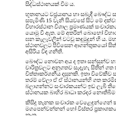
සිද්ධස්ථානයක් වීම ය.
භූතානයට වජ්‍රයානය හා සබැඳී බෞද්ධ සම්
සපැමිණි 15 වැනි සියවසේ සිට මේ දක්ව
විහාරස්ථාන විශාල ප්‍රමාණයක් සංච
යොමු වී ඇත. මේ අතරින් බොහෝ විහාර
ඝන කැලෑවලින් වටවූ කඳුමුදුන් හි ය. ම
ස්ථානවලට පිවිසෙන ආගන්තුකයෝ සිත් 
අසිරිය විඳ ගනිති.
බෞද්ධ නොවන අය ද ඉතා සන්සුන්ව හ
චාරිත්‍රවලට අනුගතව සැදැහැ සිතින් 
චිත්තාකර්ශනීය දසුනකි. ඉතා විවේකීව සත
තරම් වේලා ඒ ඒ ස්ථානයන්හි ගත කරමින
බලාගන්නට සංචාරකයන්ට ඉඩ ලැබී තිබෙ
ස්ථානයක බාහිර බාධා කරදර නොතිබීම 
කිසිදු තැනක සංචාරක වෙළෙඳුන්ගෙන්
මගපෙන්වන්නන් හෝ විස්තර ප්‍රකාශක
නැත.