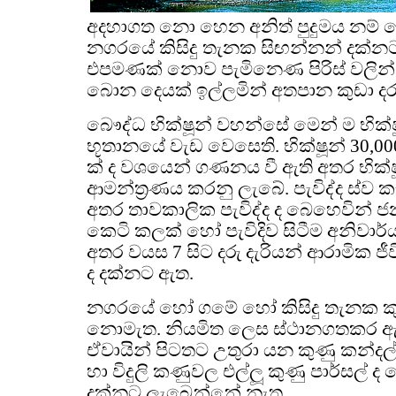
අදහාගත නො හෙන අනිත් පුදුමය නම් ම
නගරයේ කිසිදු තැනක සිඟන්නන් දක්නට
එපමණක් නොව පැමිනෙණ පිරිස් වලින්
බොන දෙයක් ඉල්ලමින් අතපාන කුඩා දරු 
බෞද්ධ භික්ෂූන් වහන්සේ මෙන් ම භික්
භූතානයේ වැඩ වෙසෙති. භික්ෂූන් 30,000
ක් ද වශයෙන් ගණනය වී ඇති අතර භික්ෂ
ආමන්ත්‍රණය කරනු ලැබේ. පැවිද්ද ස්ව ක
අතර තාවකාලික පැවිද්ද ද බෙහෙවින් ජනප
කෙටි කලක් හෝ පැවිදිව සිටීම අනිව
අතර වයස 7 සිට දරු දැරියන් ආරාමික ජ
ද දක්නට ඇත.
නගරයේ හෝ ගමේ හෝ කිසිදු තැනක ක
නොමැත. නියමිත ලෙස ස්ථානගතකර ඇති 
ඒවායින් පිටතට උතුරා යන කුණු කන්දල්
හා විදුලි කණුවල එල්ලූ කුණු පාර්සල් 
දක්නට ලැබෙන්නේ නැත.