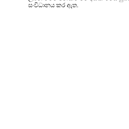
සංවිධානය කර ඇත.