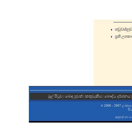
පඬුවස්නුව
ප්‍රති උපක
මුල් පිටුව
|
බොදු පුවත්
|
කතුවැකිය
|
බෞද්ධ දර්ශනය
|
2000 - 2007 ලංකාවේ 
©
සි
අදහස් හා 