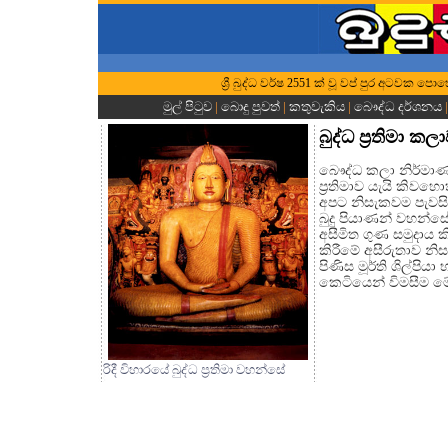
ශ්‍රී බුද්ධ වර්ෂ 2551 ක් වූ වප් පුර අටවක පො
මුල් පිටුව
|
බොදු පුවත්
|
කතුවැකිය
|
බෞද්ධ දර්ශනය
|
බුද්ධ ප්‍රතිමා කල
බෞද්ධ කලා නිර්මාණ අ
ප්‍රතිමාව යැයි කිව
අපට නිසැකවම පැවස
බුදු පියාණන් වහන්ස
අසීමිත ගුණ සමුදාය කිස
කිරීමේ අසීරුතාව න
පිණිස මූර්ති ශිල්පියා 
කෙටියෙන් විමසීම මේ
රිදී විහාරයේ බුද්ධ ප්‍රතිමා වහන්සේ