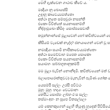
මෙහි දැක්වෙන ගාථාව කීවේ ය.
මන්‍දියා නු ඛොසේසි
උදාහු කාවෙය්‍යමත්තො
අත්‍ථා නුතෙ සම්පචුරා නසන්ති
එකො විචිත්තේ සයනාසනම්හි
නිද්දාමුඛො කිමිදං සොප්පසෙචාති
තමුන්නාන්සේ මුළාවෙන් හෝ කවිත්‍වයෙන් 
කිසියම් වැඩෙක් නැද්ද? ජනයාගෙන් වෙන් වූ ස
නමන්‍දියා සයාමි නාපිකාචෙය්‍යමත්තො
අත්‍ථා සමෙච්චාහ මපෙත සොකො
එකො විචිත්තෙ සයනාසනම්හි
සයාමහං සබ්බභූතානුකම්පි
මම මුළා බැවින් නොනිදමි. කවිත්‍වයෙන් මත්
බලාපොරොත්තුවට) මැනැවින් පැමිණ ශෝක නො
යෙසම්පි සල්ලං උරසී පවිට්ඨං
මුහුං මුහුං හදයං වෙධමානං
තෙපීධ සොප්පං ලබ්භංර ස සල්ලං
තස්මා අහං න සුපෙ වීතසල්ලො
යම් කෙනකුගෙන් ළෙහි තියුණු හුදෙක් පිවිස