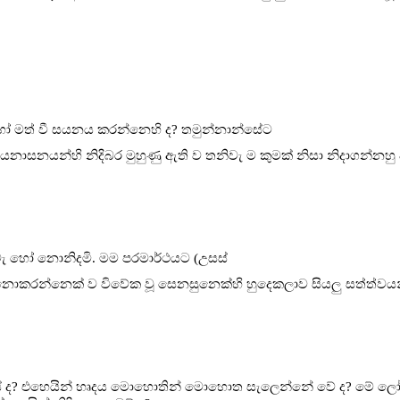
හෝ මත් වී සයනය කරන්නෙහි ද? තමුන්නාන්සේට
යනාසනයන්හි නිදිබර මුහුණු ඇති ව තනිවැ ම කුමක් නිසා නිදාගන්නහු 
 වැ හෝ නොනිදමි. මම පරමාර්ථයට (උසස්
කරන්නෙක් ව විවේක වූ සෙනසුනෙක්හි හුදෙකලාව සියලු සත්ත්වයන්
ියේ ද? එහෙයින් හෘදය මොහොතින් මොහොත සැලෙන්නේ වේ ද? මේ ලෝකයේ 