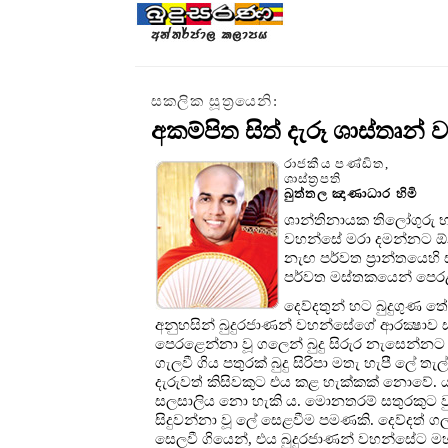
සකලික සූත්‍රයෙනි:
අකම්පිත සිත් දැරූ ශාස්තෘන්
රාජකීය පණ්ඩිත,
ශාස්ත්‍රපති
බුත්තල ඤාණාධාර හිමි
ශාන්තිනායක තිලෝගුරු භා
වහන්සේ මරා දමන්නට ඕනෑ
නැඟ පර්වත ප්‍රාන්තයෙහි
පර්වත මස්තකයෙන් පෙරළ
දෙව්දතුන් හට බුදුගුණ තේ
අනුහසින් බුදුරජාණන් වහන්සේගේ ආරක්‍ෂාව
පෙරළෙන්නා වූ ගලෙන් බුදු සිරුර නැසෙන්නට
ගැලවී ගිය පතුරක් බුදු සිරිපා මතැ හැපී ලේ ත
දැරුවත් කිසිවකුට එය කළ හැක්කක් නොවේ. යටත්
සලසාලිය නො හැකි ය. මොනතරම් සතුරකුට වුව
සිදුවන්නා වූ ලේ සෙළවීම පමණකි. දෙව්දත් ගල්
සෙලවී ගියෙන්, එය බුදුරජාණන් වහන්සේට මහත