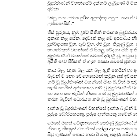
බුදුරජාණන් වහන්සේට දක්නට ලැබුණේ ඊ මතැ සි
අමතා
“බහු තයා මොඝ පුරිස අපුඤ්ඤං පසුතං යො ත්
උප්පාදෙසීති.”
හිස් පුරුෂය, නුඹ දුෂ්ට සිතින් තථාගත බුදුව
ප්‍රකාශ කළ සේක. දෙව්දත් කළ මේ අපරාධය න
දුක්ඛදායක වූහ. දැඩි වූහ. රළු වූහ. තියුණු ව
භාග්‍යවතුන් වහන්සේ ඒ සියලු වේදනා සිහි 
බුදුරජාණන් වහන්සේ මෙසේ දරුණු වූ, කටුක 
අයිති දෙව් පිරිසක් ඒ ගැන පසසා මෙසේ ප්‍රකා
කාය බල, ඤාණ බල යන බල ඇති හෙයින් හා අගත
බැවින් ම නො වෙහෙසෙමින් කටුක දුක් ඉවසන
නම් වූ බුදුරජාණන් වහන්සේ සිංහ බැවින් ම
හැකි හෙයින් අජානෙය්‍ය නම් වූ බුදුරජාණන්
හා නො සම බැවින් නිසඟ නම් වූ බුදුරජාණන
කරන බැවින් ධොරයහ නම් වූ බුදුරජාණන් ව
දාන්ත වූ බුදුරජාණන් වහන්සේ දාන්ත බැවින් ම
පුරුෂ ධෝරයහයකු, පුරුෂ දාන්තයකු යමෙක් ප
මෙසේ මහත් වේදනායෙන් පෙළුණු බුදුරජාණන් ව
නිසා ද, භික්‍ෂූන් වහන්සේ දෝලා ඇඳක තබාග
සිවු ගුණයක් කොට නමා ඊ මතැ දකුණු පසින් ව