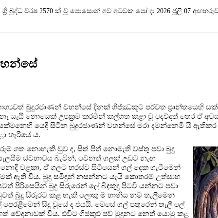
ශ්‍රී බුද්ධ වර්ෂ 2570 ක් වූ පොසොන් අව අටවක පෝ දා 2026 ජූලි 07 අඟහරුව
 වහන්සේ
ග්‍යවත් බුදුරජාණන් වහන්සේ දිනක් ගිජ්ඣකූට පර්වත ප්‍රාන්තයෙහි සක්
 යැයි නොයෙක් උපක්‍රම කරමින් කල්ගත කළා වූ දෙව්දත් තෙර ඒ අව
 සක්මනෙහි යෙදී සිටින බුදුරජාණන් වහන්සේ මරා දමන්නෙමි යි ඇතිකර 
ා හැරියේ ය.
රුම් ගත නොහැකි වුව ද, සිත් පිත් නොමැති වස්තු පවා බුදු
 සැලසීම ස්වභාවය බැවින්, වෙනත් ගලක් උඩට නැඟ
 නොදී වළකා, ඒ ගලට හරස්ව සිටියෙන් ගල් දෙක ගැටීමෙන්
ැල්මක් ඇති විය. බුදු සමිඳුන් නසන්නට යැයි කොතරම් උත්සාහ
 පිරිසෙයින් බුදු සිරුරෙන් ලේ බිඳකුදු පිටවී යන්නට පවා
ත් බුදු සිරුරට කළ හැකි ලොකු ම හානිය නම් තැලීමෙන්
 පෙරළීමෙන් සිදු වූයේ ද එයයි. මෙසේ ගල් පතුරෙන් තැලී ලේ
් වේදනාවක් විය. එවිට ගිජකුළු පව් මුදුනට නෙත් යොමු කළ