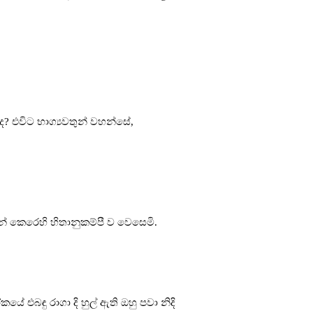
ද? එවිට භාග්‍යවතුන් වහන්සේ,
 කෙරෙහි හිතානුකම්පී ව වෙසෙමි.
එබඳු රාගා දි හුල් ඇති ඔහු පවා නිදි