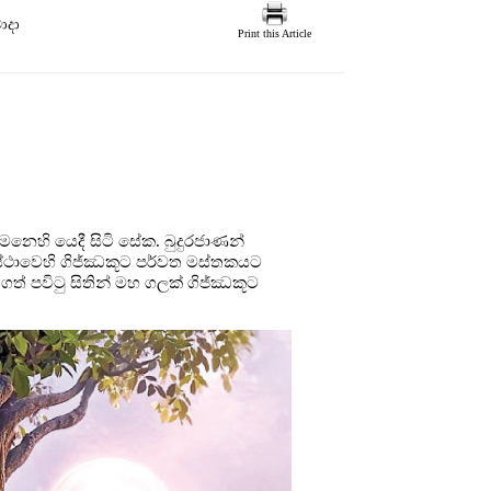
ාදා
Print this Article
මනෙහි යෙදී සිටි සේක. බුදුරජාණන්
ස්ථාවෙහි ගිජ්ඣකූට පර්වත මස්තකයට
ගත් පවිටු සිතින් මහ ගලක් ගිජ්ඣකූට