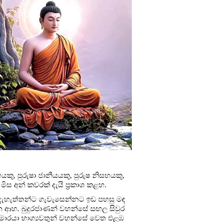
යකු, පුරුෂා ජානීයයකු, පුරුෂ නිසභයකු,
ස අන් කවරක් දැයි ප්‍රකාශ කළහ.
 සැදැහැත්තන්ට ගැවැසෙන්නට ඉඩ පහසු මඳ
න ආහ. බුදුරජාණන් වහන්සේ සඟල සිවුර
ූ මාරයා භාග්‍යවතුන් වහන්සේ වෙත එළඹ