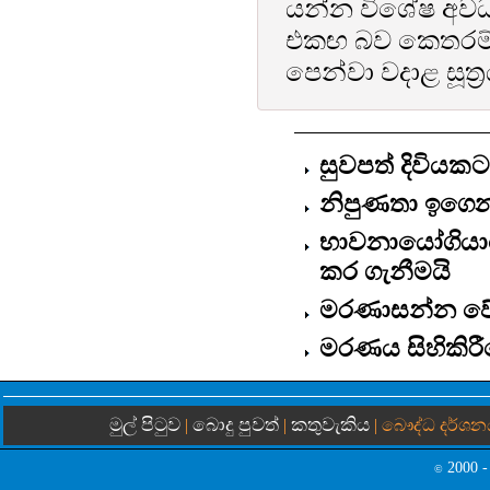
යන්න විශේෂ අවධ
එකඟ බව කෙතරම් 
පෙන්වා වදාළ සූත්‍
සුවපත් දිවිය
නිපුණතා ඉගෙනග
භාවනායෝගියාග
කර ගැනීමයි
මරණාසන්න වේ
මරණය සිහිකිරී
මුල් පිටුව
බොදු පුවත්
කතුවැකිය
|
|
| බෞද්ධ දර්ශන
2000 -
©