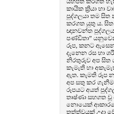
යහපත් කරගත හැක
කායික ක්‍රියා හ
පුද්ගලයා තම සිත 
කරගත යුතු ය. සි
ඥානවන්ත පුද්ගලය
පණ්ඩිතා” යනුවෙ
රූප, කනට ඇසෙන 
දැනෙන රස හා ශර
නිරතුරුව අප සිත
කැමැති හා අකැ
ඇත. කැමති රූප 
අප සතු කර ගැනීම
රූපයට අයත් පුද්
තෘෂ්ණා සහගත වූ බ
නොයෙක් ආකාරයේ 
තත්ත්වයක් උදා වේ