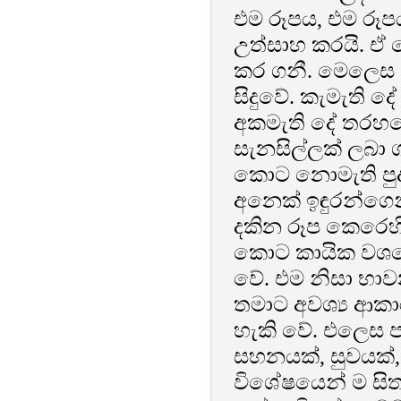
එම රූපය, එම රූපය
උත්සාහ කරයි. ඒ ක
කර ගනී. මෙලෙස ත
සිදුවේ. කැමැති 
අකමැති දේ තරහවෙ
සැනසිල්ලක් ලබා
කොට නොමැති පුද
අනෙක් ඉඳුරන්ගෙන
දකින රූප කෙරෙහි
කොට කායික වශය
වේ. එම නිසා භා
තමාට අවශ්‍ය ආක
හැකි වේ. එලෙස 
සහනයක්, සුවයක්,
විශේෂයෙන් ම සිත 