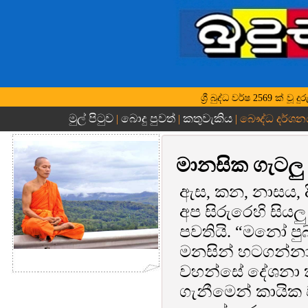
ශ්‍රී බුද්ධ වර්ෂ 2569 ක් 
මුල් පිටුව
බොදු පුවත්
කතුවැකිය
|
|
| බෞද්ධ දර්ශන
මානසික ගැටලු බැ
ඇස, කන, නාසය, දි
අප සිරුරෙහි සිය
පවතියි. “මනෝ පුබ
මනසින් හටගන්නා
වහන්සේ දේශනා ක
ගැනීමෙන් කායික ව