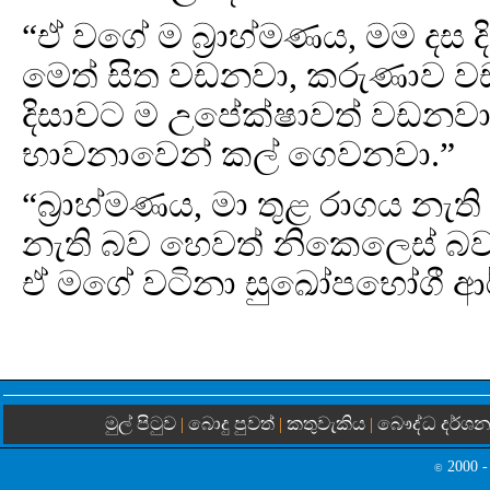
“ඒ වගේ ම බ්‍රාහ්මණය, මම දස 
මෙත් සිත වඩනවා, කරුණාව වඩ
දිසාවට ම උපේක්ෂාවත් වඩනවා.
භාවනාවෙන් කල් ගෙවනවා.”
“බ්‍රාහ්මණය, මා තුළ රාගය නැ
නැති බව හෙවත් නිකෙලෙස් බව
ඒ මගේ වටිනා සුඛෝපභෝගී ආර
මුල් පිටුව
බොදු පුවත්
කතුවැකිය
බෞද්ධ දර්ශ
|
|
|
2000 -
©