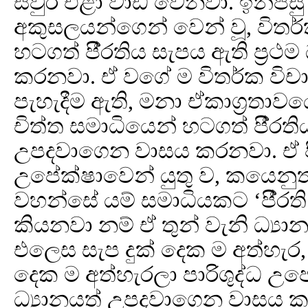
සිවුර එළා වාඩි වෙනවා. ඉන්පස
අකුසලයන්ගෙන් වෙන් වූ, විතර
හටගත් පී‍්‍රතිය සැපය ඇති ප්‍
කරනවා. ඒ වගේ ම විතර්ක විචාර
පැහැදීම ඇති, මනා ඒකාග්‍රතාවය
චිත්ත සමාධියෙන් හටගත් පී‍්‍රත
උපදවාගෙන වාසය කරනවා. ඒ පී
උපේක්ෂාවෙන් යුතු ව, කයෙනුත්
වහන්සේ යම් සමාධියකට ‘පී‍්‍ර
කියනවා නම් ඒ තුන් වැනි ධ්‍
එලෙස සැප දුක් දෙක ම අත්හැර
දෙක ම අත්හැරලා පාරිශුද්ධ උප
ධ්‍යානයත් උපදවාගෙන වාසය 