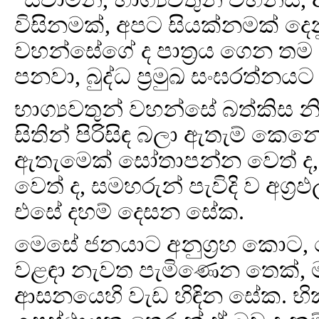
විසිනමක්, අපට සියක්නමක් දෙන
වහන්සේගේ ද පාත්‍රය ගෙන තම
පනවා, බුද්ධ ප්‍රමුඛ සංඝරත්නය
භාග්‍යවතුන් වහන්සේ බත්කිස 
සිතින් පිරිසිඳ බලා ඇතැම් කෙ
ඇතැමෙක් සෝතාපන්න වෙත් ද, 
වෙත් ද, සමහරුන් පැවිදි ව අග්‍
එසේ දහම් දෙසන සේක.
මෙසේ ජනයාට අනුග්‍රහ කොට, 
වළඳා නැවත පැමිණෙන තෙක්, ම
ආසනයෙහි වැඩ හිඳින සේක. භික්