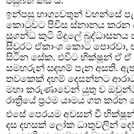
පසුබත් කිස යි.
ඉන්පසු භාග්‍යවතුන් වහන්සේ 
කොටුවට පිවිස ස්නානය කරන 
සුගන්ධ කුටි මිදුලේ බුද්ධාසනය
සිවුරට ඒකාංශ කොට පොරවා,
සිටින සේක. එවිට භික්ෂූන් ඒ
සමහරුන් සදහම් පැන අසති. ඇත
තවකෙක් දහම් දෙසන්නට ආරාධන
මහා කරුණාවෙන් යුතු ව ඔවුන්ට
රාත්‍රියේ ප්‍රථම යාමය ගත කරන
එසේ පෙරයම අවසන් වී භික්ෂූන
දස දහසක් ලෝක ධාතුවලින් දෙව්