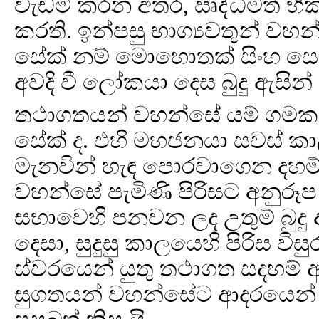
වැඩම කරන අතර, ඍද්ධිමත් භික්
කරති. ඉන්පසු භාග්‍යවතුන් වහ
සේක් නම් මොහොතක් සිංහ සෙය්‍
අවදි වී ලෝකයා දෙස බුදු ඇසි
තථාගතයන් වහන්සේ යම් ග
සේක් ද. එහි මහජනයා සවස් ක
මැනවින් හැඳ පොරවාගෙන දහම් 
වහන්සේ පැමිණි පිරිසට අනුරූ
සභාවෙහි පනවන ලද උතුම් බුදු අ
දෙසා, සුදුසු කාලයෙහි පිරිස විසු
ස්වරයෙන් යුතු තථාගත සදහම් අසා
සුගතයන් වහන්සේට ආදරයෙන් 