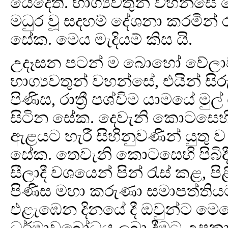
යෙදෙති. භාග්‍යවතුන් වහන්සේ ද
මධුර වූ සදහම් දේශනා කරමින් ර
සේක. මෙය මැදියම් කිස යි.
උදෑසන පටන් ම බොහෝ වේලාවක
භාග්‍යවතුන් වහන්සේ, එයින් සිර
පිණිස, රාත්‍රී පශ්චිම යාමයේ 
සිටින සේක. දෙවැනි කොටසෙහි 
ඇළයට හැරී සිහිනුවණින් යුතු 
සේක. තෙවැනි කොටසෙහි පිබිදී 
සීලාදී වශයෙන් පින් රැස් කළ, පි
පිණිස මහා කරුණා සමාපත්ති
එළැඹෙන දිනයේ දී ඔවුන්ට මෙ
ධර්මාවබෝධය ලබා දීමට උපකාර