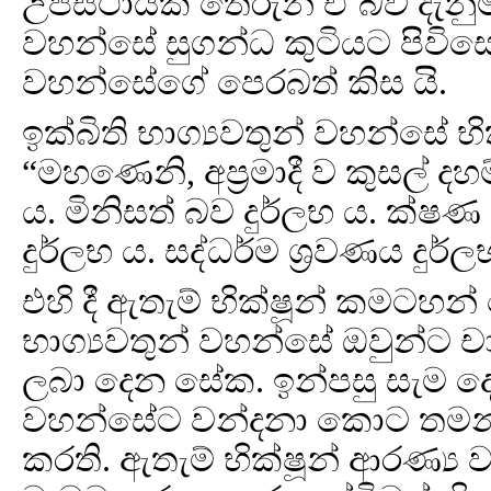
උපස්ථායක තෙරුන් ඒ බව දැනුම් ද
වහන්සේ සුගන්ධ කුටියට පිව
වහන්සේගේ පෙරබත් කිස යි.
ඉක්බිති භාග්‍යවතුන් වහන්සේ 
“මහණෙනි, අප්‍රමාදී ව කුසල් දහ
ය. මිනිසත් බව දුර්ලභ ය. ක්ෂණ 
දුර්ලභ ය. සද්ධර්ම ශ්‍රවණය දුර
එහි දී ඇතැම් භික්ෂූන් කමටහන
භාග්‍යවතුන් වහන්සේ ඔවුන්ට චා
ලබා දෙන සේක. ඉන්පසු සැම දෙ
වහන්සේට වන්දනා කොට තමන
කරති. ඇතැම් භික්ෂූන් ආරණ්‍ය 