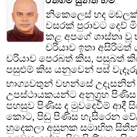
රත්ගම සුනීත හිමි
නිකෙලෙස් හද මඬලක් ද
වසරක් පුරාවට දෙව් ම
කළ අපගේ ශාස්තෘ වූ 
චරියාව ඉතා අසිරිමත
චරියාව පෙරබත් කිස, පසුබත් කිස
පසුළුම් කිස යනුවෙන් පස් වැදෑරු
භාග්‍යවතුන් වහන්සේ උදෑසනින් 
උපස්ථායකයන්ට අනුග්‍රහ පිණිස
පහසුව පිණිස ද මුවදෙවීම් ආදී සිර
කොට, පිඬු පිණිස හැසිරෙන ව
හුදෙකලා අසුනක සමාහිත සිතින