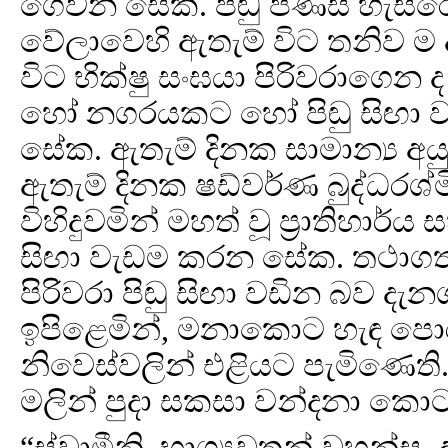
ගෙවන සේක. පිඬු පිණිස හැසි
වේලාවෙහි ඇතැම් විට තනිව ම 
විට භික්ෂු සංඝයා පිරිවරාගෙන
හෝ නගරයකට හෝ පිඬු සිඟා 
සේක. ඇතැම් දිනක සාමාන්‍ය අයුර
ඇතැම් දිනක ෂඩ්වර්ණ බුද්ධරශ්ම
විහිදුවමින් මහත් වූ ප්‍රාතිහාර්ය 
සිඟා වැඩම කරන සේක. තථාගතය
පිරිවරා පිඬු සිඟා වඩින බව දැන
ඉපිළෙමින්, මනාකොට හැඳ පො
නිවෙස්වලින් එළියට පැමිණෙති. 
මලින් පුදා සකසා වන්දනා කො
“ස්වාමීනි, භාග්‍යවතුන් වහන්ස