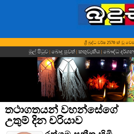
ශ්‍රී බුද්ධ වර්ෂ 2570 ක් ව
මුල් පිටුව
බොදු පුවත්
කතුවැකිය
බෞද්ධ දර්ශ
|
|
|
තථාගතයන් වහන්සේගේ
උතුම් දින චරියාව