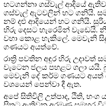
හටගන්නා ගස්වැල් ආදියේ ඇතිව
ගස්වැල් ඇටවලින් හට ගනියි.
නම් දළු ආදියෙන් හට ගනියි. 
හිරු දෙසට හැරෙමින් වැඩෙයි. නි
වහා කොළ හැකිලේ. මෙවැනි සිද
ගණයට අයත්වේ.
රාත්‍රි පවතින අඳුර හිරු උදාවත
වැටෙන ජලය පහළට ගලා යයි. බුදු
මෙවැනි දේ කර්ම ගණයට අයත්
වශයෙන් පෙන්වා දී ඇත.
අපේ සිතිවිලි උත්පාද, ඨිති, භංග
සිතට ඇතිවන අරමුණු සමහර විට