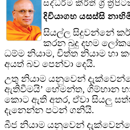
සද්ධර්ම කීර්ති ශ්‍රී ත්‍රි
දිවියාගහ යසස්සි නාහිම
සියල්ල සිදුවන්නේ කර්
කරන බුදු දහම ලෝකයේ 
ධම්ම නියාම, චිත්ත නියාම හා 
අයත් බව පෙන්වා දෙයි.
උතු නියාම යනුවෙන් දැක්වෙන්
ඇතිවීමයි’ හේමන්ත, ගිම්හාන හ
කොට ඇති අතර, ඒවා සියලු සත්ත
දැනෙන්න පටන් ගනියි.
බීජ නියාම යනුවෙන් දැක්වෙන්