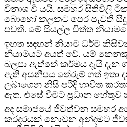
විනාශ වී යයි. සමහර සිතිවිලි 
බොහෝ කලකට පෙර පැවති සිදුව
පවති. මේ සියල්ල චිත්ත නියාමය
ඉහත සඳහන් නියාම ධර්ම කිසිව
නියාමයට අයත් වේ. යම් කෙනකුට
බලපා ඇත්තේ කර්මය දැයි දැන ග
ඇති අසනීපය තේරුම් ගත් ඉතා ද
ලබාගෙන නිසි පරිදි භාවිත ක
ඇත. එසේ වීමට ප්‍රධාන හේතුව 
අද සමාජයේ ජීවත්වන සමහර අයෙ
කරදරයක් නොවන අන්දමට ජීවත්