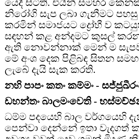
යෙදී සිටිති. එයින් සමහර කෙන
නිරෝගි සැප ලබා ගැනීමට පහසු
කරමින් සමාජයට ද්‍රෝහී ව කට
සඳහන් කළ අන්දමට කුසල් කරන 
ඇති නොවන්නාක් මෙන් ම සැපවත් 
මේ අංශ දෙක පිළිබඳ සිතන සමහ
ලැබේ දැයි සැක කරති.
නහි පාපං කතං කම්මං - සජ්ජුඛීරං
ඩහන්තං බාලමංවෙති - භස්මච
ධම්ම පදයෙහි බාල වර්ගයෙහි 
පෙන්වා දෙන්නේ ඉතා වැදගත් කර