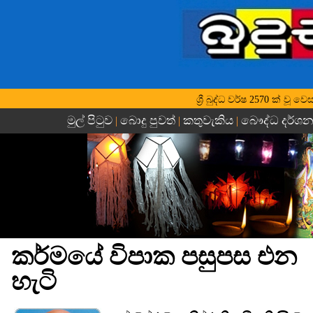
ශ්‍රී බුද්ධ වර්ෂ 2570 ක් ව
මුල් පිටුව
බොදු පුවත්
කතුවැකිය
බෞද්ධ දර්ශ
|
|
|
කර්මයේ විපාක පසුපස එන
හැටි