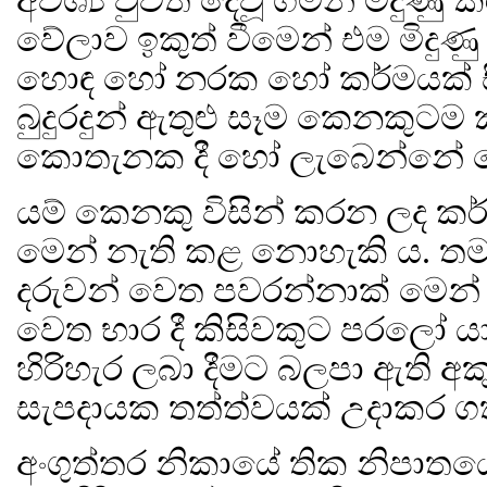
අවශ්‍ය වුවත් දෙවූ ගමන් මිදුණු
වේලාව ඉකුත් වීමෙන් එම මිදුණු
හොඳ හෝ නරක හෝ කර්මයක් සි
බුදුරදුන් ඇතුළු සෑම කෙනකුට
කොතැනක දී හෝ ලැබෙන්නේ ම
යම් කෙනකු විසින් කරන ලද කර
මෙන් නැති කළ නොහැකි ය. තමා
දරුවන් වෙත පවරන්නාක් මෙන් 
වෙත භාර දී කිසිවකුට පරලෝ ය
හිරිහැර ලබා දීමට බලපා ඇති 
සැපදායක තත්ත්වයක් උදාකර ග
අංගුත්තර නිකායේ තික නිපාතය