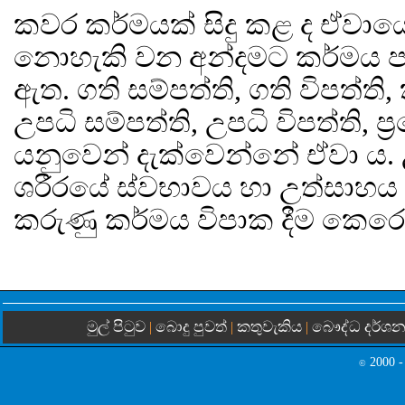
කවර කර්මයක් සිදු කළ ද ඒවායේ 
නොහැකි වන අන්දමට කර්මය ප
ඇත. ගති සම්පත්ති, ගති විපත්ති,
උපධි සම්පත්ති, උපධි විපත්ති, ප්
යනුවෙන් දැක්වෙන්නේ ඒවා ය. 
ශරීරයේ ස්වභාවය හා උත්සාහය
කරුණු කර්මය විපාක දීම කෙරෙහ
මුල් පිටුව
බොදු පුවත්
කතුවැකිය
බෞද්ධ දර්ශ
|
|
|
2000 -
©