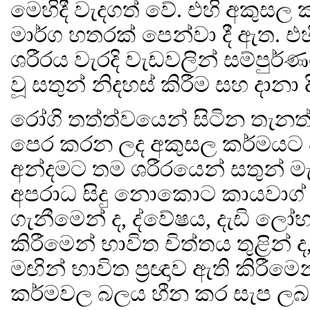
මෙහිදී වැදගත් වේ. එහි අකුසල
මාර්ග හතරක් පෙන්වා දී ඇත. එ
ශරීරය වැරදි වැඩවලින් සම්ප
වූ සතුන් නිදහස් කිරීම සහ දානා දී ක
රෝගි තත්ත්වයෙන් සිටින තැනත්
පෙර කරන ලද අකුසල කර්මයට වඩා
අන්දමට තම ශරීරයෙන් සතුන් මැ
අපරාධ සිදු නොකොට කායවාග් 
ගැනීමෙන් ද, ද්වේෂය, දැඩි ලෝභ
කිරීමෙන් භාවිත චිත්තය තුළින් ද, 
මඟින් භාවිත ප්‍රඥාව ඇති කිරී
කර්මවල බලය හීන කර සැප ලබා