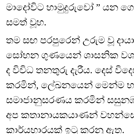
මාදෝවිට හාමුදුරුවෝ ” යන ග
සමත් වූහ.
තම සඟ පරපුරෙන් උරුම වූ දායා
සෝභන ගුණයෙන් ශාසනික වශය
ද විවිධ තනතුරු දැරීය. දෙස් විදෙ
කරමින්, ලේඛනයෙන් මෙන්ම භා
සමාජානුසරණය කරමින් සසුනඹර
අප කතානායකයාණන් වහන්සේ, ප
කාර්යභාරයක් ඉටු කරනු ඇත.