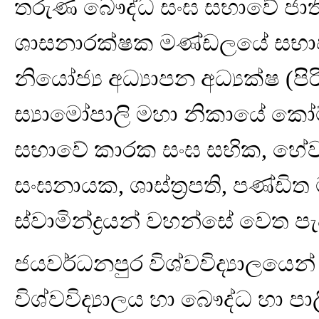
තරුණ බෞද්ධ සංඝ සභාවේ ජා
ශාසනාරක්ෂක මණ්ඩලයේ සභාපති
නියෝජ්‍ය අධ්‍යාපන අධ්‍යක්ෂ (ප
ස්‍යාමෝපාලි මහා නිකායේ කෝට්ටේ 
සභාවේ කාරක සංඝ සභික, හේව
සංඝනායක, ශාස්ත්‍රපති, පණ්ඩිත
ස්වාමින්ද්‍රයන් වහන්සේ වෙත ප
ජයවර්ධනපුර විශ්වවිද්‍යාලයෙන් 
විශ්වවිද්‍යාලය හා බෞද්ධ හා පාලි