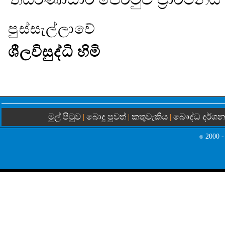
පුස්සැල්ලාවේ
ශීලවිසුද්ධි හිමි
මුල් පිටුව
බොදු පුවත්
කතුවැකිය
බෞද්ධ දර්ශ
|
|
|
2000 -
©