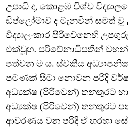
උපාධි ද, කොළඹ විශ්ව විද්‍යාල
ඩිප්ලෝමාව ද මැනවින් සමත් වූ
විද්‍යාලංකාර පිරිවෙනෙහි උපගුර
එක්වූහ. පරිවේනාධිපතීන් වහන්
පත්වන ම ය. ස්වකීය අධ්‍යා
පමණක් සීමා නොවන පරිදි වර්ෂ
අධ්‍යක්ෂ (පිරිවෙන්) තනතුරට හ
අධ්‍යක්ෂ (පිරිවෙන්) තනතුරට ප
ආවරණය වන පරිදි ඒ හරහා සේ