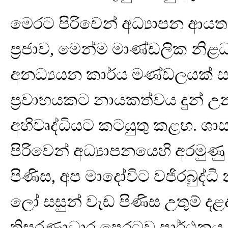
මෙරට පිරිවෙන් අධ්‍යාපන ආයතන පැ
ප්‍රජාව, මෙන්ම මාණ්ඩලික නිළධා
අනධ්‍යයන කාර්ය මණ්ඩලයක් සහි
ප්‍රවාහයකට නායකත්වය දුන් උ
අභිවෘද්ධියට කටයුතු කළහ. 
පිරිවෙන් අධ්‍යාපනයෙහි අරමු
පිණිස, අප මාදෝවිට වජිරබුද්ධි
ලෝ සසුන් වැඩ පිණිස උතුම් දළද
තිසරණාධාර පෙරටුව ප්‍රාර්ථනය