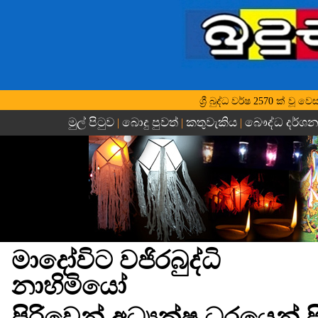
ශ්‍රී බුද්ධ වර්ෂ 2570 ක් ව
මුල් පිටුව
බොදු පුවත්
කතුවැකිය
බෞද්ධ දර්ශ
|
|
|
මාදෝවිට වජිරබුද්ධි
නාහිමියෝ
පිරිවෙන් අධ්‍යක්ෂ ධුරයෙන් ප