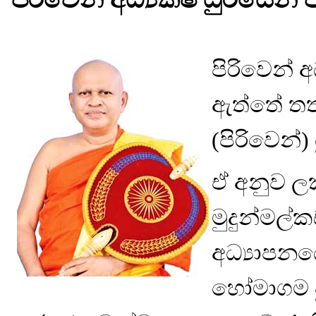
පිරිවෙන් 
ඇත්තේ තත්
(පිරිවෙන්)
ඒ අනුව ලක්
මුදුන්මල
අධ්‍යාපනය
හෝමාගම ප