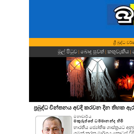
ශ්‍රී බුද්ධ
මුල් පිටුව
බොදු පුවත්
කතුවැකිය
|
|
|
ප්‍රබුද්ධ චින්තනය අවදි කරවන දින තිහක ඇ
මහාචාර්ය
මකුරුප්පේ ධම්මානන්ද හිමි
භාරතීය ජ්‍යෝතිෂ ශාස්ත්‍රයට අ
ගමන් කරන මාර්ගය කොටස් විස