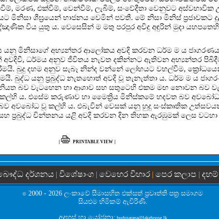
වීම්, මරණ, එක්වීම්, වෙන්වීම්, ලැබීම්, සංවේදීතා වෙනුවට අස්වභාවික 
ට මිනිසා ශීඝ්‍රයෙන් භාජනය වෙමින් පවතී. මේ නිසා මිනිස් ප්‍රජාවකට 
ක විය යුතු ය. වෙසෙසින් ම මතු පරපුර අවිදු අඳුරින් මුදා යහපතෙහි ප
නය යනු මිනිසාගේ අභ්‍යන්තර ආලෝකය අවදි කරවන ධර්ම ම ය ජාගරණය
න් අවදිවී, ධර්මය අනුව ජීවිතය නැවත දකින්නට ඇතිවන අභ්‍යන්තර පිබිද
. බුදු දහම අනුව සැබෑ නින්ද වන්නේ ලෝභයට වහල්වීම, ක්‍රෝධයෙන්
ි. බුද්ධ යනු ප්‍රබුද්ධ නැතහොත් අවදි වූ තැනැත්තා ය. ධර්ම ම ය ජා
තයේ අනියත බව වැටහෙන හා ආශාව සහ සතුටෙහි එකම මඟ නොවන බව ව
 වන කල්හි ය. එසේම කරුණාව හා මෛත්‍රිය මිනිස්කමේ හදවත බව අවබෝ
් බව අවබෝධ වූ කල්හි ය. එබැවින් වෙසක් යනු හුදු සංස්කෘතික උත්සව
 සහ ප්‍රබුද්ධ චින්තනය යළි අවදි කරවන දින තිහක ඇරඹුමක් ලෙස වටහා ග
|
|
PRINTABLE VIEW
බෞද්ධ දර්ශනය
විශේෂාංග
වෙහෙර විහාර
පෙර කලාප
දහම්
|
|
|
|
2000 - 2026 ලංකාවේ සීමාසහිත එක්සත් ප‍්‍රවෘත්ති පත්‍ර සමාගම
©
සියළුම හිමිකම් ඇවිරිණි.
අදහස් හා යෝජනා:
budusarana@lakehouse.lk