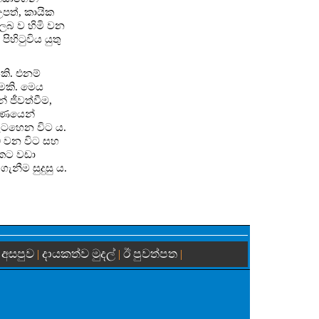
උපත්, කායික
දුලබ ව හිමි වන
ිහිටුවිය යුතු
කි. එනම්
ීමකි. මෙය
 ජීවත්වීම,
ගරණයෙන්
ැටහෙන විට ය.
ධ වන විට සහ
යකට වඩා
ැනීම සුදුසු ය.
 අසපුව
දායකත්ව මුදල්
ඊ පුවත්පත
|
|
|