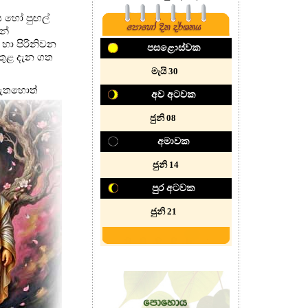
ය හෝ පුඟල්
න්
 හා පිරිනිවන
පසළොස්වක
තුළ දැන ගත
‍මැයි 30
නැතහොත්
අව අටවක
‍‍‍ජුනි 08
අමාවක
ජුනි 14
පුර අටවක
ජුනි 21