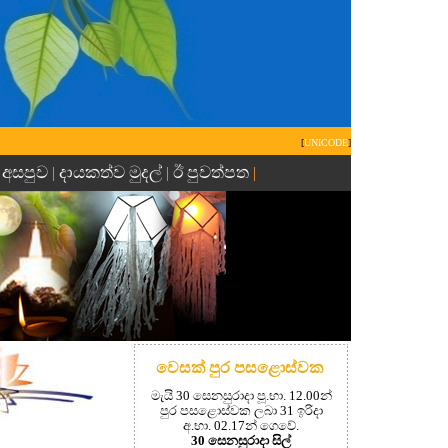
[
UNICODE
]
 අසපුව
දායකත්ව මුදල්
ඊ පුවත්පත
|
|
|
වෙසක් පුර පසළොස්වක
මැයි 30 සෙනසුරාදා පූ.භා. 12.00න්
පුර පසළොස්වක ලබා 31 ඉරිදා
අ.භා. 02.17න් ගෙවේ.
30 සෙනසුරාදා සිල්