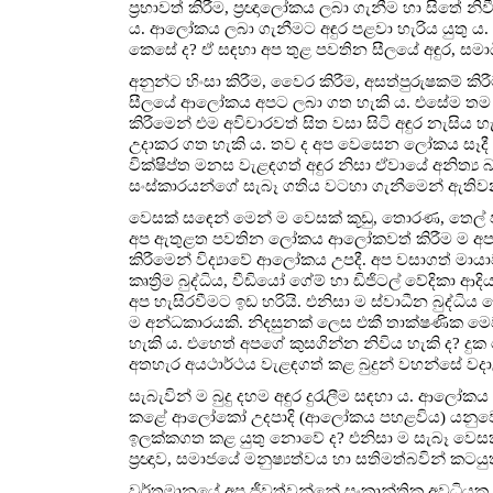
ප්‍රභාවත් කිරීම, ප්‍රඥාලෝකය ලබා ගැනීම හා සිතේ න
ය. ආලෝකය ලබා ගැනීමට අඳුර පළවා හැරිය යුතු ය. ව
කෙසේ ද? ඒ සඳහා අප තුළ පවතින සීලයේ අඳුර, සමාධියේ
අනුන්ට හිංසා කිරීම, වෛර කිරීම, අසත්පුරුෂකම් කි
සීලයේ ආලෝකය අපට ලබා ගත හැකි ය. එසේම තම 
කිරීමෙන් එම අවිචාරවත් සිත වසා සිටි අඳුර නැසි
උදාකර ගත හැකි ය. තව ද අප වෙසෙන ලෝකය සෑදී ඇත
වික්ෂිප්ත මනස වැළඳගත් අඳුර නිසා ඒවායේ අනිත්
සංස්කාරයන්ගේ සැබෑ ගතිය වටහා ගැනීමෙන් ඇතිවන ප්
වෙසක් සඳෙන් මෙන් ම වෙසක් කූඩු, තොරණ, තෙල්
අප ඇතුළත පවතින ලෝකය ආලෝකවත් කිරීම ම අප විසින් 
කිරීමෙන් විද්‍යාවේ ආලෝකය උපදී. අප වසාගත් මායාව
කෘත්‍රිම බුද්ධිය, වීඩියෝ ගේම් හා ඩිජිටල් වේදික
අප හැසිරවීමට ඉඩ හරියි. එනිසා ම ස්වාධීන බුද්ධිය ව
ම අන්ධකාරයකි. නිදසුනක් ලෙස එකී තාක්ෂණික 
හැකි ය. එහෙත් අපගේ කුසගින්න නිවිය හැකි ද? දු
අතහැර අයථාර්ථය වැළඳගත් කළ බුදුන් වහන්සේ ව
සැබැවින් ම බුදු දහම අඳුර දුරැලීම සඳහා ය. ආලෝ
කළේ ආලෝකෝ උදපාදි (ආලෝකය පහළවිය) යනුවෙනි. එන
ඉලක්කගත කළ යුතු නොවේ ද? එනිසා ම සැබෑ වෙස
ප්‍රඥාව, සමාජයේ මනුෂ්‍යත්වය හා සතිමත්බවින් කටයුත
වර්තමානයේ අප ජීවත්වන්නේ සංක්‍රාන්තික අවධිය