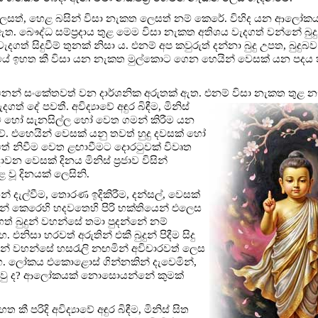
ා ලෙසත්, හෙළ බසින් විසා නැකත ලෙසත් නම් කෙරේ. විහිද යන ආලෝක
ඇත. බෞද්ධ සම්ප්‍රදාය තුළ මෙම විසා නැකත අතිශය වැදගත් වන්නේ බුදු
ගත් සිදුවීම් තුනක් නිසා ය. එනම් අප කවුරුත් දන්නා බුදු උපත, බුදුබව
යේ ඉහත කී විසා යන නැකත මුල්කොට ගෙන හෙයින් වෙසක් යන පදය 
්නෙන් සංකේතවත් වන දාර්ශනික අරුතක් ඇත. එනම් විසා නැකත තුළ 
දගත් දේ පවතී.
අවිද්‍යාවේ අඳුර බිඳීම, මිනිස්
නිවීම හෝ සැනසිල්ල හෝ වෙත ගමන් කිරීම යන
ය වේ. එහෙයින් වෙසක් යනු තවත් හුදු දවසක් හෝ
ේ නිවීම වෙත ළඟාවීමට දොරටුවක් විවෘත
වෙසක් දිනය මිනිස් ප්‍රජාව විසින්
 වූ දිනයක් ලෙසිනි.
දැල්වීම, තොරණ ඉදිකිරීම, දන්සල්, වෙසක්
ුරදුන් කෙරෙහි හදවතෙහි පිරි භක්තියෙන් එලෙස
හෙත් බුදුන් වහන්සේ තමා පුදන්නේ නම්
හ. එනිසා හරවත් අරුතින් එකී බුදුන් පිදීම සිදු
ුදුන් වහන්සේ හසරැලි නඟමින් අවිචාරවත් ලෙස
ළහ. ලෝකය එකොළොස් ගින්නකින් දැවෙමින්,
සිනාසෙවු ද? ආලෝකයක් නොසොයන්නේ කුමක්
ිදි අවිද්‍යාවේ අඳුර බිඳීම, මිනිස් සිත