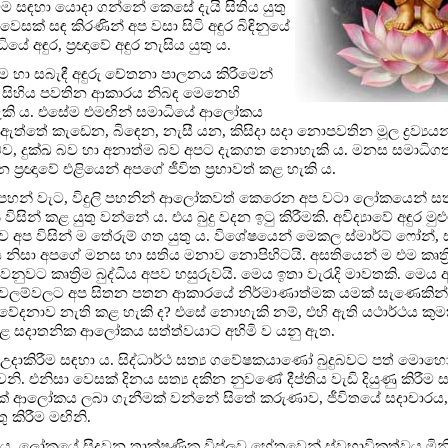
ිවීම සඳහා යොදා ගන්නේ කෙසේ දැයි සිතිය යුතු
ෙසක් සඳ කිරණින් අප වසා සිටි අඳුර බිඳිනුයේ
 අඳුර, ප්‍රඥාවේ අඳුර නැසිය යුතු ය.
රීම හා සබැඳී අඳුරු චේතනා පාලනය කිරීමෙන්
සිහිය පවතින ආකාරය නිබඳ මෙනෙහි
ය හැකි ය. එසේම එමඟින් සමාධියේ ආලෝකය
්තේ කැඩෙන, බිඳෙන, නැසී යන, කිසිදා සදා නොපවතින මූල ද්‍රව්‍යය
‍ය බව, දුක්ඛ බව හා අනාත්ම බව අපට දැකගත නොහැකි ය. මනස සමාධි
‍රඥාවේ එළියෙන් අපගේ ජීවිත ප්‍රභාවත් කළ හැකි ය.
 පහන් වැට, විදුලි පහනින් ආලෝකවත් කෙරෙන අප වටා ලෝකයෙන් සතු
කළ යුතු වන්නේ ය. එය බුදු වදන ඉටු කිරීමකි. අවිද්‍යාවේ අඳුර මුළුම
 අප විසින් ම තේරුම් ගත යුතු ය. විශේෂයෙන් මෙකල ස්මාර්ට් ෆෝන්, ස
ා ආදිය නිසා අපගේ මනස හා සතිය මනාව නොපිහිටයි. අසතියෙන් ම එම කෘත්
ෙනුවට කෘත්‍රිම බුද්ධිය අපව හසුරුවයි. මෙය ඉතා වැරැදි මාවතකි. මෙය අව
මෙවලම්වලට අප සිතන පතන ආකාරයේ නිර්මාණාත්මක යමක් සැණෙකින්
ක වේදනාව නැති කළ හැකි ද? එසේ නොහැකි නම්, එහි ඇති යථාර්ථය කුමක
දාළ සදාතනික ආලෝකය සත්ත්වයාට අහිමි ව යනු ඇත.
කය උදාකිරීම සඳහා ය. සිද්ධාර්ථ සත්‍ය ගවේෂකයාණෝ බුදුබවට පත් මො
ිසා වෙසක් දිනය සත්‍ය දකින නුවණේ දීප්තිය වැඩි දියුණු කිරීම 
ක් ආලෝකය ලබා ගැනීමක් වන්නේ සිතේ කරුණාව, ජීවිතයේ සදාචාරය
ු කිරීම මඟිනි.
ක ය. ලෝකයේ සිදුවන තාක්ෂණික විප්ලව හේතුවෙන් ස්වභාවිකත්වය මි