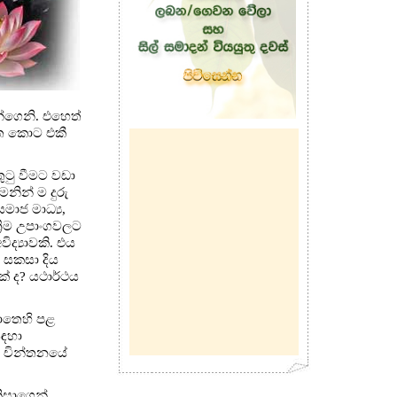
න්ගෙනි. එහෙත්
ගත කොට එකී
ටු වීමට වඩා
නින් ම දුරු
මාජ මාධ්‍ය,
‍රිම උපාංගවලට
ිද්‍යාවකි. එය
 සකසා දිය
් ද? යථාර්ථය
හොතෙහි පළ
සඳහා
, චින්තනයේ
නිසාගෙන්