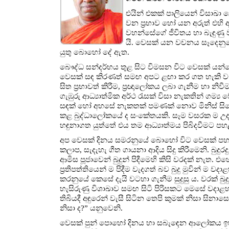
එයින් එකක් පාලියෙන් විසාඛ
වන ප්‍රභාව හෝ යන අරුත් එහි 
වහන්සේගේ ජීවිතය හා බැඳුණු වැද
යි. වෙසක් යන වචනය සෑදෙනු
යුතු බොහෝ දේ ඇත.
බෞද්ධ සන්දර්භය තුළ සිට විමසන විට වෙසක් යන
වෙසක් සඳ කිරණත් සමඟ අපට ළඟා කර ගත හැකි වැ
සිත ප්‍රභාවත් කිරීම, ප්‍රඥාලෝකය ලබා ගැනීම හා 
ගැඹුරු ආධ්‍යාත්මික අර්ථ රැසක් විසා නැකතින් ගම්‍
සඳක් හෝ අහසේ නැකතක් පමණක් නොව මිනිස් සිත
කළ බුද්ධාලෝකයේ ද සංකේතයකි. සෑම වසරක ම උදාවන 
හඳුනාගත යුත්තේ එය තම ආධ්‍යාත්මය පිබිදවීමට පහළ
අප වෙසක් දිනය සමරනුයේ බොහෝ විට වෙසක් පහන් 
කලාප, සැදැහැ ගීත ගායනා ආදිය සිදු කිරීමෙනි. බුද
ආමිස පූජාවෙන් බුදුන් පිදීමෙහි කිසි වරදක් නැත. එ
ප්‍රතිපත්තියෙන් ම පිදීම වැදගත් බව බුදු මුවින් ම වදාළ
කරනුයේ කෙසේ දැයි වටහා ගැනීම සුදුසු ය. වරක් බ
හැසිරුණු විශාඛාව සමඟ සිටි පිරිසකට මෙසේ වදා
තිබියදී අඳුරෙන් වැසී සිටින තෙපි කුමක් නිසා 
නිසා ද?” යනුවෙනි.
වෙසක් පුන් පොහෝ දිනය හා සබැඳෙන ආලෝකය ඉහත කී පර