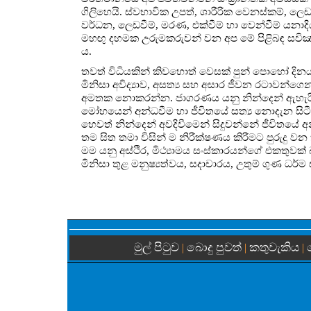
ගිලිහෙයි. ස්වභාවික උපත්, ශාරීරික වෙනස්කම්, ලෙඩ
වර්ධන, ලෙඩවීම්, මරණ, එක්වීම් හා වෙන්වීම් යනාදිය
මහඟු දහමක උරුමකරුවන් වන අප මේ පිළිබඳ සවිඤ්ඤාණි
ය.
තවත් විධියකින් කිවහොත් වෙසක් පුන් පොහෝ දි
මිනිසා අවිද්‍යාව, අසත්‍ය සහ අසාර ජීවන රටාවන්ගෙ
අමතක නොකරන්න. ජාගරණය යනු නින්දෙන් ඇහැරීමයි
මෝහයෙන් අන්ධවීම හා ජීවිතයේ සත්‍ය නොදැන සිටීමය
හෙවත් නින්දෙන් අවදිවීමෙන් සිදුවන්නේ ජීවි
තම සිත තමා විසින් ම නිරීක්ෂණය කිරීමට පුරුදු
මම යනු අස්ථිර, මිථ්‍යාමය සංස්කාරයන්ගේ එකතුවක
මිනිසා තුළ මනුෂ්‍යත්වය, සදාචාරය, උතුම් ගුණ ධර්ම
මුල් පිටුව
බොදු පුවත්
කතුවැකිය
|
|
|