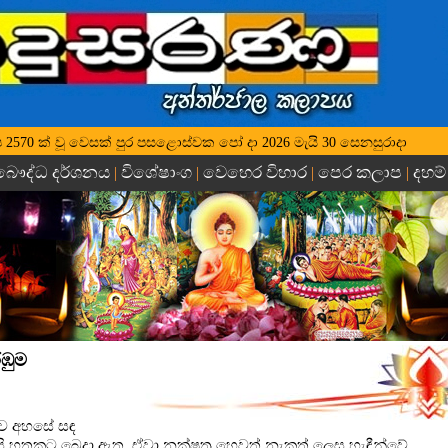
 වර්ෂ 2570 ක් වූ වෙසක් පුර පසළොස්වක පෝ දා 2026 මැයි 30 සෙනසුරාදා
බෞද්ධ දර්ශනය
විශේෂාංග
වෙහෙර විහාර
පෙර කලාප
දහම්
|
|
|
|
රඹුම
නුව අහසේ සඳ
ි හතකට බෙදා ඇත. ඒවා නක්ෂත්‍ර හෙවත් නැකත් ලෙස හැඳීන්වේ.