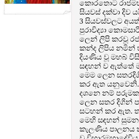
කොරතොට රාජමහා වි
සියවස් දක්වා දිව ය
3 සියවස්වලට අයත
පුරාවිද්‍යා කොම
ලෙන් ලිපි කරවූ රජ
කන්ද ලිපිය නමින්
දියණිය වූ මහබ් ව
සඳහන් ව ඇත්තේ ම
මෙම ලෙන සතරදිගි
කර ඇත යනුවෙනි. 
දශනෙ නම් පරුමක ස
ලෙන සතර දිගින් 
සටහන් කර ඇත. තව
මෙහි සඳහන් සුමන
කැලණිය පාලනය ක
වූ විහාරමහාදේව