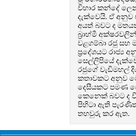
විහාර කන්දේ ලෙන
දැක්වෙයි. ඒ අනුව
අයත් බවට ද මතයක්
බ්‍රාහ්මී අක්ෂරවලි
වළගම්බා රජු සහ මහ
ප්‍රදේශයට රාජ්‍ය 
සෙල්ලිපියේ දැක්ව
රජුගේ වැඩිමහල් ද
කතාවකට අනුව මෙහ
දෙසීයකට පමණ පෙර
කෙනෙක් බවට ද වි
පිහිටා ඇති පැරණි
තහවුරු කර ඇත.