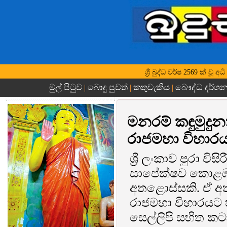
ශ්‍රී බුද්ධ වර්ෂ 2569 ක් 
මුල් පිටුව
බොදු පුවත්
කතුවැකිය
බෞද්ධ දර්ශ
|
|
|
මනරම් කඳුමුද
රාජමහා විහාර
ශ්‍රී ලංකාව පුරා ව
සාපේක්ෂව කොළඹ දි
අතළොස්සකි. ඒ 
රාජමහා විහාරයට හ
සෙල්ලිපි සහිත කටා