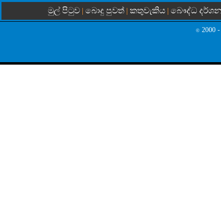
මුල් පිටුව
බොදු පුවත්
කතුවැකිය
බෞද්ධ දර්ශ
|
|
|
2000 -
©