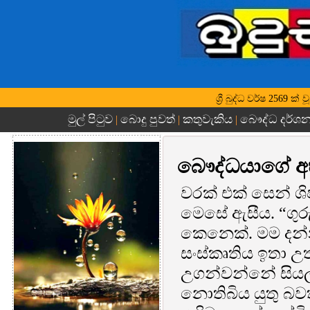
ශ්‍රී බුද්ධ වර්ෂ 2569 ක
මුල් පිටුව
බොදු පුවත්
කතුවැකිය
බෞද්ධ දර්ශ
|
|
|
බෞද්ධයාගේ අ
වරක් එක් සෙන් ශ
මෙසේ ඇසීය. “ගුරු
කෙනෙක්. මම දන්
සංස්කෘතිය ඉතා උ
උගන්වන්නේ සියල්ල
නොතිබිය යුතු බව