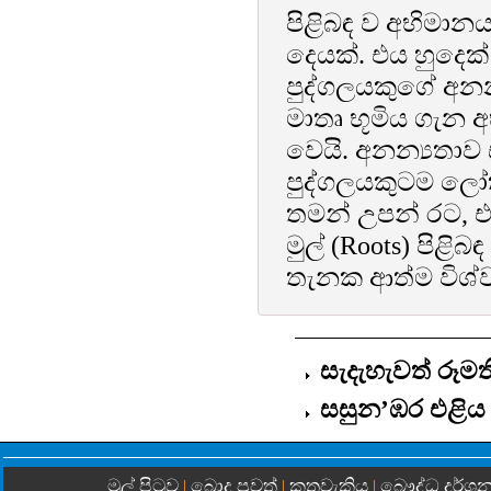
පිළිබඳ ව අභිමානය
දෙයක්. එය හුදෙක
පුද්ගලයකුගේ අනන
මාතෘ භූමිය ගැන අභ
වෙයි. අනන්‍යතාව 
පුද්ගලයකුටම ලෝ
තමන් උපන් රට, එ
මුල්
(Roots)
පිළිබඳ
තැනක ආත්ම විශ්වා
සැදැහැවත් රූම
සසුන’ඹර එළිය
මුල් පිටුව
බොදු පුවත්
කතුවැකිය
බෞද්ධ දර්ශ
|
|
|