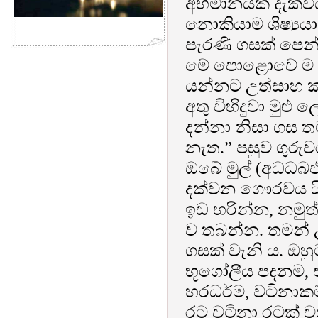
අභිමානයක් දැක්විය
නොකියාම ශිෂ්‍යයා
පැරණි ගසක් පෙන
මේ පොළොවේ ම ම
යන්නට උත්සාහ ක
අතු විහිදුවා මු
දන්නා නිසා ගස ත
නැත.” පසුව ගුරු
ඔබේ මුල් (අධධබඵ
දක්වන ගෞරවය යි.
ඉඩ හරින්න, නමු
ව තබන්න. තමන් උ
ගසක් වැනි ය. ඔ
භූගෝලීය පදනම, එ
හරධර්ම, වටිනාකම
රට වටිනා රටක් ව