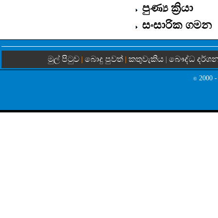
පුණ්‍ය ක්‍රියා
සංසාරික ගමන
මුල් පිටුව
බොදු පුවත්
කතුවැකිය
බෞද්ධ දර්ශ
|
|
|
2000 -
©