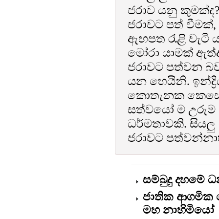
ජරාව යනු කුමක්
ජරාවට පත් වීමක්, 
ඇඟපත රැළි වැටී යා
මෝරා යාමක් ඇත්ද
ජරාවට පත්වන බව 
යන හෙයිනි. ඉන්ද
කොතැනක කෙසේ උප
සත්වයෝ ම උරුම 
ධර්මතාවකි. සියලු
ජරාවට පත්වන්නාහ
සම්බුදු දහමේ 
ජාතික ආගමික 
මහ නාහිමියෝ