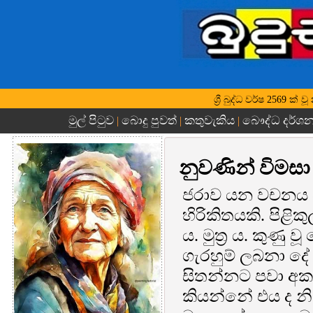
ශ්‍රී බුද්ධ වර්ෂ 2569 ක
මුල් පිටුව
බොදු පුවත්
කතුවැකිය
බෞද්ධ දර්ශ
|
|
|
නුවණින් විමස
ජරාව යන වචනය ප
හිරිකිතයකි. පිළිකු
ය. මුත්‍ර ය. කුණු
ගැරහුම් ලබනා ද
සිතන්නට පවා අකැ
කියන්නේ එය ද නින්