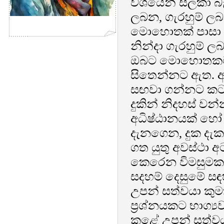
වශයෙන් සලකා බැල
ලබන, ගැරහුම් ලබ
මොහොතක් පාසා ජරා
නින්දා ගැරහුම් ල
ඔබට මොහොතකටවත
සිතෙන්නට ඇත. අ
සඟවා ගන්නට කටය
දුකින් නිදහස් වන
අධිෂ්ඨානයක් හෝ 
දැනගෙන, දුක දැකග
ගත යුතු අවස්ථා 
කෙරෙන විමසුමක උත
සදහම් දෙසුමේ සඳ
උපන් සත්වයා කුමක්
ප්‍රශ්නයකට භාග්
කළේ උපන් සත්වයා 