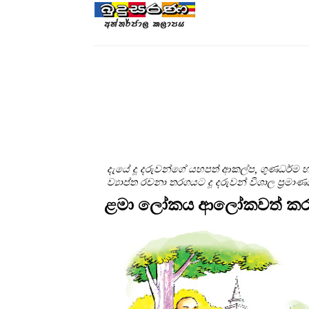
දැයේ දූ දරුවන්ගේ යහපත් ආකල්ප, ගුණධර්ම හා
ව්‍යාප්ත රචනා තරගයට දූ දරුවන් විශාල ප්‍
ළමා ලෝකය ආලෝකවත් කරන්න