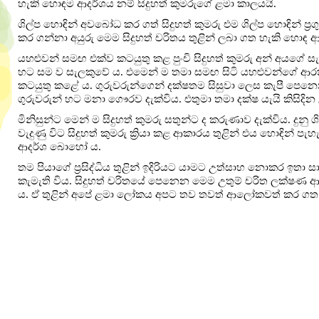
හැකි හොඳම ආදර්ශය නම් සිදුහත් කුමරුගේ ළමා කාලයයි.
ශිල්ප හොඳින් අවබෝධ කර ගත් සිදුහත් කුමරු එම ශිල්ප හොඳින් ප්‍
කර ගන්නා අයුරු මෙම සිදුහත් චරිතය තුළින් ලබා ගත හැකි හොඳ ආ
යහළුවන් සමඟ එක්ව කටයුතු කළ පුංචි සිදුහත් කුමරු අන් අයගේ සැප
හට සම ව සැලකුවේ ය. එමෙන් ම තමා සමඟ සිටි යහළුවන්ගේ ආරක්
කටයුතු කළේ ය. ගුරුවරුන්ගෙන් දක්ෂතම සිසුවා ලෙස කැපී පෙනෙන ස
ගුරුවරුන් හට මනා ගෞරව දැක්විය. එතුමා තමා දක්ෂ යැයි කිසිදින
මිනිසුන්ට මෙන් ම සිදුහත් කුමරු සතුන්ට ද කරුණාව දැක්විය. දුන
වැදුණු විට සිදුහත් කුමරු ක්‍රියා කළ ආකාරය තුළින් එය හොඳින් පැ
ආදර්ශ බොහෝ ය.
තම පියාගේ ප්‍රසිද්ධිය තුළින් ඉදිරියට යාමට උත්සාහ නොකර ඉතා සාම
කැමැති විය. සිදුහත් චරිතයේ පෙනෙන මෙම උතුම් චරිත ලක්ෂණ ආ
ය. ඒ තුළින් අපේ ළමා ලෝකය අපට තව තවත් ආලෝකවත් කර ගත 