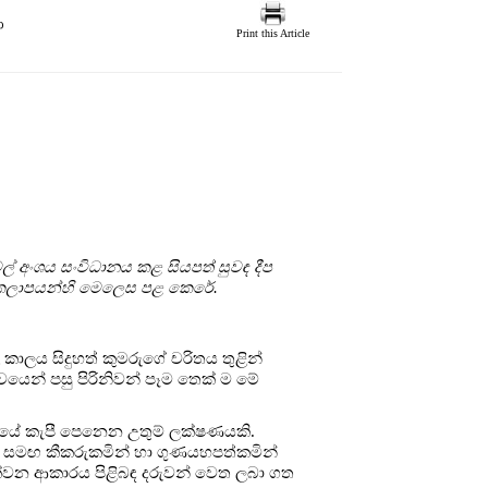
ා
Print this Article
ල් අංශය සංවිධානය කළ සියපත් සුවඳ දීප
ජාල කලාපයන්හි මෙලෙස පළ කෙරේ.
ලය සිදුහත් කුමරුගේ චරිතය තුළින්
යෙන් පසු පිරිනිවන් පෑම තෙක් ම මේ
චරිතයේ කැපී පෙනෙන උතුම් ලක්ෂණයකි.
 මව සමඟ කීකරුකමින් හා ගුණයහපත්කමින්
ක්වන ආකාරය පිළිබඳ දරුවන් වෙත ලබා ගත