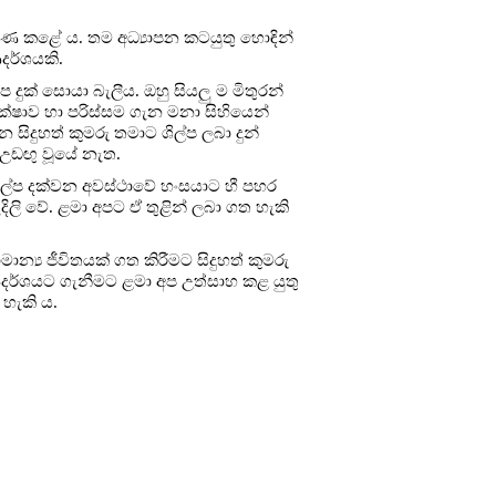
රගුණ කළේ ය. තම අධ්‍යාපන කටයුතු හොඳින්
දර්ශයකි.
 දුක් සොයා බැලීය. ඔහු සියලු ම මිතුරන්
ෂාව හා පරිස්සම ගැන මනා සිහියෙන්
ිදුහත් කුමරු තමාට ශිල්ප ලබා දුන්
 උඩඟු වූයේ නැත.
ු ශිල්ප දක්වන අවස්ථාවේ හංසයාට හී පහර
හැදිලි වේ. ළමා අපට ඒ තුළින් ලබා ගත හැකි
ාන්‍ය ජීවිතයක් ගත කිරීමට සිදුහත් කුමරු
දර්ශයට ගැනීමට ළමා අප උත්සාහ කළ යුතු
හැකි ය.