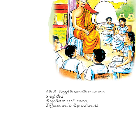
එම්.පී. මනුල්මි සහස්මි හසෙන්‍යා
5 ශ්‍රේණිය
ශ්‍රී සුදර්ශන දහම් පාසල
නිල්පනාගොඩ මිනුවන්ගොඩ