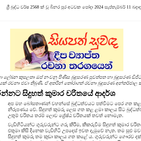
ශ්‍රී බුද්ධ වර්ෂ 2568 ක් වූ බිනර පුර අටවක පෝදා 2024 ‍සැප්තැම්බර් 11 බදාද
 ලේඛන කුසලතා ඔප් නංවනු පිණිස බුදුසරණ පුවත්පත හා බුදුසරණ ඩිජිට
රමාණයක් රචනා එවා තිබුණි. ඒ අතරින් තෝරාගත් රචනා බුදුසරණ අන්තර්
ට සිදුහත් කුමාර චරිතයේ ආදර්ශ
අප මහ බෝසතාණන් වහන්සේ බුද්ධත්වයට පත්වීමට පෙර ගත කළ කා
නිරූපණය වේ. සිදුහත් කුමරු ලෙස ගත කළ ළමා කාලය සිට බුද්ධත්ව
උතුම් චරිතය තරම් ලොව ශ්‍රේෂ්ඨ චරිතයක් තවත් නොමැත.
වැඩිහිටියන්ට ගුරුවරුන්ට ගරු කිරීම, කීකරුවීම සිදුහත් කුමාර 
එතුමා කිසි දිනෙක වැඩිහිටි උපදෙස් ඉවත දැමුවේ නැත. තම සුළු
සිදුහත් කුමරු තම කුඩා කාලය ගත කළේ ය. ගුරුවරුන්ට ගෞරව ද