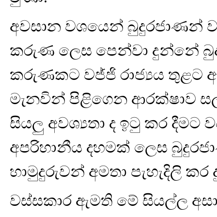
අවසාන වශයෙන් බුදුරජාණන් ව
කරුණ ලෙස පෙන්වා දුන්නේ බුද
කරුණකට වජ්ජි රාජ්‍යය තුළට 
මැනවින් පිළිගෙන ආරක්ෂාව ස
සියලු අවශ්‍යතා ද ඉටු කර දීමට ව
අපරිහානීය දහමක් ලෙස බුදුර
හාමුදුරුවන් අමතා පැහැදිලි කර ද
වස්සකාර ඇමති මේ සියල්ල අ