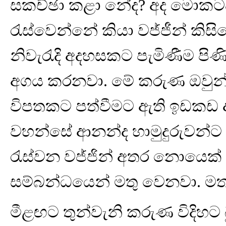
සකච්ඡා කළා නේද? අද මොකට
රැස්වෙන්නේ කියා වජ්ජීන් කිසි
නිවැරැදි අදහසකට පැමිණීම පිණි
අගය කරනවා. මේ කරුණ ඔවුන්
විපතකට පත්වීමට ඇති ඉඩකඩ අ
වහන්සේ ආනන්ද හාමුදුරුවන්ට
රැස්වන වජ්ජින් අතර නොයෙක් 
සම්බන්ධයෙන් මතු වෙනවා. ම
මීළඟට තුන්වැනි කරුණ විදිහට