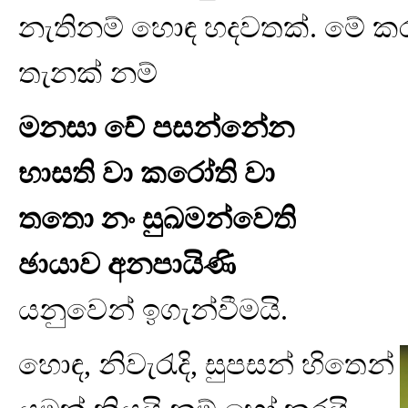
නැතිනම් හොඳ හදවතක්. මේ කර
තැනක් නම්
මනසා චේ පසන්නේන
භාසති වා කරෝති වා
තතො නං සුඛමන්වෙති
ඡායාව අනපායිණි
යනුවෙන් ඉගැන්වීමයි.
හොඳ, නිවැරැදි, සුපසන් හිතෙන්