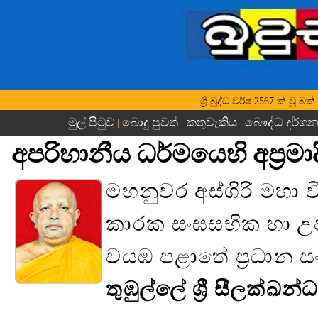
ශ්‍රී බුද්ධ වර්ෂ 2567 ක් වූ
මුල් පිටුව
බොදු පුවත්
කතුවැකිය
බෞද්ධ දර්ශ
|
|
|
අපරිහානීය ධර්මයෙහි අප්‍රමාද
මහනුවර අස්ගිරි මහා 
කාරක සංඝසභික හා උපා
වයඹ පළාතේ ප්‍රධාන 
තුඹුල්ලේ ශ්‍රී සීලක්ඛන්