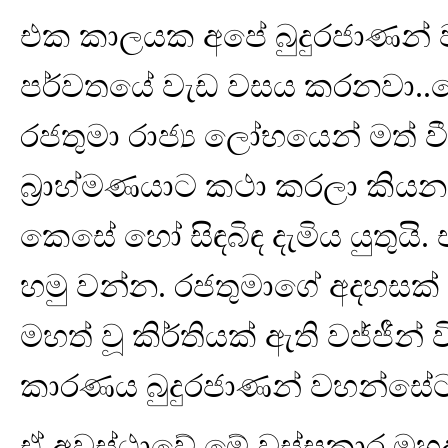
එක කාලයක අපේ බුදුරජාණන්
පර්වතයේ වැඩ වසය කරනවා..ම
රජතුමා රාජ්‍ය ලෝභයෙන් මත් 
බ්‍රාහ්මණයාට කථා කරලා කිය
කෙසේ හෝ සිඳබිඳ දැමිය යුතුයි.
හමු වන්න. රජතුමාගේ අදහසක්
මහත් වූ කිර්තියක් ඇති වජ්ජීන
කාරණය බුදුරජාණන් වහන්සේට ද
ඒ අවස්ථාවේ මේ වස්සකාර මහ