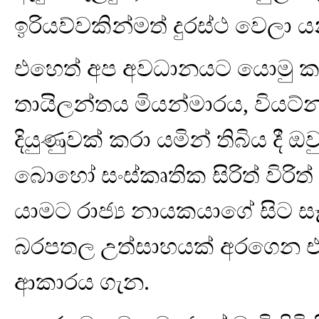
ඉරියව්වකින්මත් දුරස්ථ වෙලා ය
එහෙත් අප අවධානයට යොමු කළ
තායිලන්තය මියන්මාරය, වියට්නා
දියුණුවක් කරා යමින් තිබිය දී
බොහෝ සංස්කෘතික සිරිත් විරි
යාමට රාජ්‍ය නායකයාගේ සිට 
බරපතල උත්සාහයක් අරගෙන එහි 
ආකාරය ගැන.