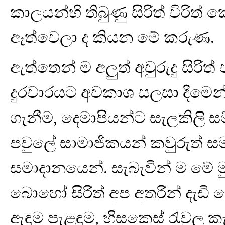
කාලයන්හි තිබුණු සිරිත් විරි
ඈත්වෙලා ද කියන මේ කරුණ.
ඇත්තෙන් ම අලුත් අවුරුදු සිරි
දුරචාරයට අවකාශ සලසා දීමෙන
ගැනීම, දෙමාපියන්ට සැලකිලි සම
පවුලේ සාමාජිකයන් කවුරුත් ස
සමාදානයෙන්. සැබැවින් ම මේ මුතු
බොහෝ සිරිත් අප අතරින් දැඩ
ඇඳුම පැළඳුම, හිසකෙස් රැවුල ක