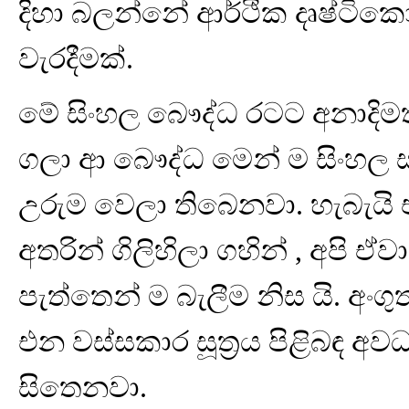
දිහා බලන්නේ ආර්ථික දෘෂ්ට
වැරදීමක්.
මේ සිංහල බෞද්ධ රටට අනාදිමත
ගලා ආ බෞද්ධ මෙන් ම සිංහල 
උරුම වෙලා තිබෙනවා. හැබැය
අතරින් ගිලිහිලා ගහින් , අපි 
පැත්තෙන් ම බැලීම නිස යි. අං
එන වස්සකාර සූත්‍රය පිළිබඳ අ
සිතෙනවා.