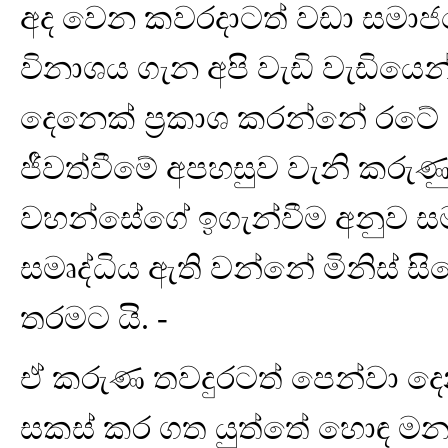
අද වෙන කවරදාටත් වඩා සමාජයේ
විනාශය ගැන අපි වැඩි වැඩි
දෙනෙක් ප්‍රකාශ කරන්නේ රටේ 
ජීවත්වීමේ අපහසුව වැනි කරුණු 
වහන්සේගේ ඉගැන්වීම අනුව ස
සමෘද්ධිය ඇති වන්නේ මිනිස් සි
තරමට යි. -
ඒ කරුණ තවදුරටත් පෙන්වා දෙන
සකස් කර ගත යුත්තේ හොඳ මන