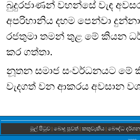
බුදුරජාණන් වහන්සේ වැඳ අවස
අපරිහානිය දහම පෙන්වා දුන්න
රජතුමා තමන් තුළ මේ කියන ධ
කර ගත්තා.
නූතන සමාජ සංවර්ධනයට මේ 
වැදගත් වන ආකරය අවසාන වශය
මුල් පිටුව
බොදු පුවත්
කතුවැකිය
බෞද්ධ දර්ශ
|
|
|