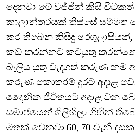
දෙනවා මේ වජ්ජීන් කිසි විටකත් ප
කාලාන්තරයක් තිස්සේ සම්මත 
කර තිබෙන කිසිදු රෙගුලාසියක්, න
කඩ කරන්නට කටයුතු කරන්නේ නැ
බැලිය යුතු වැදගත් කරුණ නම්
කරුණ කොතරම් දුරට අදාළ ව
දෛනික ජීවිතයට අදාළ වන බොහ
සමාජයෙන් ගිලිහිලා ගිහින් ති
මතක් වෙනවා 60, 70 වැනි දසකව