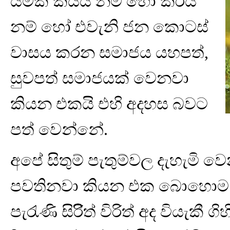
යමක් කියයි නම් හෝ කරයි
නම් හෝ එවැනි ජන කොටස්
වාසය කරන සමාජය යහපත්,
සුවපත් සමාජයක් වෙනවා
කියන එකයි එහි අදහස බවට
පත් වෙන්නේ.
අපේ සිතුම් පැතුම්වල දැහැමි 
පවතිනවා කියන එක බොහොම ප
පැරැණි සිරිිත් විරිත් අද වියැකී