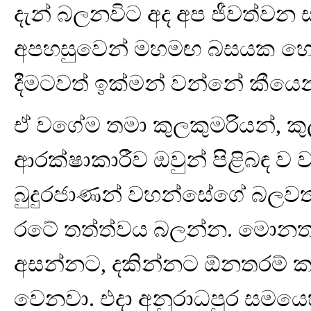
දැන් බලනවිට අද අප ජීවත්වන 
අපහසුවෙන් මහමඟ බසයක හෝ
දීමටවත් ඉක්මන් වන්නේ කීයෙන්
ඒ වගේම තමා කුලකුමරියන්, ක
ආරක්ෂාකාරීව ඔවුන් පිළිබඳ ව ව
බුදුරජාණන් වහන්සේගේ බලවත්
රටේ තත්ත්වය බලන්න. මොනත
අසන්නට, දකින්නට ඕනතරම් කර
වෙනවා. එදා අනුරාධපුර සමයෙහ