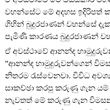
වහන්සේට මේ අදහස ඉදිරිපත් 
ගිහින් බුදුරජාණන් වහන්සේ දැක
පැමිණි කාරණය බුදුරජාණන් වහ
ඒ අවස්ථාවේ ආනන්ද හාමුදුරුව
”ආනන්ද හාමුදුරුවන්ගෙන් විමසා
නිතරම රැස්වෙනවා. විවිධ අවශ
සාකච්ඡා කරපු කරුණු ගැන යම
නැවතත් මේ කරුණු ගැන විමසනව