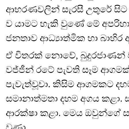
ආභරණවලින් සැරසී උතුරේ සිට 
ව යාමට හැකි වුණේ මේ අපරිහා
ජනතාව ආධ්‍යාත්මික හා බාහිර අ
ඒ විතරක් නොවේ, බුදුරජාණන්
වජ්ජීන් රටේ පැවති සෑම ආගමක්
පැවැත්වූවා. කිසිම ආගමකට ද
සමානාත්මතා දහම අගය කළා. ස
ආරක්ෂා කළා. මෙය ඔවුන්ගේ සයව
වුණා.