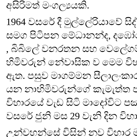
අසිරිමත් මංගල්‍යයකි.
1964 වසරේ දී මුල්ලේරියාවේ සිද
සමග පිටිපන මේධානන්ද, දඹෝ
, බිබිලේ වනරතන සහ වෙලේගම
හිමිවරුන් නේවාසික ව මෙම ව
ඇත. පසුව මාගම්මන සීලාලංකාර 
යන නාහිමිවරුන්ගේ කැමැත්ත
විහාරයේ වැඩ සිටි මාදෝවිට පඤ
වසරේ ජුනි මස 29 වැනි දින වි
උන්වහන්සේ විසින් නව විහාර 