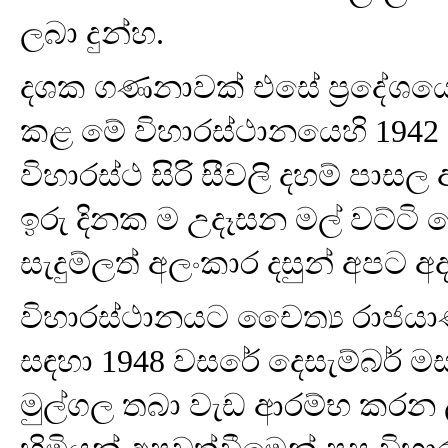
ලබා දුන්හ.
දශක ගණනාවක් එසේ ප්‍රදේශයේ
කළ මේ විහාරස්ථානයෙහි 1942 ව
විහාරස්ථ සිරි සීවලි දහම් පාසල
ඉරු දිනක ම උදෑසන මල් වට්ටි ද
සැදුම්ලත් අලංකාර දසුන් අපට අ
විහාරස්ථානයට චෛත්‍ය රාජයා
සඳහා 1948 වසරේ දෙසැම්බර් මස 
මුල්ගල තබා වැඩ ආරම්භ කරන ලද