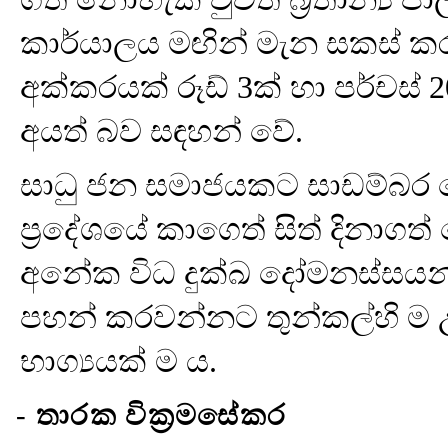
කාර්යාලය මඟින් මැන සකස් කර
අක්කරයක් රූඩ් 3ක් හා පර්චස්
අයත් බව සඳහන් වේ.
සාධු ජන සමාජයකට සාඩම්බර
ප්‍රදේශයේ කාගෙත් සිත් දිනාග
අනේක විධ දුක්ඛ දෝමනස්සයන්
පහන් කරවන්නට තුන්කල්හි ම උර
භාග්‍යයක් ම ය.
-
තාරක වික්‍රමසේකර