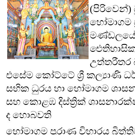
(පිරිවෙන
හෝමාගම ප
මණ්ඩලයේ 
ඓතිහාසික
උත්තරීතර 
එසේම කෝට්ටේ ශ්‍රී කල්‍යාණි
සභික ධුරය හා හෝමාගම ශාස
සහ කොළඹ දිස්ත්‍රික් ශාසනාර
ද හොබවති
හෝමාගම පුරාණ විහාරය බිත්ති