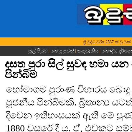
ශ්‍රී බුද්ධ වර්ෂ 2567 ක් වූ
මුල් පිටුව
බොදු පුවත්
කතුවැකිය
බෞද්ධ දර්ශ
|
|
|
දසත පුරා සිල් සුවඳ හමා ය
පින්බිම
හෝමාගම පුරාණ විහාරය බොදු 
පූජනීය පින්බිමකි. බ්‍රිතාන්‍ය
දිවෙන ඉතිහාසයක් ඇති මේ පුණ්
1880 වසරේ දී ය. ඒ, එවකට සම්බ