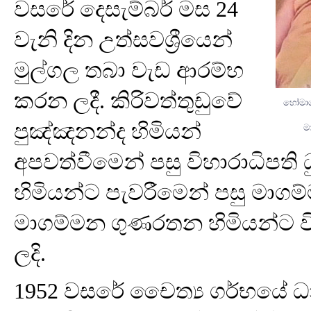
වසරේ දෙසැම්බර් මස 24
වැනි දින උත්සවශ්‍රීයෙන්
මුල්ගල තබා වැඩ ආරම්භ
කරන ලදී. කිරිවත්තුඩුවේ
හෝමාගම
පුඤ්ඤනන්ද හිමියන්
ම
අපවත්වීමෙන් පසු විහාරාධිපති
හිමියන්ට පැවරීමෙන් පසු මාගම්
මාගම්මන ගුණරතන හිමියන්ට 
ලදි.
1952 වසරේ චෛත්‍ය ගර්භයේ ධා