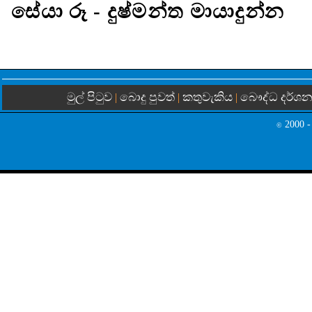
සේයා රූ - දුෂ්මන්ත මායාදුන්න
මුල් පිටුව
බොදු පුවත්
කතුවැකිය
බෞද්ධ දර්ශ
|
|
|
2000 -
©