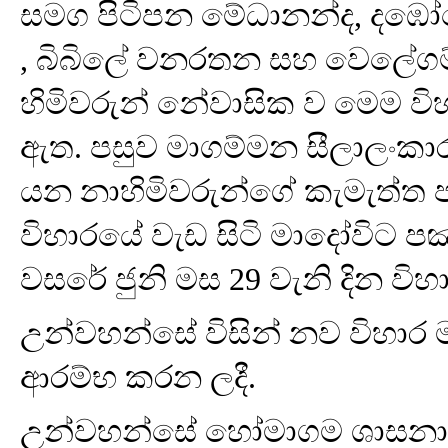
සමග පිටිපන මේධානන්ද, දඹෝ
, බිබිලේ වනරතන සහ වෙලේගම
හිමිවරුන් නේවාසික ව මෙම ව
ඇත. පසුව මාගම්මන සීලාලංකාර 
යන නාහිමිවරුන්ගේ කැමැත්ත
විහාරයේ වැඩ සිටි මාදෝවිට පඤ
වසරේ ජුනි මස 29 වැනි දින වි
උන්වහන්සේ විසින් නව විහාර 
ආරම්භ කරන ලදී.
උන්වහන්සේ හෝමාගම ශාසන