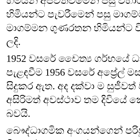
හිමියන් අපවත්වීමෙන් පසු විහ
හිමියන්ට පැවරීමෙන් පසු මාගම්
මාගම්මන ගුණරතන හිමියන්ට 
ලදි.
1952 වසරේ චෛත්‍ය ගර්භයේ ධා
පැළඳවීම 1956 වසරේ අප්‍රේල් මස 
සිදුකර ඇත. අද දක්වා ම සුජීව
අසිරිමත් අවස්ථාව තම දිවි
බවයි.
බෞද්ධාගමික අංගයන්ගෙන් පරිප