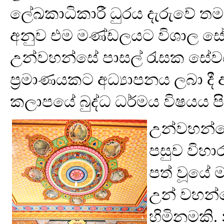
ලේඛකාධිකාරී ධුරය දැරුවේ තමන්
අනුව එම මණ්ඩලයට විශාල සේව
උන්වහන්සේ පාසල් රැසක සේවය 
ප්‍රමාණයකට අධ්‍යාපනය ලබා 
කලාපයේ බුද්ධ ධර්මය විෂයය පිළ
උන්වහන්ස
පසුව විහා
පත් වූයේ ම
උන් වහන්ස
හිමිනමකි. 