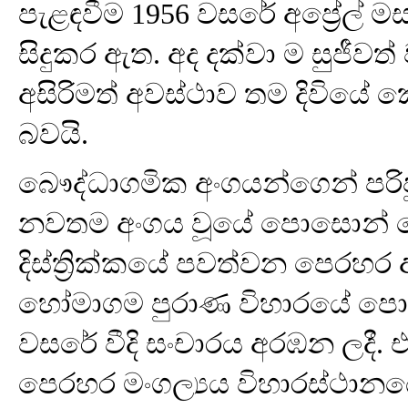
පැළඳවීම 1956 වසරේ අප්‍රේල් මස 
සිදුකර ඇත. අද දක්වා ම සුජීව
අසිරිමත් අවස්ථාව තම දිවි
බවයි.
බෞද්ධාගමික අංගයන්ගෙන් පරිපූ
නවතම අංගය වූයේ පොසොන් ප
දිස්ත්‍රික්කයේ පවත්වන පෙරහර
හෝමාගම පුරාණ විහාරයේ පොස
වසරේ වීදි සංචාරය අරඹන ලදී. එ
පෙරහර මංගල්‍යය විහාරස්ථානය