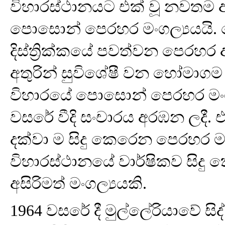
විහාරස්ථානයට එක් වූ නවතම 
පොසොන් පෙරහර මංගල්‍යයයි
දිස්ත්‍රික්කයේ පවත්වන පෙරහ
අතුරින් සුවිශේෂී වන හෝමාගම
විහාරයේ පොසොන් පෙරහර මංග
වසරේ වීදි සංචාරය අරඹන ලදී. එ
දක්වා ම සිදු කෙරෙන පෙරහර මං
විහාරස්ථානයේ වාර්ෂිකව සිදු
අසිරිමත් මංගල්‍යයකි.
1964 වසරේ දී මුල්ලේරියාවේ සිද