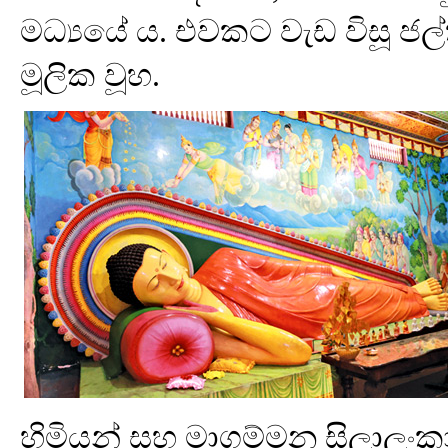
මධ්‍යයේ ය. එවකට වැඩ විසූ ජල්
මූලික වූහ.
හිමියන් සහ මාගම්මන සිලාලංකා