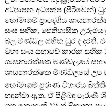
අධ්‍යාපන අධ්‍යක්ෂ (පිරිවෙන
හෝමාගම ප්‍රාදේශීය ශාසනාරක
සංඝ සභික, ඓතිහාසික උරුමය 
බල මණ්ඩල සභික ධුර ද දරති. එස
මහා සංඝ සභාවේ කාරක සභික
ශාසනාරක්ෂක මණ්ඩලයේ සභාපති
ශාසනාරක්ෂක මණ්ඩලයේ උ‍ප ස
හෝමාගම පුරාණ විහාරය බිත්ති
හඳුන්වා ඇත. ඒ පිළිබඳ පැරැණි
ගත නොහැකි වුවත් බ්‍රිතාන්‍ය