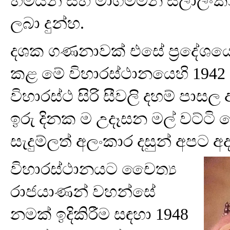
හිමියන් සහ මාගම්මන සිලාලංකා
ලබා දුන්හ.
දශක ගණනාවක් එසේ ප්‍රදේශයේ
කළ මේ විහාරස්ථානයෙහි 1942 ව
විහාරස්ථ සිරි සීවලි දහම් පාසල
ඉරු දිනක ම උදෑසන මල් වට්ටි ද
සැදුම්ලත් අලංකාර දසුන් අපට අ
විහාරස්ථානයට චෛත්‍ය
රාජයාණන් වහන්සේ
නමක් ඉදිකිරීම සඳහා 1948