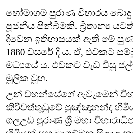
හෝමාගම පුරාණ විහාරය බොදු 
පූජනීය පින්බිමකි. බ්‍රිතාන්‍ය
දිවෙන ඉතිහාසයක් ඇති මේ පුණ්
1880 වසරේ දී ය. ඒ, එවකට සම්බ
මධ්‍යයේ ය. එවකට වැඩ විසූ ජල්
මූලික වූහ.
උන් වහන්සේගේ ඇවෑමෙන් විහා
කිරිවත්තුඩුවේ පුඤ්ඤානන්ද හ
ගලඋඩ පුරාණ ශ්‍රී මහා විහාරාධ