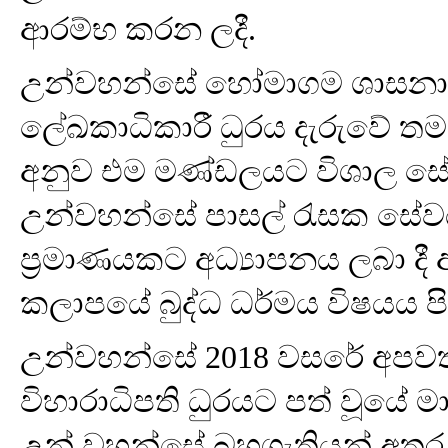
ආරම්භ කරන ලදී.
උන්වහන්සේ හෝමාගම ශාසන
ලේඛකාධිකාරී ධුරය දැරුවේ තමන්
අනුව එම මණ්ඩලයට විශාල සේව
උන්වහන්සේ පාසල් රැසක සේවය 
ප්‍රමාණයකට අධ්‍යාපනය ලබා 
කලාපයේ බුද්ධ ධර්මය විෂයය පිළ
උන්වහන්සේ 2018 වසරේ අපවත්
විහාරාධිපති ධුරයට පත් වූයේ මා
උන් වහන්සේ බහුශ්‍රැතියන් අතර