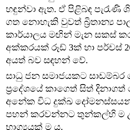
හඳුන්වා ඇත. ඒ පිළිබඳ පැරැණි
ගත නොහැකි වුවත් බ්‍රිතාන්‍ය
කාර්යාලය මඟින් මැන සකස් කර
අක්කරයක් රූඩ් 3ක් හා පර්චස්
අයත් බව සඳහන් වේ.
සාධු ජන සමාජයකට සාඩම්බර
ප්‍රදේශයේ කාගෙත් සිත් දිනාග
අනේක විධ දුක්ඛ දෝමනස්සයන්
පහන් කරවන්නට තුන්කල්හි ම උර
භාග්‍යයක් ම ය.