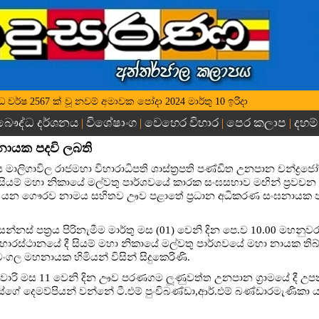
 බුද්ධ වර්ෂ 2567 ක් වූ නවම් අමාවක පෝදා 2024 මාර්තු 10 ඉරිදා
බෞද්ධ දර්ශනය
විශේෂාංග
වෙහෙර විහාර
පෙර කලාප
දහම්
|
|
|
|
නායක පදවි ලබති
 මාලිගාවිල රාජමහා විහාරාධිපති ශාස්ත්‍රපති පණ්ඩිත උනපාන චන්ද්‍රජෝත
යම් මහා නිකායේ මල්වතු පාර්ශවයේ කාරක සංඝසභාව මඟින් ප්‍රවචන කීර්ත
 යන ගෞරව නාමය සහිතව ඌව පළාතේ ප්‍රධාන අධිකරණ සංඝනායක පද
‍රී සන්නස් පත්‍රය පිරිනැමීම මාර්තු මස (01) වෙනි දින පෙ.ව 10.00 මහ
විහාරස්ථානයේ දී සියම් මහා නිකායේ මල්වතු පාර්ශවයේ මහා නායක තිබ්බට
ුමංගල මහනායක හිමියන් විසින් සිදුකෙරිණි.
වාරි මස 11 වෙනි දින ඌව පරණගම ලූණුවත්ත උනපාන ග්‍රාමයේ දී උපත
ේ දෙමව්පියන් වන්නේ ටී.එම් පුංචිබණ්ඩා,ආර්.එම් බණ්ඩාරමැණිකා ය