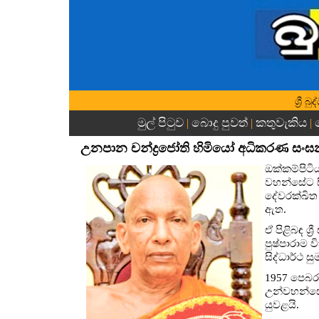
ශ්‍රී
මුල් පිටුව
බොදු පුවත්
කතුවැකිය
|
|
|
උනපාන චන්ද්‍රජෝති හිමියෝ අධිකරණ සංඝ
ඔක්කම්පිටිය
වහන්සේට සි
දේවරක්ඛිත
ඇත.
ඒ පිළිබඳ ශ්
පුෂ්පාරාම 
සිද්ධාර්ථ ස
1957 පෙබර
උන්වහන්සේග
යුවළයි.