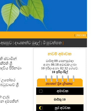
[
UNICODE
]
 අසපුව
දායකත්ව මුදල්
ඊ පුවත්පත
|
|
|
නවම් අමාවක
ි ස්වාමීන්
මාර්තු 09 සෙනසුරාදා
ි ශ්‍රී
අ.භා. 06.18 අමාවක ලබා
විය පිරිනමා
10 ඉරිදා අ.භා. 02.32 ගෙවේ.
10 ඉරිදා සිල්
නුවර උපෝසථ
ුවාවේ ශ්‍රී
අමාවක
 ලැබූ
මාර්තු 10
න දම්පතීන්
පුර අටවක