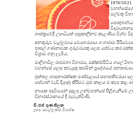
1970/10/21
වහන්සේගේ ආ
මල්වතු විහ
පොතුබන්ධන
විද්‍යායතන
ශාස්ත්‍රවේදී උපාධියත් පසුකාලීනව කැලණිය විශ්ව වි
අනතුරුව වැල්ලවාය වෙහෙරයාය ගංගාරාම පිරිවෙනේ
පාසල් ගණනාවක ගුරුවරයකු ලෙස සේවය කර ඔක්කම්පිට
විශ්‍රාම ගනු ලැබීය.
මාලිගාවිල රාජමහා විහාරය, ඔක්කම්පිටිය ගලේ විහාරය
වහන්සේ ලෙස කටයුතු කරමින් ප්‍රදේශයේ ජනතාවගේ
බුත්තල ශාසනාරක්ෂක මණ්ඩලයේ සභාපතිවරයා ලෙස 
සේවාන් වැඩි දියුණු කිරීමට මුළු කාලය ම කැප කළ 
නායක පදවියෙන් පුදලද උන්වහන්සේ පිළිගැනීමේ උත්
විහාරස්ථානයේ දී පැවැත්විණි.
ඩී.එස් ගුණතිලක
ඌව වෙල්ලස්ස විශේෂ