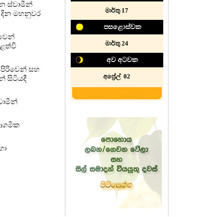
 ස්වාමීන්
මාර්තු 17
ි දින මහනුවර
පසළොස්වක
වෙන්
මාර්තු 24
ළත්වී
අව අටවක
පිරිවෙන් සහ
අප්‍රේල් 02
 සිටියදී
වාමීන්
ආගමික
හා