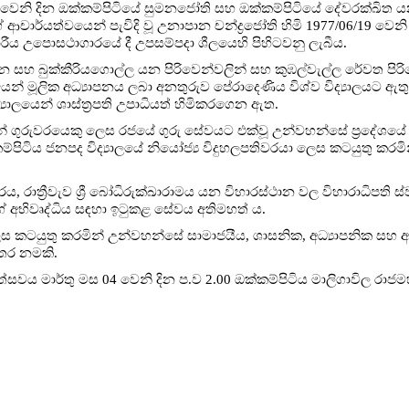
 වෙනි දින ඔක්කම්පිටියේ සුමනජෝති සහ ඔක්කම්පිටියේ දේවරක්ඛිත යන
චාර්යත්වයෙන් පැවිදි වූ උනාපාන චන්ද්‍රජෝති හිමි 1977/06/19 වෙන
ාරීය උපොසථාගාරයේ දී උපසම්පදා ශීලයෙහි පිහිටවනු ලැබීය.
 සහ බුක්කීරියගොල්ල යන පිරිවෙන්වලින් සහ කුඹල්වැල්ල රේවත පිරි
යෙන් මූලික අධ්‍යාපනය ලබා අනතුරුව පේරාදෙණිය විශ්ව විද්‍යාලයට ඇතු
ද්‍යාලයෙන් ශාස්ත්‍රපති උපාධියත් හිමිකරගෙන ඇත.
 ගුරුවරයෙකු ලෙස රජයේ ගුරු සේවයට එක්වූ උන්වහන්සේ ප්‍රදේශයේ 
ිය ජනපද විද්‍යාලයේ නියෝජ්‍ය විදුහලපතිවරයා ලෙස කටයුතු කරමින්
, රාත්‍රීවැව ශ්‍රී බෝධිරුක්ඛාරාමය යන විහාරස්ථාන වල විහාරාධිපති ස්
 අභිවෘද්ධිය සඳහා ඉටුකළ සේවය අතිමහත් ය.
කටයුතු කරමින් උන්වහන්සේ සාමාජයීය, ශාසනික, අධ්‍යාපනික සහ 
තෙර නමකි.
සවය මාර්තු මස 04 වෙනි දින ප.ව 2.00 ඔක්කම්පිටිය මාලිගාවිල රාජම