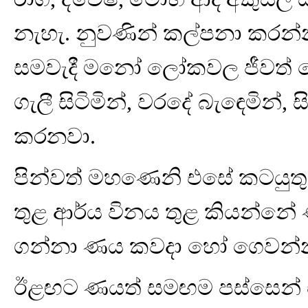
නැහැ. නුවණින් කල්පනා කරන්න 
සමවැදී මනෝ ලෝකවල ජීවත් වෙ
ගැලී සිටිමින්, වරදේ බැඳෙමින්,
කරනවා.
පින්වත් මහණෙනි එසේ කටයුතු
තුළ ආර්ය විනය තුළ කියන්නේ
ගන්නා ණය කවදා හෝ ගෙවන්නට
ඊළඟට ණයත් සමඟම පස්සෙන් 