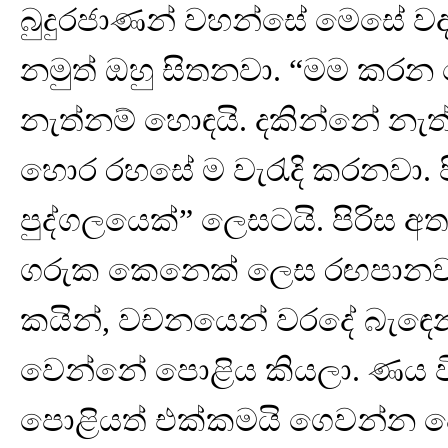
බුදුරජාණන් වහන්සේ මෙසේ වදාළ
නමුත් ඔහු සිතනවා. “මම කරන ම
නැත්නම් හොඳයි. දකින්නේ නැ
හොර රහසේ ම වැරැදි කරනවා.
පුද්ගලයෙක්” ලෙසටයි. පිරිස
ගරුක කෙනෙක් ලෙස රඟපානවා. නම
කයින්, වචනයෙන් වරදේ බැඳෙන
වෙන්නේ පොළිය කියලා. ණය
පොළියත් එක්කමයි ගෙවන්න 