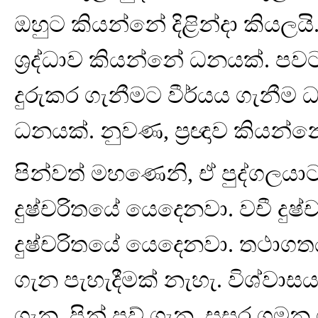
ඔහුට කියන්නේ දිළින්දා කියලයි
ශ්‍රද්ධාව කියන්නේ ධනයක්. ප
දුරුකර ගැනීමට වීර්යය ගැනී
ධනයක්. නුවණ, ප්‍රඥාව කියන්
පින්වත් මහණෙනි, ඒ පුද්ගලයාට 
දුෂ්චරිතයේ යෙදෙනවා. වචී දු
දුෂ්චරිතයේ යෙදෙනවා. තථා
ගැන පැහැදීමක් නැහැ. විශ්ව
ගැන, පින් පව් ගැන, සසර ගමන