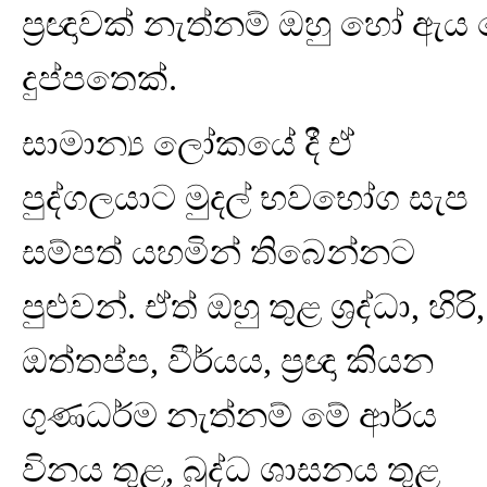
ප්‍රඥාවක් නැත්නම් ඔහු හෝ ඇය
දුප්පතෙක්.
සාමාන්‍ය ලෝකයේ දී ඒ
පුද්ගලයාට මුදල් භවභෝග සැප
සම්පත් යහමින් තිබෙන්නට
පුළුවන්. ඒත් ඔහු තුළ ශ්‍රද්ධා, හිරි,
ඔත්තප්ප, වීර්යය, ප්‍රඥා කියන
ගුණධර්ම නැත්නම් මේ ආර්ය
විනය තුළ, බුද්ධ ශාසනය තුළ