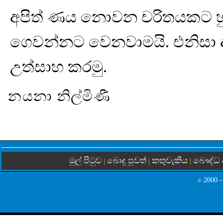
අපිත් ණය නොවන චරිතයකට හුර
ගෙවන්නට වෙනවාමයි. එනිසා ආ
උත්සාහ කරමු.
නයනා නිල්මිණී
මුල් පිටුව
බොදු පුවත්
කතුවැකිය
බෞද්ධ 
|
|
|
2000 -
©