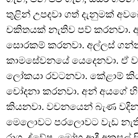
තුළින් උපදවා ගත් දැනුමක් අව
චකිතයක් නැතිව පව් කරනවා. 
සොරකම් කරනවා. අල්ලස් ගන්නව
කාමසේවනයේ යෙදෙනවා. ඒ ව
ලෝකයා රවටනවා. කේළාම් කිය
චෝදනා කරනවා. අන් අයගේ හි
කියනවා. වචනයෙන් බැණ වදිනව
මෙලොවට පරලොවට වැඩ නැති 
රාග, ද්වේෂ, මෝහ ආදී අකුසල් සි