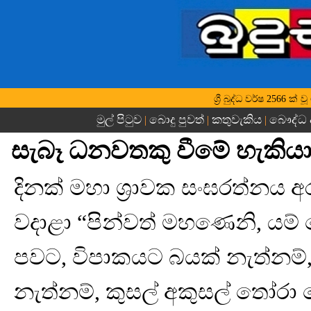
ශ්‍රී බුද්ධ වර්ෂ 2566 ක්
මුල් පිටුව
බොදු පුවත්
කතුවැකිය
බෞද්ධ 
|
|
|
සැබෑ ධනවතකු වීමේ හැකිය
දිනක් මහා ශ්‍රාවක සංඝරත්නය 
වදාළා “පින්වත් මහණෙනි, යම් ක
පවට, විපාකයට බයක් නැත්නම්, 
නැත්නම්, කුසල් අකුසල් තෝර