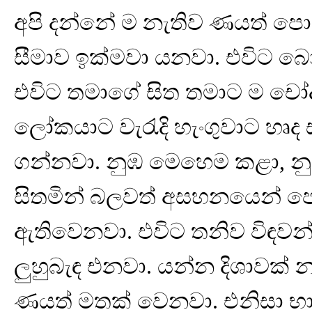
අපි දන්නේ ම නැතිව ණයත් පොළ
සීමාව ඉක්මවා යනවා. එවිට 
එවිට තමාගේ සිත තමාට ම චෝ
ලෝකයාට වැරැදි හැංගුවාට හෘ
ගන්නවා. නුඹ මෙහෙම කළා, 
සිතමින් බලවත් අසහනයෙන් පෙ
ඇතිවෙනවා. එවිට තනිව විඳවන
ලුහුබැඳ එනවා. යන්න දිශාවක්
ණයත් මතක් වෙනවා. එනිසා භාග්