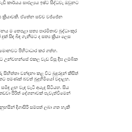
ඩී කාර්යය සාඵල්‍යය ඉෂ්ට සිද්ධවැ ඔවුනට
‍ය ක්‍රියාවකි. ඒතේන සච්ච වජ්ජේන
නය ම තෙපළා සත්‍ය පාරමිතාව බුද්ධාංකුර
සිඳ බිඳ ගැනීමට ද සත්‍ය ක්‍රියා ලෙස
ය මොනවට පිහිටාධාර කර ගත්හ.
ීමට උන්වහන්සේ එකල වැඩ විසූ දීඝ ලම්බික
ිඟිත්තා වන්දනා කළ විට බුදුරදුන් කිසිත්
නකට පමණක් බවත් බුදුහිමියෝ වදාළහ.
ිඳු ළඟ වැඳ වැටී අයැද සිටියහ. සිය
වා පිරිත් දේශනාවක් පැවැත්වීමෙන්
හසින් දිගාසිරි සම්පත් ලබා ගත හැකි