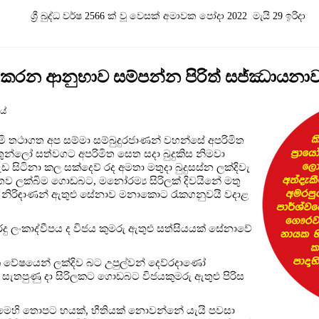
ශ්‍රී බුද්ධ වර්ෂ 2566 ක් වූ වෙසක් අමාවක පෝදා 2022 ‍ මැයි 29 ඉරිදා
කරන ආනුභාව සම්පන්න පිරිත් සජ්ඣායනා
යේ
මි තථාගත අප සම්මා සම්බුදුරජාණන් වහන්සේ අපරිමිත
තුන්ලෝ සත්වගට අපරිමිත සෙත සදා බුදුකිස නිමවා
ඩ සිටිනා කල සක්දෙව් රද අමතා මතුදා බුදුසස්න ලක්දිවැ
ිතව ලක්බිම ගොඩබට, මනෝරම්‍ය සිරිලක් දිවයිනේ මතු
 නිරිඳාණන් ඇතුළු සේනාව මනාකොට රැකගනුවයි වදාළ
් රදු ලංකාද්වීපය ද විජය කුමරු ඇතුළු සත්සියයක් සේනාවේ
.
ජාක වේෂයෙන් ලක්දිව බට උපුල්වන් දෙව්රදාණෝ
මට සැතපුණු දා සිරිලකට ගොඩබට විජයකුමරු ඇතුළු පිරිස
. මෙහි තොපට භයක්, භීතියක් නොවන්නේ යැයි පවසා