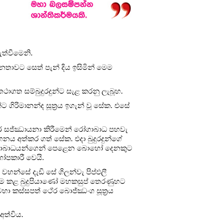
ැත්වීමෙනි.
ජනතාවට සෙත් පැන් දිය ඉසිමින් මෙම
තථාගත සම්බුදුරදුන්ට සැළ කරනු ලැබූහ.
 ගිරිමානන්ද සූත්‍රය ඉගැන් වූ සේක. එසේ
තුර සජ්ඣායනා කිරීමෙන් රෝගාබාධ පහවැ
සහනය අත්කර ගත් සේක. එදා බුදුරදුන්ගේ
ය රෝගාබාධයන්ගෙන් පෙළෙන බොහෝ දෙනකුට
පකාරී වෙයි.
වහන්සේ දැඩි සේ ගිලන්වැ පිප්ඵලී
ඩම කළ බුදුපියාණෝ මහකසුප් තෙරණුහට
 මහා කස්සපත් ථේර බොජ්ඣංග සූත්‍රය
ත්විය.