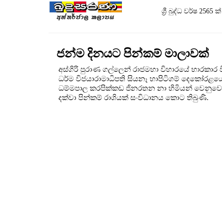
ශ්‍රී බුද්ධ වර්ෂ 25
ජන්ම දිනයට පින්කම් මාලාවක්
අස්ගිරි පුරාණ ගල්ලෙන් රාජමහා විහාරයේ භාරකාර වි
ධර්ම විජයාරාමාධිපති සියනෑ හාපිටිගම් දෙකෝරළයේ ප්‍
ධම්මපාල කරපික්කඩ ජිනරතන නා හිමියන් වෙනුවෙන්
දක්වා පින්කම් රාශියක් සංවිධානය කොට තිබුණි.