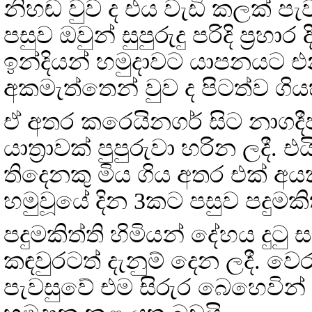
නිහඬ වුව ද එය වැඩි කලක් ප
පසුව ඔවුන් සුපුරුදු පරිදි ප්‍රහා
ඉන්දියන් හමුදාවට යාපනයට එ
අකමැත්තෙන් වුව ද පිටත්ව ගිය
ඒ අතර කරෙයිනගර් සිට නාගදීප
යාත්‍රාවක් පුපුරුවා හරින ලදී.
තිදෙනකු මිය ගිය අතර එක් අය
හමුවූයේ දින 3කට පසුව පදුමකිත
පදුමකිත්ති හිමියන් දේහය දුටු 
කඳවුරටත් දැනුම් දෙන ලදී. ව
පැවසුවේ එම සිරුර බෙහෙවින්