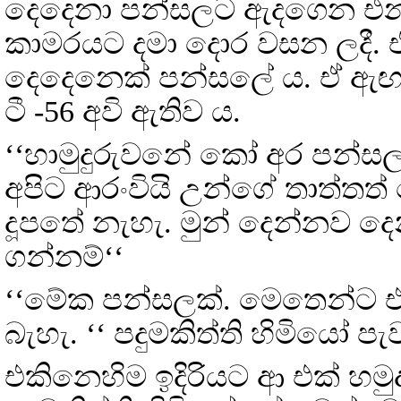
දෙදෙනා පන්සලට ඇදගෙන එන 
කාමරයට දමා දොර වසන ලදී. 
දෙදෙනෙක් පන්සලේ ය. ඒ ඇඟ ප
ටී -56 අවි ඇතිව ය.
‘‘හාමුදුරුවනේ කෝ අර පන්ස
අපිට ආරංවියි උන්ගේ තාත්තත
දූපතේ නැහැ. මුන් දෙන්නව දෙන
ගන්නම්‘‘
‘‘මේක පන්සලක්. මෙතෙන්ට
බැහැ. ‘‘ පදුමකිත්ති හිමියෝ පැ
එකිනෙහිම ඉදිරියට ආ එක් හමු