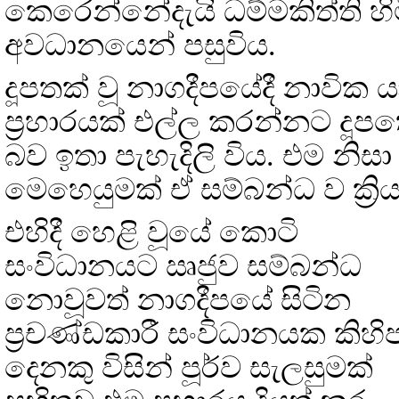
කෙරෙන්නේදැයි ධම්මකිත්ති හිමි
අවධානයෙන් පසුවිය.
දූපතක් වූ නාගදීපයේදී නාවික යා
ප්‍රහාරයක් එල්ල කරන්නට දූප
බව ඉතා පැහැදිලි විය. එම නිසා
මෙහෙයුමක් ඒ සම්බන්ධ ව ක්‍රි
එහිදී හෙළි වූයේ කොටි
සංවිධානයට ඍජුව සම්බන්ධ
නොවූවත් නාගදීපයේ සිටින
ප්‍රචණ්ඩකාරී සංවිධානයක කිහි
දෙනකු විසින් පූර්ව සැලසුමක්