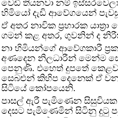
වෙඩි තියනවා නම් ඉස්සරවෙලා
හිමියෝ දැඩි ආවේගයෙන් පැවස
ඒ අතර නාවික ප්‍රහාරක යාත්‍
ගමන් කළ අතර, ගුවනින් ද නි
නා හිමියන්ගේ ආවේගකාරී ප්‍
අණදෙන නිලධාරීන් මෙන්ම සෙස
පෙනුණි. එහෙත් දුපතේ කෙළවර
සෙබළුන් කිහිප දෙනෙක් ඒ වන
සිටියේ කෝපයෙනි.
පාසල් ඇරී පැමිණෙන සිසුවියක හ
දෙසට පැමිණෙමින් සිටිනු දුටු ප