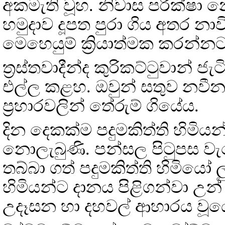
අකමැති වූහ. නිවාස පරීක්ෂා 
හමුදාව දූපත පුරා ගිය අතර නාව
මෙහෙයුම් ක්‍රියාත්මක කරන්නට
ත්‍රස්තවාදීන්ද කුරිකට්ටුවාන් ජ
එල්ල කළහ. ඔවුන් සතුව නවී
ප්‍රහාරවලින් තේරුම් ගියේය.
දින දෙකක්ම පදුමකිත්ති හිමිය
නොලැබුණි. පන්සල පිටුපස වැ
තබ්බා ගත් පදුමකිත්ති හිමියෝ 
හිමියන්ට දානය පිළිගන්වා උන
උදෑසන හා දහවල් ආහාරය වූයේ