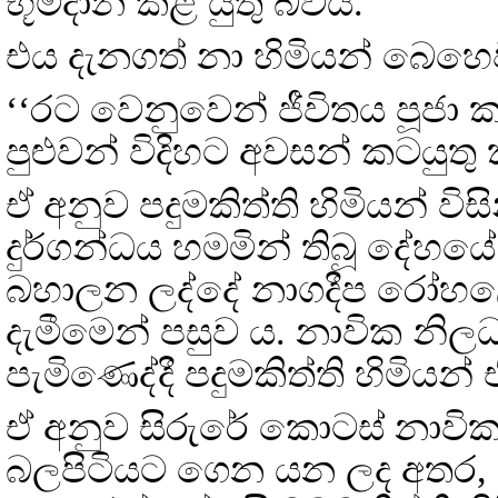
භූමදාන කළ යුතු බවයි.
එය දැනගත් නා හිමියන් බෙහෙ
‘‘රට වෙනුවෙන් ජීවිතය පූජා
පුළුවන් විදිහට අවසන් කටයු
ඒ අනුව පදුමකිත්ති හිමියන් විස
දුර්ගන්ධය හමමින් තිබූ දේහ
බහාලන ලද්දේ නාගදීප රෝහල
දැමීමෙන් පසුව ය. නාවික නි
පැමිණෙද්දී පදුමකිත්ති හිමියන
ඒ අනුව සිරුරේ කොටස් නාවික
බලපිටියට ගෙන යන ලද අතර, එය