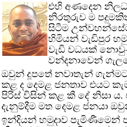
එහි අණදෙන නිලධාර
නිරතුරුව ම පදුමකි
සිටීම උන්වහන්සේ
හිමියන් වැඩිපුර 
වැඩි වධයක් නොවු
වන්දනාවෙන් ගැල
ඔවුන් දූපතේ නවාතැන් ගැන්ම
කළ ද දෙමළ ජනතාව එයට කැමැති
පිරිස් විසින් කළ කී දේ නිසා ය
දැනුම්දීම මත දෙමළ ජනයා ඔව
ඉන්දියන් හමුදාව පැමිණීමෙන්