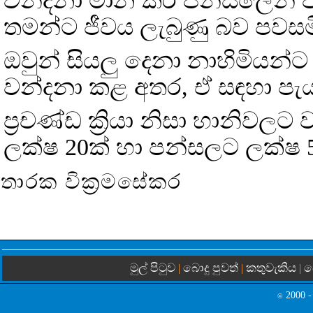
වන්දනා මාන කර පන්සලෙන් පි
තමන්ට ජීවය ලැබුණු බව පවසම
ඔවුන් සියලු දෙනා නාහිමියන්ට
වන්දනා කළ අතර, ඒ සඳහා පැ
ප්‍රචණ්ඩ ක්‍රියා නිසා හානිවල
ලක්ෂ 20ක් හා පන්සලට ලක්ෂ 5
තාරක වික්‍රමසේකර
මුල් පිටුව
බොදු පුවත්
කතුවැකිය
බ
|
|
|
2000 -
©