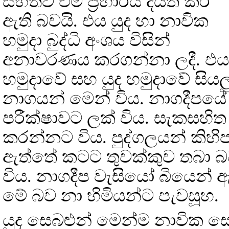
සහිතව එම ප්‍රහාරය දියත් කර
ඇති බවයි. එය යුද හා නාවික
හමුදා බුද්ධි අංශය විසින්
අනාවරණය කරගන්නා ලදී. එය
හමුදාවේ සහ යුද හමුදාවේ සිය
නාගයන් මෙන් විය. නාගදීපයේ 
පරීක්ෂාවට ලක් විය. සැකසහිත 
කරන්නට විය. පුද්ගලයන් කිහි
ඇත්තේ කටට තුවක්කුව තබා බවද
විය. නාගදීප වැසියෝ බියෙන් ඇ
මේ බව නා හිමියන්ට පැවසූහ.
යුද සෙබළුන් මෙන්ම නාවික සෙබළ