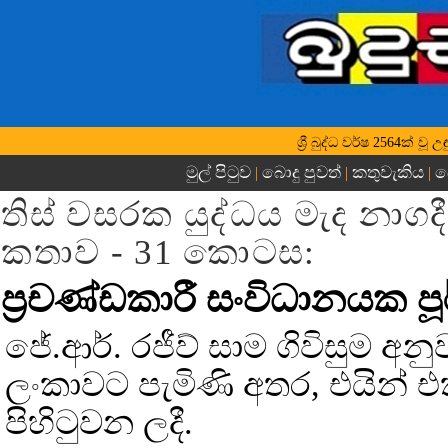
ශ්‍රී බුද්ධ වර්ෂ 2564ක් 
මුල් පිටුව
බොදු පුවත්
කතුවැකිය
බ
|
|
|
තිස් වසරක යුද්ධය මැද නාග
කතාව - 31 කොටස:
ප්‍රචණ්ඩකාරී සංවිධානයක පූර
ජේ.ආර්. රජීව් සාම ගිවිසුම අනුව
ලංකාවට පැමිණි අතර, එයින් එ
පිහිටුවන ලදී.