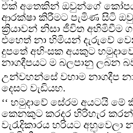
එක් අතෙකින් ඔවුන්ගේ කෝප
ආරක්ෂා කිරීමට පැමිණ සිටි ඔ
ක්‍රියාවන් නිසා ජීවිත අහිමිව
එහෙත් නා හිමියන් දැරුවේ ව
දුපතේ අහිංසක අයකුට හමුදාව
නාගදීපයට ම බලපානු ලබන බව
උන්වහන්සේ වහාම නාගදීප නාවි
දෙසට වැඩියහ.
‘‘ හමුදාවේ සේරම අයටයි මේ 
කෙනකුට කරදර හිරිහැර කරන්
වැරැදිකාරය හරියට අහුවෙලා නම