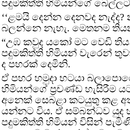
පදුමකිත්ති හිමියන්ගේ බෙල්
‘‘ළමයි දෙන්න දෙනවද නැද්ද? 
බලන්නෙ නැහැ. මෙතනම තියනව
“උඹ කවුද යකෝ මට වෙඩි තිය
පදුමකිත්ති හිමියන් වැරෙන් 
ද පහරක් දෙමිනි.
ඒ පහර හමුදා භටයා බලාපොරොත
හිමියන්ගේ ප්‍රචණ්ඩ හැසිරී
අනෙක් සෙබළා කටයුතු කළ අ
යන්නට විය. ඒ සම්බන්ධව යුද
පදුමකිත්ති හිමියන් විසින් පැම