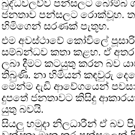
බුද්ධවලව්ව පන්සලට බෝම්බ ගස
ජනතාව පන්සලට රොක්වූහ. තමන
හිමිගෙන් සරණක් පැතූහ.
එම අවස්ථාවේ කෝවිලේ පූසාරි හ
සම්බන්ධව කතා කළහ. ඒ අතර 
ලබා දීමට කටයුතු කරන බව යාප
තිබුණි. නා හිමියන් කඳවුරු 
මෙන්ම දැඩි ආවේගයෙන් පවස
දුපතේ ජනතාවට කිසිදු ආකාර
යුතු බවයි.
සියලු හමුදා නිලධාරීන් ඒ බව 