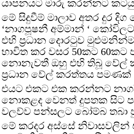
යාපනයට මාරු කරන්නට කටයුත
මේ සිදුවීම් මාලාව අතර දුර ද
‘නාගපූෂනී අම්මාන් ‘ කෝවිලට
එහි ප්‍රධාන දොරටුව මුළුමනින්
භාවිත කර වසර 50කට 60කට ප
නොනැවතී ඔහු එහි තිබූ වේල් 
ප්‍රධාන වේල් කරත්තය පමණක් බ
එයට එකට එක කරන්නට නාගදීප
නොකළද වෙනත් දුපතක සිට පැමිණි
වලව්ව පන්සලට බෝම්බ තබා පුප
මේ කරදර අස්සේ නිවාසවලින්