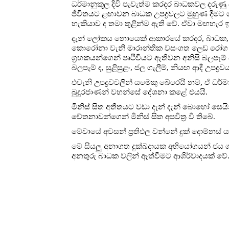
ධර්මානුකූල දිවි පැවැත්ම කරදර බාධකවල දරුණ
ජීවිතයට ළඟාවන බාධක උපද්‍රවලට මුහුණ දීමට 
හැකියාව ද තමා තුළින්ම ඇති වේ. ඒවා මඟහැර ඉ
දැන් ලෝකය නොයෙක් ආකාරයේ කරදර, බාධක, ස්වභ
කොරෝනා වැනි මාරාන්තික වසංගත ලෙඩ රෝග
ග්‍රහකයන්ගෙන් පෘථිවියට ඇතිවන අනිසි බලපෑම් 
බලපෑම් ද, සුළිසුළං, ජල ගැලීම්, නියඟ ආදී උපද්‍
එවැනි උපද්‍රවවලින් යමෙකු බේරෙයි නම්, ඒ ධර
බුදුරජාණන් වහන්සේ දේශනා කළේ එයයි.
මිනිස් සිත අතීතයට වඩා දැන් දැන් බොහෝ සෙයින්
චේතනාවන්ගෙන් මිනිස් සිත අපවිත්‍ර වී තිබේ.
මේවායේ අවසන් ප්‍රතිඵල වන්නේ දුක් දොම්නස් ය.
මේ සියලු අනාගත දුක්ඛදායක අභියෝගයන් ජය ගැනී
අනතුරු බාධක වලින් ඈත්වීමට ආශිර්වාදයක් ව