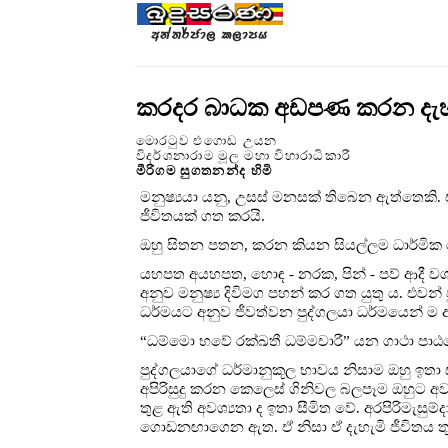
කරදර බාධක අඩපණ කරන දැහැ
මොරටුව එගොඩ උයන
විදර්ශනාරාම මූල මහා විහාරාධිකාරී
මීරිගම සුගතනන්ද හිමි
මනුෂ්‍යයා යනු, උසස් මනසක් තිබෙන ඇත්තෙකි. 
ජීවිතයක් ගත කරයි.
ඔහු සිතන පතන, කරන කියන සියල්ලම ධාර්මික වේ
යහපත අයහපත, හොඳ - නරක, පින් - පව් ආදී 
අනුව මනුෂ්‍ය දිවිමග පහන් කර ගත යුතු ය. එවන් 
ධර්මයට අනුව ජීවත්වන පුද්ගලයා ධර්මයෙන් ම
“ධම්මො භවේ රක්ඛතී ධම්මචාරී” යන ගාථා පාඨයෙ
පුද්ගලයාගේ ධර්මානුකූල භාවය නිසාම ඔහු ඉතා
අපිරිසුදු කරන කෙලෙස් ගිනිවල බලපෑම ඔහුට අ
තුළ ඇති අවශ්‍යතා ද ඉතා සීමිත වේ. අරපිරිමැසු
ගොඩනඟාගෙන ඇත. ඒ නිසා ඒ දැහැමි ජීවිතය තු