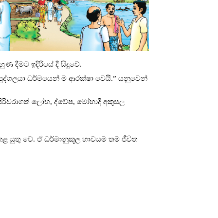
ණ දීමට ඉදිරියේ දී සිදුවේ.
 පුද්ගලයා ධර්මයෙන් ම ආරක්ෂා වෙයි.” යනුවෙන්
, පිරිවරාගත් ලෝභ, ද්වේෂ, මෝහාදී අකුසල
කළ යුතු වේ. ඒ ධර්මානුකූල භාවයම තම ජීවිත