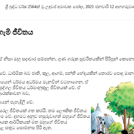
ශ්‍රී බුද්ධ වර්ෂ 2564ක් වූ උඳුවප් අමාවක පෝදා, 2021 ජනවාරි 12 අඟහරුවා
මි ජීවිතය
ඒ නිසා ඔහු සදාචාර සම්පන්න, ගුණ ගරුක සුචරිතයකින් පිරිපුන් කෙනෙ
. ධාර්මික බව ජාති, කුල, ආගම්, පන්ති භේදයකින් තොරව පොදු මානව 
වශයෙන් ධර්මය අධර්මය මැනවින් වටහාගෙන, ඒ
පුද්ගල ජීවිතය ධර්මානුකූල ජීවිතයක් වේ. ඒ
 ආරක්ෂාවන බව,
න් පැහැදිලි වේ.
 සරල ජීවිතයක් ගත කරයි. තම ලෞකික ජීවිතය
වම වේ. දහමට අනුව හසුරුවාගත් ඔහුගේ ජීවිතය
ම්දායක ආර්ථිකයක් මත ඔහුගේ ජීවිතය
ළ සතුට සොම්නස පිරී ඇත.