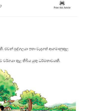
දා
Print this Article
කි. එවන් පුද්ගලයා ඉතා වැදගත් ආගමානුකූල
වර්ගයා තුළ තිබිය යුතු ධර්මතාවයකි.