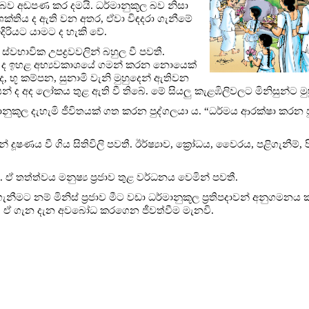
ු බව අඩපණ කර දමයි. ධර්මානුකූල බව නිසා
ශක්තිය ද ඇති වන අතර, ඒවා විඳදරා ගැනීමේ
දිරියට යාමට ද හැකි වේ.
ාවික උපද්‍රවවලින් බහුල වී පවතී.
 ද ඉහළ අභ්‍යවකාශයේ ගමන් කරන නොයෙක්
ද, භූ කම්පන, සුනාමි වැනි මුහුදෙන් ඇතිවන
රවයන් ද අද ලෝකය තුළ ඇති වී තිබේ. මේ සියලු කැළඹිලිවලට මිනිසුන්ට මුහු
්මානුකූල දැහැමි ජීවිතයක් ගත කරන පුද්ගලයා ය. “ධර්මය ආරක්ෂා කරන
 දූෂණය වී ගිය සිතිවිලි පවතී. ඊර්ෂ්‍යාව, ක්‍රෝධය, වෛරය, පළිගැනීම්
 ඒ තත්ත්වය මනුෂ්‍ය ප්‍රජාව තුළ වර්ධනය වෙමින් පවතී.
මට නම් මිනිස් ප්‍රජාව මීට වඩා ධර්මානුකූල ප්‍රතිපදාවන් අනුගමනය 
ේ. ඒ ගැන දැන අවබෝධ කරගෙන ජීවත්වීම මැනවි.