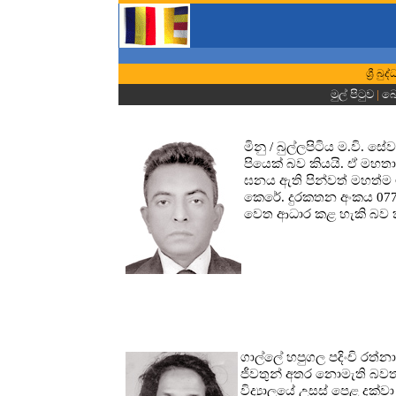
ශ්‍රී බ
මුල් පිටුව
|
බො
මිනු / බුල්ලපිටිය ම.වි.
පියෙක් බව කියයි. ඒ මහතා
ඝනය ඇති පින්වත් මහත්ම ම
කෙරේ. දුරකතන අංකය 077
වෙත ආධාර කළ හැකි බව ක
ගාල්ලේ හපුගල පදිංචි රත්
ජීවතුන් අතර නොමැති බවත් 
විද්‍යාලයේ උසස් පෙළ දක්ව