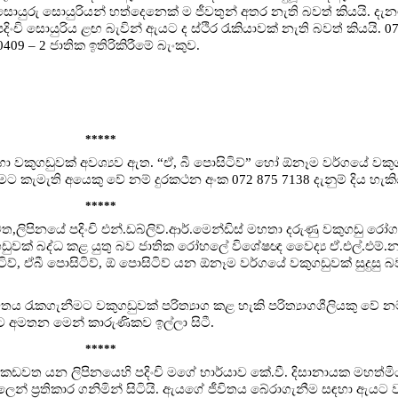
ොයුරු සොයුරියන් හත්දෙනෙක් ම ජීවතුන් අතර නැති බවත් කියයි. දැනට
දිංචි සොයුරිය ළඟ බැවින් ඇයට ද ස්ථිර රැකියාවක් නැති බවත් කියයි. 0
0409 – 2 ජාතික ඉතිරිකිරීමේ බැංකුව.
*****
් සඳහා වකුගඩුවක් අවශ්‍යව ඇත. “ඒ, බී පොසිටිව්” හෝ ඕනෑම වර්ගයේ වකු
රීමට කැමැති අයෙකු වේ නම් දුරකථන අංක 072 875 7138 දැනුම් දිය හැකි
*****
ිපිනයේ පදිංචි එන්.ඩබ්ලිව්.ආර්.මෙන්ඩිස් මහතා දරුණු වකුගඩු රෝ
ඩුවක් බද්ධ කළ යුතු බව ජාතික රෝහලේ විශේෂඥ වෛද්‍ය ඒ.එල්.එම්.
ිව්, ඒබී පොසිටිව්, ඕ පොසිටිව් යන ඕනෑම වර්ගයේ වකුගඩුවක් සුදුසු බ
 රැකගැනීමට වකුගඩුවක් පරිත්‍යාග කළ හැකි පරිත්‍යාගශීලියකු වේ න
 අමතන මෙන් කාරුණිකව ඉල්ලා සිටී.
*****
ිටිය කඩවත යන ලිපිනයෙහි පදිංචි මගේ භාර්යාව කේ.වී. දිසානායක මහත්ම
ෝහලෙන් ප්‍රතිකාර ගනිමින් සිටියි. ඇයගේ ජීවිතය බේරාගැනීම සඳහා ඇයට 