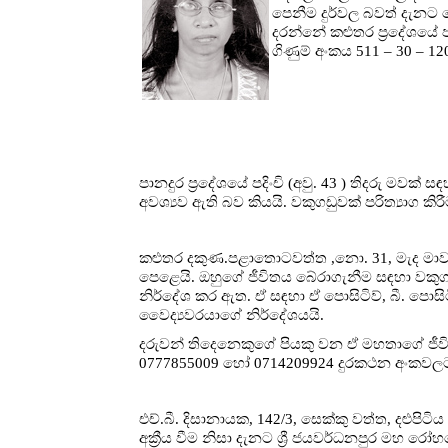
පෙනීම දුර්වල බවත් දැනට ස
දරන්නේ කළුතර ප්‍රදේශයේ ප
ගිණුම් අංකය 511 – 30 – 12
පානදුර ප්‍රදේශයේ පදිංචි (අවු. 43 ) තිදරු මවක
අවශ්‍යව ඇති බව කියයි. වකුගඩුවක් පරිත්‍යාග කි
කළුතර දකුණ.පළාතොටවත්ත ,නො. 31, මැද මාවත,ල
පෙළෙයි. ඔහුගේ ජීවිතය බේරාගැනීම සඳහා වකුග
නිර්දේශ කර ඇත. ඒ සඳහා ඒ පොසිටිව්, බී. පොසිට
වෛද්‍යවරයාගේ නිර්දේශයයි.
දරුවන් තිදෙනෙකුගේ පියකු වන ඒ මහතාගේ ජීවිතය
0777855009 හෝ 0714209924 දුරකථන අංකවලට
එච්.බී. දිසානායක, 142/3, සෙක්කු වත්ත, දළුප
අක්‍රීය වීම නිසා දැනට ශ්‍රී ජයවර්ධනපුර මහ ර