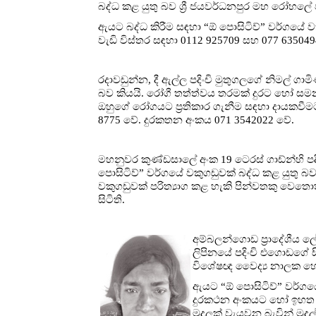
බද්ධ කළ යුතු බව ශ්‍රී ජයවර්ධනපුර මහ රෝහල
ඇයට බද්ධ කිරීම සඳහා “ඕ පොසිටිව්” වර්ගයේ ව
වැඩි විස්තර සඳහා 0112 925709 සහ 077 635
රදාවඩුන්න, දී ඇල්ල පදිංචි මුතුගලගේ නිමල් ගා
බව කියයි. රෝගී තත්ත්වය තරමක් දුරට හෝ සමනය 
ඔහුගේ රෝගයට ප්‍රතිකාර ගැනීම සඳහා දායකවීමට 
8775 වේ. දුරකතන අංකය 071 3542022 වේ.
මහනුවර කුණ්ඩසාලේ අංක 19 ටෙරස් ගාඩ්න්හි පදි
පොසිටිව්” වර්ගයේ වකුගඩුවක් බද්ධ කළ යුතු
වකුගඩුවක් පරිත්‍යාග කළ හැකි පින්වතකු වෙතොත
සිටිති.
අම්බලන්ගොඩ ප්‍රාදේශීය 
ලිපිනයේ පදිංචි එගොඩගේ 
විශේෂඥ වෛද්‍ය නාලක හේර
ඇයට “ඕ පොසිටිව්” වර්ගයේ
දුරකථන අංකයට හෝ ඉහත ලිප
මුදලක් වැයවන බැවින් මුද