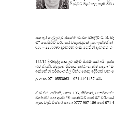
ගිණුමට බැර කළ හැකි බව ද
පානදුර නල්ලුරුව ජයන්ති මාවත ඩබ්ලිව්.ටී. පී. 
ඕ” පොසිටිව් වර්ගයේ වකුගඩුවක් ඉතා ඉක්මනින් 
038 – 2235095 දුරකථන අංක වෙතින් දැනගත හැක
142/12 දිබ්බැද්ද පානදුර පදිංචි පී.එම්.කේ.අයි.
බව කියයි. ඔහුගේ ජීවිතය බේරා ගැනීම සඳහා “ඕ ප
ඉක්මනින් පරිත්‍යාගශීලී පින්වතෙකු ඉදිරිපත්
දු. අංක. 071 0553863 – 071 4401457 වේ.
ඩී.ඩී.එස්. පද්මිනී, නො. 195, කිව්පාර, කොම
චන්ද්‍රසිරි යන අයට “බී පොසිටිව් හෝ ඕ” වර්ගය
ඇත. වැඩි විස්තර සඳහා 0777 907 186 හෝ 071