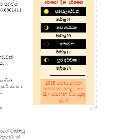
 පදිංචිය
76 8801411
පසෙලාස්වක
මාර්තු 01
අව අටවක
මාර්තු 09
අමාවක
මාර්තු 17
ගඩුවක්
පුර අටවක
ය.
මාර්තු 24
ගයකින්
2018
පෝය ලබන
නසාර් මහතා
ගෙවෙන වේලා සහ
ව
සිල් සමාදන් විය යුතු
දවස්
ම්
ියගේ වකුගඩු
වකුගඩුවක්