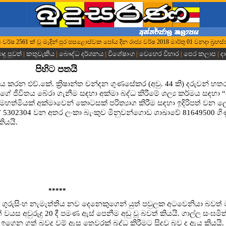
ුද්ධ වර්ෂ 2561 ක් වූ ‍මැදින් පුර පසළොස්වක පෝය දින රාජ්‍ය වර්ෂ 2018 ‍‍‍‍‍‍මාර්තු 01 වනදා බ්‍රහස්
දු පුවත්
|
කතුවැකිය
|
බෞද්ධ දර්ශනය
|
විශේෂාංග
|
වෙහෙර විහාර
|
පෙර කලාප
|
ද
පිහිට පතයි
 සේවය කරන එච්.කේ. ක්‍රිෂාන්ත චන්දන ගුණසේකර (අවු. 44 කි) දරුවන් 
ගේ ජීවිතය බේරා ගැනීම සඳහා අක්මා බද්ධ කිරීමේ ශල්‍ය කර්මය සඳහා “
හත්මියක් අක්මාවෙන් කොටසක් පරිත්‍යාග කිරීම සඳහා ඉදිරිපත් වන ල
 5302304 වන අතර ලංකා බැංකුව මිනුවන්ගොඩ ශාඛාවේ 81649500 ගිණ
ියයි.
*****
නා ගුරුසිංහ නැමැත්තිය නව දෙනෙකුගෙන් යුත් පවුලක අටවෙනියා බවත් 
වයස අවුරුදු 20 දී පමණ ඇස් පෙනීම අඩු වූ බවත් කියයි. ගාල්ල සංඝමිත
ා ඉගෙන ගත් බවද වම් ඇස තෙවරක් බද්ධ කිරීමට සිදුවූ බව ද ඇය කියයි