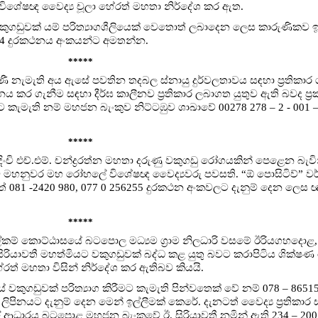
ේ විශේෂඥ වෛද්‍ය චූලා හේරත් මහතා නිර්දේශ කර ඇත.
කුගඩුවක් යම් පරිත්‍යාගශීලියෙක් වෙතොත් ලබාදෙන ලෙස කාරුණිකව ඉල්
0494 දුරකථනය අංකයන්ට අමතන්න.
*****
මිණී නැමැති අය ඇසේ පවතින තදබල ස්නායු දුර්වලතාවය සඳහා ප්‍රතිකාර 
කර ගැනීම සඳහා දීර්ඝ කාලීනව ප්‍රතිකාර ලබාගත යුතුව ඇති බවද ප්‍ර
කැමැති නම් මහජන බැංකුව නිට්ටඹුව ශාඛාවේ 00278 278 – 2 - 001 – 
*****
ංචි එච්.එම්. චන්ද්‍රරත්න මහතා දරුණු වකුගඩු රෝගයකින් පෙළෙන බැවි
 බව මහනුවර මහ රෝහලේ විශේෂඥ වෛද්‍යවරු පවසති. “ඕ පොසිටිව්” ව
් 081 -2420 980, 077 0 256255 දුරකථන අංකවලට දැනුම් දෙන ලෙස ඥා
*****
ලේකම් කොට්ඨාසයේ බටපොල මධ්‍යම ග්‍රාම නිලධාරි වසමේ ඊරියගහදො
සිරියාවතී මහත්මියට වකුගඩුවක් බද්ධ කළ යුතු බවට කරාපිටිය ශික්
ත් මහතා විසින් නිර්දේශ කර ඇතිබව කියයි.
 වකුගඩුවක් පරිත්‍යාග කිරීමට කැමැති පින්වතෙක් වේ නම් 078 – 865
ිනයට දැනුම් දෙන මෙන් ඉල්ලීමක් කෙරේ. දැනටත් වෛද්‍ය ප්‍රතිකාර 
ල් ආධාරය බටපොළ මහජන බැංකුවේ ඊ. සිරියාවතී නමින් ඇති 234 – 20