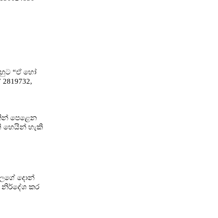
 ඔහුට “ඒ හෝ
7 2819732,
පයකින් පෙළෙන
ි හෙයින් හැකි
පහලගේ දොන්
් නිර්දේශ කර