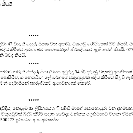
 කියයි.
*****
සිල්වා 47 වියැති දෙදරු පියකු වන අසාධ්‍ය වකුගඩු රෝගියෙක් බව කියයි.
බද්ධ කිරීමට අවශ්‍ය බව වෛද්‍යවරුන් නිර්දේශකර ඇති බවත් කියයි. 07
ි බවද කියයි.
*****
 පුෂ්පකුමාර නමැති එක්දරු පියා (වයස අවුරුදු 34 යි) දරුණු වකුගඩු අසනී
ොසිටිව්, ඕ නෙගටිව්” ලේ වර්ගයේ වකුගඩුවක් බද්ධ කිරීමට සිදු වී ඇත
 වන මෙන් දෙමාපියන් කාරුණිකව ආයාචනයක් කෙරේ.
*****
්පඤ්ඤවීදිය, කොළඹ 02 ලිපිනයෙහ ි පදිංචි මාගේ සොහොයුරා වන දහම්
ේ වකුගඩුවක් බද්ධ කිරීම සඳහා වෛද්‍ය චින්තක ගලහිටියාව මහතා විසින
 4500273 දුරකථන අංක අමතන්න.