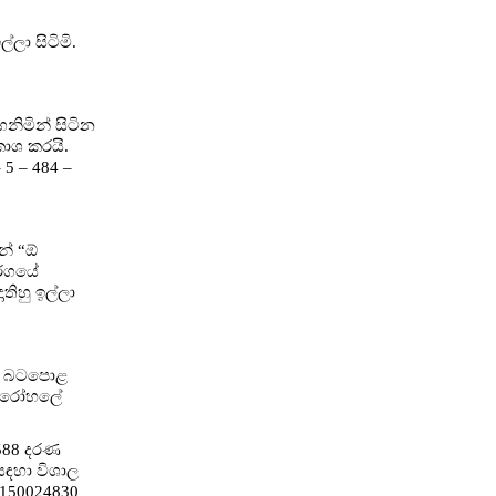
ලා සිටිමි.
ගනිමින් සිටින
කාශ කරයි.
5 – 484 –
න් “ඕ
ර්ගයේ
තිහු ඉල්ලා
ළ, බටපොළ
ෂණ රෝහලේ
1588 දරණ
සඳහා විශාල
0150024830