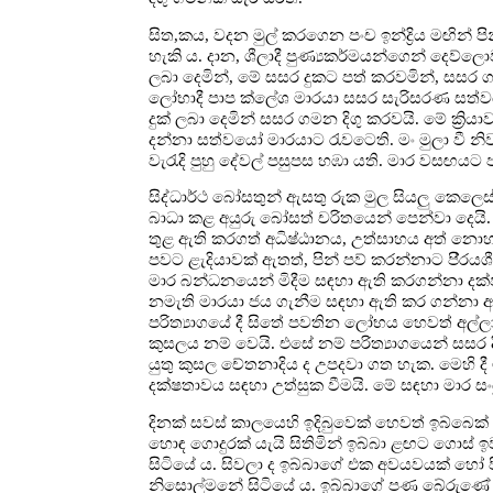
සිත,කය, වදන මුල් කරගෙන පංච ඉන්ද්‍රිය මඟින් 
හැකි ය. දාන, ශීලාදී පුණ්‍යකර්මයන්ගෙන් දෙව
ලබා දෙමින්, මේ සසර දුකට පත් කරවමින්, සසර ගම
ලෝභාදී පාප ක්ලේශ මාරයා සසර සැරිසරණ සත්වය
දුක් ලබා දෙමින් සසර ගමන දිගු කරවයි. මේ ක්‍ර
දන්නා සත්වයෝ මාරයාට රැවටෙති. මං මුලා වී නිව
වැරැදි පුහු දේවල් පසුපස හඹා යති. මාර වසඟයට පත
සිද්ධාර්ථ බෝසතුන් ඇසතු රුක මුල සියලු කෙලෙස්
බාධා කළ අයුරු බෝසත් චරිතයෙන් පෙන්වා දෙ
තුළ ඇති කරගත් අධිෂ්ඨානය, උත්සාහය අත් නොහළ
පවට ළැදියාවක් ඇතත්, පින් පව් කරන්නාට පි‍්‍රය
මාර බන්ධනයෙන් මිදීම සඳහා ඇති කරගන්නා දක්ෂ
නමැති මාරයා ජය ගැනීම සඳහා ඇති කර ගන්නා අධ
පරිත්‍යාගයේ දී සිතේ පවතින ලෝභය හෙවත් අල්ල
කුසලය නම් වෙයි. එසේ නම් පරිත්‍යාගයෙන් සස
යුතු කුසල චේතනාදිය ද උපදවා ගත හැක. මෙහි ද
දක්ෂතාවය සඳහා උත්සුක වීමයි. මේ සඳහා මාර ස
දිනක් සවස් කාලයෙහි ඉදිබුවෙක් හෙවත් ඉබ්බෙක්
හොඳ ගොදුරක් යැයි සිතිමින් ඉබ්බා ළඟට ගොස්
සිටියේ ය. සිවලා ද ඉබ්බාගේ එක අවයවයක් හෝ 
නිසොල්මනේ සිටියේ ය. ඉබ්බාගේ පණ බේරුණේ 