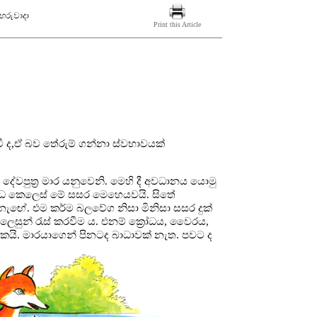
ඟහරුවාදා
Print this Article
ී ද,ඒ බව තේරුම් ගන්නා ස්වභාවයක්
දේවපුත්‍ර මාර යනුවෙනි. මෙහි දී අවධානය යොමු
විධ කෙලෙස් මේ සසර මෙහෙයවයි. සිතේ
නැඟේ. එම කර්ම බලවේග නිසා මිනිසා සසර දුක්
 කෙලෙසුන් රැස් කරවීම ය. එනම් ක්‍රෝධය, වෛරය,
කයි. මාරයාගෙන් පිනටද බාධාවක් නැත. පවට ද