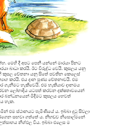
්හ. මෙහි දී අපට පෙනී යන්නේ මාරයා පිනට
ාරයා බාධා කරයි. ඊට විරුද්ධ වෙයි. කුසලය යනු
මෙහි කුසල චේතනා යනු සිතේ පවතින කෙලෙස්
යාග කරයි. එය දාන පුණ්‍ය චේතනාවයි. එම
 කර ගැනීමට හැකිවෙයි. එම හැකියාව දානමය
ගු කරවන ලෝභාදිය යටපත් කරවන දක්ෂතාවයෙන්
 මාර බන්ධනයෙන් මිදීමට කුසලය හෙවත්
ිය හැක.
ින් එම ස්ථානයට පැමිණියේ ය. ඉබ්බා දුටු සිවලා
ළට කරගෙන සඟවා ගත්තේ ය. නිහඬව නිසොල්මනේ
උත්සාහය නිශ්ඵල විය. ඉබ්බා එලෙස ම