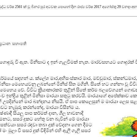
රී බුද්ධ වර්ෂ 2561 ක් වූ බිනර පුර අටවක පොහෝ දින රාජ්‍ය වර්ෂ 2017 අගෝස්තු 29 වනදා අ
‍රධාන සභාපති
ගොදුරු වී ඇත. මිනිසාට ද ඉන් ගැලවීමක් නැත. මාරවසඟයට ගොදුරක් ව
ර්මයේ සඳහන් ය. ක්ලේශ මාර,අභිසංස්කාර මාර, මච්චුමාර, ස්කන්ධමාර, 
ිසා මෙහෙයවනු ලබන්නේ මිනිස් සිත මගිනි. සිතේ හට ගන්නා වූ වි
මෙහෙය වේ. විවිධ ක්‍රියාකාරකම් තුළින් සිතේ කර්ම බලවේගයන් ගොඩ
ී පංච ඉන්ද්‍රිය තුළින් මිනිසා මාරයා සතුටු කරවයි. මාරයාගේ අපේක්ෂාව
හි උපදින්නේ මාර බන්දනය නිසයි. ඒ පාප කෙලෙසුන් ම මාරයා ලෙස සළ
වට නැඹුරු කරන්නේද, මාරයා විසින්ම ය.
ණාදී සියලු පාප කර්මත් දාන, ශීල භාවනාදි
ගමනට, සසර දුකට හේතු වන බැවින් මේ මාරයා
ේ සත්වයා සසර රඳවා තබා දුක් වේදනා ගෙන දීමට
මුලා වී සසර දුක් විඳිමින් එහි ඇලී ගැලී සසර