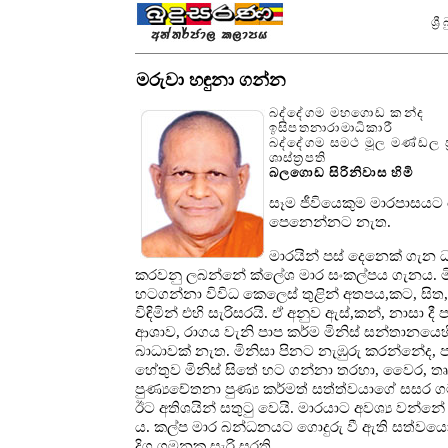
ශ්‍
මරුවා හඳුනා ගන්න
බද්දේගම මහගොඩ කන්ද
ඉසිපතනාරාමාධිකාරී
බද්දේගම සමථ මූල මණ්ඩල ප්
ශාස්ත්‍රපති
බලගොඩ සිරිනිවාස හිමි
සෑම ජීවියෙකුම මාරපාසයට 
පෙනෙන්නට නැත.
මාරයින් පස් දෙනෙක් ගැන ධ
කරවනු ලබන්නේ ක්ලේශ මාර සංකල්පය ගැනය. මින
හටගන්නා විවිධ කෙලෙස් තුළින් අතපය,කට, සිත,
විඳිමින් එහි සැරිසරයි. ඒ අනුව ඇස්,කන්, නාසා ද
ආශාව, රාගය වැනි පාප කර්ම මිනිස් සන්තානයෙ
බාධාවක් නැත. මිනිසා
පිනට නැඹුරු කරන්නේද, ප
හේතුව මිනිස් සිතේ හට ගන්නා තරහා, වෛර, තෘෂ්
පුණ්‍යචේතනා පුණ්‍ය කර්මත් සත්ත්වයාගේ සසර 
ඊට අතිශයින් සතුටු වෙයි. මාරයාට අවශ්‍ය වන්න
ය. කල්ප මාර බන්ධනයට ගොදුරු වී ඇති සත්වයෝ මං 
දිගු ගමනක සැරි සරති.