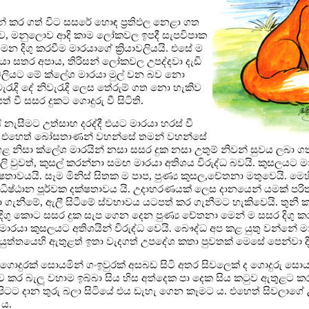
පින් කර ගත් විට සසරේ හොඳ ප්‍රතිඵල නෙළා ගත
්ලොව, මනුලොව ආදි කාම ලෝකවල ඉපදී සැපවිපාක
න දිගු කරවීම මාරයාගේ ක්‍රියාවලියයි. එසේ ම
ා සතර අපාය, තිරිසන් ලෝකවල උපද්දවා දැඩි
ියාවලියට මේ ක්ලේශ මාරයා මුල් වන බව නො
ැරැදි දේ නිවැරැදි ලෙස තේරුම් ගත නො හැකිව
් වී සසර දුකට ගොදුරු වී සිටිති.
 නැසීමට උත්සාහ දරද්දී එයට මාරයා හරස් වී
යි. එහෙත් බෝසතාණන් වහන්සේ තමන් වහන්සේ
 නිසා ක්ලේශ මාරයින් නසා සසර දුක නසා උතුම් නිවන් සුවය ලබා ගත
ශීලි වුවත්, කුසල් කරන්නා සමඟ මාරයා අතිශය විරුද්ධ බවයි. කුසලයට ම
තාවයයි. සෑම මිනිස් සිතක ම පාප, පුණ්‍ය කුසල,චේතනා මතුවෙයි. 
ිෂ්ඨාන පූර්වක දක්ෂතාවය යි. උදාහරණයක් ලෙස දානයෙන් යමක් පරිත්‍
ා ගැනීමේ, ඇලී සිටීමේ ස්වභාවය යටපත් කර ගැනීමට හැකිවෙයි. තුනී
ර දිගු කොට සසර දුක සැප ගෙන දෙන පුණ්‍ය චේතනා මෙන් ම සසර දි
ී මාරයා කුසලයට අතිශයින් විරුද්ධ වෙයි. බෞද්ධ අප කළ යුතු වන්නේ
ංයුත්තයෙහි ඇතුළත් ඉතා වැදගත් උපදේශ කතා පුවතක් මෙසේ පෙන්වා ද
 ගොදුරක් සොයමින් ගංඉවුරක් අසබඩ සිටි අතර සිවලෙක් ද ගොදුරු සොයම
 ඉව කර බැලූ වහාම ඉබ්බා සිය හිස අත්දෙක පා දෙක සිය කටුව ඇතු
පිටට දාන තුරු බලා සිටියේ එය ඩැහැ ගෙන කෑමට ය. එහෙත් සිවලාගේ 
ය.