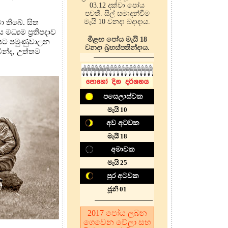
03.12 දක්වා පෝය
පවතී. සිල් සමාදන්වීම
මැයි 10 වනදා බදාදාය.
ා තිබේ. සිත
්‍යම ප්‍රතිපදාව
මීළඟ පෝය මැයි 18
ාවයට පමුණුවාලන
වනදා බ්‍රහස්පතින්දාය.
ින්ද, උත්තම
පසෙලාස්වක
මැයි 10
අව අටවක
මැයි 18
අමාවක
මැයි 25
පුර අටවක
ජූනි 01
2017
පෝය ලබන
ගෙවෙන වේලා සහ