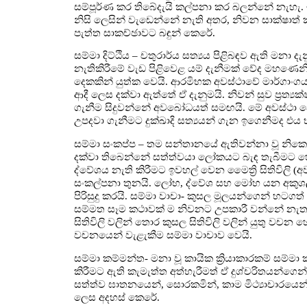
සම්පූර්ණ කර තිබේදැයි කල්පනා කර බලන්නේ නැහැ. 
නිසි ලෙසින් වැඩෙන්නේ නැති අතර, නිවන සාක්ෂාත්
පැත්ත සාකච්ඡාවට බඳුන් කෙරේ.
සම්මා දිට්ඨිය – චතුරාර්ය සත්‍යය පිළිබඳව ඇති මනා ද
නැතිකිරීමේ වැඩ පිළිවෙළ යම් දැනීමක් වේද මහණෙනි,
දෙකකින් යුත්ක වෙයි. ආරමිභක අවස්ථාවේ මාර්ගාංගයක
ආදී ලෙස දක්වා ඇත්තේ ඒ දැනුමයි. නිවන් සුව ප්‍රත්‍
ගැනීම සිදුවන්නේ අවබෝධයත් සමඟයි. මේ අවස්ථා දෙක
උපදවා ගැනීමට දුක්ඛාදි සත්‍යයන් ගැන ඉගෙනීමද 
සම්මා සංකප්ප – තම සන්තානයේ ඇතිවන්නා වූ නිකෙල
දක්වා තිබෙන්නේ සත්ත්වයා ලෝකයට බැඳ තැබීමට හේත
ද්වේශය නැති කිරීමට ඉවහල් වෙන මෛත්‍රි සිතිවිලි (අව
සංකල්පනා තුනයි. ලෝභ, ද්වේශ සහ මෝහ යන අකුශල මූල
පිරිසුදු කරයි. සම්මා වාචා- කුසල මූලයන්ගෙන් හටග
සම්මත සෑම කථාවක් ම නිවනට උපකාරී වන්නේ නැත.
සිතිවිලි වලින් තොර කුසල සිතිවිලි වලින් යුතු වචන
වචනයෙන් වැළැකීම සම්මා වාචාව වෙයි.
සම්මා කම්මන්ත- මනා වූ කායික ක්‍රියාකාරකම් සම්මා ක
කිරීමට ඇති කැමැත්ත අත්හැරීමත් ඒ දුශ්චරිතයන්ගෙන
සත්ත්ව ඝාතනයෙන්, සොරකමින්, කාම මිථ්‍යාචාරයෙන්
ලෙස අදහස් කෙරේ.