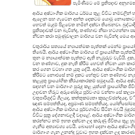
පැමිණීමට මේ ප්‍රතිපදාව අනුගම
ආර්ය අෂ්ටාංගික මාර්ගය ධර්මය තුළ විවිධ නම්වලින් හඳ
ඇලෙන සහ ගැටෙන අන්ත දෙකටම යොමු නොකොට මධ්‍යස්ථ
හෙවත් මැදුම් පිළවෙත නමින් දක්වා තිබෙනවා. බුද්ධා
ප්‍රතිපදාවක් වන බැවින්ද, තණ්හාව නිසා හටගන්නා 
නිවන කරා පමුණුවාලන මාර්ගය වන බැවින්ද මෙය ආර්
චතුරාර්ය සත්‍යයේ න්‍යායත්මක පැත්තක් මෙන්ම ප්‍රාය
තිබෙයි. ආර්ය අෂ්ටාංගික මාර්ගය ඒ ප්‍රායෝගික පැත්
තුන ම න්‍යායාත්මක පැත්තට ඇති නැඹුරුව වැඩියි. දුක
වන තණ්හාව, දුක නැති කිරීම හෙවත් නිවන යන කාර
කර ගෙන වටහා ගත යුතු දේයි. ආර්ය අෂ්ටාංගික මාර්ග
කිරීමට නොඑසේ නම් දුකට හේතුව වන තණ්හාව නැති ක
කළයුතු ප්‍රායෝගික කි‍්‍රයාකාරකම් සමුදායයි. ආර්ය අෂ
සඳහන් වන මාර්ගාංග පුරුදු කළ යුත්තේ ප්‍රායෝගික ජීවි
උදාවන හිරුට අරුණෝදය පූර්වංගම වන්නා සේ කල්‍යාණ 
චතුපාරිශුද්ධි ශීලයද, කත්තුකම්‍යතා කුසලච්ඡන්දයද, ච්
ඤාණ සම්පත්තියද, අප්‍රමාණ සම්පත්තියද, යෝනිසෝ
ආර්ය අෂ්ටාංගික මාර්ගය පූර්වගාමීව සිටින බවයි බුද
විවිධ සූත්‍ර දේශනාවලදී වදාළේ. ආර්ය අෂ්ටාංගික මාර
කරන්නට නම් ඉහත දක්වන ලද කරුණු ජීවිතය තුළ හුරු
ගැනීම අත්‍යාවශ්‍ය වෙයි. බොහෝ දෙනා ආර්ය අෂ්ටාංග
මාර්ගාංග ගැන උනන්දු වූවාට ඉහත දක්වන ලද කාරණා