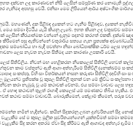
ඉහත දක්වන ලද කාරණාවන් නිසි ලෙසින් සම්පූර්ණ කර නොමැති පුද්ග
 කර ගැනීමද අපහසු වෙයි. එනිසා මෙම ලිපියෙන් ආර්ය අෂ්ටාංගික මා
ැනුමයි. මහණෙනි, දුක පිළිබඳ දුකෙන් හට ගැනීම පිළිබඳව, දුකෙන් නැතිවීම
 මෙය සම්මා දිට්ඨිය යැයි කියනු ලැබේ. ඉහත කියන ලද චතුසච්ච සම්මා
් ලෙසින් කි‍්‍රයාත්මක වන්නේ දැනුම පදනම් කරගත් එකකි. දුක්ඛේ ඤ
යක්ෂ කිරීමෙන් පසු ඇතිවන්නේ චතුරාර්ය සත්‍යය ගැන ප්‍රත්‍යක්ෂ අවබෝධ
ම සම්බෝධිය හා බැඳී පවත්නා නිසා බෝධිපාක්ෂික ධර්ම ලෙස හඳුන්වයි
එය භාවනා ලෙස නැවත නැවත සිතීමද යන කාරණා උපකාරි වෙයි.
ෙස් සිතිවිලිය. නිවන් මඟ හෙළිකරන නිකෙලෙස් සිතිවිලි හෙවත් කල
ුවන කාම වස්තූන්ට ඇති ආශා අත්හැරීමේ සිතිවිලි (නෙක්ඛම්ම සංකප
්‍යාපාද සංකප්ප), විහිංසා විතර්කයන් නසන කරුණා සිතිවිලි (අවිහිංසා 
යන්ට ප්‍රතිපක්ෂ වූ කුසල සිතිවිලි තුනක් වන මේ ත්‍රිවිධ සංකල්පන
ත් නිවන කරා නැඹුරු වූ යම් කථාවක් වේනම්, එය සම්මා වාචාව ලෙස හඳු
 ඒ හොඳ කථාවන් තුළත් රාගාදී කෙලෙස් යම් පමණකට තිබිය හැකිය. 
 හෙවත් කථාව සම්මා වාචාවයි. බොරුකීමෙන්, කේළාම් කීමෙන්, පරුෂ වච
ම්මන්ත නමින් හැඳින්වේ. කයින් සිදුකරනු ලබන දුශ්චරිතයන් සිදු නොකිර
් වැළැකීම සේ ම කුසල මූලික සුචරිතයන්ගෙන් යුක්තවීමත් සම්මා කම්මන
 වැළැකීම සිදු කරන අතරම ඒවා සිදු කිරීමට ඇති ආශාවද අත්හැර දැමීම