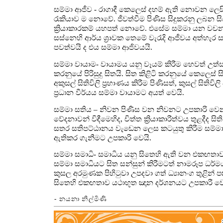
සම්මා ආජීව - රාගාදී කෙලෙස් දහම් ඇති නොවන ලෙසි
රැකියාව ම නොවේ. ජීවත්වීම පිණිස සිදුකරනු ලබන සියල
ක්‍රියාකාරකම් යහපත් නොවේ. එසේම සම්මා යන ව
සස්නෙහි ආර්ය ශ්‍රාවක තෙමේ වැරැදි ආජීවය අත්හැර 
පවත්වයි ද එය සම්මා ආජිවයයි.
සම්මා වායාම- වායාමය යනු වෑයම් කිරීම හෙවත් උත
කරනුයේ පිරිසුදු සිතයි. සිත කිළිටි කරනුයේ කෙලෙස් සිති
අකුසල් සිතිවිලි ප්‍රහාණය කිරීම පිණිසත්, කුසල් සිතිව
ප්‍රධාන වීර්යය සම්මා වායාමට අයත් වෙයි.
සම්මා සතිය – නිවන පිණිස වන නිවනට උපකාරි වෙන ය
වේදනාවන් විඳීමෙහිද, චිත්ත ක්‍රියාකාරීත්වය තුළදීද
සතර සතිපට්ඨානය වැඩෙන ලෙස කටයුතු කිරීම සම්මා 
ඇතිකර ගැනීමට උපකාරි වෙයි.
සම්මා සමාධි- සමාධිය යනු සිතෙහි ඇති වන එකඟතාව
සම්මා සමාධියට සිත සන්සුන් කිරීමටත් නාමරූප ධර්ම
කුසල අරමුණක පිහිටුවා උපදවා ගත් ධ්‍යානංග තුළි
සිතෙහි එකඟතාව යථාභූත ඤාන දර්ශනයට උපකාරී වෙ
- නයනා නිල්මිණි