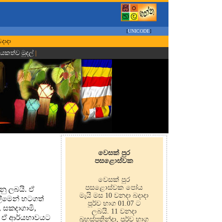
[
UNICODE
]
බදාදා
ායකත්ව මුදල්
|
වෙසක් පුර
පසළොස්වක
වෙසක් පුර
පසළොස්වක පෝය
නු ලබයි. ඒ
මැයි මස 10 වනදා බදාදා
ලීමෙන් හටගත්
පූර්ව භාග 01.07 ට
, සකදාගාමි,
ලබයි. 11 වනදා
් ඒ ආර්යභාවයට
බ්‍රහස්පතින්දා, පූර්ව භාග