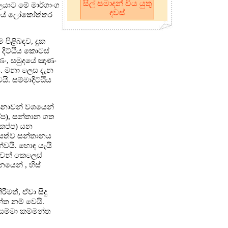
සිල් සමාදන් විය යුතු
ලයාට මේ මාර්ගාංග
දවස්
ර්ගයේ ලෝකෝත්තර
 පිළිබඳව, දුක
 දිට්ඨිය කොටස්
ාණං, සමුදයේ ඤාණං
යයි. මනා ලෙස දැන
. සම්මාදිට්ඨිය
්පනාවන් වශයෙන්
්ප), සන්තාන ගත
සංකප්ප) යන
ා සත්ව සන්තානය
න්වයි. හොඳ යැයි
එවන් කෙලෙස්
නයෙන් , හිස්
ීමත්, ඒවා සිදු
්ත නම් වෙයි.
 සම්මා කම්මන්ත