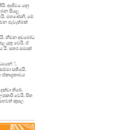
ියි. ආජීවය යනු
 ලබන සියලු
යි. මහණෙනි, මේ
ීවන පැවැත්මක්
ය යි. නිවන අවබෝධ
 කළ යුතු වෙයි. ඒ
ය යි. සතර සම්‍යක්
්ධයෙන්්,
සම්මා සතියයි.
 ඒකාග්‍රතාවය
දක්වා තිබේ.
උපකාරී වෙයි. සිත
 හෙවත් කුසල