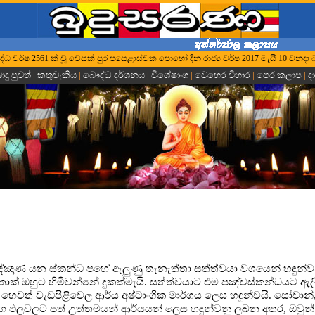
ී බුද්ධ වර්ෂ 2561 ක් වූ ‍වෙසක් පුර පස‍ෙ‍ළාස්වක පොහෝ දින රාජ්‍ය වර්ෂ 2017 මැයි 10 වනදා 
දු පුවත්
|
කතුවැකිය
|
බෞද්ධ දර්ශනය
|
විශේෂාංග
|
වෙහෙර විහාර
|
පෙර කලාප
|
ද
ිඤ්ඤාණ යන ස්කන්ධ පහේ ඇලුණු තැනැත්තා සත්ත්වයා වශයෙන් හඳුන්ව
තාක් ඔහුට හිමිවන්නේ දුකක්මැයි. සත්ත්වයාට එම පඤ්චස්කන්ධයට ඇ
දාව හෙවත් වැඩපිළිවෙල ආර්ය අෂ්ටාංගික මාර්ගය ලෙස හඳුන්වයි. සෝවාන්
ග ඵලවලට පත් උත්තමයන් ආර්යයන් ලෙස හඳුන්වනු ලබන අතර, ඔවුන