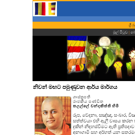
ශ්‍ර
මුල් පිටුව
|
බො
නිවන් මඟට පමුණුවන ආර්ය මාර්ගය
ශාස්ත්‍රපති
රාජකීය පණ්ඩිත
තලල්ලේ චන්දකිත්ති හිමි
රූප, වේදනා, සඤ්ඤා, සංඛාර, ව
සත්ත්වයා එහි ඇලී වාසය කරන 
දුකින් නිදහස්වීමට ඇති ප්‍රතිප
අනාගාමි සහ අර්හත් යන සතරම