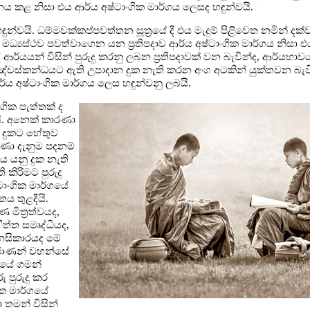
නය කළ නිසා එය ආර්ය අෂ්ටාංගික මාර්ගය ලෙසද හඳුන්වයි.
ුන්වයි. ධම්මචක්කප්පවත්තන සූත්‍රයේ දී එය මැදුම් පිළිවෙත නමින් දක්ව
ව පවත්වාගෙන යන ප්‍රතිපදාව ආර්ය අෂ්ටාංගික මාර්ගය නිසා එය මධ
දි ආර්යයන් විසින් පුරුදු කරනු ලබන ප්‍රතිපදාවක් වන බැවින්ද, ආර්යභ
පඤ්චස්කන්ධයට ඇති උපාදාන දුක නැති කරන අංග අටකින් යුක්තවන බැව
ය අෂ්ටාංගික මාර්ගය ලෙස හඳුන්වනු ලබයි.
ෝගික පැත්තක් ද
තයි. අනෙක් කාරණා
, දුකට හේතුව
ණා දැනුම පදනම්
ය යනු දුක නැති
ිරීමට පුරුදු
්ටාංගික මාර්ගයේ
තය තුළදීයි.
මිත්‍රත්වයද,
ිත්ත සමෘද්ධියද,
මනසිකාරයද මේ
ුරජාණන් වහන්සේ
්ගයේ ගමන්
 පුරුදු කර
ික මාර්ගයේ
 තමන් විසින්