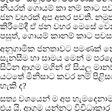
නියරත් ගොයම් කා නම් කාට පවස
ජන වහරක් අප අතර පවතී. නමුත් 
කිරීමේදී ඒ ජන වහර මෙසේ වෙනස්
පසුත්, ගොයම් කානම් කාට පවසම
අනුගාමික ජනතාවට පමණක් 
සැනසීම හා සාමය මෙන් ම පරලොව
සිටින ආගම මගින් ඒ සියලු මා
යටතේ මිනිසාට කවර නම් පිළි
හැකි ද?
සත්‍ය වශයෙන් ම අප හැමදෙනාම 
එය යි. ආගම යන්නට විවිධාකාර 