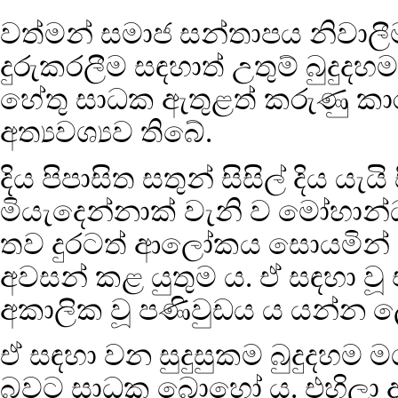
වත්මන් සමාජ සන්තාපය නිවාල
දුරුකරලීම සඳහාත් උතුම් බුදු
හේතු සාධක ඇතුළත් කරුණු කා
අත්‍යවශ්‍යව තිබේ.
දිය පිපාසිත සතුන් සිසිල් දිය යැ
මියැදෙන්නාක් වැනි ව මෝහාන්
තව දුරටත් ආලෝකය සොයමින් අ
අවසන් කළ යුතුම ය. ඒ සඳහා වූ
අකාලික වූ පණිවුඩය ය යන්න ල
ඒ සඳහා වන සුදුසුකම බුදුදහම මග
බවට සාධක බොහෝ ය. එහිලා ද