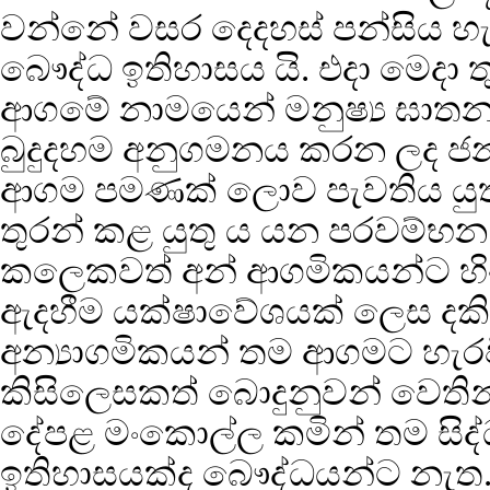
වන්නේ වසර දෙදහස් පන්සිය හ
බෞද්ධ ඉතිහාසය යි. එදා මෙදා 
ආගමේ නාමයෙන් මනුෂ්‍ය ඝාතන
බුදුදහම අනුගමනය කරන ලද ජන 
ආගම පමණක් ලොව පැවතිය යුත
තුරන් කළ යුතු ය යන පරවම්භ
කලෙකවත් අන් ආගමිකයන්ට හිංස
ඇදහීම යක්ෂාවේශයක් ලෙස දකි
අන්‍යාගමිකයන් තම ආගමට හැරවීම
කිසිලෙසකත් බොදුනුවන් වෙතින්
දේපළ මංකොල්ල කමින් තම සි
ඉතිහාසයක්ද බෞද්ධයන්ට නැත