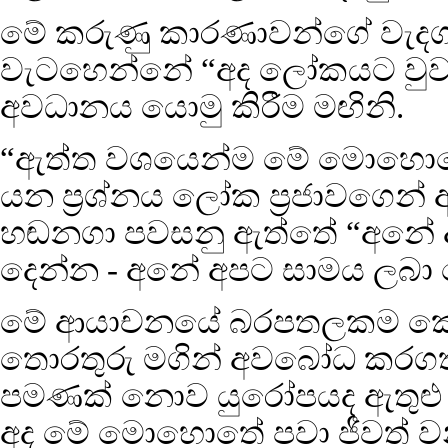
මේ කරුණු කාරණාවන්ගේ වැදග
වැටහෙන්නේ “අද ලෝකයට වුවමන
අවධානය යොමු කිරීම මඟිනි.
“ඇත්ත වශයෙන්ම මේ මොහොතේ ඔ
යන ප්‍රශ්නය ලෝක ප්‍රජාවගෙන්
හඬනගා පවසනු ඇත්තේ “අනේ අප
දෙන්න - අනේ අපට සාමය ලබා 
මේ ආයාචනයේ බරපතලකම කෙත
තොරතුරු මගින් අවබෝධ කරගත
පමණක් නොව යුරෝපයද ඇතුළු 
අද මේ මොහොතේ පවා ජීවත් ව