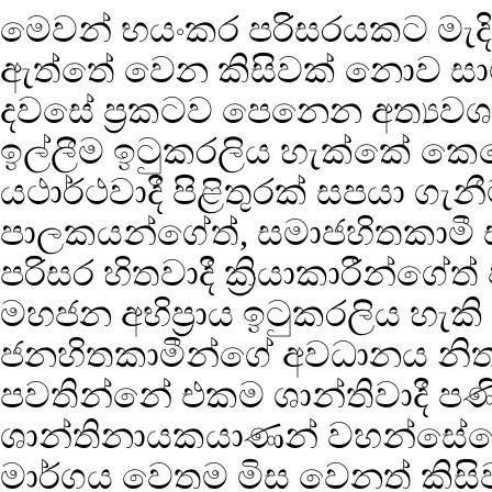
මෙවන් භයංකර පරිසරයකට මැදිවී 
ඇත්තේ වෙන කිසිවක් නොව සාමය 
දවසේ ප්‍රකටව පෙනෙන අත්‍යව
ඉල්ලීම ඉටුකරලිය හැක්කේ කෙසේ
යථාර්ථවාදී පිළිතුරක් සපයා ගැනී
පාලකයන්ගේත්, සමාජහිතකාමී ස
පරිසර හිතවාදී ක්‍රියාකාරීන්ග
මහජන අභිප්‍රාය ඉටුකරලිය හැකි
ජනහිතකාමීන්ගේ අවධානය නිතැත
පවතින්නේ එකම ශාන්තිවාදී පණිව
ශාන්තිනායකයාණන් වහන්සේගේ සම
මාර්ගය වෙතම මිස වෙනත් කිස