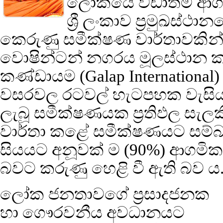
ලෝකයේ වඩාත්ම ආගමි
ශ්‍රී ලංකාව ප්‍රමුඛස්ථා
කෙරුණු සමීක්ෂණ වාර්තාවකින්
වොෂින්ටන් නගරය මූලස්ථාන ක
කණ්ඩායම
(Galap International
වසරවල රටවල් හැටපහක වැසිය
ලැබූ සමීක්ෂණයක ප්‍රතිඵල සැලකි
වාර්තා කළේ සමීක්ෂණයට සම්බන්ධ
සියයට අනූවක් ම (90%) ආගමික 
බවට කරුණු හෙළි වී ඇති බව ය
ලෝක ජනතාවගේ ප්‍රසාදජනක
හා ගෞරවනීය අවධානයට