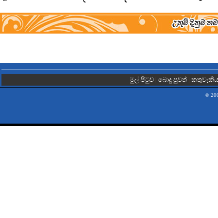
මුල් පිටුව
|
බොදු පුවත්
|
කතුවැකි
200
©