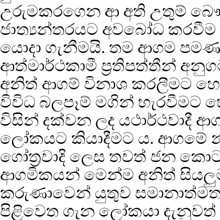
උරුමකරගෙන ආ අති උතුම් බෞද්
ජාත්‍යන්තරයට අවබෝධ කරවීම 
යොදා ගැනීමයි. තම ආගම පමණ
ආත්මාර්ථකාමී ප්‍රතිපත්තීන් අ
අනිත් ආගම් විනාශ කරලීමට 
විවිධ බලපෑම් මගින් හැරවීමට 
විසින් දක්වන ලද යථාර්ථවාදී ආ
ලෝකයට කියාදීමට ය. ආගමේ න
ගෝත්‍රවාදි ලෙස තවත් ජන ක
ආගමිකයන් මෙන්ම අනිත් සියලු
කරුණාවෙන් යුතුව සමානාත්මතාව
පිළිවෙත ගැන ලෝකයා දැනුවත් ක