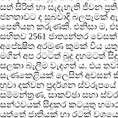
සත් සිරිත් හා සැදැහැති ජීවන ප්
ජනතාවට ද සුබවාදි බලපෑමක් ඇ
පෙනීයන කරුණකි. එනිසා ම, එක්
සහිතව 2561 ජාත්‍යන්තර වෙසක
අපේක්‍ෂිත අරමුණ කුමක් විය ය
මගින් අප රටටත් බුදු දහමටත් ස
සලකා බැලීම වැදගත් ය. එය තව
සැණකෙළියක් ලෙසින් අවසන්
හුවා දක්වන ප්‍රදර්ශන ස්වරූප
සම්මන්ත්‍රණ, සාකච්ඡා සභා ස්වරූ
සන්ථවයක් සිදුකර කටයුතු හමාර 
යුත්තේ ජාතියක් හා රටක් වශය