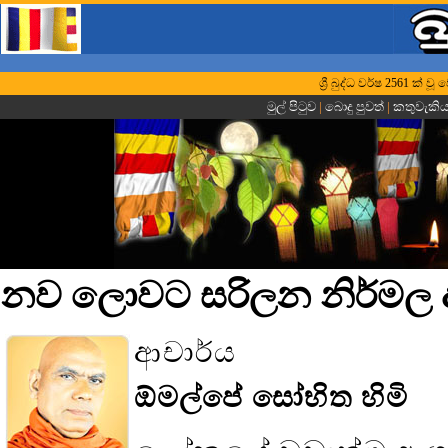
ශ්‍රී බුද්ධ වර්ෂ 2561 ක් 
මුල් පිටුව
|
බොදු පුවත්
|
කතුවැකි
නව ලොවට සරිලන නිර්මල
ආචාර්ය
ඕමල්පේ සෝභිත හිමි