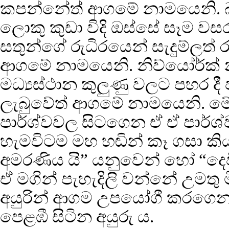
කපන්නේත් ආගමේ නාමයෙනි. 
ලොකු කුඩා විදි ඔස්සේ සෑම ව
සතුන්ගේ රුධිරයෙන් සැදුම්ලත් 
ආගමේ නාමයෙනි. නිව්යෝර්ක
මධ්‍යස්ථාන කුලුණු වලට පහර ද
ලැබුවේත් ආගමේ නාමයෙනි. ම
පාර්ශ්වවල සිටගෙන ඒ ඒ පාර්
හැමවිටම මහ හඬින් කෑ ගසා කි
අමරණිය යි” යනුවෙන් හෝ “දෙව
ඒ මගින් පැහැදිලි වන්නේ උමතු
අයුරින් ආගම උපයෝගී කරගෙන ප්‍ර
පෙළඹී සිටින අයුරු ය.