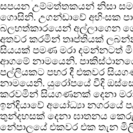
සපයන උම්මත්තකයන් නිසා සම
ගොසිනි. උගන්ඩාවේ අහිංසක පාස
බලහත්කාරයෙන් අල්ලාගෙන ගොස
අතවර කරමින් තෘප්තියක් ලබන්න
සියයක් පමණ මරා දමන්නටත් මින
ආගමේ නාමයෙනි. පාකිස්ථානයේ ත
පල්ලියකට පහර දී එකවර සිය
නාමයෙනි. යුරෝපයේ වීදි ඔස්සේ
කරවමින් සියගණනක් දෙනා මර
ඉන්දියාවේ අයෝධ්‍යා නගරයේ 
තුන්දහසක් දෙනා ඝාතනය කෙ
නේපාලයේ එකවර එක තැන මි