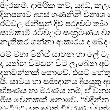
මැරකම්, දාමරික කම්, යුද්ධ, ක
දිනපතාම දහස් ගණනින් විනාශ 
රටවල මිනිසුන් දිවි පරදුවට තබා 
සාමකාමී රටවලට සංක්‍රමණය වන
නැතිකර ගන්නා ආකාරය ද ඛේද
මේ මහා මිනිස් ඝාතන හා ලේ වැ
ද යන්න විමසන විට ලැබෙන අවස
දනවන්නක් නොවේ. එයට හේතුව 
යි. සාමය හා සමාදානය දියයුතු 
භීෂණය හා මරණය නම්, ඒ වනාහි
මිස වෙනකක් නොවේ. “වඳීන්න
වැටීම” යනුවෙන් විවරණය වන්