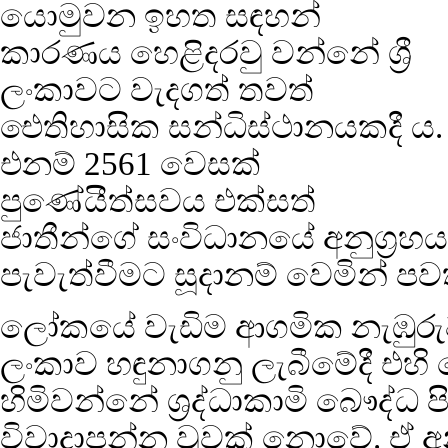
යොමුවන ඉහත සඳහන්
කාරණය හෙළිදරවු වන්නේ ශ්‍රී
ලංකාවට වැදගත් තවත්
ඓතිහාසික සන්ධිස්ථානයකදී ය.
එනම් 2561 වෙසක්
පුණේ‍යීත්සවය එක්සත්
ජාතීන්ගේ සංවිධානයේ අනුග්‍රහය
පැවැත්වීමට සූදානම් වෙමින් පව
ලෝකයේ වැඩිම ආගමික නැඹුරුව 
ලංකාව හඳුනාගනු ලැබීමේදී එහි
හිමිවන්නේ ශ්‍රද්ධාකාමි බෞද්ධ 
විවාදාපන්න වූවක් නොවේ. ඒ 