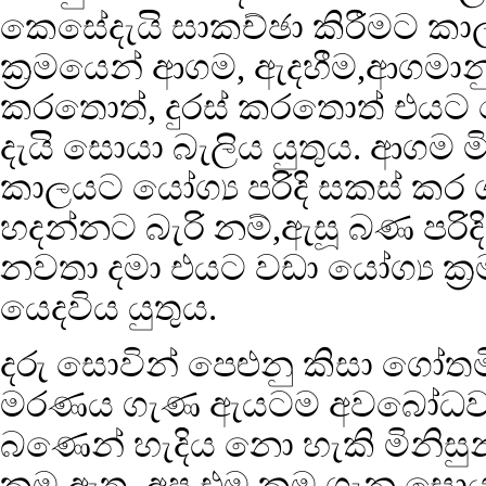
කෙසේදැයි සාකච්ඡා කිරීමට කාල
ක්‍රමයෙන් ආගම, ඇදහීම,ආගමාන
කරතොත්, දුරස් කරතොත් එයට 
දැයි සොයා බැලිය යුතුය. ආගම මින
කාලයට යෝග්‍ය පරිදි සකස් කර 
හදන්නට බැරි නම්,ඇසූ බණ පරිදි 
නවතා දමා එයට වඩා යෝග්‍ය ක්‍ර
යෙදවිය යුතුය.
දරු සොවින් පෙළුනු කිසා ගෝතම
මරණය ගැණ ඇයටම අවබෝධවන ක්
බණෙන් හැදිය නො හැකි මිනිසු
ක්‍රම ඇත. අප එම ක්‍රම ගැන සොයා 