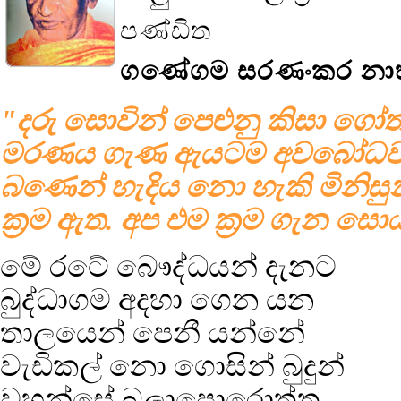
පණ්ඩිත
ගණේගම සරණංකර නාහ
"දරු සොවින් පෙළුනු කිසා ගෝත
මරණය ගැණ ඇයටම අවබෝධවන ක්
බණෙන් හැදිය නො හැකි මිනිසු
ක්‍රම ඇත. අප එම ක්‍රම ගැන සොය
මේ රටේ බෞද්ධයන් දැනට
බුද්ධාගම අදහා ගෙන යන
තාලයෙන් පෙනී යන්නේ
වැඩිකල් නො ගොසින් බුදුන්
වහන්සේ බලාපොරොත්තු