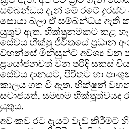
සම්බන්ධය දැන් මේ රටේ දුරස්ව
සොයා බලා ඒ සම්බන්ධය ඇති ක
යුතුව ඇත. භික්ෂුනමකට කළ හැ
සේවය භික්ෂු ජීවිතයේ ප්‍රධාන අ
වහන්සේ මිනිසුන්ට අවශ්‍ය වන පරි
ප්‍රයෝජනවත් වන පරිදි සකස් වි
සේවය දානයට, පිරිතට හා පාංශු
කාලය ගත වී ඇත. භික්ෂුන් ව
සමාජයත්, සමඟම භික්ෂූත්වයද රැක
යුතුය.
අවංකව රට දැයට වැඩ කිරීමට හ