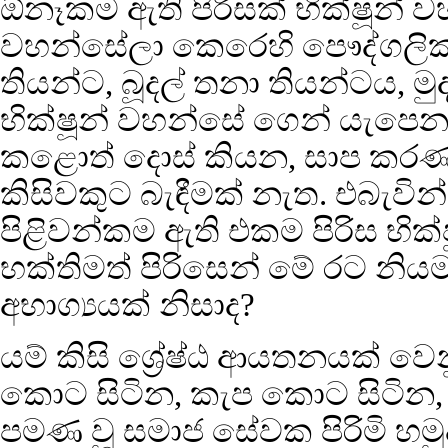
ඕනෑකම ඇති පිරිසක් භික්ෂූන්
වහන්සේලා කෙරෙහි පෞද්ගලිකත
තියන්ට, බූදල් තනා තියන්ටය, 
භික්ෂූන් වහන්සේ ගෙන් යැප
කළොත් දොස් කියන, සාප කරණ ප
කිසිවකුට බැඳීමක් නැත. එබැවි
පිළිවන්කම ඇති එකම පිරිස භික්
භක්තිමත් පිරිසෙන් මේ රට න
අභාග්‍යයක් නිසාද?
යම් කිසි ශ්‍රේෂ්ඨ ආයතනයක් වෙන
කොට සිටින, කැප කොට සිටින, බ
පමණ වූ සමාජ සේවක පිරිමි හමු