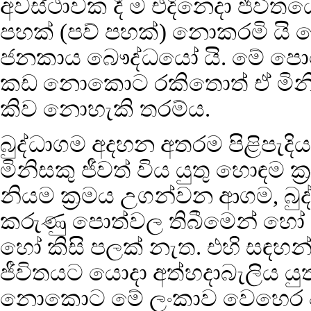
අවස්ථාවක දී ම එදිනෙදා ජීවිතයේ ස
පහක් (පව් පහක්) නොකරමි යි 
ජනකාය බෞද්ධයෝ යි. මේ පො
කඩ නොකොට රකිතොත් ඒ මිනිස
කිව නොහැකි තරම්ය.
බුද්ධාගම අදහන අතරම පිළිපැදිය
මිනිසකු ජීවත් විය යුතු හොඳම ක්
නියම ක්‍රමය උගන්වන ආගම, බුද
කරුණු පොත්වල තිබීමෙන් හෝ ඒ
හෝ කිසි පලක් නැත. එහි සඳහන් ග
ජීවිතයට යොදා අත්හදාබැලිය යුතු
නොකොට මේ ලංකාව වෙහෙර විහ