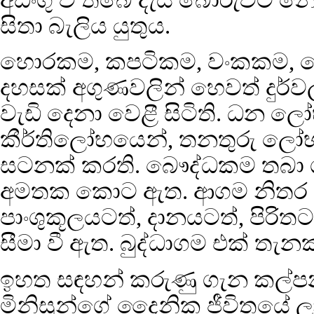
සිතා බැලිය යුතුය.
හොරකම, කපටිකම, වංකකම, බොරු
දහසක් අගුණවලින් හෙවත් දුර්ව
වැඩි දෙනා වෙළී සිටිති. ධන
කීර්තිලෝභයෙන්, තනතුරු ල
සටනක් කරති. බෞද්ධකම තබා ශ
අමතක කොට ඇත. ආගම නිතර සි
පාංශුකූලයටත්, දානයටත්, පිරිතට
සීමා වී ඇත. බුද්ධාගම එක් ත
ඉහත සඳහන් කරුණු ගැන කල්පන
මිනිසුන්ගේ දෛනික ජීවිතයේ ලා 