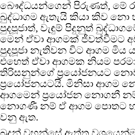
බෞද්ධයන්ගෙන් පිරුණත්, මේ ර
බුද්ධාගම ඇතැයි කියා කිව නො 
පුදපූජාත්, වැඳුම් පිදුනුත් බ
මෙන් ඒවා ආගමක් ජීවත්වීමට අව
පුදපූජා නැතිවන විට ආගම මිය යය
එහෙත් ඒවා ආගමක නියම පරම
තිරිසනුන්ගේ ප්‍රයෝජනයට නො
ප්‍රයෝජනයටයි. මිනිසා ආගම න
ආගමෙන් ප්‍රයෝජන නොගනී නම්
නොගණී නම් ඒ ආගම පොතට හා ස
වනු ඇත.
බුදුන් වහන්සේ ඇත්ත වශයෙන්