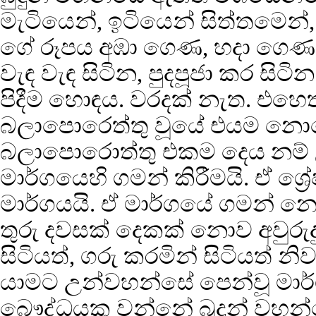
මැටියෙන්, ඉටියෙන් සිත්තමෙන
ගේ රූපය අඹා ගෙණ, හදා ගෙ
වැඳ වැඳ සිටින, පුදපූජා කර සිට
පිදීම හොඳය. වරදක් නැත. එහ
බලාපොරෙත්තු වූයේ එයම නො
බලාපොරොත්තු එකම දෙය නම් උන
මාර්ගයෙහි ගමන් කිරීමයි. ඒ ශ්‍ර
මාර්ගයයි. ඒ මාර්ගයේ ගමන් 
තුරු දවසක් දෙකක් නොව අවුරුදු ස
සිටියත්, ගරු කරමින් සිටියත් 
යාමට උන්වහන්සේ පෙන්වූ මාර්
බෞද්ධයකු වන්නේ බුදුන් වහන්