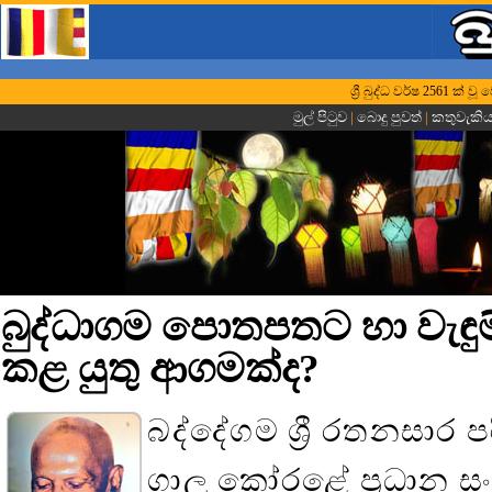
ශ්‍රී බුද්ධ වර්ෂ 2561 ක් 
මුල් පිටුව
|
බොදු පුවත්
|
කතුවැකි
බුද්ධාගම පොතපතට හා වැඳුම
කළ යුතු ආගමක්ද?
බද්දේගම ශ්‍රී රතනසාර 
ගාලු කෝරළේ ප්‍රධාන 