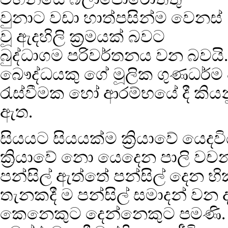
වුනාට වඩා හාත්පසින්ම වෙනස්
වූ ඇදහිලි ක්‍රමයක් බවට
බුද්ධාගම පරිවර්තනය වන බවයි.
බෞද්ධයකු ගේ මූලික ගුණධර්ම 
රැස්වීමක හෝ ආරම්භයේ දී කි
ඇත.
සියයට සියයක්ම ක්‍රියාවේ යෙදවි
ක්‍රියාවේ නො යෙදෙන පාලි ව
පන්සිල් ඇත්තේ පන්සිල් දෙන භි
තැනකදී ම පන්සිල් සමාදන් වන
කෙනෙකුට දෙන්නෙකුට පමණි. ප