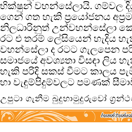
භික්ෂුන් වහන්සේලායි. ගම්වල 
ගෙන් ගත හැකි ප්‍රයෝජනය අප්‍රම
නිලධාරිනුත් උන්වහන්සේලා ක
රට එ තරම් ලේසියෙන් හැදිය හැ
වහන්සේලා ද රටට ගැලපෙන පරිද
සමාජයේ අවශ්‍යතා විසඳා ලිය හ
හැකි පරිදි සකස් වීමට කාලය 
හා වැඳුම්පිදුම්වලට පමණක් සීම
උපුටා ගැනීම බුදුහාමුදුරුවෝ ග්‍රන්