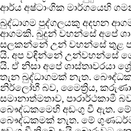
ආර්ය අෂ්ටාංගික මාර්ගයෙහි ග
බුද්ධාගම පුද්ගලයකු අදහන ආ
ආගමකි. බුදුන් වහන්සේ අපේ ශ
සලකන්නේ උන් වහන්සේ තුළ පැව
යි. අප වඳින්නේ උන්වහන්සේ 
යි. ඒ නිසා අපේ ශාස්තෘවරයා ශ්‍
තැන බුද්ධාගමක් නැත. බෞද්ධකමක
නිර්ලෝභී බව, මෛත්‍රිය, කරුණ
සමානාත්මතාව, පාරාර්ථකාමී බව
බෞද්ධකමෙහි අඩංගු වී ඇත. මේ
බෞද්ධකමක් නැත. මේ ගුණධර්ම
අඩංගු වී තිබේ දැයි බොරුවට 