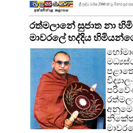
ශ්‍රී බුද්ධ වර්ෂ 2560 ක් වූ බිනර ප
රත්මලානේ සුජාත නා හිම
මාවරලේ භද්දිය හිමියන්ගේ
හෝමාග
මධ්‍යස
පළාතේ 
විද්‍ය
පරිවේණ
රත්මලා
අනුමෝ
නිකේතන
මාවරලේ