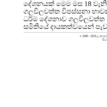
දේශනයක් මෙම මස 18 වැනි
ගලවිලවත්ත විපස්සනා භාවනා
ධර්ම දේශනාව ගලවිලවත්ත අ
සමිතියේ දායකත්වයෙන් පැව
2000 - 2016 ලංකාවේ ස
©
සිය