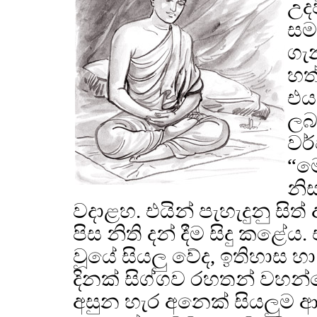
උද
සම
ගැ
හත්
එය
ලබ
වර
“ම
නි
වදාළහ. එයින් පැහැදුනු සිත
පිස නිති දන් දීම සිදු කළේය
වූයේ සියලු වේද, ඉතිහාස හ
දිනක් සිග්ගව රහතන් වහන්සේ
අසුන හැර අනෙක් සියලුම