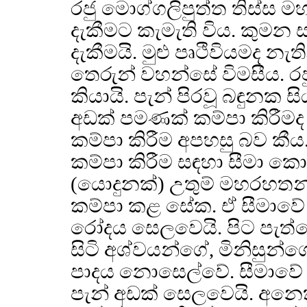
රජු මොග්ගලිපුත්ත තිස්ස 
දැකීමට කැමැති විය. කුමන ස
දැකීමයි. මුළු පෘථිවියමද න
තෙරුන් වහන්සේ විමසීය. ර
කියායි. පැන් පිරවූ බඳුනක 
අඩක් පමණක් කම්පා කිරීමද
කම්පා කිරීම අපහසු බව 
කම්පා කිරීම සඳහා සීමා
(යොදුනක්) උතුම් මහරහතන
කම්පා කළ සේක. ඒ සීමාවේ 
රෝදය සෙලවෙයි. පිට පැත්
සිටි අශ්වයන්ගේ, මිනිසුන
පාදය නොසෙල්වේ. සීමාවේ ත
පැන් අඩක් සෙලවෙයි. අනෙ