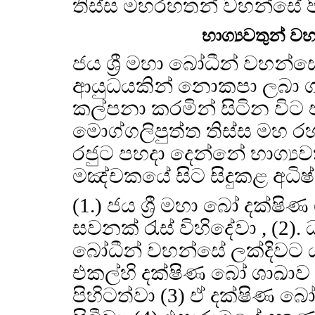
තිස්ස මහරහතන් වහන්සේ ප
භාග්‍යවතුන් 
ජය ශ්‍රී මහා බෝධීන් වහන්
ආයුධයකින් නොකපා ලබා 
කල්පනා කරමින් සිටින විට
මොග්ගලිපුත්ත තිස්ස මහ ර
රජුට පහදා දෙන්නේ භාග්‍යව
මඤ්චකයේ සිට සිදුකළ අධිෂ්
(1.) ජය ශ්‍රී මහා බෝ දක්ෂ
සවනක් රැස් විහිදේවා , (2
බෝධීන් වහන්සේ ලක්දිවට 
එකල්හි දක්ෂිණ බෝ ශාඛාව
පිහිටත්වා (3) ඒ දක්ෂිණ බ