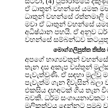
සිටීවා, (4) ථූපාරාමයේ දකු
ඒ ධාතුන් වහන්සේ යමක මහා ප්
ධාතුන් වහන්සේ රත්නමාලි මහ
මවා ඒ ධාතුන් වහන්සේ යමක ම
අධිෂ්ඨාන පහයි. ඒ අනුව ධ
වහන්සේ සම්බන්ධව කටයුතු ස
මොග්ගලිපුත්ත තිස
අපගේ භාග්‍යවතුන් වහන්සේ 
තැන දස අකැප වස්තූන් මු
පැවැත්වුණි. ඒ සඳහා මුල
පැවැත්ම ගැන දිවැසින් බලා
එකසිය දහඅටක් ගිය තැන ව
බවකි. ධර්ම සංගායනාවකට
මූලිකත්වය දෙන්නට ප්‍රමුඛ ව