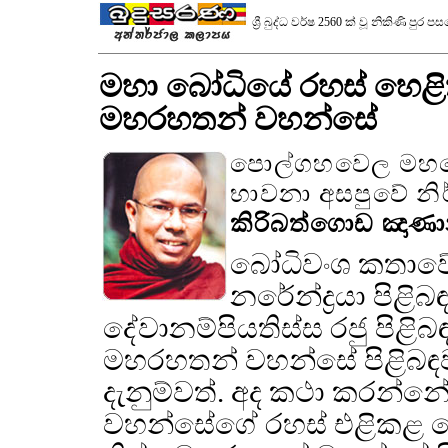
ශ්‍රී බුද්ධ වර්ෂ 2560 ක් වූ නිකිණි ප
මහා බෝධියේ රහස් හෙළි
මහරහතන් වහන්සේ
පොල්ගහවෙල මහම
භාවනා අසපුවේ නිර
කිරිබත්ගොඩ ඤාණාන
බෝධිවංශ කතාව
නරේන්ද්‍රයා පිළිබ
දේවානම්පියතිස්ස රජු පිළිබඳ
මහරහතන් වහන්සේ පිළිබඳව
දැනුම්වත්. අද කථා කරන්න
වහන්සේගේ රහස් එළිකළ ම