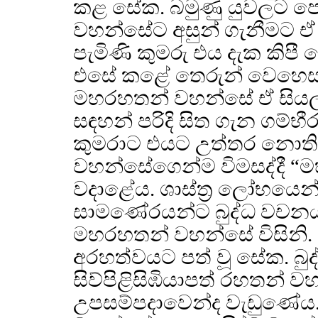
කළ සේක. බමුණු යුවලට ප
වහන්සේට අසුන් ගැනීමට ඒ
පැමිණි කුමරු එය දැක කිපී 
එසේ කළේ තෙරුන් වෙහෙසව
මහරහතන් වහන්සේ ඒ සියල්ලට
සඳහන් පරිදි සිත ගැන ගම්භීර
කුමරාට එයට උත්තර නොතිබු
වහන්සේගෙන්ම විමසද්දී “ම
වදාළේය. ශාස්ත්‍ර ලෝභයෙන් 
සාමණේරයන්ට බුද්ධ වචනය
මහරහතන් වහන්සේ විසිනි.
අරහත්වයට පත් වූ සේක. බු
සිව්පිළිසිඹියාපත් රහතන්
උපසම්පදාවෙන්ද වැඩුණේය.