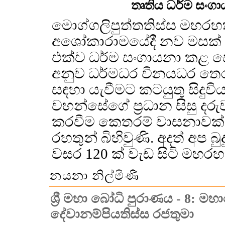
තෘතිය ධර්ම සංගා
මොග්ගලිපුත්තතිස්ස මහර
අශෝකාරාමයේදී නව මසක් 
එක්ව ධර්ම සංගායනා කළ 
අනුව ධර්මධර විනයධර තෙර
සඳහා යැවීමට කටයුතු සිදුව
වහන්සේගේ ප්‍රධාන සිසු ද
කරවීම කෙතරම් වාසනාවක්ද?
රහතුන් බිහිවුණි. අදත් අප 
වසර 120 ක් වැඩ සිටි මහර
නයනා නිල්මිණි
ශ්‍රී මහා බෝධි පුරාණය - 8: ම
දේවානම්පියතිස්ස රජතුමා