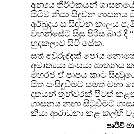
අන්‍යය තීර්ථකයන් ශාසනයේ
සිටීම නිසා සිදුවන ශාසනය
අර්බුදය සංසිඳුවන කාලය පැ
වහන්සේට සිසු පිරිස බාර ද
හුදකලාව සිටි සේක.
සත් අවුරුද්දක් පෝය නොකොට
අමාත්‍යයා සංඝයා ඝාතනය 
මහරජ ඒ පාපය කාට සිදුවූයේ
සිත සංසිඳුවීමට සමත් මහා 
දූතයන් තුන්වරක් පිටත් ක
ශාසනය නඟා සිටුවීමට ශාසන 
කියා ආරාධනා කළ කල්හි 
පෘථිවි 