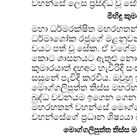
වහන්සේ ලෙස ප්‍රසිද්ධ වූ ස
මිහිඳු කු
මහා ධර්මරක්ෂිත මහරහතන්
ධර්මාශෝක රජුගේ මළනුවන් ව
වයට පත් වූ සේක. ඒ වගේම 
කොට ශාසනයට ඇතුළු නොවූ 
කුමාරයාත් දහඅට හැවිරිදි ස
සසුනේ පැවිදි කරවීය. ඔවුහු 
මොග්ගලිපුත්ත තිස්ස මහර
බුද්ධ වචනයම ඉගෙන ගෙන අර
මහරහතන් වහන්සේ මොග්ගල
වහන්සේගේ ප්‍රධාන ශිෂ්‍යයා
මොග්ගලිපුත්ත තිස්