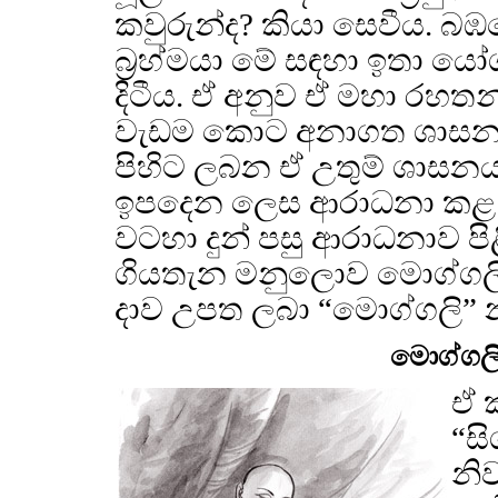
කවුරුන්ද? කියා සෙවීය. බඹ
බ්‍රහ්මයා මේ සඳහා ඉතා යෝග
දිටීය. ඒ අනුව ඒ මහා රහතන්
වැඩම කොට අනාගත ශාසනස
පිහිට ලබන ඒ උතුම් ශාසන
ඉපදෙන ලෙස ආරාධනා කළ සේක
වටහා දුන් පසු ආරාධනාව 
ගියතැන මනුලොව මොග්ගලි 
දාව උපත ලබා “මොග්ගලි” නමින
මොග්ගලි 
ඒ ක
“ස
නිව