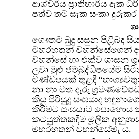
ආශ්චර්ය ප්‍රාතිහාර්ය දැක ධර
පත්ව තම සැක සංකා දුරුකර
ශා
ගෞතම බුදු සසුන පිළිබඳ සිය
මහරහතන් වහන්සේගෙන් ද
වහන්සේ හා එක්ව ශාසන ශුද
ලවා මුළු ජම්බුද්ධීපයේම සිටි
මණ්ඩපයක් තුළදී “භාග්‍යවතු
නා නා මත දැරූ ශ්‍රමණවේෂධා
කියූ පිරිසුදු සංඝයාද හඳුනා
කිරීමට සංඝයාට පොහොය ක
කටයුත්තකදීම මූලික අනුශා
මහරහතන් වහන්සේමැ ය.