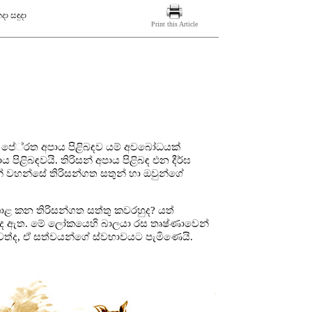
දා සඳුදා
Print this Article
න් පේ‍්‍රත අපාය පිළිබඳව යම් අවබෝධයක්
පිළිබඳවයි. තිරිසන් අපාය පිළිබඳ එන දීර්ඝ
ජාණන් වහන්සේ තිරිසන්ගත සතුන් හා ඔවුන්ගේ
 කන තිරිසන්ගත සත්තු කවරහුද? යත්
 ද ඇත. මේ ලෝකයෙහි බාලයා රස තෘෂ්ණාවෙන්
්ද, ඒ සත්වයන්ගේ ස්වභාවයට පැමිණෙයි.