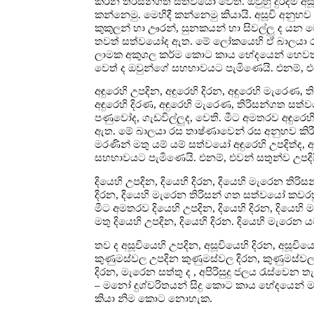
කරන තිරිසන්ගත සත්වයෝ වෙති. ඔවුහු දුරදීම අසූ
කන්නෙමු. මෙහිදී කන්නෙමු කියායි. අසූචි අනු
කුකුලන් හා ඌරන්, සුනකයන් හා සිවල්ලු ද යන 
තවත් සත්වයෝද ඇත. මේ ලෝකයෙහි ඒ බාලයා රස 
ලාමක අකුශල කර්ම කොට කාය භේදයෙන් හෙවත් 
වෙත් ද ඔවුන්ගේ සහභාවයට පැමිණෙයි. එනම්, එව
අඳුරෙහි උපදින, අඳුරෙහි දිරන, අඳුරෙහි මැරෙණ,
අඳුරෙහි දිරණ, අඳුරෙහි මැරෙණ, තිරිසන්ගත සත
පණුවෝද, ගැඩවිල්ලුද, වෙති. මීට අමතරව අඳුරෙ
ඇත. මේ බාලයා රස තාෂ්ණාවෙන් රස අනුභව කිර
මරණින් මතු යම් යම් සත්වයෝ අඳුරෙහි උපදිත්ද, අඳ
සහභාවයට පැමිණෙයි. එනම්, එවන් සතුන්ව උපදිය
දියෙහි උපදින, දියෙහි දිරන, දියෙහි මැරෙන තිරි
දිරන, දියෙහි මැරෙන තිරිසන් ගත සත්වයෝ කවරහුද
මීට අමතරව දියෙහි උපදින, දියෙහි දිරන, දිය
මතු දියෙහි උපදින, දියෙහි දිරන. දියෙහි මැරෙ
තව ද අසූචියෙහි උපදින, අසූචියෙහි දිරන, අසූචියෙ
කුණුමස්වල උපදින කුණුමස්වල දිරන, කුණුමස්වල 
දිරන, මැරෙන සත්තු ද , අපිරිසුදු ජලය රැස්වෙන
– මනෝ දුශ්චරිතයන් සිදු කොට කාය භේදයෙන් මර
කියා නිම කොට නොහැක.