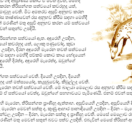
චි ගඳ ආඝ්‍රාණය කොට ඒ වෙත දුවත්, මෙහිදී
භව කරන තිරිසන්ගත සත්වයෝ කවරහුද යත්,
මොවුහු වෙති. මීට අමතරව අසූචි අනුභව කරන
තෘෂ්ණාවෙන් රස අනුභව කිරීම සඳහා මෙහිදී
මරණින් මතු අසූචි අනුභව කරන යම් සත්වයෝ
න් සතුන්ව උපදියි.
 තිරිසන්ගත සත්වයෝ ඇත. අඳුරෙහි උපදින,
්වයෝ කවරහුද යත්, ලොකු පණුවෝද, කුඩා
හි උපදින, දිරන අඳුරෙහි මැරෙන තවත් සත්වයෝ
ීම සඳහා මෙහිදී පව්කම් කොට කාය භේදයෙන්
ුරෙහි දිරත්ද, අඳුරෙහි මැරෙත්ද, ඔවුන්ගේ
ි.
සන්ගත සත්වයෝ වෙති. දියෙහි උපදින, දියෙහි
 යත් මත්ස්‍යයෝද, කැසුබුවෝද, කිඹුල්ලුද වෙති.
ෙහි මැරෙන තවත් සත්වයෝ වෙති. මේ බාලයා මෙලොව රස අනුභව කිරීම 
න යම් ඒ සත්වයෝ වෙත්ද, ඔවුන්ගේ සහභාවයට පැමිණෙයි. එනම් එවන් සතු
හි මැරෙන, තිරිසන්ගත ප්‍රාණීහු ඇත්තාහ. අසූචියෙහි උපදින, අසූචියෙහි
මැරෙන මෙවන් සත්තු ද, කුණුූ ආහාර පානාදියෙහි උපදින – දිරන – මැර
 තැන්වල උපදින – දිරන, මැරෙන සත්තු ද ප්‍රාණීහු වෙති. මෙසේ මෙලොව 
ණින් මතු මෙවන් සතුන් බවට පත්ව උපදිති. එබැවින් මෙසේ තිරිසන් 