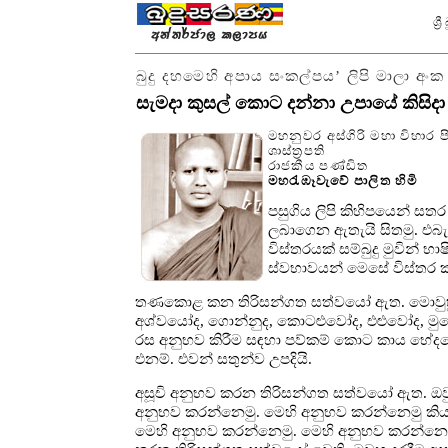
ශ්
බුදු දහමෙහි අපාය සංකල්පය’ ලිපි මාලා අංක
සැමදා කුසල් කොට දන්නා උපායේ කිසිද
මහනුවර අස්ගිරි මහා විහාර 
ශාස්ත්‍රපති
රාජකීය පණ්ඩිත
මහරැඹෑවැවේ පාලිත හිමි
පසුගිය ලිපි කිහිපයෙන් සත
ලබාගෙන ඇතැයි සිතමු. එබැවි
විස්තරයක් සම්බුදු මුවින් භ
ස්වභාවයන් මෙසේ විස්තර 
තණකොළ කන තිරිසන්ගත සත්වයෝ ඇත. මොවුහු 
අශ්වයෝද, ගොන්නුද, කොටළුවෝද, එළුවෝද, මු
රස අනුභව කිරීම සඳහා පව්කම් කොට කාය භේද
එනම්. එවන් සතුන්ව උපදියි.
අසූචි අනුභව කරන තිරිසන්ගත සත්වයෝ ඇත. ඔවුහ
අනුභව කරන්නෙමු. මෙහි අනුභව කරන්නෙමු කිය
මෙහි අනුභව කරන්නෙමු. මෙහි අනුභව කරන්නෙමුයි