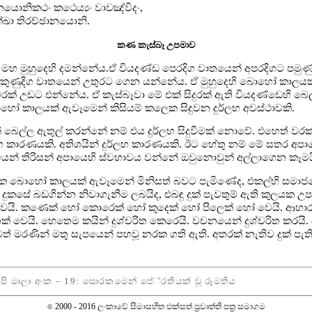
යොනිකථං කථෙය්‍යං වාවඤ්විදං,
ක්ඛා තිරච්ඡානයොනි.
කණ කැස්බෑ උපමාව
ඩක් මහ මුහුදෙහි දමන්නේය.ඒ වියදණ්ඩ පෙරදිග වාතයෙන් අපරදිගට ප
. දකුණුදිග වාතයෙන් උතුරට ගෙන යන්නේය. ඒ මුහුදෙහි බොහෝ කාලය
වරක් උඩට එන්නේය. ඒ කැස්බෑවා මේ එක් සිදුරක් ඇති වියදණ්ඩෙහි බෙ
ෝ කාලයක් ඇවෑමෙන් කිසියම් කලෙක සිදුවන දුර්ලභ අවස්ථාවකි.
ෙන් බෙල්ල ඇතුල් කරන්නේ නම් එය දුර්ලභ සිදුවීමක් නොවේ. එහෙත් වරක
ර්ලභ කාරණයකි. අතිශයින් දුර්ලභ කාරණයකි. ඊට හේතු නම් මේ සතර අපා
විශේෂයෙන් තිරිසන් අපායෙහි ස්වභාවය වන්නේ ඔවුනොවුන් අල්ලාගෙන කෑමය
ලයක බොහෝ කාලයක් ඇවෑමෙන් මිනිසත් බවට පැමිණේද, එකල්හි සමාජය
දුකසේ බඩගින්න නිවාගැනීම ලබයිද, එබඳු දුක් පැවතුම් ඇති කුලයක උපදී.
ෙයි. කණෙක් හෝ කොරෙක් හෝ කුදෙක් හෝ පිලෙක් හෝ වෙයි. ආහාර, පැන්
ි. හෙතෙම කයින් දුශ්චරිත කෙරෙයි. වචනයෙන් දුශ්චරිත කරයි. සිති
වත් මරණින් මතු සැපයෙන් පහවූ නරක ගති ඇති. අතරක් නැතිව දුක් පැ
ිපි මාලා අංක – 19: සොරකමෙන් පේ‍්‍රතියක් වූ රූමතිය
2000 - 2016 ලංකාවේ සීමාසහිත එක්සත් ප‍්‍රවෘත්ති පත්‍ර සමාගම
©