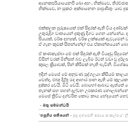
අනෙකපරියායෙනපි ඛො අහං, භික්ඛවෙ, තිරච්ඡාන
භික්ඛවෙ, න සුකරං අක්ඛානෙන පාපුණිතුං යාව දු
එක්කලක පුරුෂයෙක් එක් සිදුරක් ඇති විය දණ්
උතුරුදිග වාතයෙන් දකුණුූ දිගට ගෙන යන්නේය
සියයක්, වර්ෂ දහසක්, වර්ෂ ලක්ෂයක් ඇවෑමෙන් 
ඒ ගැන කුමක් සිතන්නේද? එය ඒකාන්තයෙන් බොහ
ඒ කණකැස්බා මේ එක් සිදුරක් ඇති වියදඬු සිදුර
විසින් වරක් මිනිසත් බව ලැබීම ඊටත් වඩා වූ දු
කුසල ක්‍රියාවක්, පින් කිරීමක් නැති බැවිනි. 
ඉදින් මෙසේ මේ අනුවණ පුද්ගලයා කිසියම් කා
වෙත්ද, එබඳු දිළිඳු මද ආහාර පාන ඇති යම් කුලයක 
දුෂ්කර වෙයි. මිටි වෙයි. බොහෝ ආබාධ ඇත්තේ ව
තැනක් සහ පහන් දල්වන උපකරණ නොලබන්නෙක් වෙය
මෙසේ ත්‍රිවිධ දුශ්චරිත කොට කාය භේදයෙන් හෙ
- මතු සම්බන්ධයි
‘
පසුගිය සතියෙන් -
බුදු දහමෙහි අපාය සංකල්පය’ ල