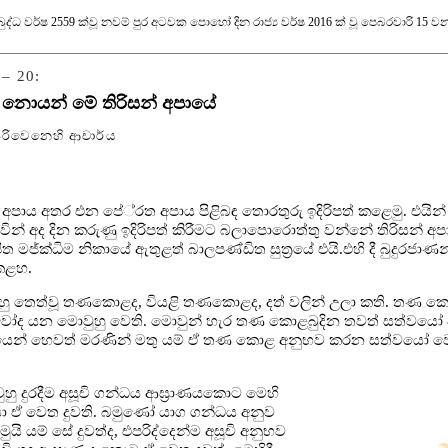
‍රී බුද්ධ වර්ෂ 2559 ක්වූ නවම් පුර අටවක පොහෝ දින රාජ්‍ය වර්ෂ 2016 ක් වූ පෙබරවාරි 15 වන
 – 20:
ා නොයන් මේ තිරිසන් අපායේ
පිරිවෙනෙහි ආචාර්ය
ර අපාය අතර එන පේ‍්‍රත අපාය පිළිබඳ තොරතුරු ඉදිරිපත් කළෙමු. එයි
න් අද දින කරුණු ඉදිරිපත් කිරීමට බලාපොරොත්තු වන්නේ තිරිසන් අපාය 
ාෂිත මජ්ක්‍ධිම නිකායේ ඇතුළත් බාලපණ්ඩිත සුත්‍රයේ එයි.එහි දී බුදුර
කළහ.
තෙත්වූ තණකොළද, වියළි තණකොළද, දත් වලින් උලා කති. තණ කොළ
වෝද යන මොවුහු වෙති. මොවුන් හැර තණ කොළබුදින තවත් සත්වයෝ
යෙන් හෙවත් මරණින් මතු යම් ඒ තණ කොළ අනුභව කරන සත්වයෝ වෙත
ු දුරදීම අසූචි ගන්ධය ආඝ්‍රාණයකොට මෙහි
ා ඒ වෙත දුවති. බමුණෝ යාග ගන්ධය අනුව
 යම් සේ දුවත්ද, එපරිද්දෙන්ම අසූචි අනුභව