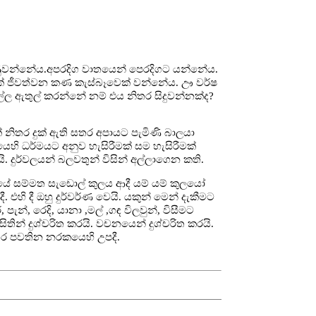
මුණුවන්නේය.අපරදිග වාතයෙන් පෙරදිගට යන්නේය.
ක් ජීවත්වන කණ කැස්බෑවෙක් වන්නේය. ඌ වර්ෂ
ල්ල ඇතුල් කරන්නේ නම් එය නිතර සිදුවන්නක්ද?
් නිතර දුක් ඇති සතර අපායට පැමිණි බාලයා
යෙහි ධර්මයට අනුව හැසිරීමක් සම හැසිරීමක්
ි. දුර්වලයන් බලවතුන් විසින් අල්ලාගෙන කති.
ේ සම්මත සැඩොල් කුලය ආදී යම් යම් කුලයෝ
 එහි දී ඔහු දුර්වර්ණ වෙයි. යකුන් මෙන් දැකීමට
, රෙදි, යානා ,මල් ,ගඳ විලවුන්, විසීමට
න් දුශ්චරිත කරයි. වචනයෙන් දුශ්චරිත කරයි.
තිර පවතින නරකයෙහි උපදී.