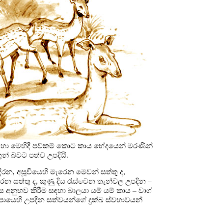
සඳහා මෙහිදී පව්කම් කොට කාය භේදයෙන් මරණින්
න් බවට පත්ව උපදියි.
 දිරන, අසූචියෙහි මැරෙන මෙවන් සත්තු ද,
ෙන සත්තු ද, කුණු දිය රැස්වෙන තැන්වල උපදින –
රස අනුභව කිරීම සඳහා බාලයා යම් යම් කාය – වාග්
අපායෙහි උපදින සත්වයන්ගේ දුක්ඛ ස්වභාවයන්