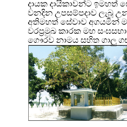
දායක දායිකාවන්ට ඉමහත් සේ
වනදින උපසම්පදාව ලැබූ උ
අතිමහත් සේවාව අගයමින් ම
වරප්‍රමුඛ කාරක මහ සංඝසභාව 
ගෞරව නාමය සහිත ගාලු ගඟ