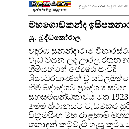
ශ්‍රී බුද්ධ වර්ෂ 2559 ක් වූ පොසොන
මහගොඩකන්ද ඉසිපතනා
යූ. බුද්ධකෝරාල
වඳුරඹ සුනන්දාරාම විහාරස
වැඩ වසන ලද ඌරල රතනජ
හිමියන්ගේ ජ්‍යෙෂ්ඨ පැවිදි
ශිෂ්‍යවරයාණන් වූ යටලමත්
හිමි බද්දේගම ප්‍රදේශය සමඟ 
සහසම්බන්ධතාවය මත 1923 ජ
මෙම ස්ථානයට වැඩමකර සූ
වික්‍රමසිංහ මහ රාළහාමි මහත
තනාදුන් කටුමැටි ගැසූ කුටිය