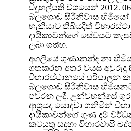
විදුහල්පති වශයෙන් 2012. 06.
බලගොඩ සිරිනිවාස හිමියෝ
හැකියාව තිබියදීත් විහාරස්ථ
දායිකාවන්ගේ සේවයට කැපවීම 
ලබා ගත්හ.
අගලියේ ගුණානන්ද නා හිමියන
ගතකරන අතර වයස අවුරුදු 84
විහාරස්ථානයේ පරිපාලන කටයු
බලගොඩ සිරිනිවාස හිමියන
පවරන ලදී. උන්වහන්සේ ගුර
ආශ්‍රයද යොදවා ගනිමින් ව
දායිකාවන්ගේ ගුණ දම් වර්
කටයුතු සඳහා විහාරවාසී බ