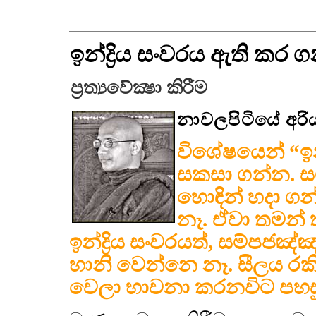
ඉන්ද්‍රිය සංවරය ඇති කර ග
ප්‍රත්‍යවේක්‍ෂා කිරීම
නාවලපිටියේ අරිය
විශේෂයෙන් “ඉන්
සකසා ගන්න. 
හොඳින් හදා ගන
නෑ. ඒවා තමන් 
ඉන්ද්‍රිය සංවරයත්, සම්පජ
හානි වෙන්නෙ නෑ. සීලය රක
වෙලා භාවනා කරනවිට පහසු