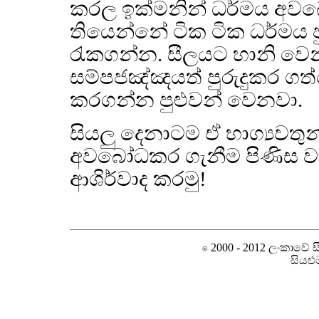
කරල ඉක්මනින් ධර්මය අව
තියෙන්නේ ටික ටික ධර්මය ප
රැකගන්න. සීලයට හානි වෙන්ට
සම්පජඤ්ඤයත් පුරුදුකර ගත
කරගන්න පුළුවන් වෙනවා.
සියලු දෙනාටම ඒ භාග්‍යවතු
අවබෝධකර ගැනීම පිණිස වා
ආශිර්වාද කරමු!
2000 - 2012 ලංකාවේ සීම
©
සියළු