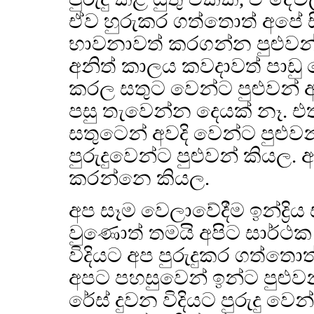
ඒව හුරුකර ගත්තොත් අපේ ස
භාවනාවත් කරගන්න පුළුව
අනිත් කාලය කවදාවත් පාඩ
කරල සතුට වෙන්ට පුළුවන් 
පසු තැවෙන්න දෙයක් නෑ. 
සතුටෙන් අවදි වෙන්ට පුළුව
පුරුදුවෙන්ට පුළුවන් කියල
කරන්නෙ කියල.
අප සෑම වෙලාවේදීම ඉන්ද්‍රි
වුණොත් තමයි අපිට සාර්ථක
විදියට අප පුරුදුකර ගත්තො
අපට පහසුවෙන් ඉන්ට පුළුව
රේස් දුවන විදියට පුරුදු 