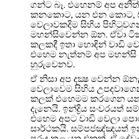
ගන්ට බෑ. එහෙනම් අප අනි
කනකොට, යන එන කොට, වැසික
වෙලාවකදිම සිහිය පිහිටුව
මහන්සිවෙන්න ඕන. ඒවා ටික
කලකදී ඉතා හොඳින් වාඩි වෙ
එහෙම නැත්නම් අප මහන්සි
හුරුවෙනව.
ඒ නිසා අප දක්‍ෂ වෙන්න ඕන
වෙලාවෙම සිහිය උපදවාගෙ
කලක් එහෙමම කරගෙන යන
දැනෙයි. ඉන්ද්‍රිය සංවරයත්
එහෙම අපට වාඩි වෙලා පො
සාර්ථකයි. සම්පජඤ්ඤයත් ඉන්
පුරුදු කළ යුතු එකක්, ඒ දේ