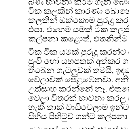
බණ භාවනා කිරීම ගැන බොහෝ
ටික කලකින් කාරණා බොහෝ
කලකින් ඔක්කොම පුරුදු කර
එපා. එහෙම යමක් ටික කලකි
කල්පනා කළොත්, එතනින්ම 
ටික ටික යමක් පුරුදු කර
පුංචි හෝ යහපතක් අත්කර 
තිබෙන ගැටලුවක් තමයි, ඉ
වේලාවක් පෙළඹෙනවා. අනිත
උත්සාහ කරන්නේ නෑ. එතක
වෙලා විතරක් භාවනා කරල ස
හැකි තාක් වාඩිවෙලාම ඉන්
සිහිය පිහිටුව ගන්ට කල්පන