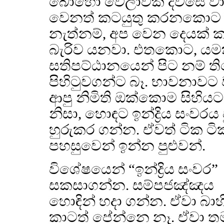
බොහෝ වෙලාවක් දවසේ වාඩි
වෙනත් කටයුතු කරනකොට සි
නැත්නම්, අප වෙන දෙයක් කර
බැරිව යනවා. එතකොට, යම
සතිපට්ඨානයෙන් පිට නම් ති
පිහිටුවගන්ට බෑ. භාවනාවට 
ආපු නිමිති ඔක්කොම සිහිය
නිසා, හොඳට ඉන්ද්‍රිය සංවර
හුරුකර ගන්න. ඒවත් ටික ට
පහසුවෙන් ඉන්න පුළුවන්.
විශේෂයෙන් “ඉන්ද්‍රිය සංවර”
සකසාගන්න. සම්පජඤ්ඤය
හොඳින් හදා ගන්න. ඒවා බාහ
කාටත් පේන්නෙ නෑ. ඒවා ත