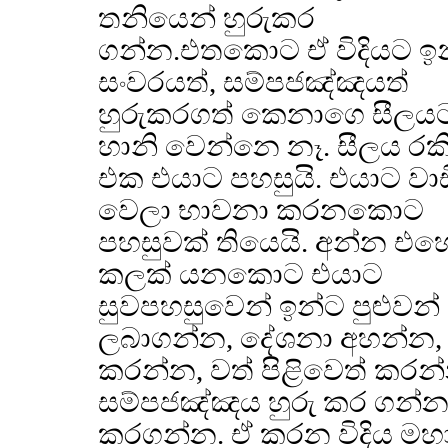
තනියෙන් හුරුකර
ගන්න.එතකොට ඒ විදියට ඉන්ද්
සංවරයත්, සම්පජඤ්ඤයත්
හුරුකරගත් කෙනාගෙ සීලය
හානි වෙන්නෙ නෑ. සීලය ර
එක එයාට පහසුයි. එයාට වාඩ
වෙලා භාවනා කරනකොට
පහසුවක් තියෙයි. අන්න එහ
කලක් යනකොට එයාට
සුවපහසුවෙන් ඉන්ට පුළුවන්
ලබාගන්න, දේශනා අහන්න,
කරන්න, වත් පිළිවෙත් කරන්
සම්පජඤ්ඤය හුරු කර ගන්න. 
කරගන්න. ඒ කරන විදිය මහා 