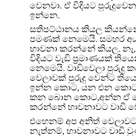
වෙනවා. ඒ විදියට පුරුදුව
ඉන්නෙ.
සතිපට්ඨානය කියල කියන්න
පමණක් නෙමෙයි. සමහර අය
භාවනා කරන්නේ කියල. නෑ, සත
විදියට වැඩි ප්‍රමාණයක් තියෙ
නෙමෙයි. වාඩිවෙලා පුරුදු 
වෙලාවක් පුරුදු වෙන්ට ති
ඉන්න කොට, යන එන කොට,
කන බොන කොට,අන්න ඒ වෙල
කරන්නේ භාවනාවට වාඩි ව
එහෙනම් අප අනිත් වෙලාවට 
නැත්නම්, භාවනාවට වාඩි ව