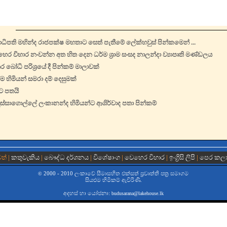
ධිපති මහින්ද රාජපක්ෂ මහතාට සෙත් පැතීමේ ලේක්හවුස් පින්කමෙන් ...
ෙර විහාර නංවන්න අත හිත දෙන ධර්ම ශ්‍රාම සංසද නාලන්දා ව්‍යාපෘති මණ්ඩලය
ර බෝධි පරිශ්‍රයේ දී පින්කම් මාලාවක්
 හිමියන් සමරා දම් දෙසුමක්
ිට පතයි
ුස්සාගොල්ලේ ලංකානන්ද හිමියන්ට ආශිර්වාද පතා පින්කම්
වත් |
කතුවැකිය
|
බෞද්ධ දර්ශනය
|
විශේෂාංග
|
වෙහෙර විහාර
|
ඉංග්‍රිසි ලිපි
|
පෙර කල
2000 - 2010 ලංකාවේ සීමාසහිත එක්සත් ප‍්‍රවෘත්ති පත්‍ර සමාගම
©
සියළුම හිමිකම් ඇවිරිණි.
අදහස් හා යෝජනා:
budusarana@lakehouse.lk