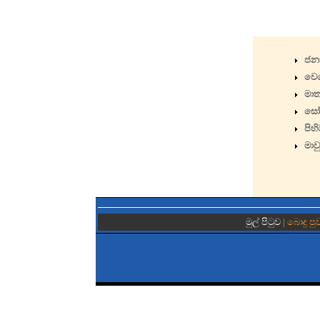
ජනා
වෙහ
මාත
සෝම
පිහ
මාව
මුල් පිටුව
| බොදු පු