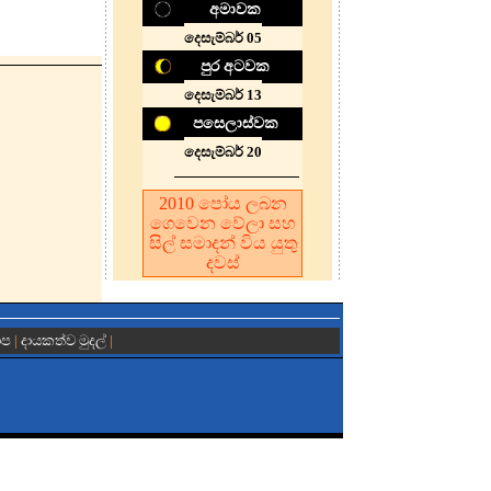
අමාවක
දෙසැම්බර් 05
පුර අටවක
දෙසැම්බර් 13
පසෙලාස්වක
දෙසැම්බර් 20
2010
පෝය ලබන
ගෙවෙන වේලා සහ
සිල් සමාදන් විය යුතු
දවස
ාප
|
දායකත්ව මුදල්
|