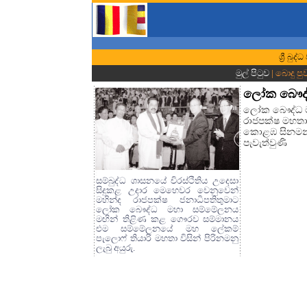
ශ්‍රී බ
මුල් පිටුව
| බොදු පු
ලෝක බෞද්ධ
ලෝක බෞද්ධ මහ
රාජපක්ෂ මහතාට
කොළඹ සිනමන් ග
පැවැත්වුණි
සම්බුද්ධ ශාසනයේ චිරස්ථිතිය උදෙසා
සිදුකළ උදාර මෙහෙවර වෙනුවෙන්
මහින්ද රාජපක්ෂ ජනාධිපතිතුමාට
ලෝක බෞද්ධ මහා සම්මේලනය
මඟින් තිළිණ කළ ගෞරව සම්මානය
එම සම්මේලනයේ මහ ලේකම්
පැලොෆ් තියාරි මහතා විසින් පිරිනමනු
ලැබු අයුරු.