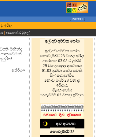
[
UNICODE
]
දා ඉරිදා
ාප
|
දායකත්ව මුදල්
|
ඉල් අව අටවක පෝය
පති මහින්ද
ඉල් අව අටවක පෝය
ාත්‍රවෙමින්
නොවැම්බර් 28 වනදා ඉරිදා
යුරින්
අපරභාග 03.08 ට ලබයි.
29 වනදා සඳුදා අපරභාග
01.03 දක්වා පෝය පවතී.
ඉතිරිය
»
සිල් සමාදන්වීම
නොවැම්බර් 28 වන දා
ඉරිදාය.
මීළඟ පෝය
දෙසැම්බර් 05 වනදා ඉරිදාය.
අව අටවක
නොවැම්බර් 28