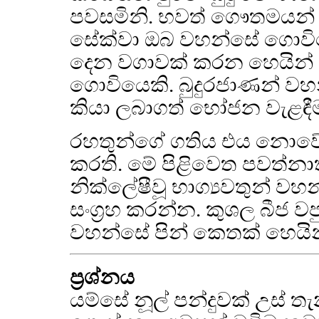
පවසමිනි. භවත් ගෞතමයන් 
සේක්වා ඔබ වහන්සේ ගොවිය
දෙන වගාවක් කරන හෙයින්
ගොවියෙකි. බුදුරජාණන් වහන්
කියා ලබාගත් භෝජන වැළඳ
රහතුන්ගේ ගතිය එය නොවේ. බු
කරති. මේ පිළිවෙත පවත්නාත
නික්ලේෂීවූ භාග්‍යවතුන් 
සංග්‍රහ කරන්න. කුශල බීජ 
වහන්සේ පින් කෙතක් හෙයින
ප්‍රශ්නය
යම්සේ නූල් පන්දුවක් උස් තැ