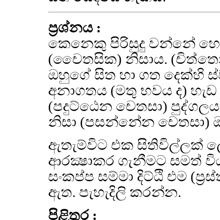
ප්‍රශ්නය :
කෙනෙකු පිරිසුදු වන්නේ හෝ 
(චෛතසික) නිසාය. (චිත්තෙන ස
ඔහුගේ සිත හා ගත දෙක්හි 
අනාගතය (මතු භවය ද) හැඩ ග
(පදුට්ඨෙන චෙතසා) පුද්ගලය
නිසා (පසන්නේන චෙතසා) ඔහ
ඇතැම්විට එක සිතිවිල්ලක
ආරක්‍ෂාකර ගැනීමට සමත් වි
සංකප්ප සම්මා දිට්ඨි එම (ප
ඇත. පැහැදිලි කරන්න.
පිළිතුර :