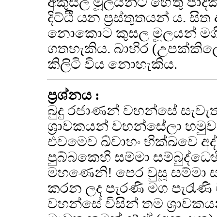
අකුසල මූලයන්ට හේතු පාදක 
දිට්ඨි යන ප්‍රස්තුතයන් ය. 
නොකොට කුසල මූලයන් මගි
ගතහැකිය. බාහිර (උපක්කිලෙ
කිලිටි විය නොහැකිය.
ප්‍රශ්නය :
බුදු රජාණන් වහන්සේ සැවැ
ශ්‍රාවකයන් වහන්සේලා හමු
එවමෙව ඛ්වාහං භික්ඛවෙ අද්
පුබ්බකෙහි සම්මා සම්බුද්ධෙහි 
මහණෙනි! පෙර වුසූ සම්මා ස
කරන ලද පැරණි මග පැරැණි 
වහන්සේ විසින් තම ශ්‍රාව