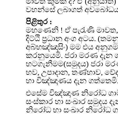
මාවත කුමක් ද? ඒ (අනුයාත
වහන්සේ ලබාගත් අවබෝධය 
පිළිතුර :
මහණෙනි ! ඒ පැරැණි මාවත,
දිට්ඨි ප්‍රධාන අංග අටය. (
අබ්භඤ්ඤාසිං) මම එය අනු
කරනුයෙමි. ජරා මරණ දැන 
හටගැනීමම(සමුදය) ජරා මර
භව, උපාදාන, තණ්හාව, වේ
හා විඤ්ඤාණය දැන ගත්තෙමි
එසේම විඤ්ඤාණ නිරෝධ ගාමි
සංස්කාර හා සංඛාර සමුදය ද
නිරෝධ හා සංඛාර නිරෝධ ගාම