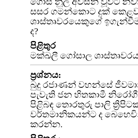
ගොස් නූල අවසන් වූවිට න
සසර ගමන්කොට දුක් කෙළවර
ශාස්තෘවරයෙකුගේ ඉගැන්වී
ද?
පිළිතුර‍
මක්ඛලී ගෝසාල ශාස්තෘවරය
ප්‍රශ්නය:
බුදු රජාණන් වහන්සේ ජීවමා
පැවැති ජන හිතකාමී නිරෝගී
පිළිබඳ තොරතුරු පාලි ත්‍රි
වර්තමානිකයන්ට ද බෙහෙවින
කරන්න.