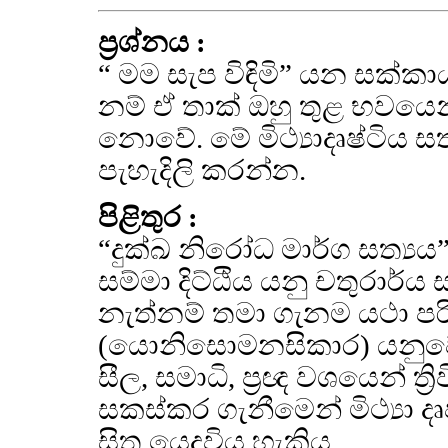
ප්‍රශ්නය :
“ මම සැප විඳිමි” යන සක්කාය
නම් ඒ තාක් ඔහු තුළ භවයෙ
නොවේ. මේ මිථ්‍යාදෘෂ්ටිය ස
පැහැදිලි කරන්න.
පිළිතුර :
“දුක්ඛ නිරෝධ මාර්ග සත්‍යය”
සම්මා දිට්ඨිය යනු චතුරාර්
නැත්නම් තමා ගැනම යථා පරිද
(යොනිසොමනසිකාර) යනුවෙ
සීල, සමාධි, ප්‍රඥ වශයෙන් ත්
සකස්කර ගැනීමෙන් මිථ්‍යා දෘ
සිත යෙදවිය හැකිය.