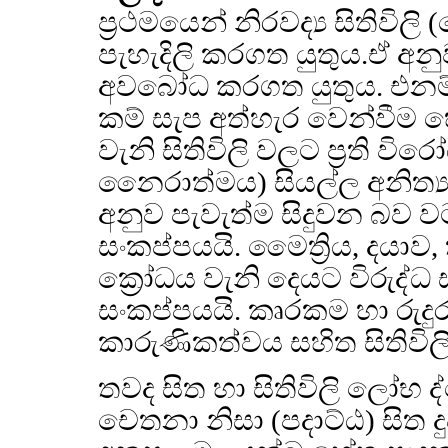
ප්‍රථමයෙන් නිරවද්‍ය සිතිව
පැහැදිලි කරගත යුතුය.ඒ අනුව
අවබෝධ කරගත යුතුය. එනම්
කම් සැප අත්හැර වෙන්වීම 
වැනි සිතිවිලි වලට ප්‍රති ව
නෛරාත්මය) සියල්ල අනිත්
අනුව පැවැත්ම සිදුවන බව ව
සංකප්පයයි. මෛත්‍රිය, දයා
ක්‍රෝධය වැනි දෙයට විරුද්ධ
සංකප්පයයි. කෘරකම හා රුදුරු
කාරුණිකත්වය සහිත සිතිවිලි
තවද සිත හා සිතිවිලි ලෝභ
චෙතනා නිසා (පදාට්ඨ) සිත 