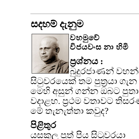
සදහම් දැනුම
වහමුවේ
විජයවංස නා හිමි
ප්‍රශ්නය :
බුදුරජාණන් වහන්
සිටුවරයෙක් තම පුත්‍රයා ගැන
මෙහි අසුන් ගන්න ඔබට පු
වදාළහ. ප්‍රථම වතාවට තිසර
මේ තැනැත්තා කවුද?
පිළිතුර
යසකුල පුත් පිය සිටුවරයා