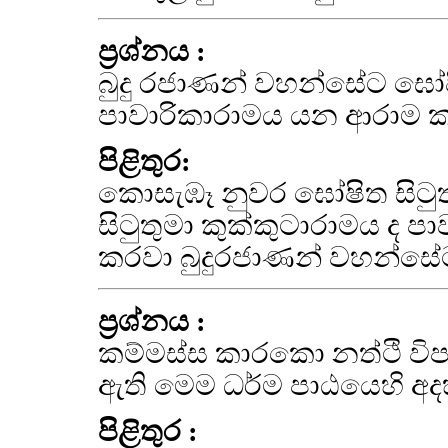
ප්‍රශ්නය :
බුදු රජාණන් වහන්සේට ඝෝ
පාවාරිකාරාමය යන ආරාම කර
පිළිතුර:
කොසැඹෑ නුවර ඝෝෂිත සිටුත
සිටුතුමා කුක්කුටාරාමය ද පා
කරවා බුදුරජාණන් වහන්සේට
ප්‍රශ්නය :
කම්මස්ස කාරකො නත්ථි ව
ඇති මෙම ධර්ම පාඨයෙහි අද
පිළිතුර :