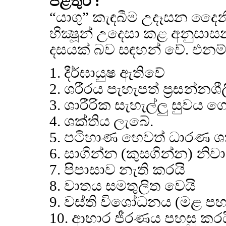
පිළිතුර :
“යාගු” කැඳබීම උදෑසන දෛන
භික්‍ෂූන් උදෙසා කළ අනුසා
දසයක් බව සඳහන් වේ. එනම්
1. දීර්ඝායුෂ ඇතිවේ
2. ශරීරය පැහැපත් ප්‍රසන්නශී
3. ශාරීරික සැහැල්ලු සුවය ග
4. ශක්තිය ලැබේ.
5. පටිභාණ හෙවත් ධාරණ ශ
6. සාගින්න (කුසගින්න) නිව
7. පිපාසාව නැති කරයි
8. වාතය සමතුලිත වෙයි
9. වස්ති විශෝධනය (මළ පහ
10. ආහාර ජීරණය පහසු කරය