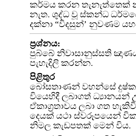
කර්මය කරන තැනැත්තෙක් නැ
නැත. ශුද්ධ වූ ස්කන්ධ ධර
දක්නා “විදසුන්’ නුවණම යහප
ප්‍රශ්නය:
පුබ්බේ නිවාසානුස්සති ඤාණය 
පැහැදිලි කරන්න.
පිළිතුර
බෝසතාණන් වහන්සේ දුෂ්කර 
වියෙහිදී ලබාගත් ධ්‍යානයන්
ඒකාග්‍රතාවය ලබා ගත හැකි
දෙයක් යථා ස්වරූපයෙන් වි
නිමල කැඩපතක් මෙන් විය.