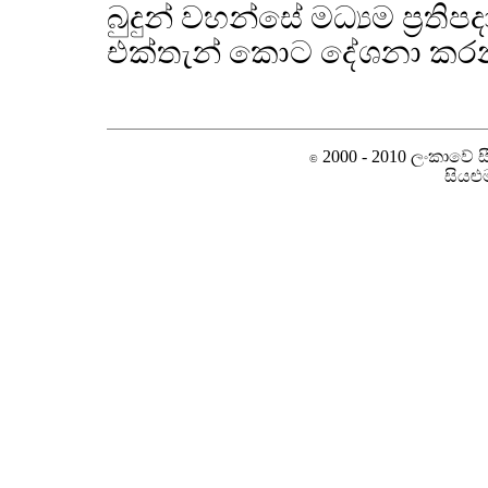
බුදුන් වහන්සේ මධ්‍යම ප්‍රතිපද
එක්තැන් කොට දේශනා කරන 
2000 - 2010 ලංකාවේ සීම
©
සියළු