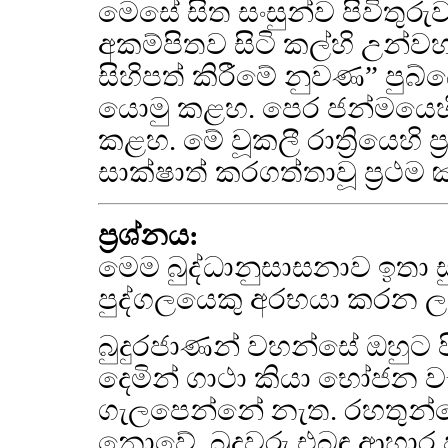
මෙසේ සිත සංසුන්ව පිවිතුරු
අකම්පිතව සිටි කල්හි උන්
සිහිපත් කිරීමේ නුවණ” පුබ
යොමු කළහ. පෙර ජන්මයෙහි
කළහ. මේ වූකලී රාත්‍රියෙහි 
සාක්ෂාත් කරගත්තාවූ ප්‍රථම
ප්‍රශ්නය:
මෙම බුද්ධානුසාසනාව ඉතා ස
පුද්ගලයෙකු අරභයා කරන ලද
බුදුරජාණන් වහන්සේ ඔහුට පි
දෙමින් ගාථා කියා භෝජන ව
ගැලපෙන්නේ නැත. රහතුන්
නොවේ. බුදුවරු එබඳු ආහාර ප්‍