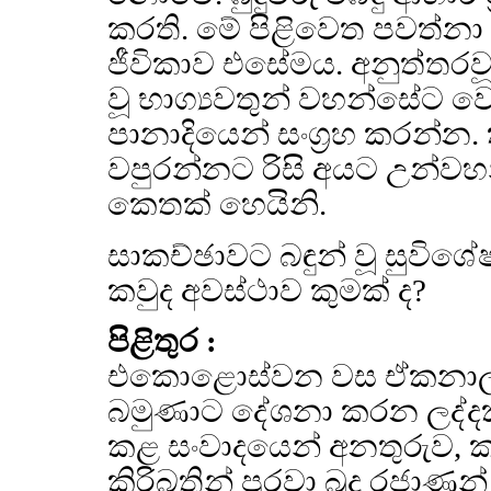
කරති. මේ පිළිවෙත පවත්නා 
ජීවිකාව එසේමය. අනුත්තරවූ
වූ භාග්‍යවතුන් වහන්සේට 
පානාදියෙන් සංග්‍රහ කරන්න.
වපුරන්නට රිසි අයට උන්වහ
කෙතක් හෙයිනි.
සාකච්ඡාවට බඳුන් වූ සුවිශේ
කවුද අවස්ථාව කුමක් ද?
පිළිතුර :
එකොළොස්වන වස ඒකනාලා බ
බමුණාට දේශනා කරන ලද්දකි
කළ සංවාදයෙන් අනතුරුව, ක
කිරිබතින් පුරවා බුදු රජ