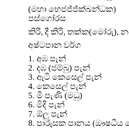
(මහා භෙජජ්ජ්ක්ඛන්ධක)
පස්ගෝරස
කිරි, දී කිරි, තක්ක(මෝරු),
අෂ්ටපාන වර්ග
1. අඹ පැන්
2. දඹ (ජම්බු) පැන්
3. ඇටි කෙසෙල් පැන්
4. කෙසෙල් පැන්
5. මී පැණි (මධු)
6. මිදි පැන්
7. ඕලු පැන්
8. පාරුසක පානය (ඖෂධීය ක