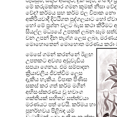
පැසසුම්, සතුට අසතුට, දුක් සැප, නින්දා ප්
මේ කරුමක්කාර ගමන කුමක් නිසා වේ
වේද? කර්මය සහ කර්ම ඵල විපාක න
අකිරියවාදී දිට්ඨිගත පුද්ගලයාට හෝ 
හෝ මේ ප්‍රශ්න වලට බැස කථා කිරීමට අ
සියල්ල මධ්‍යයේ උපතක් ලබන සෑම ස
වන උපන් දින තෑග්ග ලෙස ලබා, මර
මොහොතෙන් මොහොත මරණය කරා ම 
මෙසේ ගමන් කරන්නේ ඊළඟ
උපතකට අවශ්‍ය අඩුවැඩිය
සපයා ගෙනය. එම සම්පාදන
ක්‍රියාවලිය ජිවත්වීම ලෙස
දැකිය හැකිය. විපාක පිණිස
සකස් කර ගත් කර්ම මගින්
අභිසංස්කරණය වූ භවාංග
ශක්තියක් සහිතව සත්ත්වයා
මරණයට පත් වෙයි. කර්මය හා
පුනර්භවය පිළිබඳ යම්
වැටහීමක් ලබා ඇති තැනැත්තා