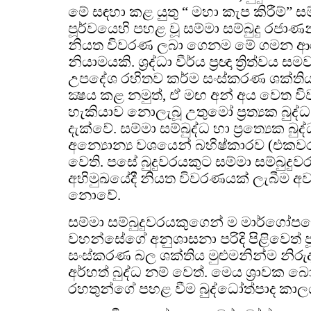
මේ සඳහා කළ යුතු “ මහා කැප කිරීම්” සම
පූර්වයෙහි පහළ වූ සම්මා සම්බුදු ර
නියත විවරණ ලබා ගෙනම මේ ගමන ආරම
නියාමයකි. ශ්‍රද්ධා වීර්ය ප්‍රඥා ත්‍රිත්වය 
උපදේශ රහිතව කර්ම සංස්කරණ ශක්තිය
ක්‍ෂය කළ නමුත්, ඒ මඟ අන් අය වෙත වි
හැකියාව නොලැබූ උතුමෝ ප්‍රත්‍යක බුද්ධ
දැක්වේ. සම්මා සම්බුද්ධ හා ප්‍රත්‍යෙක බ
අන්‍යොන්‍ය වශයෙන් බහිෂ්කාරව (එකව
වෙති. පසේ බුදුවරයකුට සම්මා සම්බු
අභිමුඛයේදී නියත විවරණයක් ලැබීම අවශ
නොවේ.
සම්මා සම්බුදුවරයකුගෙන් ම මාර්ගෝප
වහන්සේගේ අනුශාසනා පරිදි පිළිවෙත
සංස්කරණ බල ශක්තිය මුළුමනින්ම නිර
අර්හත් බුද්ධ නම් වෙත්. මෙය ශ්‍රාවක 
රහතුන්ගේ පහළ වීම බුද්ධෝත්පාද කා