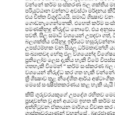
වන්නේ කර්ම සංස්කරණ බල ශක්තිය ම
පරියුට්ඨාන වන්නට අවස්ථා මර්දනය කිර
එය චිත්ත විශුද්ධියයි. සමාධි ශික්‍ෂාව
ගොඩනැගෙන්නෙකි. එහෙත් කර්ම සංස
පමණකිනුදු නිරුද්ධ නොවේ. එය අනු
පවතී. සීල සමාධි වශයෙන් උපදවා ගත්, ඊට 
බලශක්තිය එයිනුදු ඉදිරියට හසුරුවන්
උපස්ථම්භක වන සියලු ධර්මතාවන්හි යථා
සංඛ්‍යාතවද හේතු ඵල වශයෙන්ද විශේ
ප්‍රතිලෝම ලෙස දැකිය හැකි වීමේ විප
ගතහැකි වීමෙන් “ කර්ම සංස්කරණ බල 
වශයෙන් නිරුද්ධ කර ගත හැකි වන්නේය. ස
ත්‍රි ශික්‍ෂාව තුළ නිදේශිත ආර්ය අෂ්ටා
මෙසේ සංක්‍ෂීජතකරණය කළ හැකි යැයි ස
කිසි ගුරුවරයකුගේ උපදේශ රහිතව මෙම ම
ප්‍රඥාවන්ත වූ අන් අයටම ඉහත කී කර්ම ස
අත්හිටුවන ඒකායන මාර්ගය විවෘත කර
ශාස්තෘවරයාණන් වහන්සේ , බුදුරජාණ