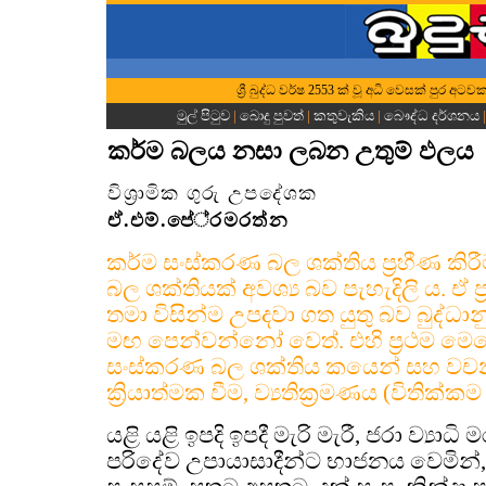
ශ්‍රී බුද්ධ වර්ෂ 2553 ක් වූ අධි වෙසක් පුර අට
මුල් පිටුව
|
බොදු පුවත්
|
කතුවැකිය
|
බෞද්ධ දර්ශනය
කර්ම බලය නසා ලබන උතුම් ඵලය
විශ්‍රාමික ගුරු උපදේශක
ඒ.එම්.පේ‍්‍රමරත්න
කර්ම සංස්කරණ බල ශක්තිය ප්‍රහීණ කිරීමට
බල ශක්තියක් අවශ්‍ය බව පැහැදිලි ය. ඒ ප්
තමා විසින්ම උපදවා ගත යුතු බව බුද්ධා
මඟ පෙන්වන්නෝ වෙත්. එහි ප්‍රථම ම
සංස්කරණ බල ශක්තිය කයෙන් සහ වචන
ක්‍රියාත්මක වීම, ව්‍යතික්‍රමණය (විතික්කම )
යළි යළි ඉපදි ඉපදී මැරි මැරී, ජරා ව්‍යා
පරිදේව උපායාසාදීන්ට භාජනය වෙමින්,