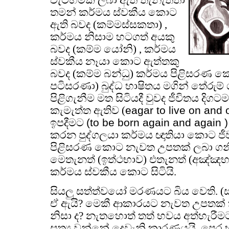
තමන් කර්මය ස්වකීය කොට
ඇති බවද (කම්මස්සකතා) ,
කර්මය නිසාම හටගත් අයකු
බවද (කම්ම යෝනි) , කර්මය
ස්වකීය නෑයා කොට ඇත්තකු
බවද (කම්ම බන්ධු) කර්මය පිළිසරණ 
පටිසරණා) බුද්ධ භාෂිතය මගින් තේරුම් 
පිළිගැනීම මත සිටියදී වුවද ජීවිතය දි
eagar to live on and 
කැමැත්ත ඇතිව (
(to be born again and again )
ඉපදීමට
කරන පුද්ගලයා කර්මය ඥාතියා කොට ජ
පිළිසරණ කොට නැවත උපතක් ලබා ගන
මෙතැනත් (ඉත්ථභාව) එතැනත් (අඤ්ඤ
කර්මය ස්වකීය කොට සිටියි.
සියලු සත්ත්වයෝ මරණයට බිය වෙති. (
ඒ ඇයි? මෙකී ආකාරයට නැවත උපතක් ක
නිසා ද? නැතහොත් තත් භවය අත්හැරීමට 
සත්‍ය වන්නේ දෙවැනි කාරණයයි. පෙර