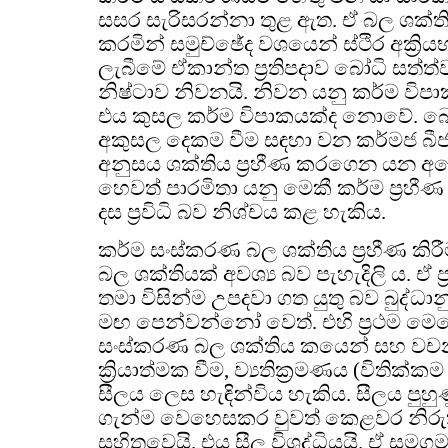
සසර සැරිසරන්නා තුළ ඇත. ඒ බල ශක්තිය 
කරමින් සමුච්ඡේද වශයෙන් ස්ථිර අක්‍රි
ලැබීමේ ඒකාන්ත ප්‍රතිපදාව බෝධි සත්ත්ව ප
නිෂ්ටාව නිවනයි. නිවන යනු කර්ම වි
එය කුසල කර්ම විපාකයක්ද නොවේ. බ
අකුසල දෙකම වීම සඳහා වන කර්මජ බී
අනුසය ශක්තිය ප්‍රහීණ කරගෙන යන අය
හෙවත් පාරමිතා යනු මෙකී කර්ම ප්‍රහීණ 
දස ප්‍රවිධි බව නිශ්චය කළ හැකිය.
කර්ම සංස්කරණ බල ශක්තිය ප්‍රහීණ කිරීමට
බල ශක්තියක් අවශ්‍ය බව පැහැදිලි ය. ඒ ප්
තමා විසින්ම උපදවා ගත යුතු බව බුද්ධා
මඟ පෙන්වන්නෝ වෙත්. එහි ප්‍රථම ම
සංස්කරණ බල ශක්තිය කයෙන් සහ වචන
ක්‍රියාත්මක වීම, ව්‍යතික්‍රමණය (විතික්කම 
සීලය ලෙස හැඳින්විය හැකිය. සීලය පුහුණු
ගැන්ම වෙහෙසකර වුවත් කෙළවර නිරුත
සහිතවෙයි. එය සීල විශුද්ධියයි. ඒ 