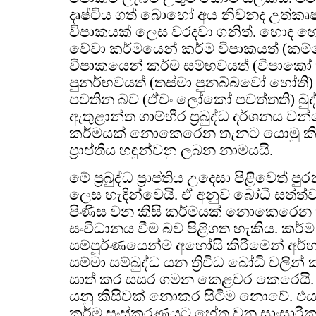
දෘෂ්ටිය ගත් බොහෝ අය නිවනද උත්කෘෂ
විපාකයක් ලෙස වරදවා ගනිත්. හොඳ
වේවා කර්මයෙන් කර්ම විපාකයත් (කම්
විපාකයෙන් කර්ම සම්භවයත් (විපාකෝ
පුනර්භවයත් (තස්මා පුනබ්බවෝ හෝති
පවතින බව (ඒවං ලෝකෝ පවත්තති) බුද්
ඇතුළාන්ත ගාම්භීර ප්‍රබුද්ධ දර්ශනය වන්
කර්මයක් නොකෙරෙන තැනට යොමු කිරීම
ප්‍රාප්තිය හඳුන්වනු ලබන නාමයයි.
මේ ප්‍රබුද්ධ ප්‍රාප්තිය උදෙසා පිළිවෙත් ප
ලෙස හැඳින්වෙයි. ඒ අනුව බෝධි සත්ත්ව ප
පිණිස වන කිසි කර්මයක් නොකෙරෙන 
සංවිධානය වීම බව පිළිගත හැකිය. කර්ම ස
සම්පූර්ණයෙන්ම අහෝසි කිරීමෙන් අර්හත් බු
සම්මා සම්බුද්ධ යන ත්‍රිවිධ බෝධි වලින්
සාත් කර සසර ගමන කෙළවර කෙරෙයි. ක
යනු කිසිවක් නොකර සිටීම නොවේ. එ
කර්ම සංස්කරණයට හේතු වන සාංසාරික