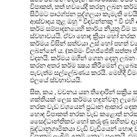
විපාකත්, තත් භවයේදී කරනු ලබන කර්ම ව
සිටීමට පෘථග්ජන පුද්ගලයා කැමැති වෙයි.
ආස්වාදය තුළ ඔහු “ විඳවන්නකු “ වී එහ
කර්ම සම්පාදනයෙහි කාර්ය නියුතු වීම
ස්වභාවයයි. ඒවා හොඳ ක්‍රියා හෝ නරක ක
කර්මය විසින් සත්වයා උස් හෝ පහත් ව
ලබන්නේ ය. (කම්මං විභජ්ජේති සත්තා හී
වදනයි. කර්මය මගින් ගෙන දෙනු ලබන
කරන අතර කර්ම ක්‍ෂය කිරීමෙන් ලැබෙන ප
පැවැත්ම සල්ලේඛණය කරයි. මෙහිදී විමස
ඵලයේ ස්වභාවයයි.
සිත, කය , වචනය යන තිදොරින් සක්‍රි
ශක්තියක් ලෙස කර්මය හඳුන්වනු ලැබෙ
නරක වැඩ වශයෙන් ප්‍රධාන ආකාර දෙ
හොඳ විපාකත් නරක වැඩ කළොත් නරක
සෛද්ධාන්තිකව හෝ කරුණු සහිතව දැ
බුද්ධානුගාමිකයා වැඩි වැඩියෙන් හොඳ
විපාකම ලැබීම් උතුම් කොට සලකයි. එ