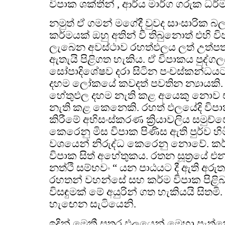
විපාක ශක්තීන් , ආර්ය මාර්ග ගරුක ධර්ම
නමුත් ඒ ගමන් මගේදී වුවද සාංසාරික 
කර්මයක් ඔහු අතින් වී තිබුනොත් එහි 
ලැබෙන අවස්ථාව රහත්ඵලය ලත් උත්පත
ඇතැයි පිළිගත හැකිය. ඒ විපාකය පුද
සෝපාදිශේෂව දරා සිටින පංචස්කන්ධය
දහම ලෝකයේ කවදත් පවතින න්‍යායකි
හේතුඵල දහම නැති කළ අයෙකු නොව එ
නැති කළ කෙනෙකි. රහත් ඵලයේදි විපාක
කිරීමේ අභිසංස්කරණ ක්‍රියාවලිය සමුච්
කෙරෙනු මිස විපාක පිණිස ඇති පුර්ව හ
වශයෙන් නිරුද්ධ කෙරෙනු නොවේ. කර්
විපාක සිත් අහේතුකය. රතන සූත්‍රයේ එන
නත්ථි සම්භවං “ යන පාඨයට දී ඇති අරුත
රහතන් වහන්සේ සහ කර්ම විපාක පිළි
විසඳුමක් මේ අයුරින් ගත හැකියයි සි
හැඟෙන සැටියෙනි.
ඉදින් මෙකී සතර ඵලයෙන් මෙහා පැත්ත