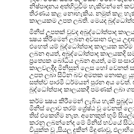
නිෂ්පාදනය අත්හිටුවීම හැකිවන්නේ කව
තීරණය කළ නොහැකිය. නමුත් කළ හැකි
කාලයකම උපත ලබති. මෙයද බුද්ධෝත්ප
මිනිස් උපතක් වුවද අබුද්ධෝත්පාද කා
ක්‍ෂය කිරීමෙන් ලබන අවසාන ඵලය උ
එහෙත් යම් බුද්ධෝත්පාද කාලයක කර්ම
ලබන අයත්, අබුද්ධෝත්පාද කාලයකදි ස
ප්‍රත්‍යෙක බෝධිය ලබන අයත්, මේ සංසා
කාලවලදීද මිනිසුන් ලෙස හෝ වෙනත් 
උපත ලබා සිටින බව අමතක නොකළ යුත
සත්ත්ව පාරමී ධර්මයන් පුරන අය වෙත්. එ
බුද්ධෝත්පාද කාලයකදී පමණක් ලබා ගත
කර්ම ක්‍ෂය කිරීමෙන් ලැබිය හැකි ප්‍රබු
මිනිස් ලොව තරම් ශ්‍රේෂ්ඨ වූ වෙනත් ලො
තිස් එකෙහිම නැත. අනෙකුත් භූමි සිය
කරනු ලබන්නේද මේ මිනිස් භවයේ සිටය.
වියුක්ත වූ ,සියලු දුකින් මිදුණාවූ, ඵලා