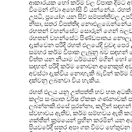
ආකාරයක හෝ කර්ම වල විපාක දීමට අ
වීමෙන් ඒවා අහෝසි වී යන්නේය. රහත් 
උපධි, ප්‍රයෝග යන සිව් සම්පත්තිවල 
නිසා, සතර විපත්තිද නොඑළඹෙන්නේය.
රහතන් වහන්සේට සොරුන් ගෙන් බලවත්
රහතන් වහන්සේට පිණ්ඩපාතය නොලැබී
දැක්වෙන පරිදි රහත් ඵලයේදි වුවද පෙර
සමහර කර්ම විපාක ලැබුනු බව සඳහන් වෙ
චිත්ත යන නියාම ධර්මයන් මගින් හෝ මෝ
සඳහන් පරිදි කර්ම නොවන අනෙකුත් අව
අවස්ථා දැක්විය නොහැකි බැවින් කර්ම
දක්වනු ලබනවා විය හැකිය.
රහත් ඵලය යනු උත්පත්ති භව හත අට
කල්ප සංඛ්‍යාත වර්ෂ ඒකක ගණනාවක් පා
ලබන්නකි.එසේ පුරන්නා, කලින් සඳහන් 
ස්වභාවය ඇතිව, කර්ම සම්භවය ඇති 
ශක්තීන් ක්‍රමයෙන් ප්‍රහීන කරමින් යන
පියවරේදී සතර අපා ගත වීමට හේතුවන 