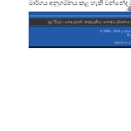
මාර්ගය අනුගමනය කළ හැකි වන්නේද ම
|
මුල් පිටුව
|
බොදු පුවත්
|
කතුවැකිය
|
බෞද්ධ දර්ශනය
2000 - 2010 ලංකාවේ 
©
සි
අදහස් හා 