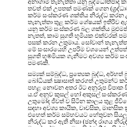
අනාගාමී තැනැත්තා යනු බුද්ධෝත්පාද 
තවත් එක් උපතක් පමණක් ගෙන (ශ්‍රද්ධා
කර්ම සංස්කරණ ශක්තිය නිරුද්ධ කරන උ
තැනැත්තා තුළ කර්ම ශේෂයක් ඉතිරිව ඇ
යනු කර්ම සංස්කරණ බල ශක්තිය මුළුමන
නැතත්, කාම සුගති භූමියක එක්වරක් පම
පසක් කරන උතුමාය. සෝවාන් තැනැත්
මේ සංසාරයෙහි උපරිම වශයෙන් උත්පත
සුගති භූ®මියක ගැනීමට අවශ්‍ය කර්ම 
පමණකි.
සම්‍යක් සම්බුද්ධ, ප්‍රත්‍යෙක බුද්ධ, අර්හ
බෝධියක් ක්‍ෂාසාත් කරගත් උතුමන්ට කර්ම
පහළ නොවන අතර ඊට අනුරූප විපාක 
ය.ඒ අනුව කුසල් හෝ අකුසල් සංස්කරණය
උතුමෝද ජීවත් ව සිටින කාලය තුළ ජීවිතේ
සඳහා අවශ්‍ය කායික, වාචසික, මානසික ක්‍
එහෙත් කර්ම සම්භවයට හේතුවන සියලු
නිරුද්ධ කර ඇති නිසා (ඡන්ද රාගය නිරු