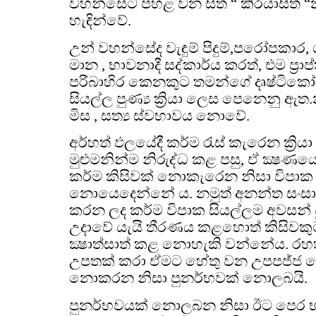
වහන්සේට පහළ වන සිත් “ කි‍්‍රයාසිත් 
හැඳින්වේ.
උන් වහන්සේද වැඳුම් පිදුම්,පරෝපකාර,
මාන , භාවනාදී සද්කාර්ය කරත්, එම ප්‍රා
පරිබාහිර කෙනකුට තමන්ගේ දෘෂ්ටික
සියල්ල පුණ්‍ය ක්‍රියා ලෙස පෙනෙනු ඇත.
මිස , සත්‍ය ස්වභාවය නොවේ.
අර්හත් ඵලයේදී කර්ම රැස් කැරෙන ක්‍රි
මුළුමනින්ම නිරුද්ධ කළ පසු, ඒ ක්‍ෂණ
කර්ම කිසිවක් නොකැරෙන නිසා විපාක ප
නොයෙදෙන්නේ ය. නමුත් අනන්ත සංසා
කරන ලද කර්ම විපාක සියල්ලම අවසන් 
උදාවේ යැයි තීරණය කළහොත් කිසිවකුට
ක්‍ෂාත්සාත් කළ නොහැකි වන්නේය. ර
උපතක් කරා ඒමට හේතු වන උපපජ්ජ ව
නොකරන නිසා පුනර්භවක් නොලබයි.
පුනර්භවයක් නොලබන නිසා ඊට පෙර 