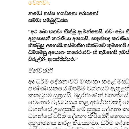
වෙනවා.
නමෝ තස්ස භගවතො අරහතෝ
සම්මා සම්බුද්ධස්ස
“
අථ ඛො භගවා භික්ඛු ආමන්තෙසි. එවං ඛො භි
අනුසාසනී කරණීයා අහොසි. සතුප්පාද කරණීය
භික්ඛුසු අහොසි.තස්මාතීහ භික්ඛවෙ තූම්හෙප
ධම්මෙසු අයොගං කරෙථ.එවං හි තුම්හෙපි ඉමස්මි
විරූල්හිං ආපප්ජිස්සථ.”
පින්වත්නි
අද ධර්ම දේශනාවට මාතෘකා කළේ මඣි
පණ්ණාසකයේ ඕපම්ම වග්ගයට ඇතුළත් පළ
කකචූපම සූත්‍රයයි. බුදුරජාණන් වහන්සේ
වෙහෙර වැඩවාසය කළ අවස්ථාවකදී මෝලි
වහන්සේ උදෙසායි මේ සූත්‍රය දේශනා ක
වහන්සේ ධර්ම දේශනා කිරීමේදී නොයෙක් 
අනුගමනය කරල තියෙනවා. ධර්ම දේශ