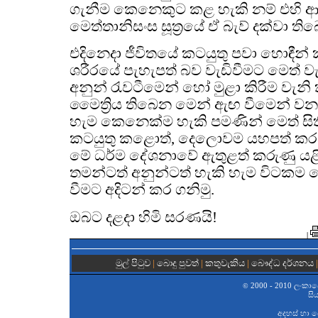
ගැනීම කෙනෙකුට කළ හැකි නම් එහි ආන
මෙත්තානිසංස සූත්‍රයේ ඒ බැව් දක්වා ති
එදිනෙදා ජීවිතයේ කටයුතු පවා හොඳීන්
ශරීරයේ පැහැපත් බව වැඩිවීමට මෙත් ව
අනුන් රැවටීමෙන් හෝ මුළා කිරීම වැනි ක
මෛත්‍රිය තිබෙන මෙන් ඇඟ වීමෙන් වන 
හැම කෙනෙක්ම හැකි පමණින් මෙත් සිත
කටයුතු කළොත්, දෙලොවම යහපත් කර 
මේ ධර්ම දේශනාවේ ඇතුළත් කරුණු 
තමන්ටත් අනුන්ටත් හැකි හැම විටකම මෙ
වීමට අදිටන් කර ගනිමු.
ඔබට දළදා හිමි සරණයි!
|
මුල් පිටුව
|
බොදු පුවත්
|
කතුවැකිය
|
බෞද්ධ දර්ශනය
2000 - 2010 ලංකාවේ 
©
සි
අදහස් හා 