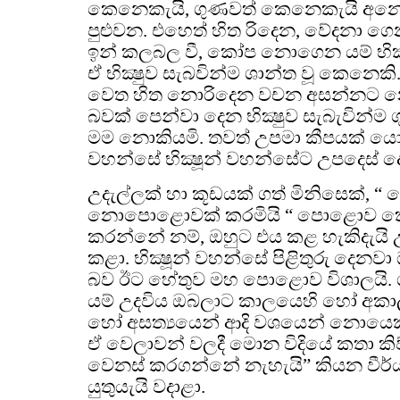
කෙනෙකැයි, ගුණවත් කෙනෙකැයි අනෙ
පුළුවන. එහෙත් හිත රිදෙන, වේදනා
ඉන් කලබල වී, කෝප නොගෙන යම් භික්‍
ඒ භික්‍ෂුව සැබවින්ම ශාන්ත වූ කෙනෙක
වෙත හිත නොරිදෙන වචන අසන්නට න
බවක් පෙන්වා දෙන භික්‍ෂුව සැබැවින්
මම නොකියමි. තවත් උපමා කීපයක් යො
වහන්සේ භික්‍ෂූන් වහන්සේට උපදෙස් ද
උදැල්ලක් හා කූඩයක් ගත් මිනිසෙක්,
නොපොළොවක් කරමියි “ පොළොව ක
කරන්නේ නම්, ඔහුට එය කළ හැකිදැයි උ
කළා. භික්‍ෂූන් වහන්සේ පිළිතුරු දෙ
බව ඊට හේතුව මහ පොළොව විශාලයි. ග
යම් උදවිය ඔබලාට කාලයෙහි හෝ අකා
හෝ අසත්‍යයෙන් ආදි වශයෙන් නොයෙක් 
ඒ වෙලාවන් වලදී මොන විදියේ කතා කි
වෙනස් කරගන්නේ නැහැයි” කියන වීර්
යුතුයැයි වදාළා.