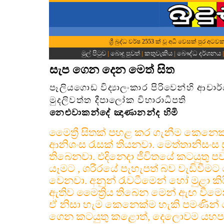
ශ්‍රී බුද්ධ වර්ෂ 2553 ක් වූ අධි වෙසක් පුර අට
මුල් පිටුව
|
බොදු පුවත්
|
කතුවැකිය
|
බෞද්ධ දර්ශනය
සැප ගෙන දෙන මෙත් සිත
පෑලියගොඩ විද්‍යාලංකාර පිරිවෙන්හි ආචා
මුදලිවත්ත දීපාලෝක විහාරාධිපති
නෙළුවාකන්දේ ඤාණානන්ද හිමි
මෛත්‍රී සිතක් පහළ කර ගැනීම කෙනෙක
ආනිශංස රැසක් තියනවා. මෙත්තානිසංස සූත
තිබෙනවා. එදිනෙදා ජීවිතයේ කටයුතු 
යෑමට , ශරීරයේ පැහැපත් බව වැඩිවීමට 
වෙනවා. අනුන් රැවටීමෙන් හෝ මුළා කිරී
ඇතිව මෛත්‍රිය තිබෙන මෙන් ඇඟ වීමෙන
ඒ නිසා හැම කෙනෙක්ම හැකි පමණින් මෙ
ගෙන කටයුතු කළොත්, දෙලොවම යහපත