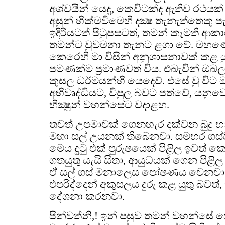
අශ්වයින් යෙදූ, කෙවිටක්ද ඇතිව රථයක
අසුන් හික්මවීමෙහි දක්‍ෂ තැනැත්තෙකු
ඉදිරියටත් පිටුපසටත්, තමන් කැමති ආ
තමන්ට වුවමනා තැනට ළගා වේ. මහණෙනි
කෙරෙහි මා විසින් අනුශාසනාවක් කළ යු
පමණක්ම ප්‍රමාණවත් විය. එබැවින් ඔබලා
කුසල ධර්මයන්හි යෙදෙව්. එසේ වු වි
අභිවෘද්ධියට, විපුල බවට පත්වේ, යනු
භික්‍ෂූන් වහන්සේට වදාළහ.
තවත් උපමාවක් ගෙනහැර දක්වන බුදු හා
මහා සල් උයනක් තිබෙනවා. සමහර ගස්
මෙය දුටු එක් පුරුෂයෙක් පිළිල ඉවත් ක
ගතයුතු යැයි සිතා, ආයුධයක් ගෙන පිළි
ඒ සල් ගස් මනාලෙස පෝෂණය වෙනවා.
එපරිද්දෙන් අකුසලය දුරු කළ යුතු බවත්,
දේශනා කරනවා.
පින්වත්නි,! ඉන් පසුව තමන් වහන්සේ 