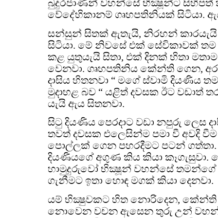
බුදුරජාණන් වහන්සේ භික්‍ෂූන්ට සිහිප
වේදේහිකානම් ගෘහපතිනියක් සිටියා. ඇ
සන්සුන් සිතක් ඇතැයි, නිරහන් කාරයැයි ප
සිටියා. මේ නිවසේ එක් සේවිකාවක් තම ස්
කළ යුතුයැයි සිතා, එක් දිනක් හිතා මතාම ත
වෙනවා. ගෘහපතිනිය කේන්ති ගෙන, අර 
දාසිය හිතනවා “ මගේ ස්වාමි දියණිය
මුදාහළ බව “ යළිත් දවසක ඊට වඩාත් තරමක
යැයි ඇය සිතනවා.
සිටු දියණිය පෙරදාට වඩා නපුරු ලෙස දා
තවත් දවසක එලෙසින්ම පමා වී අවදි වීම
පොල්ලක් ගෙන පහරදීමට පටන් ගත්තා. ඒ
දියණියගේ අගුණ කිය කියා කෑගැසුවා. ම
හාමුදුරුවෝ භික්‍ෂූන් වහන්සේ තමන්ගේ
ගැනීමට ඉතා හොඳ මගක් කියා දෙනවා.
යම් භික්‍ෂුවකට හිත නොරිදෙන, කේන්ති
නොවෙන වචන ඇසෙන තුරු උන් වහන්ස