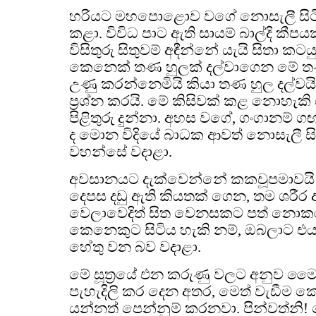
හරියට මහපොළොව වගේ නොසැලී සිටි
කළා. විවිධ පාට ඇති සායම් බාල්දි කී
විසිතුරු සිතුවම් අඳීන්නේ යැයි සිතා ක
කෙනෙක් තණ හුලක් දල්වාගෙන මේ ත
උණු කරන්නෙමියි කියා තණ හුල දල්වයි
ප්‍රශ්න කරයි. මේ කිසිවක් කළ නොහැකි ය
පිළිතුරු දුන්නා. අහස වගේ, ගංගානම් ග
ද මොන විදියේ බාධක ආවත් නොසැලී සිට
වහන්සේ වදාළා.
අවසානයට දැක්වෙන්නේ කකචූපමාවයි ම
දෙපස දඩු ඇති කියතක් ගෙන, තම ශරීර 
වෙලාවෙදිත් සිත වෙනසකට පත් නොකර
කෙනෙකුට සිටිය හැකි නම්, ඔබලාට එය 
හේතු වන බව වදාළා.
මේ සූත්‍රයේ එන කරුණු වලට අනුව මෛත
පැහැදිලි කර දෙන අතර, මෙත් වැඩීම කෙ
යන්නත් පෙන්නුම් කරනවා. පින්වත්නි! 