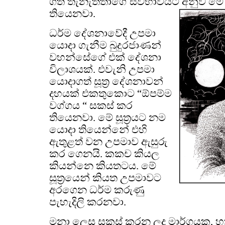
ගත් තැනැත්තාගේ ස්වභාවයට අනුව මේ 
තියෙනවා.
ධර්ම දේශනාවේදී උපමා
යොදා ගැනීම බුදුරජාණන්
වහන්සේගේ එක් දේශනා
විලාශයක්. එවැනි උපමා
යොදාගත් සූත්‍ර දේශනාවන්
දහයක් එකතුකොට “ඕපම්ම
වග්ගය “ සකස් කර
තියෙනවා. මේ සූත්‍රයට නම
යොදා තියෙන්නේ එහි
ඇතුළත් වන උපමාව ඇසුරු
කර ගෙනයි. කකච කියල
කියන්නෙ කියතටය. මේ
සූත්‍රයෙන් කියත උපමාවට
අරගෙන ධර්ම කරුණු
පැහැදිලි කරනවා.
මනා ලෙස සකස් කරන ලද මාර්ගයක, හත