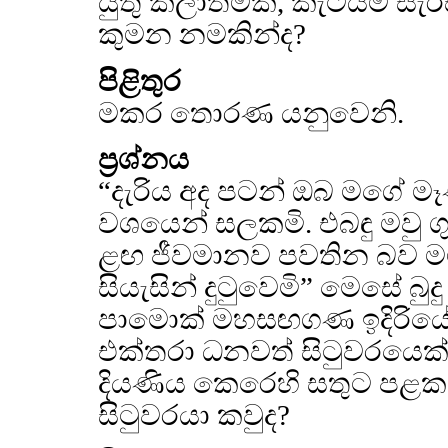
යුතු කලාත්මක, කැටයම් සැර
කුමන නමකින්ද?
පිළිතුර
මකර තොරණ යනුවෙනි.
ප්‍රශ්නය
“දැරිය අද පටන් ඔබ මගේ ම
වශයෙන් සලකමි. එබඳු මවු 
ළඟ ජීවමානව පවතින බව 
සියැසින් දුටුවෙමි” මෙසේ බුදු
පාමොක් මහසඟගණ ඉදිරිය
එක්තරා ධනවත් සිටුවරයෙක
දියණිය කෙරෙහි සතුට පළක
සිටුවරයා කවුද?