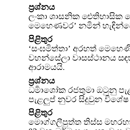
ප්‍රශ්නය
ලංකා ශාසනික ඓතිහාසික 
මෙහෙණවර’ නමින් හැඳින්වෙ
පිළිතුර
‘සංඝමිත්තා’ අරහත් මෙහෙණ
වහන්සේලා වාසස්ථානය සඳහ
ආරාමයයි.
ප්‍රශ්නය
ධර්‍මාශෝක රජතුමා ඔටුනු පැ
පැළලුප් නුවර සිදුවුන විශේෂ
පිළිතුර
මොග්ගලීපුත්ත තිස්ස මහරහ