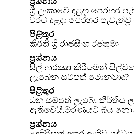
ප්‍රශ්නය
ශ්‍රී ලංකාවේ දළදා පෙරහර ප
වරට දළදා පෙරහර පැවැත්වූ
පිළිතුර
කීර්ති ශ්‍රී රාජසිංහ රජතුමා
ප්‍රශ්නය
සිල් ආරක්‍ෂා කිරීමෙන් සි
ලැබෙන සම්පත් මොනවාද?
පිළිතුර
ධන සම්පත් ලැබේ. කීර්තිය ල
ඇතිවෙයි.මරණයට බිය නොවෙය
ප්‍රශ්නය
දෙපිරිසක් අතර ඇතිවූ යුද්ධය 