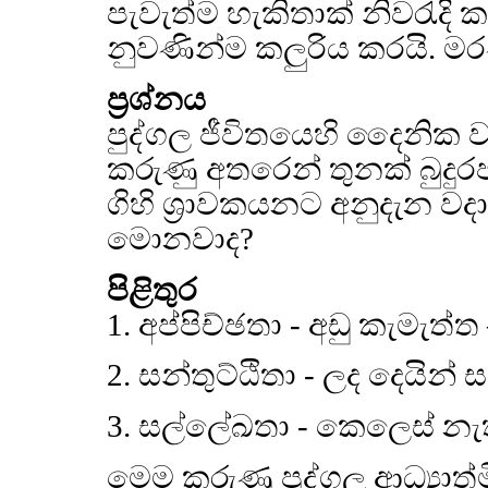
පැවැත්ම හැකිතාක් නිවරැදි 
නුවණින්ම කලුරිය කරයි. මරණ
ප්‍රශ්නය
පුද්ගල ජීවිතයෙහි දෛනික වශ
කරුණු අතරෙන් තුනක් බුදුර
ගිහි ශ්‍රාවකයනට අනුදැන වද
මොනවාද?
පිළිතුර
1. අප්පිච්ඡතා - අඩු කැමැත
2. සන්තුට්ඨිතා - ලද දෙයින් ස
3. සල්ලේඛතා - කෙලෙස් නැත
මෙම කරුණු පුද්ගල ආධ්‍යාත්