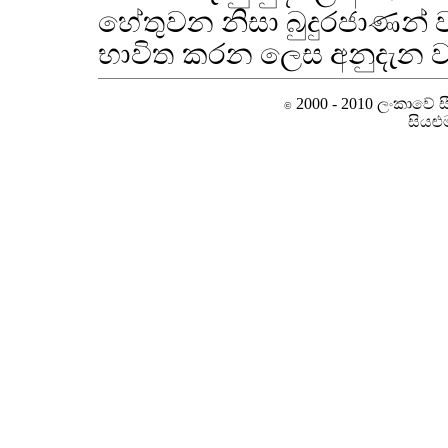
හේතුවන නිසා බුදුරජාණන් 
භාවිත කරන ලෙස අනුදැන ව
2000 - 2010 ලංකාවේ සීම
©
සියළු