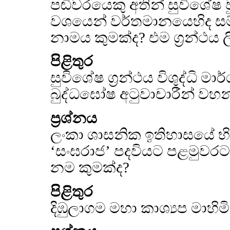
පඬිවරයෙකු අතින් සුවිශේෂ ව
වශයෙන් වර්තමානයෙහිද සම්
නාමය කුමක්ද? එම ග්‍රන්ථය ල
පිළිතුර
සුවිශේෂ ග්‍රන්ථය විශුද්ධි ම
බුද්ධඝෝෂ අටුවාචාරීන් වහ
ප්‍රශ්නය
ලංකා ශාසනික ඉතිහාසයේ භික
‘සංඝරාජ’ පදවියට පළමුවරට
නම කුමක්ද?
පිළිතුර
දිඹුලාගම මහා කාශ්‍යප මාහ