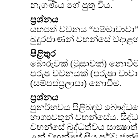
නැගණිය ගේ පුතු විය.
ප්‍රශ්නය
යහපත් වචනය “සම්මාවාචා” අංග
බුදුරජාණන් වහන්සේ වදාළ
පිළිතුර
බොරුවක් (මුසාවක්) නොවී
පරුෂ වචනයක් (පරුෂා වාච
(සම්පප්ප්‍රලාපා) නොවීම.
ප්‍රශ්නය
පුනර්භවය පිළිබඳව බෞද්ධය
භාග්‍යවතුන් වහන්සේය. සි
වහන්සේ බුද්ධත්වය සාක්‍ෂාත් 
උන් වහන්සේ සිය පූර්ව ජන