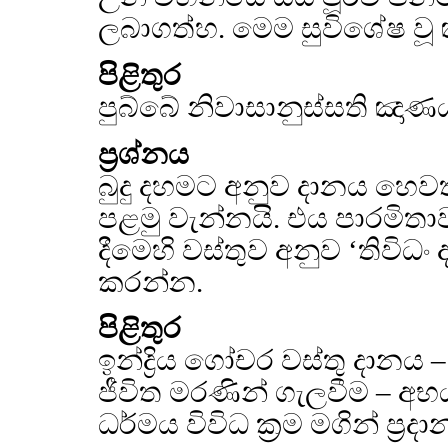
ලබාගත්හ. මෙම සුවිශේෂ වූ
පිළිතුර
පුබ්බේ නිවාසානුස්සති ඤාණ
ප්‍රශ්නය
බුදු දහමට අනුව දානය හෙවත්
පළමු වැන්නයි. එය පාරමිත
දීමෙහි වස්තුව අනුව ‘තිවිධං
කරන්න.
පිළිතුර
ඉන්ද්‍රිය ගෝචර වස්තු දානය 
ජීවිත මරණින් ගැලවීම – අභ
ධර්මය විවිධ ක්‍රම මගින් ප්‍ර