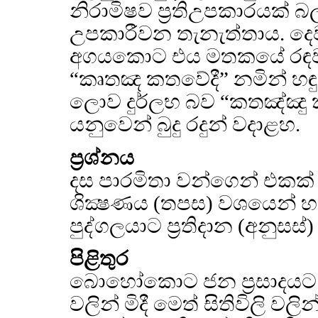
නිරාමිෂව ප්‍රතිඋපකාරයක්
උපකාරීවන තැනැත්තාය. ද
අගයකොට එය මතකයේ රඳව
“කෘතඤ කතවේදී” නමින් හඳුන
ලොව දුර්ලභ බව “කතඤ්ඤු 
යනුවෙන් බුදු රදුන් වදාළහ.
ප්‍රශ්නය
දස පාරමිතා වන්ගෙන් එකක්
ශික්‍ෂණය (තපස) වශයෙන් හ
පුද්ගලයාට ප්‍රතිදාන (අනුස
පිළිතුර
බොහෝකොට ජන ප්‍රසාදයට පත
වලින් මිදී මෙත් සිතිවිලි වල