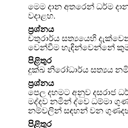
මෙම දාන අතරෙන් ධර්ම දානයම
වදාළහ.
ප්‍රශ්නය
චතුරාර්ය සත්‍යයෙහි දැක්වෙන
වෙන්වීම හැඳින්වෙන්නේ කුම
පිළිතුර
දුක්ඛ නිරෝධාර්ය සත්‍යය නමි
ප්‍රශ්නය
පෙල දහමට අනුව දසරාජ ධර්
මද්දව නමින් ද්වෙ ධම්මා ග
නම්වලින් සඳහන් වන ගුණ
පිළිතුර