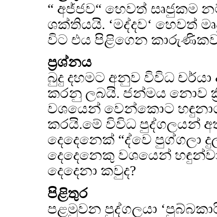
“ අජ්ජව“ හෙවත් සෘජුකම 
ශක්තියයි. ‘මද්දව‘ හෙවත් ම
විට එය පිළිගෙන කාරුණිකව ක
ප්‍රශ්නය
බුදු දහමට අනුව විවිධ චර්ය
කරනු ලබයි. ජන්මය නොව ක්‍
වශයෙන් වෙන්කොට හඳුනාග
කරයි.මේ විවිධ පුද්ගලයන් 
දෙදෙනෙක් “ද්වෙ පුග්ගලා දුල
දෙදෙනෙකු වශයෙන් හඳුන්වා 
දෙදෙනා කවුද?
පිළිතුර
පළමුවන පුද්ගලයා ‘පුබ්බකා