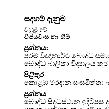
සදහම් දැනුම
වහුමුවේ
විජයවංස නා හිමි
ප්‍රශ්නය:
පරම විඥානාර්ථ බෞද්ධ සමා
බෞද්ධ බාලිකා විද්‍යාලය කුම
පිළිතුර
කොළඹ මරදාන සංඝමිත්තා බාල
ප්‍රශ්නය
බෞද්ධ සිද්ධස්ථාන ඉදිරිප