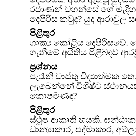
රජාණන් වහන්සේ ගේ මැදිහ
දෙපිරිස කවුද? යුද ආරාවුල
පිළිතුර
ශාක්‍ය කෝළිය දෙපිරිසවේ.
ගැනීමේ අයිතිය පිළිබඳව ආර
ප්‍රශ්නය
පැරැනි වාස්තු විද්‍යාත්මක
ලැබෙන්නේ විශිෂ්ට ස්ථානය
කොපමණද?
පිළිතුර
ස්ථූප ආකෘති හයකි. ඝන්ඨාකා
ධාන්‍යාකාර, පද්මාකාර, අම