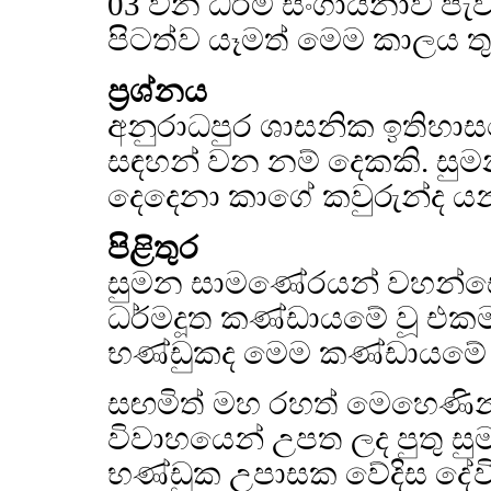
03 වන ධර්ම සංගායනාව පැවැත
පිටත්ව යෑමත් මෙම කාලය තුළ
ප්‍රශ්නය
අනුරාධපුර ශාසනික ඉතිහාස
සඳහන් වන නම් දෙකකි. සුම
දෙදෙනා කාගේ කවුරුන්ද යන
පිළිතුර
සුමන සාමණේරයන් වහන්සේ 
ධර්මදූත කණ්ඩායමේ වූ එක
භණ්ඩුකද මෙම කණ්ඩායමේ එ
සඟමිත් මහ රහත් මෙහෙණින්
විවාහයෙන් උපත ලද පුතු 
භණ්ඩුක උපාසක වේදිස දේවිය